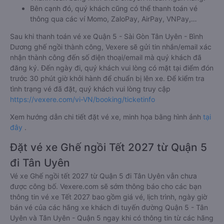
Bên cạnh đó, quý khách cũng có thể thanh toán vé
thông qua các ví Momo, ZaloPay, AirPay, VNPay,…
Sau khi thanh toán vé xe Quận 5 - Sài Gòn Tân Uyên - Bình
Dương ghế ngồi thành công, Vexere sẽ gửi tin nhắn/email xác
nhận thành công đến số điện thoại/email mà quý khách đã
đăng ký. Đến ngày đi, quý khách vui lòng có mặt tại điểm đón
trước 30 phút giờ khởi hành để chuẩn bị lên xe. Để kiểm tra
tình trạng vé đã đặt, quý khách vui lòng truy cập
https://vexere.com/vi-VN/booking/ticketinfo
Xem hướng dẫn chi tiết đặt vé xe, minh họa bằng hình ảnh
tại
đây
.
Đặt vé xe Ghế ngồi Tết 2027 từ Quận 5
đi Tân Uyên
Vé xe Ghế ngồi tết 2027 từ Quận 5 đi Tân Uyên vẫn chưa
được công bố. Vexere.com sẽ sớm thông báo cho các bạn
thông tin vé xe Tết 2027 bao gồm giá vé, lịch trình, ngày giờ
bán vé của các hãng xe khách đi tuyến đường Quận 5 - Tân
Uyên và Tân Uyên - Quận 5 ngay khi có thông tin từ các hãng