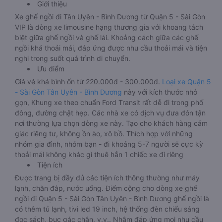
Giới thiệu
Xe ghế ngồi đi Tân Uyên - Bình Dương từ Quận 5 - Sài Gòn
VIP là dòng xe limousine hạng thương gia với khoang tách
biệt giữa ghế ngồi và ghế lái. Khoảng cách giữa các ghế
ngồi khá thoải mái, đáp ứng được nhu cầu thoải mái và tiện
nghi trong suốt quá trình di chuyển.
Ưu điểm
Giá vé khá bình ổn từ 220.000đ - 300.000đ.
Loại xe Quận 5
- Sài Gòn Tân Uyên - Bình Dương
này với kích thước nhỏ
gọn, Khung xe theo chuẩn Ford Transit rất dễ đi trong phố
đông, đường chật hẹp. Các nhà xe có dịch vụ đưa đón tận
nơi thường lựa chọn dòng xe này. Tạo cho khách hàng cảm
giác riêng tư, không ồn ào, xô bồ. Thích hợp với những
nhóm gia đình, nhóm bạn - đi khoảng 5-7 người sẽ cực kỳ
thoải mái không khác gì thuê hẳn 1 chiếc xe đi riêng
Tiện ích
Được trang bị đầy đủ các tiện ích thông thường như máy
lạnh, chăn đắp, nước uống. Điểm cộng cho dòng xe ghế
ngồi đi Quận 5 - Sài Gòn Tân Uyên - Bình Dương ghế ngồi là
có thêm tủ lạnh, tivi led 19 inch, hệ thống đèn chiếu sáng
đọc sách, bục gác chân, v.v.. Nhằm đáp ứng mọi nhu cầu