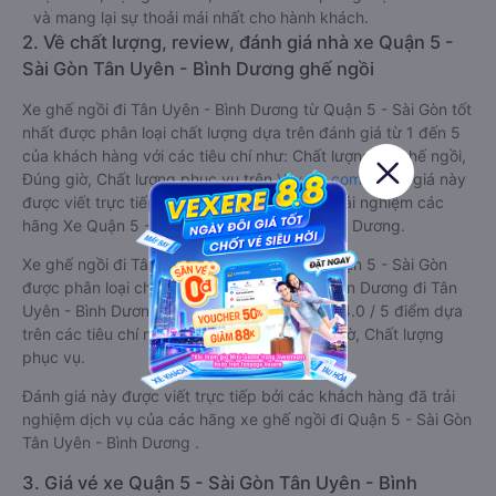
và mang lại sự thoải mái nhất cho hành khách.
2. Về chất lượng, review, đánh giá nhà xe Quận 5 -
Sài Gòn Tân Uyên - Bình Dương ghế ngồi
Xe ghế ngồi đi Tân Uyên - Bình Dương từ Quận 5 - Sài Gòn tốt
nhất được phân loại chất lượng dựa trên đánh giá từ 1 đến 5
của khách hàng với các tiêu chí như: Chất lượng xe ghế ngồi,
Đúng giờ, Chất lượng phục vụ trên
Vexere.com
. Đánh giá này
được viết trực tiếp bởi các khách hàng đã trải nghiệm các
hãng Xe Quận 5 - Sài Gòn đi Tân Uyên - Bình Dương.
Xe ghế ngồi đi Tân Uyên - Bình Dương từ Quận 5 - Sài Gòn
được phân loại chất lượng tốt nhất là xe Thiện Dương đi Tân
Uyên - Bình Dương từ Quận 5 - Sài Gòn đạt 4.0 / 5 điểm dựa
trên các tiêu chí như: Chất lượng xe, Đúng giờ, Chất lượng
phục vụ.
Đánh giá này được viết trực tiếp bởi các khách hàng đã trải
nghiệm dịch vụ của các hãng xe ghế ngồi đi Quận 5 - Sài Gòn
Tân Uyên - Bình Dương .
3. Giá vé xe Quận 5 - Sài Gòn Tân Uyên - Bình