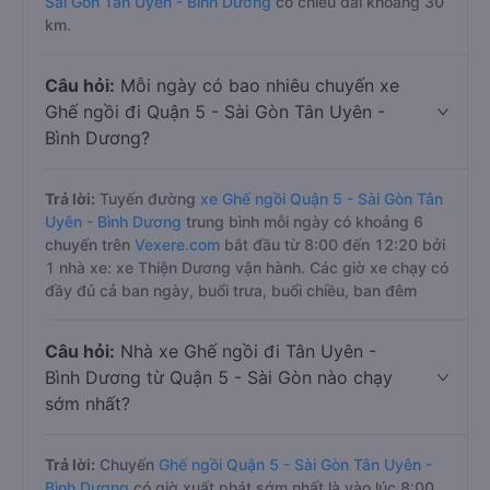
Sài Gòn Tân Uyên - Bình Dương
có chiều dài khoảng 30
km.
Câu hỏi:
Mỗi ngày có bao nhiêu chuyến xe
Ghế ngồi đi Quận 5 - Sài Gòn Tân Uyên -
Bình Dương?
Trả lời:
Tuyến đường
xe Ghế ngồi Quận 5 - Sài Gòn Tân
Uyên - Bình Dương
trung bình mỗi ngày có khoảng 6
chuyến trên
Vexere.com
bắt đầu từ 8:00 đến 12:20 bởi
1 nhà xe: xe Thiện Dương vận hành. Các giờ xe chạy có
đầy đủ cả ban ngày, buổi trưa, buổi chiều, ban đêm
Câu hỏi:
Nhà xe Ghế ngồi đi Tân Uyên -
Bình Dương từ Quận 5 - Sài Gòn nào chạy
sớm nhất?
Trả lời:
Chuyến
Ghế ngồi Quận 5 - Sài Gòn Tân Uyên -
Bình Dương
có giờ xuất phát sớm nhất là vào lúc 8:00