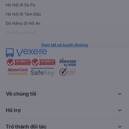
Hà Nội đi Sa Pa
Hà Nội đi Tam Đảo
Đà Nẵng đi Hội An
Đà Nẵng đi Huế
Hải Phòng đi Hà Nội
Xem tất cả tuyến đường
keyboard_arrow_down
Về chúng tôi
keyboard_arrow_down
Hỗ trợ
keyboard_arrow_down
Trở thành đối tác