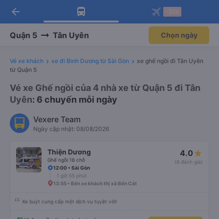
arrow_back
Tải app Vexere ngay!
Tải app Vexere
-30k
Mở app
Mở app
Nhận ưu đãi thành viên độc
-30k/ghế khi đặt vé máy bay qua
quyền
app
Quận 5
Tân Uyên
Chọn ngày
Vé xe khách
xe đi Bình Dương từ Sài Gòn
xe ghế ngồi đi Tân Uyên
từ Quận 5
Vé xe Ghế ngồi của 4 nhà xe từ Quận 5 đi Tân
Uyên
: 6 chuyến mỗi ngày
Vexere Team
Ngày cập nhật: 08/08/2026
Thiện Dương
4.0
Ghế ngồi 16 chỗ
(6 đánh giá)
12:00 • Sài Gòn
1 giờ 55 phút
13:55 • Bến xe khách thị xã Bến Cát
Xe buýt cung cấp một dịch vụ tuyệt vời!