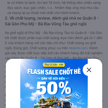
là có thêm tủ lạnh, tivi led 19 inch, hệ thống đèn chiếu sáng
đọc sách, bục gác chân, v.v.. Nhằm đáp ứng mọi nhu cầu
và mang lại sự thoải mái nhất cho hành khách.
2. Về chất lượng, review, đánh giá nhà xe Quận 8 -
Sài Gòn Phú Mỹ - Bà Rịa-Vũng Tàu ghế ngồi
Xe ghế ngồi đi Phú Mỹ - Bà Rịa-Vũng Tàu từ Quận 8 - Sài Gòn
tốt nhất được phân loại chất lượng dựa trên đánh giá từ 1 đến
5 của khách hàng với các tiêu chí như: Chất lượng xe ghế
ngồi, Đúng giờ, Chất lượng phục vụ trên
Vexere.com
. Đánh
giá này được viết trực tiếp bởi các khách hàng đã trải nghiệm
các hãng Xe Quận 8 - Sài Gòn đi Phú Mỹ - Bà Rịa-Vũng Tàu.
Xe ghế ngồi đi Phú Mỹ - Bà Rịa-Vũng Tàu từ Quận 8 - Sài Gòn
được phân loại chất lượng tốt nhất là xe Vie Limousine đi Phú
Mỹ - Bà Rịa-Vũng Tàu từ Quận 8 - Sài Gòn đạt 4.7 / 5 điểm
dựa trên các tiêu chí như: Chất lượng xe, Đúng giờ, Chất
lượng phục vụ.
Đánh giá này được viết trực tiếp bởi các khách hàng đã trải
nghiệm dịch vụ của các hãng xe ghế ngồi đi Quận 8 - Sài Gòn
Phú Mỹ - Bà Rịa-Vũng Tàu .