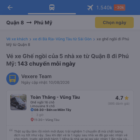
arrow_back
Tải app Vexere ngay!
Tải app Vexere
1.540
k
-30k
Mở app
Mở app
Nhận ưu đãi thành viên độc
-30k/ghế khi đặt vé máy bay qua
quyền
app
Quận 8
Phú Mỹ
Chọn ngày
Vé xe khách
xe đi Bà Rịa-Vũng Tàu từ Sài Gòn
xe ghế ngồi đi Phú
Mỹ từ Quận 8
Vé xe Ghế ngồi của 5 nhà xe từ Quận 8 đi Phú
Mỹ
: 143 chuyến mỗi ngày
Vexere Team
Ngày cập nhật: 10/08/2026
Toàn Thắng - Vũng Tàu
4.7
Ghế ngồi 16 chỗ
(895 đánh giá)
Limousine 9 chỗ
08:30 • Bến xe Miền Tây
3 giờ
11:30 • Vũng Tàu
Thật sự lâu lắm rồi mình mới được trải nghiệm 1 chuyến đi mà chất lượng
dịch vụ tốt như vậy. Sau khi đặt vé là 1 ngày sau nhà xe đã gọi xác nhận vé
cho mình, trước giờ khởi hành 1 tiếng là nhà xe lại gọi xác nhận 1 lần nữa và