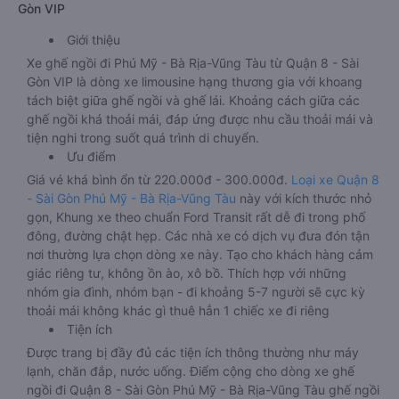
Gòn VIP
Giới thiệu
Xe ghế ngồi đi Phú Mỹ - Bà Rịa-Vũng Tàu từ Quận 8 - Sài
Gòn VIP là dòng xe limousine hạng thương gia với khoang
tách biệt giữa ghế ngồi và ghế lái. Khoảng cách giữa các
ghế ngồi khá thoải mái, đáp ứng được nhu cầu thoải mái và
tiện nghi trong suốt quá trình di chuyển.
Ưu điểm
Giá vé khá bình ổn từ 220.000đ - 300.000đ.
Loại xe Quận 8
- Sài Gòn Phú Mỹ - Bà Rịa-Vũng Tàu
này với kích thước nhỏ
gọn, Khung xe theo chuẩn Ford Transit rất dễ đi trong phố
đông, đường chật hẹp. Các nhà xe có dịch vụ đưa đón tận
nơi thường lựa chọn dòng xe này. Tạo cho khách hàng cảm
giác riêng tư, không ồn ào, xô bồ. Thích hợp với những
nhóm gia đình, nhóm bạn - đi khoảng 5-7 người sẽ cực kỳ
thoải mái không khác gì thuê hẳn 1 chiếc xe đi riêng
Tiện ích
Được trang bị đầy đủ các tiện ích thông thường như máy
lạnh, chăn đắp, nước uống. Điểm cộng cho dòng xe ghế
ngồi đi Quận 8 - Sài Gòn Phú Mỹ - Bà Rịa-Vũng Tàu ghế ngồi