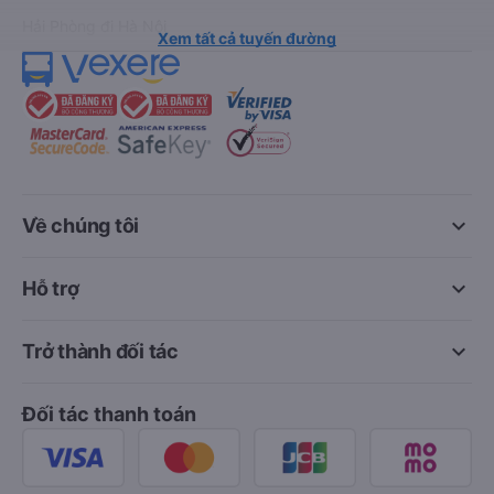
Hải Phòng đi Hà Nội
Xem tất cả tuyến đường
keyboard_arrow_down
Về chúng tôi
keyboard_arrow_down
Hỗ trợ
keyboard_arrow_down
Trở thành đối tác
Đối tác thanh toán