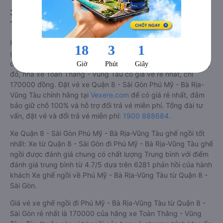
3. Giá vé xe Quận 8 - Sài Gòn Phú Mỹ - Bà Rịa-Vũng
Tàu
Hiện tại, theo cập nhật mới nhất của Vexere.com, giá vé xe
ghế ngồi tuyến Phú Mỹ - Bà Rịa-Vũng Tàu - Quận 8 - Sài Gòn
có mức giá dao động từ 170000 đồng - 250000 đồng. Trong
đó, nhà xe Toàn Thắng - Vũng Tàu có giá vé rẻ nhất, chỉ
170000 đồng. Đặt vé xe Quận 8 - Sài Gòn Phú Mỹ - Bà Rịa-
Vũng Tàu chính hãng tại
Vexere.com
để có giá rẻ nhất, đảm
bảo giữ chỗ 100% và hỗ trợ đổi trả vé miễn phí. Tổng đài tư
vấn, đặt vé và đổi trả vé miễn phí:
1900 888684
.
Xe Quận 8 - Sài Gòn Phú Mỹ - Bà Rịa-Vũng Tàu ghế ngồi tốt
nhất: Xe từ Quận 8 - Sài Gòn đi Phú Mỹ - Bà Rịa-Vũng Tàu ghế
ngồi được đánh giá chung có chất lượng Trung bình với điểm
đánh giá trung bình từ 4.7/5 dựa trên 6281 phản hồi của hành
khách Xe ghế ngồi về Phú Mỹ - Bà Rịa-Vũng Tàu từ Quận 8 -
Sài Gòn.
Giá vé xe ghế ngồi đi Phú Mỹ - Bà Rịa-Vũng Tàu từ Quận 8 -
Sài Gòn rẻ nhất là 170000 của hãng xe Toàn Thắng - Vũng