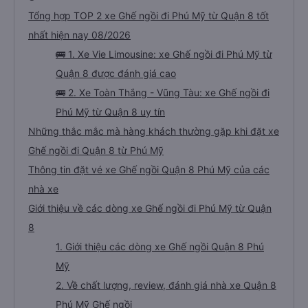
giới thiệu công ty dịch vụ vận tải này cho mọi người để có chuyến đi an
Tổng hợp TOP 2 xe Ghế ngồi đi Phú Mỹ từ Quận 8 tốt
toàn.
nhất hiện nay 08/2026
🚌 1. Xe Vie Limousine: xe Ghế ngồi đi Phú Mỹ từ
Quận 8 được đánh giá cao
🚌 2. Xe Toàn Thắng - Vũng Tàu: xe Ghế ngồi đi
Phú Mỹ từ Quận 8 uy tín
Những thắc mắc mà hàng khách thường gặp khi đặt xe
Ghế ngồi đi Quận 8 từ Phú Mỹ
Thông tin đặt vé xe Ghế ngồi Quận 8 Phú Mỹ của các
nhà xe
Giới thiệu về các dòng xe Ghế ngồi đi Phú Mỹ từ Quận
8
1. Giới thiệu các dòng xe Ghế ngồi Quận 8 Phú
Mỹ
2. Về chất lượng, review, đánh giá nhà xe Quận 8
Phú Mỹ Ghế ngồi