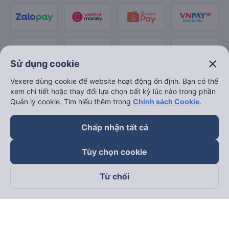
close
Sử dụng cookie
Vexere dùng cookie để website hoạt động ổn định. Bạn có thể
xem chi tiết hoặc thay đổi lựa chọn bất kỳ lúc nào trong phần
Quản lý cookie. Tìm hiểu thêm trong
Chính sách Cookie
.
Chấp nhận tất cả
Tùy chọn cookie
Từ chối
Theo dõi chúng tôi trên
Facebook
Tiktok
Youtube