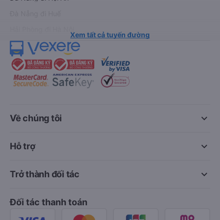
Đà Nẵng đi Huế
Hải Phòng đi Hà Nội
Xem tất cả tuyến đường
keyboard_arrow_down
Về chúng tôi
keyboard_arrow_down
Hỗ trợ
keyboard_arrow_down
Trở thành đối tác
Đối tác thanh toán