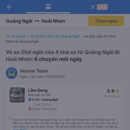
arrow_back
Tải app Vexere ngay!
Tải app Vexere
-30k
Mở app
Mở app
Nhận ưu đãi thành viên độc
-30k/ghế khi đặt vé máy bay qua
quyền
app
Quảng Ngãi
Hoài Nhơn
Chọn ngày
Vé xe khách
xe đi Bình Định từ Quảng Ngãi
xe ghế ngồi đi Hoài
Nhơn từ Quảng Ngãi
Vé xe Ghế ngồi của 4 nhà xe từ Quảng Ngãi đi
Hoài Nhơn
: 6 chuyến mỗi ngày
Vexere Team
Ngày cập nhật: 06/08/2026
Lâm Sang
3.9
Ghế ngồi 16 chỗ
(34 đánh giá)
11:30 • Quảng Ngãi
1 giờ 30 phút
13:00 • Tam Quan
Đây là một chuyến xe buýt thực sự tuyệt vời, thoải mái và đã đưa bạn tôi
đến tận khách sạn. Tôi đã trả tiền vé cho bạn tôi vì vài tháng trước tôi đã đi
với công ty này từ Quy Nhơn. Tài xế rất nhiệt tình trả lời tin nhắn, và giá cả