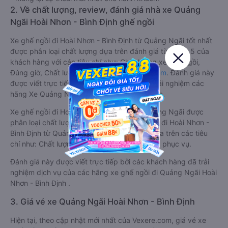
2. Về chất lượng, review, đánh giá nhà xe Quảng
Ngãi Hoài Nhơn - Bình Định ghế ngồi
Xe ghế ngồi đi Hoài Nhơn - Bình Định từ Quảng Ngãi tốt nhất
được phân loại chất lượng dựa trên đánh giá từ 1 đến 5 của
khách hàng với các tiêu chí như: Chất lượng xe ghế ngồi,
Đúng giờ, Chất lượng phục vụ trên
Vexere.com
. Đánh giá này
được viết trực tiếp bởi các khách hàng đã trải nghiệm các
hãng Xe Quảng Ngãi đi Hoài Nhơn - Bình Định.
Xe ghế ngồi đi Hoài Nhơn - Bình Định từ Quảng Ngãi được
phân loại chất lượng tốt nhất là xe Lâm Sang đi Hoài Nhơn -
Bình Định từ Quảng Ngãi đạt 3.9 / 5 điểm dựa trên các tiêu
chí như: Chất lượng xe, Đúng giờ, Chất lượng phục vụ.
Đánh giá này được viết trực tiếp bởi các khách hàng đã trải
nghiệm dịch vụ của các hãng xe ghế ngồi đi Quảng Ngãi Hoài
Nhơn - Bình Định .
3. Giá vé xe Quảng Ngãi Hoài Nhơn - Bình Định
Hiện tại, theo cập nhật mới nhất của Vexere.com, giá vé xe