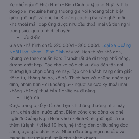
Xe ghế ngồi đi Hoài Nhơn - Bình Định từ Quảng Ngãi VIP là
dòng xe limousine hạng thương gia với khoang tách biệt
giữa ghế ngồi và ghế lái. Khoảng cách giữa các ghế ngồi
khá thoải mái, đáp ứng được nhu cầu thoải mái và tiện nghi
trong suốt quá trình di chuyển.
Ưu điểm
Giá vé khá bình ổn từ 220.000đ - 300.000đ.
Loại xe Quảng
Ngãi Hoài Nhơn - Bình Định
này với kích thước nhỏ gọn,
Khung xe theo chuẩn Ford Transit rất dễ đi trong phố đông,
đường chật hẹp. Các nhà xe có dịch vụ đưa đón tận nơi
thường lựa chọn dòng xe này. Tạo cho khách hàng cảm giác
riêng tư, không ồn ào, xô bồ. Thích hợp với những nhóm gia
đình, nhóm bạn - đi khoảng 5-7 người sẽ cực kỳ thoải mái
không khác gì thuê hẳn 1 chiếc xe đi riêng
Tiện ích
Được trang bị đầy đủ các tiện ích thông thường như máy
lạnh, chăn đắp, nước uống. Điểm cộng cho dòng xe ghế
ngồi đi Quảng Ngãi Hoài Nhơn - Bình Định ghế ngồi là có
thêm tủ lạnh, tivi led 19 inch, hệ thống đèn chiếu sáng đọc
sách, bục gác chân, v.v.. Nhằm đáp ứng mọi nhu cầu và
mang lại sự thoải mái nhất cho hành khách.