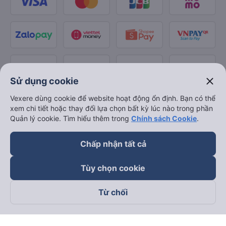
close
Sử dụng cookie
Vexere dùng cookie để website hoạt động ổn định. Bạn có thể
xem chi tiết hoặc thay đổi lựa chọn bất kỳ lúc nào trong phần
Quản lý cookie. Tìm hiểu thêm trong
Chính sách Cookie
.
Chấp nhận tất cả
Tùy chọn cookie
Từ chối
Theo dõi chúng tôi trên
Facebook
Tiktok
Youtube