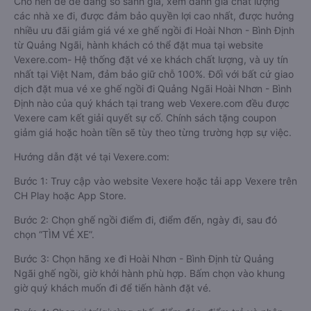
Cho nên để dễ dàng so sánh giá, xem đánh giá chất lượng
các nhà xe đi, được đảm bảo quyền lợi cao nhất, được hưởng
nhiều ưu đãi giảm giá vé xe ghế ngồi đi Hoài Nhơn - Bình Định
từ Quảng Ngãi, hành khách có thể đặt mua tại website
Vexere.com- Hệ thống đặt vé xe khách chất lượng, và uy tín
nhất tại Việt Nam, đảm bảo giữ chỗ 100%. Đối với bất cứ giao
dịch đặt mua vé xe ghế ngồi đi Quảng Ngãi Hoài Nhơn - Bình
Định nào của quý khách tại trang web Vexere.com đều được
Vexere cam kết giải quyết sự cố. Chính sách tặng coupon
giảm giá hoặc hoàn tiền sẽ tùy theo từng trường hợp sự việc.
Hướng dẫn đặt vé tại Vexere.com:
Bước 1: Truy cập vào website Vexere hoặc tải app Vexere trên
CH Play hoặc App Store.
Bước 2: Chọn ghế ngồi điểm đi, điểm đến, ngày đi, sau đó
chọn “TÌM VÉ XE”.
Bước 3: Chọn hãng xe đi Hoài Nhơn - Bình Định từ Quảng
Ngãi ghế ngồi, giờ khởi hành phù hợp. Bấm chọn vào khung
giờ quý khách muốn đi để tiến hành đặt vé.