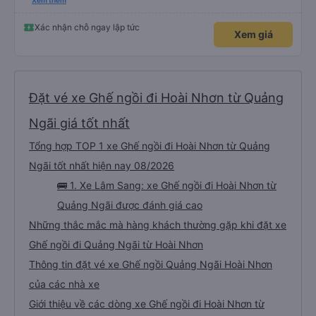
rất hợp lý, rẻ hơn so với các lựa chọn khác cho dịch vụ 5 sao. Rất đáng để
Xem thêm
trải nghiệm.
Xác nhận chỗ ngay lập tức
Xem giá
Đặt vé xe Ghế ngồi đi Hoài Nhơn từ Quảng
Ngãi giá tốt nhất
Tổng hợp TOP 1 xe Ghế ngồi đi Hoài Nhơn từ Quảng
Ngãi tốt nhất hiện nay 08/2026
🚌 1. Xe Lâm Sang: xe Ghế ngồi đi Hoài Nhơn từ
Quảng Ngãi được đánh giá cao
Những thắc mắc mà hàng khách thường gặp khi đặt xe
Ghế ngồi đi Quảng Ngãi từ Hoài Nhơn
Thông tin đặt vé xe Ghế ngồi Quảng Ngãi Hoài Nhơn
của các nhà xe
Giới thiệu về các dòng xe Ghế ngồi đi Hoài Nhơn từ