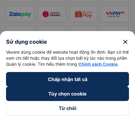
close
Sử dụng cookie
Vexere dùng cookie để website hoạt động ổn định. Bạn có thể
xem chi tiết hoặc thay đổi lựa chọn bất kỳ lúc nào trong phần
Quản lý cookie. Tìm hiểu thêm trong
Chính sách Cookie
.
Chấp nhận tất cả
Tùy chọn cookie
Từ chối
Theo dõi chúng tôi trên
Facebook
Tiktok
Youtube