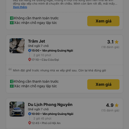
bay Đà Nẵng về Quảng Ngãi, nhưng vì mọi thứ xong sớm nên nhà xe linh
động sắp xếp cho mình đi chuyến 4h chiều. Mình còn làm rớt đồ, mãi mấy
ngày sau mới phát hiện ra, và phía nhà xe cũng giúp mình tìm lại. Lần sau
Xem thêm
nếu di chuyển Đà Nẵng - Quảng Ngãi thì mình sẽ đi tiếp với nhà xe Hà Thảo.
Không cần thanh toán trước
Xem giá
Xác nhận chỗ ngay lập tức
Trâm Jet
3.1
Ghế ngồi 7 chỗ
(18 đánh giá)
15:00 • Văn phòng Quảng Ngãi
2 giờ 10 phút
17:10 • Cầu Cửa Đại
Mình đặt ghế trước nhưng nhà xe xếp ghế sau. Còn lại khá đúng giờ
Không cần thanh toán trước
Xem giá
Xác nhận chỗ ngay lập tức
Du Lịch Phong Nguyễn
4.9
Ghế ngồi 7 chỗ
(15 đánh giá)
10:00 • Văn phòng Quảng Ngãi
2 giờ 45 phút
12:45 • Phố cổ Hội An