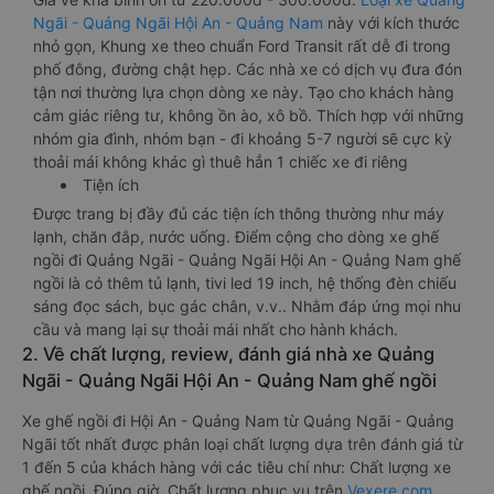
Ngãi - Quảng Ngãi Hội An - Quảng Nam
này với kích thước
nhỏ gọn, Khung xe theo chuẩn Ford Transit rất dễ đi trong
phố đông, đường chật hẹp. Các nhà xe có dịch vụ đưa đón
tận nơi thường lựa chọn dòng xe này. Tạo cho khách hàng
cảm giác riêng tư, không ồn ào, xô bồ. Thích hợp với những
nhóm gia đình, nhóm bạn - đi khoảng 5-7 người sẽ cực kỳ
thoải mái không khác gì thuê hẳn 1 chiếc xe đi riêng
Tiện ích
Được trang bị đầy đủ các tiện ích thông thường như máy
lạnh, chăn đắp, nước uống. Điểm cộng cho dòng xe ghế
ngồi đi Quảng Ngãi - Quảng Ngãi Hội An - Quảng Nam ghế
ngồi là có thêm tủ lạnh, tivi led 19 inch, hệ thống đèn chiếu
sáng đọc sách, bục gác chân, v.v.. Nhằm đáp ứng mọi nhu
cầu và mang lại sự thoải mái nhất cho hành khách.
2. Về chất lượng, review, đánh giá nhà xe Quảng
Ngãi - Quảng Ngãi Hội An - Quảng Nam ghế ngồi
Xe ghế ngồi đi Hội An - Quảng Nam từ Quảng Ngãi - Quảng
Ngãi tốt nhất được phân loại chất lượng dựa trên đánh giá từ
1 đến 5 của khách hàng với các tiêu chí như: Chất lượng xe
ghế ngồi, Đúng giờ, Chất lượng phục vụ trên
Vexere.com
.