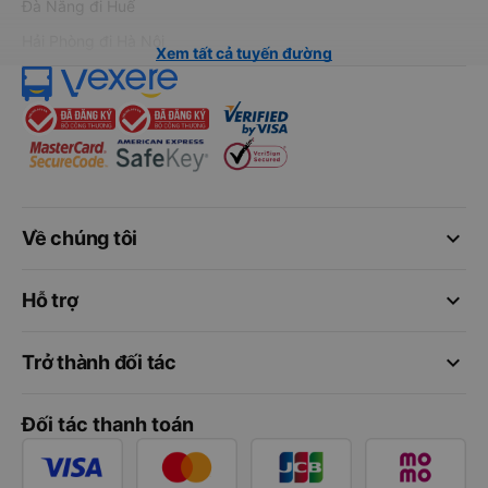
Đà Nẵng đi Huế
Hải Phòng đi Hà Nội
Xem tất cả tuyến đường
keyboard_arrow_down
Về chúng tôi
keyboard_arrow_down
Hỗ trợ
keyboard_arrow_down
Trở thành đối tác
Đối tác thanh toán