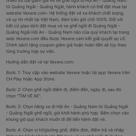
nhiều ưu đãi giảm giá vé xe ghế ngồi đi Hội An - Quảng Nam
từ Quảng Ngãi - Quảng Ngãi, hành khách có thể đặt mua tại
website Vexere.com- Hệ thống đặt vé xe khách chất lượng,
và uy tín nhất tại Việt Nam, đảm bảo giữ chỗ 100%. Đối với
bất cứ giao dịch đặt mua vé xe ghế ngồi đi Quảng Ngãi -
Quảng Ngãi Hội An - Quảng Nam nào của quý khách tại trang
web Vexere.com đều được Vexere cam kết giải quyết sự cố.
Chính sách tặng coupon giảm giá hoặc hoàn tiền sẽ tùy theo
từng trường hợp sự việc.
Hướng dẫn đặt vé tại Vexere.com:
Bước 1: Truy cập vào website Vexere hoặc tải app Vexere trên
CH Play hoặc App Store.
Bước 2: Chọn ghế ngồi điểm đi, điểm đến, ngày đi, sau đó
chọn “TÌM VÉ XE”.
Bước 3: Chọn hãng xe đi Hội An - Quảng Nam từ Quảng Ngãi
- Quảng Ngãi ghế ngồi, giờ khởi hành phù hợp. Bấm chọn vào
khung giờ quý khách muốn đi để tiến hành đặt vé.
Bước 4: Chọn vị trí/giường ghế, điểm đón, điểm trả và nhập