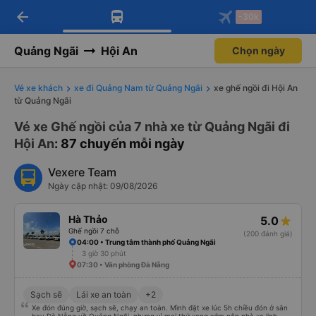
arrow_back
Tải app Vexere ngay!
Tải app Vexere
-30k
Mở app
Mở app
Nhận ưu đãi thành viên độc
-30k/ghế khi đặt vé máy bay qua
quyền
app
Quảng Ngãi
Hội An
Chọn ngày
Vé xe khách
xe đi Quảng Nam từ Quảng Ngãi
xe ghế ngồi đi Hội An
từ Quảng Ngãi
Vé xe Ghế ngồi của 7 nhà xe từ Quảng Ngãi đi
Hội An
: 87 chuyến mỗi ngày
Vexere Team
Ngày cập nhật: 09/08/2026
Hà Thảo
5.0
Ghế ngồi 7 chỗ
(200 đánh giá)
04:00 • Trung tâm thành phố Quảng Ngãi
3 giờ 30 phút
07:30 • Văn phòng Đà Nẵng
Sạch sẽ
Lái xe an toàn
+2
Xe đón đúng giờ, sạch sẽ, chạy an toàn. Mình đặt xe lúc 5h chiều đón ở sân