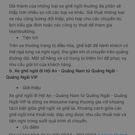
Giá thành của những loại xe ghế ngồi thường đa phần sẽ
thấp hơn nhiều so với các loại xe khác. Giá thuê những loại
xe này cũng tương đối thấp, phù hợp cho các chuyến du
lịch kiểu gia đình hoặc các công ty thuê để tham gia
teambuilding.
Tiện ích
Trên xe thường trang bị điều hòa, ghế bật để hành khách có
thể ngả lưng và nghỉ ngơi, thư giãn khi di chuyển trên quãng
đường dài. Một số hãng xe có trang bị thêm tivi để phục vụ
nhu cầu giải trí của khách hàng.
b. Xe ghế ngồi đi Hội An - Quảng Nam từ Quảng Ngãi -
Quảng Ngãi VIP
Giới thiệu
Xe ghế ngồi đi Hội An - Quảng Nam từ Quảng Ngãi - Quảng
Ngãi VIP là dòng xe limousine hạng thương gia với khoang
tách biệt giữa ghế ngồi và ghế lái. Khoảng cách giữa các
ghế ngồi khá thoải mái, đáp ứng được nhu cầu thoải mái và
tiện nghi trong suốt quá trình di chuyển.
Ưu điểm
Giá vé khá bình ổn từ 220.000đ - 300.000đ.
Loại xe Quảng