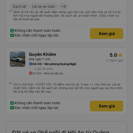
Sạch sẽ
Lái xe an toàn
+4
Mình bị trễ tàu do để quên điện thoại, gọi nhờ các anh bên nhà xe hỗ trợ lùi
lịch mà mọi người dễ thương lắm. Xe sạch sẽ, an toàn nhen. Chắc chắn có
dịp sẽ book lại ạaa
Không cần thanh toán trước
Xem giá
Xác nhận chỗ ngay lập tức
Quyên Khiêm
5.0
Ghế ngồi 7 chỗ
(1 đánh giá)
04:30 • Văn phòng Quảng Ngãi
2 giờ 30 phút
07:00 • Phố cổ Hội An
Chỉ 2 chữ thôi : TUYỆT VỜI. 10 điểm cho tài xế, 5 sao ++ cho nhà xe. Lái xe
nhiệt tình, niềm nở. Xe sạch sẽ, không mùi rất tốt cho người say xe như mình.
Sẽ ủng hộ tiếp vào lần sau.
Không cần thanh toán trước
Xem giá
Xác nhận chỗ ngay lập tức
Đặt vé xe Ghế ngồi đi Hội An từ Quảng