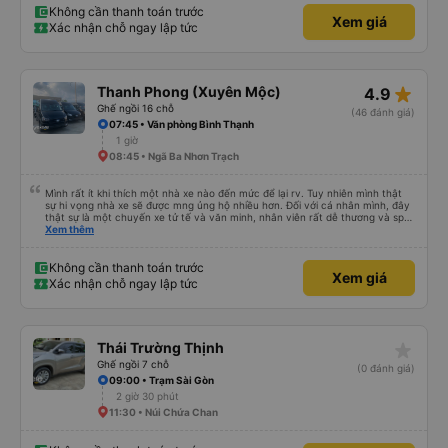
Không cần thanh toán trước
Xem giá
Xác nhận chỗ ngay lập tức
star_rate
Thanh Phong (Xuyên Mộc)
4.9
Ghế ngồi 16 chỗ
(46 đánh giá)
07:45 • Văn phòng Bình Thạnh
1 giờ
08:45 • Ngã Ba Nhơn Trạch
Mình rất ít khi thích một nhà xe nào đến mức để lại rv. Tuy nhiên mình thật
sự hi vọng nhà xe sẽ được mng ủng hộ nhiều hơn. Đối với cá nhân mình, đây
thật sự là một chuyến xe tử tế và văn minh, nhân viên rất dễ thương và sp
nhiệt tình, chăm sóc tốt và thậm chí có ưu đãi cho hssv, chuyến xe tết sv
Xem thêm
chỉ hơn 50k. Mọi thứ rất tuyệt vời và chỉ với lần đi đầu tiên mình đã cảm mến
nhà xe và con người ở đây.
Không cần thanh toán trước
Xem giá
Xác nhận chỗ ngay lập tức
star_rate
Thái Trường Thịnh
Ghế ngồi 7 chỗ
(0 đánh giá)
09:00 • Trạm Sài Gòn
2 giờ 30 phút
11:30 • Núi Chứa Chan