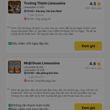
star_rate
Trường Thịnh Limousine
4.5
Limousine 11 chỗ
(261 đánh giá)
15:00 • Sân bay Tân Sơn Nhất
1 giờ 10 phút
16:10 • Cây xăng 75
mình rất hài lòng về dịch vụ của nhà xe, mình đặt bị sai ngày thanh toán
xong mới phát hiện ra, gọi điện cho CSKH thì được hỗ trợ ngay. Tài xế xe
cũng rất là nhiệt tình. sẽ ủng hộ nếu có nhu cầu tiếp
Xác nhận chỗ ngay lập tức
Xem giá
star_rate
Nhật Đoan Limousine
4.6
Limousine 9 chỗ
(653 đánh giá)
Limousine 12 chỗ
14:00 • Văn phòng Sài Gòn
2 giờ 55 phút
16:55 • Chợ Phương Lâm
mình đc gọi báo đầy đủ khi giờ đón thay đổi, tài xế lịch sự, chạy rất êm và
thoải mái. Trên xe có hành khách gây khó dễ cho tài xế và phiền mọi ng,
nhưng chú vẫn biết xử lý tình huống để giữ k khí thoải mái cho cả xe.
Không cần thanh toán trước
Xem giá
Xác nhận chỗ ngay lập tức