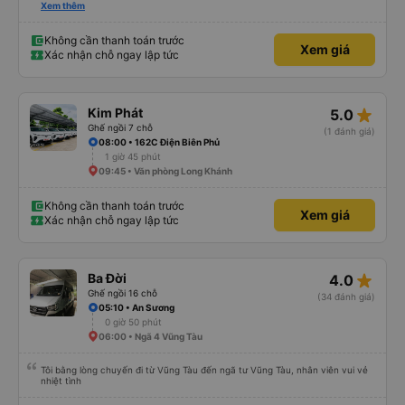
nên tôi biết khi nào tài xế sẽ đến, đón tôi tại địa chỉ và xếp tôi ngồi đúng chỗ
Xem thêm
đã chọn. Không gặp quá nhiều rắc rối. Tài xế thân thiện, làm việc hiệu quả
và đưa tôi đến nơi rất nhanh chóng. Từ giờ trở đi tôi sẽ chỉ đặt xe với công ty
này. Tôi thường xuyên sử dụng dịch vụ xe limousine để đi lại giữa Thành phố
Không cần thanh toán trước
Xem giá
Hồ Chí Minh và Vũng Tàu. Trải nghiệm tuyệt vời, 👍🏽
Xác nhận chỗ ngay lập tức
star_rate
Kim Phát
5.0
Ghế ngồi 7 chỗ
(1 đánh giá)
08:00 • 162C Điện Biên Phủ
1 giờ 45 phút
09:45 • Văn phòng Long Khánh
Không cần thanh toán trước
Xem giá
Xác nhận chỗ ngay lập tức
star_rate
Ba Đời
4.0
Ghế ngồi 16 chỗ
(34 đánh giá)
05:10 • An Sương
0 giờ 50 phút
06:00 • Ngã 4 Vũng Tàu
Tôi bằng lòng chuyến đi từ Vũng Tàu đến ngã tư Vũng Tàu, nhân viên vui vẻ
nhiệt tình