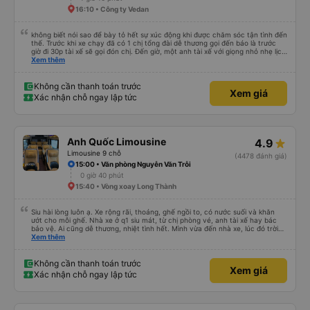
16:10 • Công ty Vedan
không biết nói sao để bày tỏ hết sự xúc động khi được chăm sóc tận tình đến
thế. Trước khi xe chạy đã có 1 chị tổng đài dễ thương gọi đến báo là trước
giờ đi 30p tài xế sẽ gọi đón chị. Đến giờ, một anh tài xế với giọng nhỏ nhẹ lịch
sử hỏi: chị ở chỗ nào e đến đón. Tuy đường hơi đông nhưng anh tài xế vẫn
Xem thêm
rất cố gắng chạy cho kịp chuyến bay của 1 hành khách khác trên xe nhưng
xe lại đi rất êm, không dằn sốc gì hết. Mình để ý lần nào gọi khách anh tài xế
cũng với cái giọng nhỏ nhẹ đó đón khách, không như các xe khác mình từng
Không cần thanh toán trước
Xem giá
đi. Thiệc là ưng hết sức. Nhất định sẽ đi lại lần sau
Xác nhận chỗ ngay lập tức
Anh Quốc Limousine
4.9
Limousine 9 chỗ
(4478 đánh giá)
15:00 • Văn phòng Nguyễn Văn Trỗi
0 giờ 40 phút
15:40 • Vòng xoay Long Thành
Siu hài lòng luôn ạ. Xe rộng rãi, thoáng, ghế ngồi to, có nước suối và khăn
ướt cho mỗi ghế. Nhà xe ở q1 siu mát, từ chị phòng vé, anh tài xế hay bác
bảo vệ. Ai cũng dễ thương, nhiệt tình hết. Mình vừa đến nhà xe, lúc đó trời
mưa, anh nhân viên lập tức bung dù che cho mình vào nhà xe ngồi chờ. Bác
Xem thêm
tài chạy rất êm, mình ngủ từ lúc bắt đầu chạy đến lúc đến tận nơi lun. Đến
Vũng Tàu còn được chở đến tận chỗ mình sẽ ở (The Sóng) mà k mất thêm
phí và cũng không cần đổi xe để trung chuyển gì luôn. Sau khi đặt vé, nhà xe
Không cần thanh toán trước
Xem giá
sẽ gọi xác nhận, đến lúc gần xuất phát thì bên nhà xe cũng gọi nhắc nhở
Xác nhận chỗ ngay lập tức
mình lun. Rấc ưng ạ. Sẽ ủng hộ hãng mỗi lần mình có dịp đi Vùng Tàu ❤️❤️❤️