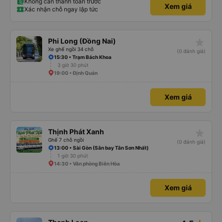
Không cần thanh toán trước
Xem giá
Xác nhận chỗ ngay lập tức
star_rate
Phi Long (Đồng Nai)
Xe ghế ngồi 34 chỗ
(0 đánh giá)
15:30 • Trạm Bách Khoa
3 giờ 30 phút
19:00 • Định Quán
Xem giá
star_rate
Thịnh Phát Xanh
Ghế 7 chỗ ngồi
(0 đánh giá)
13:00 • Sài Gòn (Sân bay Tân Sơn Nhất)
1 giờ 30 phút
14:30 • Văn phòng Biên Hòa
Xem giá