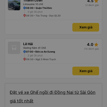
star_rate
Thanh Loan
4.5
Limousine 10 chỗ
(2 đánh giá)
08:00 • Quận Thủ Đức
0 giờ 30 phút
08:30 • Túc Trung - Dọc QL20
Xem giá
star_rate
Lê Hải
4.0
Giường Nằm 41 Chỗ
(15 đánh giá)
07:00 • Bến xe An Sương
2 giờ 30 phút
09:30 • Ngã 3 Nhơn Trạch
Xem giá
Đặt vé xe Ghế ngồi đi Đồng Nai từ Sài Gòn
giá tốt nhất