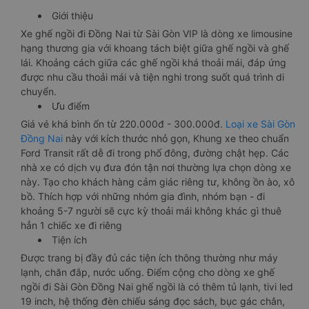
Giới thiệu
Xe ghế ngồi đi Đồng Nai từ Sài Gòn VIP là dòng xe limousine
hạng thương gia với khoang tách biệt giữa ghế ngồi và ghế
lái. Khoảng cách giữa các ghế ngồi khá thoải mái, đáp ứng
được nhu cầu thoải mái và tiện nghi trong suốt quá trình di
chuyển.
Ưu điểm
Giá vé khá bình ổn từ 220.000đ - 300.000đ.
Loại xe Sài Gòn
Đồng Nai
này với kích thước nhỏ gọn, Khung xe theo chuẩn
Ford Transit rất dễ đi trong phố đông, đường chật hẹp. Các
nhà xe có dịch vụ đưa đón tận nơi thường lựa chọn dòng xe
này. Tạo cho khách hàng cảm giác riêng tư, không ồn ào, xô
bồ. Thích hợp với những nhóm gia đình, nhóm bạn - đi
khoảng 5-7 người sẽ cực kỳ thoải mái không khác gì thuê
hẳn 1 chiếc xe đi riêng
Tiện ích
Được trang bị đầy đủ các tiện ích thông thường như máy
lạnh, chăn đắp, nước uống. Điểm cộng cho dòng xe ghế
ngồi đi Sài Gòn Đồng Nai ghế ngồi là có thêm tủ lạnh, tivi led
19 inch, hệ thống đèn chiếu sáng đọc sách, bục gác chân,