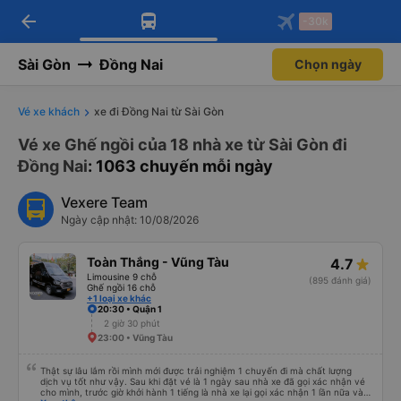
arrow_back
Tải app Vexere ngay!
Tải app Vexere
-30k
Mở app
Mở app
Nhận ưu đãi thành viên độc
-30k/ghế khi đặt vé máy bay qua
quyền
app
Sài Gòn
Đồng Nai
Chọn ngày
Vé xe khách
xe đi Đồng Nai từ Sài Gòn
Vé xe Ghế ngồi của 18 nhà xe từ Sài Gòn đi
Đồng Nai
: 1063 chuyến mỗi ngày
Vexere Team
Ngày cập nhật: 10/08/2026
Toàn Thắng - Vũng Tàu
4.7
Limousine 9 chỗ
(895 đánh giá)
Ghế ngồi 16 chỗ
+1 loại xe khác
20:30 • Quận 1
2 giờ 30 phút
23:00 • Vũng Tàu
Thật sự lâu lắm rồi mình mới được trải nghiệm 1 chuyến đi mà chất lượng
dịch vụ tốt như vậy. Sau khi đặt vé là 1 ngày sau nhà xe đã gọi xác nhận vé
cho mình, trước giờ khởi hành 1 tiếng là nhà xe lại gọi xác nhận 1 lần nữa và