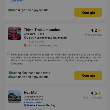
cung cấp số đt của bác tài và số xe. Dịch vụ tốt, xe sạch sẽ và bác tài chạy
Xem thêm
rất êm.
Xác nhận chỗ ngay lập tức
Xem giá
Thịnh Thái Limousine
4.2
Limousine 11 chỗ
(491 đánh giá)
03:00 • Văn phòng Lý Thường Kiệt
5 giờ 30 phút
08:30 • Chợ Phương Lâm
Mình được ngồi đúng chỗ đã đặt nên mình thấy thoải mái và vui vẻ, tài xế có
chủ động nói chuyện với bạn bè qua điện thoại để giữ tinh thần thoải mái khi
lái xe và nói chuyện không quá to nên mình thấy bình thường, những đoạn
cần tập trung như vào đường đèo thì tài xế ngừng lại để tập trung. Tài xế
Xem thêm
cũng chủ động đặt grab hộ mình ra điểm đón, và phí mình tự trả. Không rõ
có được hỗ trợ không nhưng phí cũng vài chục nên mình ngại hỏi. Xe khá
sạch, thoải mái không mùi nhiều.
Không cần thanh toán trước
Xem giá
Xác nhận chỗ ngay lập tức
Hoa Mai
4.5
Limousine 9 chỗ
(5084 đánh giá)
Ghế ngồi 10 chỗ
+1 loại xe khác
15:00 • Bến xe Miền Tây
1 giờ 10 phút