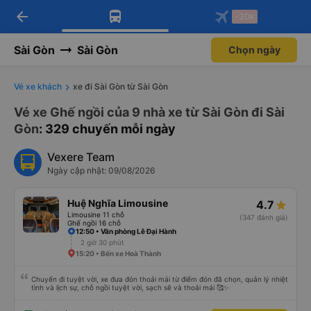
arrow_back
Tải app Vexere ngay!
Tải app Vexere
-30k
Mở app
Mở app
Nhận ưu đãi thành viên độc
-30k/ghế khi đặt vé máy bay qua
quyền
app
Sài Gòn
Sài Gòn
Chọn ngày
Vé xe khách
xe đi Sài Gòn từ Sài Gòn
Vé xe Ghế ngồi của 9 nhà xe từ Sài Gòn đi Sài
Gòn
: 329 chuyến mỗi ngày
Vexere Team
Ngày cập nhật: 09/08/2026
Huệ Nghĩa Limousine
4.7
Limousine 11 chỗ
(347 đánh giá)
Ghế ngồi 16 chỗ
12:50 • Văn phòng Lê Đại Hành
2 giờ 30 phút
15:20 • Bến xe Hoà Thành
Chuyến đi tuyệt vời, xe đưa đón thoải mái từ điểm đón đã chọn, quản lý nhiệt
tình và lịch sự, chỗ ngồi tuyệt vời, sạch sẽ và thoải mái 🥰✨