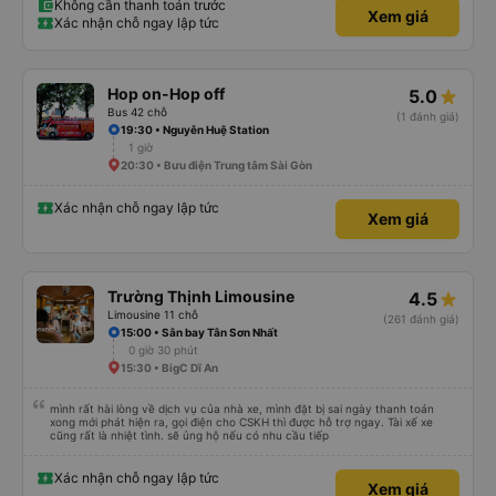
Không cần thanh toán trước
Xem giá
Xác nhận chỗ ngay lập tức
Hop on-Hop off
5.0
Bus 42 chỗ
(1 đánh giá)
19:30 • Nguyễn Huệ Station
1 giờ
20:30 • Bưu điện Trung tâm Sài Gòn
Xác nhận chỗ ngay lập tức
Xem giá
Trường Thịnh Limousine
4.5
Limousine 11 chỗ
(261 đánh giá)
15:00 • Sân bay Tân Sơn Nhất
0 giờ 30 phút
15:30 • BigC Dĩ An
mình rất hài lòng về dịch vụ của nhà xe, mình đặt bị sai ngày thanh toán
xong mới phát hiện ra, gọi điện cho CSKH thì được hỗ trợ ngay. Tài xế xe
cũng rất là nhiệt tình. sẽ ủng hộ nếu có nhu cầu tiếp
Xác nhận chỗ ngay lập tức
Xem giá