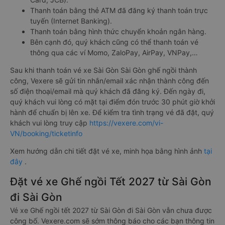
Thanh toán bằng thẻ ATM đã đăng ký thanh toán trực
tuyến (Internet Banking).
Thanh toán bằng hình thức chuyển khoản ngân hàng.
Bên cạnh đó, quý khách cũng có thể thanh toán vé
thông qua các ví Momo, ZaloPay, AirPay, VNPay,…
Sau khi thanh toán vé xe Sài Gòn Sài Gòn ghế ngồi thành
công, Vexere sẽ gửi tin nhắn/email xác nhận thành công đến
số điện thoại/email mà quý khách đã đăng ký. Đến ngày đi,
quý khách vui lòng có mặt tại điểm đón trước 30 phút giờ khởi
hành để chuẩn bị lên xe. Để kiểm tra tình trạng vé đã đặt, quý
khách vui lòng truy cập
https://vexere.com/vi-
VN/booking/ticketinfo
Xem hướng dẫn chi tiết đặt vé xe, minh họa bằng hình ảnh
tại
đây
.
Đặt vé xe Ghế ngồi Tết 2027 từ Sài Gòn
đi Sài Gòn
Vé xe Ghế ngồi tết 2027 từ Sài Gòn đi Sài Gòn vẫn chưa được
công bố. Vexere.com sẽ sớm thông báo cho các bạn thông tin