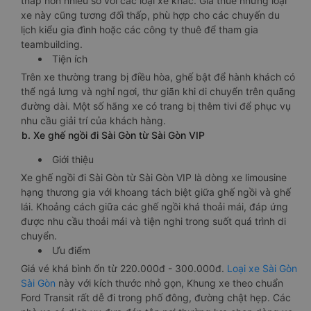
thấp hơn nhiều so với các loại xe khác. Giá thuê những loại
xe này cũng tương đối thấp, phù hợp cho các chuyến du
lịch kiểu gia đình hoặc các công ty thuê để tham gia
teambuilding.
Tiện ích
Trên xe thường trang bị điều hòa, ghế bật để hành khách có
thể ngả lưng và nghỉ ngơi, thư giãn khi di chuyển trên quãng
đường dài. Một số hãng xe có trang bị thêm tivi để phục vụ
nhu cầu giải trí của khách hàng.
b. Xe ghế ngồi đi Sài Gòn từ Sài Gòn VIP
Giới thiệu
Xe ghế ngồi đi Sài Gòn từ Sài Gòn VIP là dòng xe limousine
hạng thương gia với khoang tách biệt giữa ghế ngồi và ghế
lái. Khoảng cách giữa các ghế ngồi khá thoải mái, đáp ứng
được nhu cầu thoải mái và tiện nghi trong suốt quá trình di
chuyển.
Ưu điểm
Giá vé khá bình ổn từ 220.000đ - 300.000đ.
Loại xe Sài Gòn
Sài Gòn
này với kích thước nhỏ gọn, Khung xe theo chuẩn
Ford Transit rất dễ đi trong phố đông, đường chật hẹp. Các