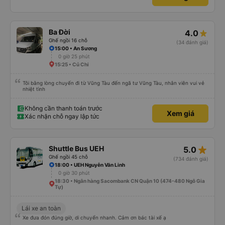
Ba Đời
4.0
Ghế ngồi 16 chỗ
(34 đánh giá)
15:00 • An Sương
0 giờ 25 phút
15:25 • Củ Chi
Tôi bằng lòng chuyến đi từ Vũng Tàu đến ngã tư Vũng Tàu, nhân viên vui vẻ
nhiệt tình
Không cần thanh toán trước
Xem giá
Xác nhận chỗ ngay lập tức
star_rate
Shuttle Bus UEH
5.0
Ghế ngồi 45 chỗ
(734 đánh giá)
18:00 • UEH Nguyễn Văn Linh
0 giờ 30 phút
18:30 • Ngân hàng Sacombank CN Quận 10 (474-480 Ngô Gia
Tự)
Lái xe an toàn
Xe đưa đón đúng giờ, di chuyển nhanh. Cảm ơn bác tài xế ạ