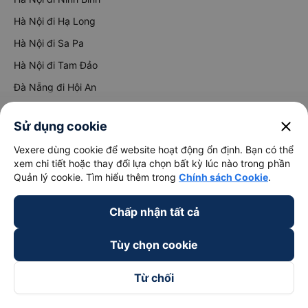
Hà Nội đi Hạ Long
Hà Nội đi Sa Pa
Hà Nội đi Tam Đảo
Đà Nẵng đi Hội An
Đà Nẵng đi Huế
close
Sử dụng cookie
Hải Phòng đi Hà Nội
Xem tất cả tuyến đường
Vexere dùng cookie để website hoạt động ổn định. Bạn có thể
xem chi tiết hoặc thay đổi lựa chọn bất kỳ lúc nào trong phần
Quản lý cookie. Tìm hiểu thêm trong
Chính sách Cookie
.
Chấp nhận tất cả
Tùy chọn cookie
keyboard_arrow_down
Về chúng tôi
Từ chối
keyboard_arrow_down
Hỗ trợ