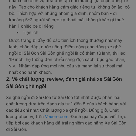
nhà xe có dịch vụ đưa đón tận nơi thường lựa chọn dòng xe
này. Tạo cho khách hàng cảm giác riêng tư, không ồn ào, xô
bồ. Thích hợp với những nhóm gia đình, nhóm bạn - đi
khoảng 5-7 người sẽ cực kỳ thoải mái không khác gì thuê
hẳn 1 chiếc xe đi riêng
Tiện ích
Được trang bị đầy đủ các tiện ích thông thường như máy
lạnh, chăn đắp, nước uống. Điểm cộng cho dòng xe ghế
ngồi đi Sài Gòn Sài Gòn ghế ngồi là có thêm tủ lạnh, tivi led
19 inch, hệ thống đèn chiếu sáng đọc sách, bục gác chân,
v.v.. Nhằm đáp ứng mọi nhu cầu và mang lại sự thoải mái
nhất cho hành khách.
2. Về chất lượng, review, đánh giá nhà xe Sài Gòn
Sài Gòn ghế ngồi
Xe ghế ngồi đi Sài Gòn từ Sài Gòn tốt nhất được phân loại
chất lượng dựa trên đánh giá từ 1 đến 5 của khách hàng với
các tiêu chí như: Chất lượng xe ghế ngồi, Đúng giờ, Chất
lượng phục vụ trên
Vexere.com
. Đánh giá này được viết trực
tiếp bởi các khách hàng đã trải nghiệm các hãng Xe Sài Gòn
đi Sài Gòn.