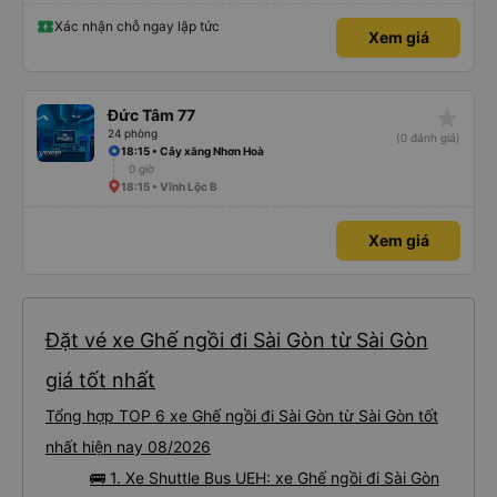
Xác nhận chỗ ngay lập tức
Xem giá
star_rate
Đức Tâm 77
24 phòng
(0 đánh giá)
18:15 • Cây xăng Nhơn Hoà
0 giờ
18:15 • Vĩnh Lộc B
Xem giá
Đặt vé xe Ghế ngồi đi Sài Gòn từ Sài Gòn
giá tốt nhất
Tổng hợp TOP 6 xe Ghế ngồi đi Sài Gòn từ Sài Gòn tốt
nhất hiện nay 08/2026
🚌 1. Xe Shuttle Bus UEH: xe Ghế ngồi đi Sài Gòn