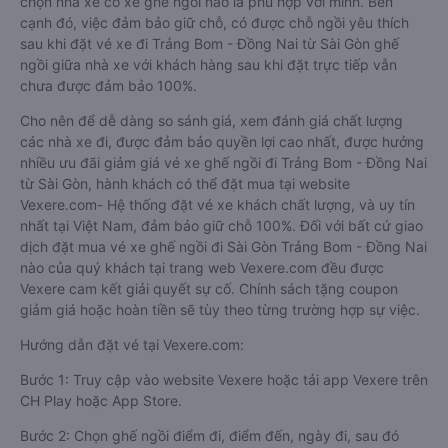
chọn nhà xe có xe ghế ngồi nào là phù hợp với mình. Bên
cạnh đó, việc đảm bảo giữ chỗ, có được chỗ ngồi yêu thích
sau khi đặt vé xe đi Trảng Bom - Đồng Nai từ Sài Gòn ghế
ngồi giữa nhà xe với khách hàng sau khi đặt trực tiếp vẫn
chưa được đảm bảo 100%.
Cho nên để dễ dàng so sánh giá, xem đánh giá chất lượng
các nhà xe đi, được đảm bảo quyền lợi cao nhất, được hưởng
nhiều ưu đãi giảm giá vé xe ghế ngồi đi Trảng Bom - Đồng Nai
từ Sài Gòn, hành khách có thể đặt mua tại website
Vexere.com- Hệ thống đặt vé xe khách chất lượng, và uy tín
nhất tại Việt Nam, đảm bảo giữ chỗ 100%. Đối với bất cứ giao
dịch đặt mua vé xe ghế ngồi đi Sài Gòn Trảng Bom - Đồng Nai
nào của quý khách tại trang web Vexere.com đều được
Vexere cam kết giải quyết sự cố. Chính sách tặng coupon
giảm giá hoặc hoàn tiền sẽ tùy theo từng trường hợp sự việc.
Hướng dẫn đặt vé tại Vexere.com:
Bước 1: Truy cập vào website Vexere hoặc tải app Vexere trên
CH Play hoặc App Store.
Bước 2: Chọn ghế ngồi điểm đi, điểm đến, ngày đi, sau đó