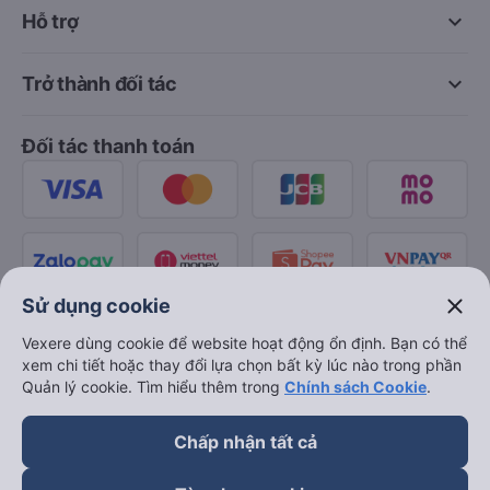
keyboard_arrow_down
Hỗ trợ
keyboard_arrow_down
Trở thành đối tác
Đối tác thanh toán
close
Sử dụng cookie
Vexere dùng cookie để website hoạt động ổn định. Bạn có thể
xem chi tiết hoặc thay đổi lựa chọn bất kỳ lúc nào trong phần
Quản lý cookie. Tìm hiểu thêm trong
Chính sách Cookie
.
Chấp nhận tất cả