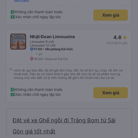
cần tập trung như vào đường đèo thì tài xế ngừng lại để tập trung. Tài xế
Xem thêm
cũng chủ động đặt grab hộ mình ra điểm đón, và phí mình tự trả. Không rõ
có được hỗ trợ không nhưng phí cũng vài chục nên mình ngại hỏi. Xe khá
sạch, thoải mái không mùi nhiều.
Không cần thanh toán trước
Xem giá
Xác nhận chỗ ngay lập tức
Nhật Đoan Limousine
4.6
Limousine 9 chỗ
(653 đánh giá)
Limousine 12 chỗ
17:00 • Văn phòng Sài Gòn
1 giờ
18:00 • Giáo xứ Trà Cổ
mình đc gọi báo đầy đủ khi giờ đón thay đổi, tài xế lịch sự, chạy rất êm và
thoải mái. Trên xe có hành khách gây khó dễ cho tài xế và phiền mọi ng,
nhưng chú vẫn biết xử lý tình huống để giữ k khí thoải mái cho cả xe.
Không cần thanh toán trước
Xem giá
Xác nhận chỗ ngay lập tức
Đặt vé xe Ghế ngồi đi Trảng Bom từ Sài
Gòn giá tốt nhất