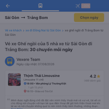
arrow_back
Tải app Vexere ngay!
Tải app Vexere
-30k
Mở app
Mở app
Nhận ưu đãi thành viên độc
-30k/ghế khi đặt vé máy bay qua
quyền
app
Sài Gòn
Trảng Bom
Chọn ngày
Vé xe khách
xe đi Đồng Nai từ Sài Gòn
xe ghế ngồi đi Trảng Bom từ
Sài Gòn
Vé xe Ghế ngồi của 5 nhà xe từ Sài Gòn đi
Trảng Bom
: 30 chuyến mỗi ngày
Vexere Team
Ngày cập nhật: 07/08/2026
Thịnh Thái Limousine
4.2
Limousine 11 chỗ
(489 đánh giá)
18:00 • Văn phòng Lý Thường Kiệt
1 giờ 15 phút
19:15 • Giáo xứ Trà Cổ
Mình được ngồi đúng chỗ đã đặt nên mình thấy thoải mái và vui vẻ, tài xế có
chủ động nói chuyện với bạn bè qua điện thoại để giữ tinh thần thoải mái khi
lái xe và nói chuyện không quá to nên mình thấy bình thường, những đoạn