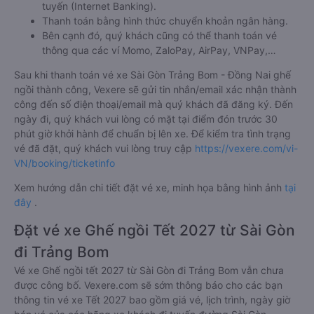
tuyến (Internet Banking).
Thanh toán bằng hình thức chuyển khoản ngân hàng.
Bên cạnh đó, quý khách cũng có thể thanh toán vé
thông qua các ví Momo, ZaloPay, AirPay, VNPay,…
Sau khi thanh toán vé xe Sài Gòn Trảng Bom - Đồng Nai ghế
ngồi thành công, Vexere sẽ gửi tin nhắn/email xác nhận thành
công đến số điện thoại/email mà quý khách đã đăng ký. Đến
ngày đi, quý khách vui lòng có mặt tại điểm đón trước 30
phút giờ khởi hành để chuẩn bị lên xe. Để kiểm tra tình trạng
vé đã đặt, quý khách vui lòng truy cập
https://vexere.com/vi-
VN/booking/ticketinfo
Xem hướng dẫn chi tiết đặt vé xe, minh họa bằng hình ảnh
tại
đây
.
Đặt vé xe Ghế ngồi Tết 2027 từ Sài Gòn
đi Trảng Bom
Vé xe Ghế ngồi tết 2027 từ Sài Gòn đi Trảng Bom vẫn chưa
được công bố. Vexere.com sẽ sớm thông báo cho các bạn
thông tin vé xe Tết 2027 bao gồm giá vé, lịch trình, ngày giờ