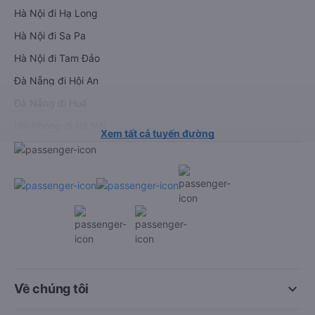
Hà Nội đi Hạ Long
Hà Nội đi Sa Pa
Hà Nội đi Tam Đảo
Đà Nẵng đi Hội An
Đà Nẵng đi Huế
Hải Phòng đi Hà Nội
Xem tất cả tuyến đường
keyboard_arrow_down
Về chúng tôi