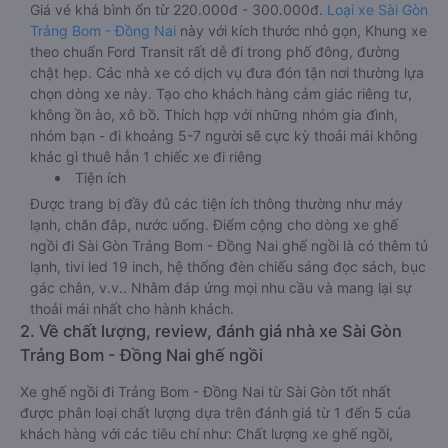
Giá vé khá bình ổn từ 220.000đ - 300.000đ.
Loại xe Sài Gòn
Trảng Bom - Đồng Nai
này với kích thước nhỏ gọn, Khung xe
theo chuẩn Ford Transit rất dễ đi trong phố đông, đường
chật hẹp. Các nhà xe có dịch vụ đưa đón tận nơi thường lựa
chọn dòng xe này. Tạo cho khách hàng cảm giác riêng tư,
không ồn ào, xô bồ. Thích hợp với những nhóm gia đình,
nhóm bạn - đi khoảng 5-7 người sẽ cực kỳ thoải mái không
khác gì thuê hẳn 1 chiếc xe đi riêng
Tiện ích
Được trang bị đầy đủ các tiện ích thông thường như máy
lạnh, chăn đắp, nước uống. Điểm cộng cho dòng xe ghế
ngồi đi Sài Gòn Trảng Bom - Đồng Nai ghế ngồi là có thêm tủ
lạnh, tivi led 19 inch, hệ thống đèn chiếu sáng đọc sách, bục
gác chân, v.v.. Nhằm đáp ứng mọi nhu cầu và mang lại sự
thoải mái nhất cho hành khách.
2. Về chất lượng, review, đánh giá nhà xe Sài Gòn
Trảng Bom - Đồng Nai ghế ngồi
Xe ghế ngồi đi Trảng Bom - Đồng Nai từ Sài Gòn tốt nhất
được phân loại chất lượng dựa trên đánh giá từ 1 đến 5 của
khách hàng với các tiêu chí như: Chất lượng xe ghế ngồi,