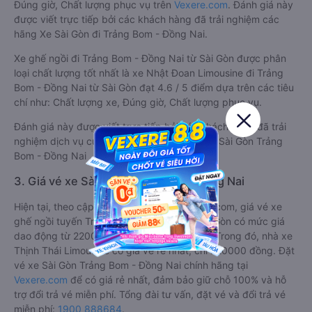
Đúng giờ, Chất lượng phục vụ trên
Vexere.com
. Đánh giá này
được viết trực tiếp bởi các khách hàng đã trải nghiệm các
hãng Xe Sài Gòn đi Trảng Bom - Đồng Nai.
Xe ghế ngồi đi Trảng Bom - Đồng Nai từ Sài Gòn được phân
loại chất lượng tốt nhất là xe Nhật Đoan Limousine đi Trảng
Bom - Đồng Nai từ Sài Gòn đạt 4.6 / 5 điểm dựa trên các tiêu
chí như: Chất lượng xe, Đúng giờ, Chất lượng phục vụ.
Đánh giá này được viết trực tiếp bởi các khách hàng đã trải
nghiệm dịch vụ của các hãng xe ghế ngồi đi Sài Gòn Trảng
Bom - Đồng Nai .
3. Giá vé xe Sài Gòn Trảng Bom - Đồng Nai
Hiện tại, theo cập nhật mới nhất của Vexere.com, giá vé xe
ghế ngồi tuyến Trảng Bom - Đồng Nai - Sài Gòn có mức giá
dao động từ 220000 đồng - 300000 đồng. Trong đó, nhà xe
Thịnh Thái Limousine có giá vé rẻ nhất, chỉ 220000 đồng. Đặt
vé xe Sài Gòn Trảng Bom - Đồng Nai chính hãng tại
Vexere.com
để có giá rẻ nhất, đảm bảo giữ chỗ 100% và hỗ
trợ đổi trả vé miễn phí. Tổng đài tư vấn, đặt vé và đổi trả vé
miễn phí:
1900 888684
.