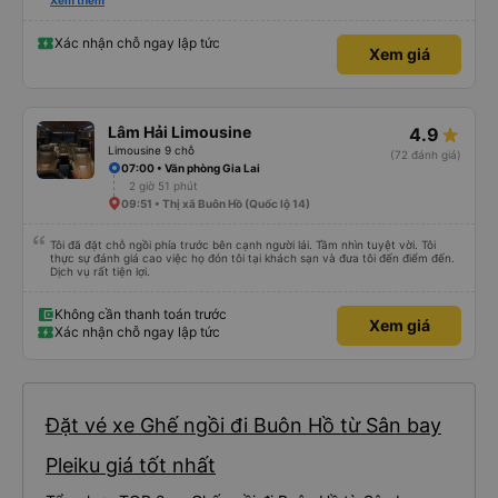
gia đình nhỏ. Đồ ăn đơn giản nhưng ngon miệng, mọi thứ đều tươi ngon và
Xem thêm
được nấu hoàn hảo. Tôi cảm thấy tệ khi bị yêu cầu trả tiền cho bữa ăn đó, vì
chi phí thấp hơn nhiều so với giá trị, ngay cả khi tính đến tỉnh này. Đồ ăn đã
được chế biến sẵn nên sẵn sàng để ăn! Đánh giá không phải về đồ ăn nên dù
Xác nhận chỗ ngay lập tức
Xem giá
sao thì xe buýt đã đến đúng giờ mặc dù chúng tôi phải dừng lại khá lâu (nửa
giờ) để ăn. Tài xế đã tăng tốc vào nửa sau, nhưng không quá đáng sợ. Chiếc
xe limousine đó có dây an toàn hoạt động hoàn hảo ở tất cả các ghế! Tôi
chắc chắn sẽ sử dụng lại và thực sự khuyên bạn nên chọn công ty vận
chuyển này.
Lâm Hải Limousine
4.9
Limousine 9 chỗ
(72 đánh giá)
07:00 • Văn phòng Gia Lai
2 giờ 51 phút
09:51 • Thị xã Buôn Hồ (Quốc lộ 14)
Tôi đã đặt chỗ ngồi phía trước bên cạnh người lái. Tầm nhìn tuyệt vời. Tôi
thực sự đánh giá cao việc họ đón tôi tại khách sạn và đưa tôi đến điểm đến.
Dịch vụ rất tiện lợi.
Không cần thanh toán trước
Xem giá
Xác nhận chỗ ngay lập tức
Đặt vé xe Ghế ngồi đi Buôn Hồ từ Sân bay
Pleiku giá tốt nhất