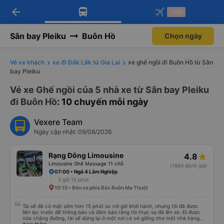
arrow_back
Tải app Vexere ngay!
Tải app Vexere
-30k
Mở app
Mở app
Nhận ưu đãi thành viên độc
-30k/ghế khi đặt vé máy bay qua
quyền
app
Sân bay Pleiku
Buôn Hồ
Chọn ngày
Vé xe khách
xe đi Đắk Lắk từ Gia Lai
xe ghế ngồi đi Buôn Hồ từ Sân
bay Pleiku
Vé xe Ghế ngồi của 5 nhà xe từ Sân bay Pleiku
đi Buôn Hồ
: 10 chuyến mỗi ngày
Vexere Team
Ngày cập nhật: 09/08/2026
Rạng Đông Limousine
4.8
Limousine Ghế Massage 11 chỗ
(1694 đánh giá)
07:00 • Ngã 4 Lâm Nghiệp
3 giờ 15 phút
10:15 • Bến xe phía Bắc Buôn Ma Thuột
Tài xế đã có mặt sớm hơn 15 phút so với giờ khởi hành, nhưng tôi đã được
liên lạc trước để thông báo và đảm bảo rằng tôi thực sự đã lên xe. Đi được
nửa chặng đường, tài xế dừng lại ở một nơi có vẻ giống như một nhà hàng