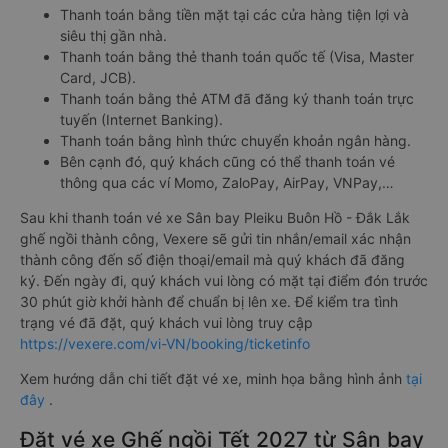
Thanh toán bằng tiền mặt tại các cửa hàng tiện lợi và
siêu thị gần nhà.
Thanh toán bằng thẻ thanh toán quốc tế (Visa, Master
Card, JCB).
Thanh toán bằng thẻ ATM đã đăng ký thanh toán trực
tuyến (Internet Banking).
Thanh toán bằng hình thức chuyển khoản ngân hàng.
Bên cạnh đó, quý khách cũng có thể thanh toán vé
thông qua các ví Momo, ZaloPay, AirPay, VNPay,…
Sau khi thanh toán vé xe Sân bay Pleiku Buôn Hồ - Đắk Lắk
ghế ngồi thành công, Vexere sẽ gửi tin nhắn/email xác nhận
thành công đến số điện thoại/email mà quý khách đã đăng
ký. Đến ngày đi, quý khách vui lòng có mặt tại điểm đón trước
30 phút giờ khởi hành để chuẩn bị lên xe. Để kiểm tra tình
trạng vé đã đặt, quý khách vui lòng truy cập
https://vexere.com/vi-VN/booking/ticketinfo
Xem hướng dẫn chi tiết đặt vé xe, minh họa bằng hình ảnh
tại
đây
.
Đặt vé xe Ghế ngồi Tết 2027 từ Sân bay