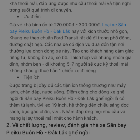
khá thoải mái, đáp ứng được nhu cầu thoải mái và tiện nghi
trong suốt quá trình di chuyển.
Ưu điểm
Giá vé khá bình ổn từ 220.000đ - 300.000đ.
Loại xe Sân
bay Pleiku Buôn Hồ - Đắk Lắk
này với kích thước nhỏ gọn,
Khung xe theo chuẩn Ford Transit rất dễ đi trong phố đông,
đường chật hẹp. Các nhà xe có dịch vụ đưa đón tận nơi
thường lựa chọn dòng xe này. Tạo cho khách hàng cảm giác
riêng tư, không ồn ào, xô bồ. Thích hợp với những nhóm gia
đình, nhóm bạn - đi khoảng 5-7 người sẽ cực kỳ thoải mái
không khác gì thuê hẳn 1 chiếc xe đi riêng
Tiện ích
Được trang bị đầy đủ các tiện ích thông thường như máy
lạnh, chăn đắp, nước uống. Điểm cộng cho dòng xe ghế
ngồi đi Sân bay Pleiku Buôn Hồ - Đắk Lắk ghế ngồi là có
thêm tủ lạnh, tivi led 19 inch, hệ thống đèn chiếu sáng đọc
sách, bục gác chân, v.v.. Nhằm đáp ứng mọi nhu cầu và
mang lại sự thoải mái nhất cho hành khách.
2. Về chất lượng, review, đánh giá nhà xe Sân bay
Pleiku Buôn Hồ - Đắk Lắk ghế ngồi