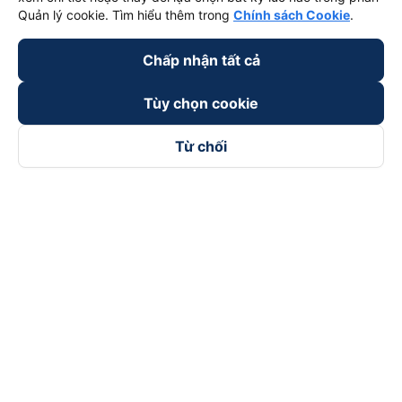
Quản lý cookie. Tìm hiểu thêm trong
Chính sách Cookie
.
Chấp nhận tất cả
Tùy chọn cookie
Từ chối
Theo dõi chúng tôi trên
Facebook
Tiktok
Youtube
Công ty TNHH Thương Mại Dịch Vụ Vexere
Địa chỉ đăng ký kinh doanh: 8C Chữ Đồng Tử, Phường Tân
Sơn Nhất, TP. Hồ Chí Minh, Việt Nam
Địa chỉ
:
Lầu 2, toà nhà H3 Circo Hoàng Diệu, 384 Hoàng Diệu,
Phường Khánh Hội, TP Hồ Chí Minh, Việt Nam
Tầng 3, toà nhà 101 Láng Hạ, 101 Láng Hạ, Phường Láng, TP.
Hà Nội, Việt Nam
Giấy chứng nhận ĐKKD số 0315133726 do Sở KH và ĐT TP.