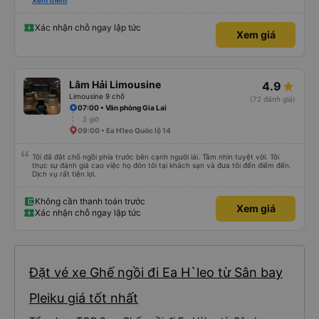
gia đình nhỏ. Đồ ăn đơn giản nhưng ngon miệng, mọi thứ đều tươi ngon và
Xem thêm
được nấu hoàn hảo. Tôi cảm thấy tệ khi bị yêu cầu trả tiền cho bữa ăn đó, vì
chi phí thấp hơn nhiều so với giá trị, ngay cả khi tính đến tỉnh này. Đồ ăn đã
được chế biến sẵn nên sẵn sàng để ăn! Đánh giá không phải về đồ ăn nên dù
Xác nhận chỗ ngay lập tức
Xem giá
sao thì xe buýt đã đến đúng giờ mặc dù chúng tôi phải dừng lại khá lâu (nửa
giờ) để ăn. Tài xế đã tăng tốc vào nửa sau, nhưng không quá đáng sợ. Chiếc
xe limousine đó có dây an toàn hoạt động hoàn hảo ở tất cả các ghế! Tôi
chắc chắn sẽ sử dụng lại và thực sự khuyên bạn nên chọn công ty vận
chuyển này.
Lâm Hải Limousine
4.9
Limousine 9 chỗ
(72 đánh giá)
07:00 • Văn phòng Gia Lai
2 giờ
09:00 • Ea H'leo Quốc lộ 14
Tôi đã đặt chỗ ngồi phía trước bên cạnh người lái. Tầm nhìn tuyệt vời. Tôi
thực sự đánh giá cao việc họ đón tôi tại khách sạn và đưa tôi đến điểm đến.
Dịch vụ rất tiện lợi.
Không cần thanh toán trước
Xem giá
Xác nhận chỗ ngay lập tức
Đặt vé xe Ghế ngồi đi Ea H`leo từ Sân bay
Pleiku giá tốt nhất