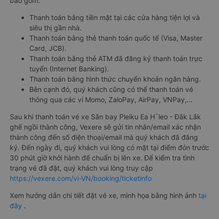
bao gồm:
Thanh toán bằng tiền mặt tại các cửa hàng tiện lợi và
siêu thị gần nhà.
Thanh toán bằng thẻ thanh toán quốc tế (Visa, Master
Card, JCB).
Thanh toán bằng thẻ ATM đã đăng ký thanh toán trực
tuyến (Internet Banking).
Thanh toán bằng hình thức chuyển khoản ngân hàng.
Bên cạnh đó, quý khách cũng có thể thanh toán vé
thông qua các ví Momo, ZaloPay, AirPay, VNPay,…
Sau khi thanh toán vé xe Sân bay Pleiku Ea H`leo - Đắk Lắk
ghế ngồi thành công, Vexere sẽ gửi tin nhắn/email xác nhận
thành công đến số điện thoại/email mà quý khách đã đăng
ký. Đến ngày đi, quý khách vui lòng có mặt tại điểm đón trước
30 phút giờ khởi hành để chuẩn bị lên xe. Để kiểm tra tình
trạng vé đã đặt, quý khách vui lòng truy cập
https://vexere.com/vi-VN/booking/ticketinfo
Xem hướng dẫn chi tiết đặt vé xe, minh họa bằng hình ảnh
tại
đây
.