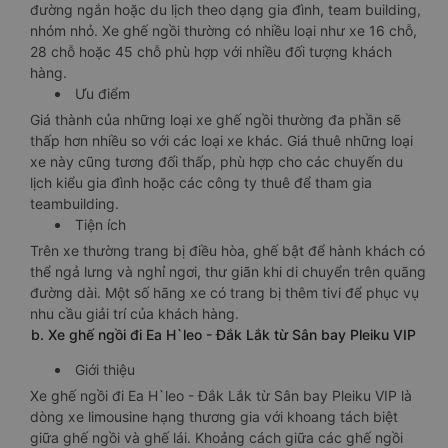
đường ngắn hoặc du lịch theo dạng gia đình, team building,
nhóm nhỏ. Xe ghế ngồi thường có nhiều loại như xe 16 chỗ,
28 chỗ hoặc 45 chỗ phù hợp với nhiều đối tượng khách
hàng.
Ưu điểm
Giá thành của những loại xe ghế ngồi thường đa phần sẽ
thấp hơn nhiều so với các loại xe khác. Giá thuê những loại
xe này cũng tương đối thấp, phù hợp cho các chuyến du
lịch kiểu gia đình hoặc các công ty thuê để tham gia
teambuilding.
Tiện ích
Trên xe thường trang bị điều hòa, ghế bật để hành khách có
thể ngả lưng và nghỉ ngơi, thư giãn khi di chuyển trên quãng
đường dài. Một số hãng xe có trang bị thêm tivi để phục vụ
nhu cầu giải trí của khách hàng.
b. Xe ghế ngồi đi Ea H`leo - Đắk Lắk từ Sân bay Pleiku VIP
Giới thiệu
Xe ghế ngồi đi Ea H`leo - Đắk Lắk từ Sân bay Pleiku VIP là
dòng xe limousine hạng thương gia với khoang tách biệt
giữa ghế ngồi và ghế lái. Khoảng cách giữa các ghế ngồi