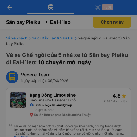
arrow_back
Tải app Vexere ngay!
Tải app Vexere
-30k
Mở app
Mở app
Nhận ưu đãi thành viên độc
-30k/ghế khi đặt vé máy bay qua
quyền
app
Sân bay Pleiku
Ea H`leo
Chọn ngày
Vé xe khách
xe đi Đắk Lắk từ Gia Lai
xe ghế ngồi đi Ea H'leo từ Sân
bay Pleiku
Vé xe Ghế ngồi của 5 nhà xe từ Sân bay Pleiku
đi Ea H`leo
: 10 chuyến mỗi ngày
Vexere Team
Ngày cập nhật: 09/08/2026
Rạng Đông Limousine
4.8
Limousine Ghế Massage 11 chỗ
(1694 đánh giá)
07:00 • Ngã 4 Lâm Nghiệp
3 giờ 15 phút
10:15 • Bến xe phía Bắc Buôn Ma Thuột
Tài xế đã có mặt sớm hơn 15 phút so với giờ khởi hành, nhưng tôi đã được
liên lạc trước để thông báo và đảm bảo rằng tôi thực sự đã lên xe. Đi được
nửa chặng đường, tài xế dừng lại ở một nơi có vẻ giống như một nhà hàng