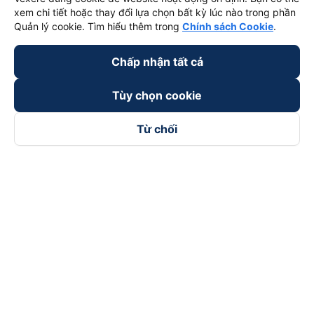
xem chi tiết hoặc thay đổi lựa chọn bất kỳ lúc nào trong phần
Quản lý cookie. Tìm hiểu thêm trong
Chính sách Cookie
.
Chấp nhận tất cả
Tùy chọn cookie
Từ chối
Theo dõi chúng tôi trên
Facebook
Tiktok
Youtube
Công ty TNHH Thương Mại Dịch Vụ Vexere
Địa chỉ đăng ký kinh doanh: 8C Chữ Đồng Tử, Phường Tân
Sơn Nhất, TP. Hồ Chí Minh, Việt Nam
Địa chỉ
:
Lầu 2, toà nhà H3 Circo Hoàng Diệu, 384 Hoàng Diệu,
Phường Khánh Hội, TP Hồ Chí Minh, Việt Nam
Tầng 3, toà nhà 101 Láng Hạ, 101 Láng Hạ, Phường Láng, TP.
Hà Nội, Việt Nam