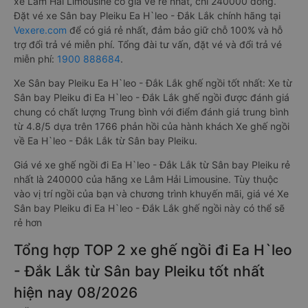
xe Lâm Hải Limousine có giá vé rẻ nhất, chỉ 240000 đồng.
Đặt vé xe Sân bay Pleiku Ea H`leo - Đắk Lắk chính hãng tại
Vexere.com
để có giá rẻ nhất, đảm bảo giữ chỗ 100% và hỗ
trợ đổi trả vé miễn phí. Tổng đài tư vấn, đặt vé và đổi trả vé
miễn phí:
1900 888684
.
Xe Sân bay Pleiku Ea H`leo - Đắk Lắk ghế ngồi tốt nhất: Xe từ
Sân bay Pleiku đi Ea H`leo - Đắk Lắk ghế ngồi được đánh giá
chung có chất lượng Trung bình với điểm đánh giá trung bình
từ 4.8/5 dựa trên 1766 phản hồi của hành khách Xe ghế ngồi
về Ea H`leo - Đắk Lắk từ Sân bay Pleiku.
Giá vé xe ghế ngồi đi Ea H`leo - Đắk Lắk từ Sân bay Pleiku rẻ
nhất là 240000 của hãng xe Lâm Hải Limousine. Tùy thuộc
vào vị trí ngồi của bạn và chương trình khuyến mãi, giá vé Xe
Sân bay Pleiku đi Ea H`leo - Đắk Lắk ghế ngồi này có thể sẽ
rẻ hơn
Tổng hợp TOP 2 xe ghế ngồi đi Ea H`leo
- Đắk Lắk từ Sân bay Pleiku tốt nhất
hiện nay 08/2026