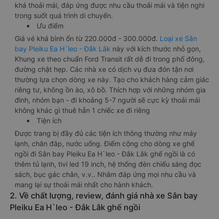
khá thoải mái, đáp ứng được nhu cầu thoải mái và tiện nghi
trong suốt quá trình di chuyển.
Ưu điểm
Giá vé khá bình ổn từ 220.000đ - 300.000đ.
Loại xe Sân
bay Pleiku Ea H`leo - Đắk Lắk
này với kích thước nhỏ gọn,
Khung xe theo chuẩn Ford Transit rất dễ đi trong phố đông,
đường chật hẹp. Các nhà xe có dịch vụ đưa đón tận nơi
thường lựa chọn dòng xe này. Tạo cho khách hàng cảm giác
riêng tư, không ồn ào, xô bồ. Thích hợp với những nhóm gia
đình, nhóm bạn - đi khoảng 5-7 người sẽ cực kỳ thoải mái
không khác gì thuê hẳn 1 chiếc xe đi riêng
Tiện ích
Được trang bị đầy đủ các tiện ích thông thường như máy
lạnh, chăn đắp, nước uống. Điểm cộng cho dòng xe ghế
ngồi đi Sân bay Pleiku Ea H`leo - Đắk Lắk ghế ngồi là có
thêm tủ lạnh, tivi led 19 inch, hệ thống đèn chiếu sáng đọc
sách, bục gác chân, v.v.. Nhằm đáp ứng mọi nhu cầu và
mang lại sự thoải mái nhất cho hành khách.
2. Về chất lượng, review, đánh giá nhà xe Sân bay
Pleiku Ea H`leo - Đắk Lắk ghế ngồi