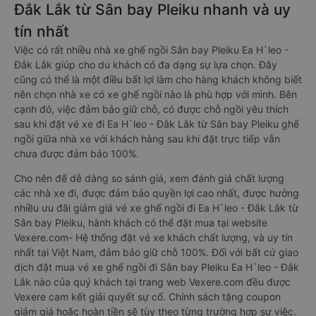
Đắk Lắk từ Sân bay Pleiku nhanh và uy
tín nhất
Việc có rất nhiều nhà xe ghế ngồi Sân bay Pleiku Ea H`leo -
Đắk Lắk giúp cho du khách có đa dạng sự lựa chọn. Đây
cũng có thể là một điều bất lợi làm cho hàng khách không biết
nên chọn nhà xe có xe ghế ngồi nào là phù hợp với mình. Bên
cạnh đó, việc đảm bảo giữ chỗ, có được chỗ ngồi yêu thích
sau khi đặt vé xe đi Ea H`leo - Đắk Lắk từ Sân bay Pleiku ghế
ngồi giữa nhà xe với khách hàng sau khi đặt trực tiếp vẫn
chưa được đảm bảo 100%.
Cho nên để dễ dàng so sánh giá, xem đánh giá chất lượng
các nhà xe đi, được đảm bảo quyền lợi cao nhất, được hưởng
nhiều ưu đãi giảm giá vé xe ghế ngồi đi Ea H`leo - Đắk Lắk từ
Sân bay Pleiku, hành khách có thể đặt mua tại website
Vexere.com- Hệ thống đặt vé xe khách chất lượng, và uy tín
nhất tại Việt Nam, đảm bảo giữ chỗ 100%. Đối với bất cứ giao
dịch đặt mua vé xe ghế ngồi đi Sân bay Pleiku Ea H`leo - Đắk
Lắk nào của quý khách tại trang web Vexere.com đều được
Vexere cam kết giải quyết sự cố. Chính sách tặng coupon
giảm giá hoặc hoàn tiền sẽ tùy theo từng trường hợp sự việc.