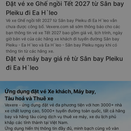
Đặt vé xe Ghế ngồi Tết 2027 từ Sân bay
Pleiku đi Ea H`leo
Vé xe Ghế ngồi tết 2027 từ Sân bay Pleiku đi Ea H`leo vẫn
chưa được công bố. Vexere.com sẽ sớm thông báo cho các
bạn thông tin vé xe Tết 2027 bao gồm giá vé, lịch trình, ngày
giờ bán vé của các hãng xe khách đi tuyến đường Sân bay
Pleiku - Ea H`leo và Ea H`leo - Sân bay Pleiku ngay khi có
thông tin từ các hãng xe.
Đặt vé máy bay giá rẻ từ Sân bay Pleiku
đi Ea H`leo
Ứng dụng đặt vé Xe khách, Máy bay,
Tàu hoả và Thuê xe
Vexere - ứng dụng đặt vé đa phương tiện với hơn 3000+ nhà
xe chất lượng cao, 5000+ tuyến đường toàn quốc, tất cả hãng
bay và hãng tàu cùng dịch vụ thuê xe máy, xe du lịch phủ
khắp các tỉnh thành tại Việt Nam.
Ứng dụng hiển thị thông tin đầy đủ, minh bạch cùng vô vàn