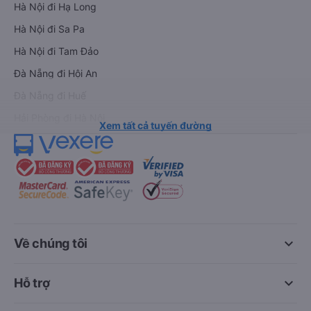
Hà Nội đi Hạ Long
Hà Nội đi Sa Pa
Hà Nội đi Tam Đảo
Đà Nẵng đi Hội An
Đà Nẵng đi Huế
Hải Phòng đi Hà Nội
Xem tất cả tuyến đường
keyboard_arrow_down
Về chúng tôi
keyboard_arrow_down
Hỗ trợ