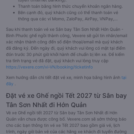
Thanh toán bằng hình thức chuyển khoản ngân hàng.
Bên cạnh đó, quý khách cũng có thể thanh toán vé
thông qua các ví Momo, ZaloPay, AirPay, VNPay,…
Sau khi thanh toán vé xe Sân bay Tân Sơn Nhất Hớn Quản -
Bình Phước ghế ngồi thành công, Vexere sẽ gửi tin nhắn/email
xác nhận thành công đến số điện thoại/email mà quý khách
đã đăng ký. Đến ngày đi, quý khách vui lòng có mặt tại điểm
đón trước 30 phút giờ khởi hành để chuẩn bị lên xe. Để kiểm
tra tình trạng vé đã đặt, quý khách vui lòng truy cập
https://vexere.com/vi-VN/booking/ticketinfo
Xem hướng dẫn chi tiết đặt vé xe, minh họa bằng hình ảnh
tại
đây
.
Đặt vé xe Ghế ngồi Tết 2027 từ Sân bay
Tân Sơn Nhất đi Hớn Quản
Vé xe Ghế ngồi tết 2027 từ Sân bay Tân Sơn Nhất đi Hớn
Quản vẫn chưa được công bố. Vexere.com sẽ sớm thông báo
cho các bạn thông tin vé xe Tết 2027 bao gồm giá vé, lịch
trình, ngày giờ bán vé của các hãng xe khách đi tuyến đường