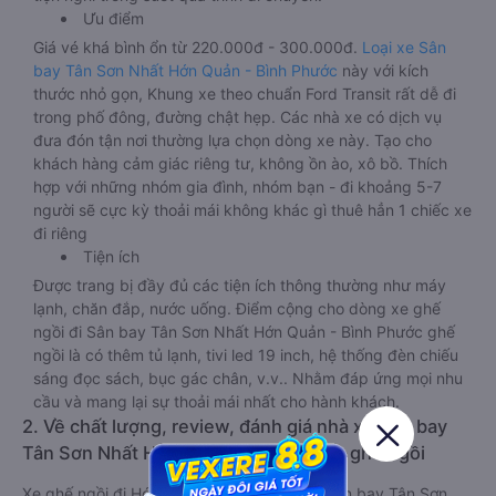
Ưu điểm
Giá vé khá bình ổn từ 220.000đ - 300.000đ.
Loại xe Sân
bay Tân Sơn Nhất Hớn Quản - Bình Phước
này với kích
thước nhỏ gọn, Khung xe theo chuẩn Ford Transit rất dễ đi
trong phố đông, đường chật hẹp. Các nhà xe có dịch vụ
đưa đón tận nơi thường lựa chọn dòng xe này. Tạo cho
khách hàng cảm giác riêng tư, không ồn ào, xô bồ. Thích
hợp với những nhóm gia đình, nhóm bạn - đi khoảng 5-7
người sẽ cực kỳ thoải mái không khác gì thuê hẳn 1 chiếc xe
đi riêng
Tiện ích
Được trang bị đầy đủ các tiện ích thông thường như máy
lạnh, chăn đắp, nước uống. Điểm cộng cho dòng xe ghế
ngồi đi Sân bay Tân Sơn Nhất Hớn Quản - Bình Phước ghế
ngồi là có thêm tủ lạnh, tivi led 19 inch, hệ thống đèn chiếu
sáng đọc sách, bục gác chân, v.v.. Nhằm đáp ứng mọi nhu
cầu và mang lại sự thoải mái nhất cho hành khách.
2. Về chất lượng, review, đánh giá nhà xe Sân bay
Tân Sơn Nhất Hớn Quản - Bình Phước ghế ngồi
Xe ghế ngồi đi Hớn Quản - Bình Phước từ Sân bay Tân Sơn