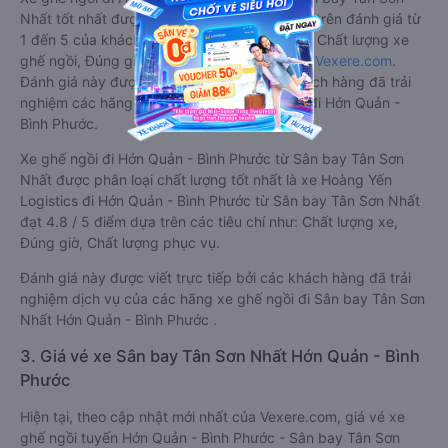
Nhất tốt nhất được phân loại chất lượng dựa trên đánh giá từ
1 đến 5 của khách hàng với các tiêu chí như: Chất lượng xe
ghế ngồi, Đúng giờ, Chất lượng phục vụ trên
Vexere.com
.
Đánh giá này được viết trực tiếp bởi các khách hàng đã trải
nghiệm các hãng Xe Sân bay Tân Sơn Nhất đi Hớn Quản -
Bình Phước.
Xe ghế ngồi đi Hớn Quản - Bình Phước từ Sân bay Tân Sơn
Nhất được phân loại chất lượng tốt nhất là xe Hoàng Yến
Logistics đi Hớn Quản - Bình Phước từ Sân bay Tân Sơn Nhất
đạt 4.8 / 5 điểm dựa trên các tiêu chí như: Chất lượng xe,
Đúng giờ, Chất lượng phục vụ.
Đánh giá này được viết trực tiếp bởi các khách hàng đã trải
nghiệm dịch vụ của các hãng xe ghế ngồi đi Sân bay Tân Sơn
Nhất Hớn Quản - Bình Phước .
3. Giá vé xe Sân bay Tân Sơn Nhất Hớn Quản - Bình
Phước
Hiện tại, theo cập nhật mới nhất của Vexere.com, giá vé xe
ghế ngồi tuyến Hớn Quản - Bình Phước - Sân bay Tân Sơn