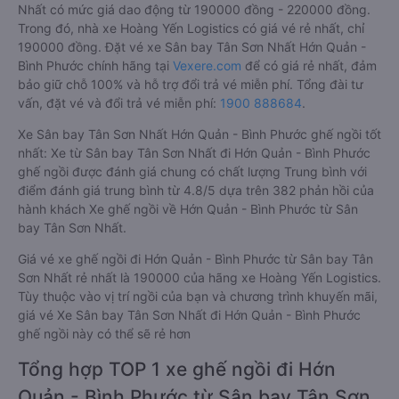
Nhất có mức giá dao động từ 190000 đồng - 220000 đồng.
Trong đó, nhà xe Hoàng Yến Logistics có giá vé rẻ nhất, chỉ
190000 đồng. Đặt vé xe Sân bay Tân Sơn Nhất Hớn Quản -
Bình Phước chính hãng tại
Vexere.com
để có giá rẻ nhất, đảm
bảo giữ chỗ 100% và hỗ trợ đổi trả vé miễn phí. Tổng đài tư
vấn, đặt vé và đổi trả vé miễn phí:
1900 888684
.
Xe Sân bay Tân Sơn Nhất Hớn Quản - Bình Phước ghế ngồi tốt
nhất: Xe từ Sân bay Tân Sơn Nhất đi Hớn Quản - Bình Phước
ghế ngồi được đánh giá chung có chất lượng Trung bình với
điểm đánh giá trung bình từ 4.8/5 dựa trên 382 phản hồi của
hành khách Xe ghế ngồi về Hớn Quản - Bình Phước từ Sân
bay Tân Sơn Nhất.
Giá vé xe ghế ngồi đi Hớn Quản - Bình Phước từ Sân bay Tân
Sơn Nhất rẻ nhất là 190000 của hãng xe Hoàng Yến Logistics.
Tùy thuộc vào vị trí ngồi của bạn và chương trình khuyến mãi,
giá vé Xe Sân bay Tân Sơn Nhất đi Hớn Quản - Bình Phước
ghế ngồi này có thể sẽ rẻ hơn
Tổng hợp TOP 1 xe ghế ngồi đi Hớn
Quản - Bình Phước từ Sân bay Tân Sơn