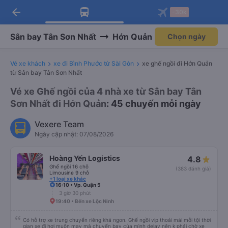
arrow_back
Tải app Vexere ngay!
Tải app Vexere
-30k
Mở app
Mở app
Nhận ưu đãi thành viên độc
-30k/ghế khi đặt vé máy bay qua
quyền
app
Sân bay Tân Sơn Nhất
Hớn Quản
Chọn ngày
Vé xe khách
xe đi Bình Phước từ Sài Gòn
xe ghế ngồi đi Hớn Quản
từ Sân bay Tân Sơn Nhất
Vé xe Ghế ngồi của 4 nhà xe từ Sân bay Tân
Sơn Nhất đi Hớn Quản
: 45 chuyến mỗi ngày
Vexere Team
Ngày cập nhật: 07/08/2026
Hoàng Yến Logistics
4.8
Ghế ngồi 16 chỗ
(383 đánh giá)
Limousine 9 chỗ
+1 loại xe khác
16:10 • Vp. Quận 5
3 giờ 30 phút
19:40 • Bến xe Lộc Ninh
Có hỗ trợ xe trung chuyển riêng khá ngon. Ghế ngồi vip thoải mái mỗi tội thời
gian xe đi hơi muộn may mà chuyến bay của mình delay nên k phải chờ xe