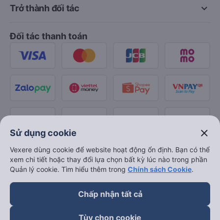
keyboard_arrow_down
Trở thành đối tác
Đối tác thanh toán
close
Sử dụng cookie
Vexere dùng cookie để website hoạt động ổn định. Bạn có thể
xem chi tiết hoặc thay đổi lựa chọn bất kỳ lúc nào trong phần
Quản lý cookie. Tìm hiểu thêm trong
Chính sách Cookie
.
Chấp nhận tất cả
Tùy chọn cookie