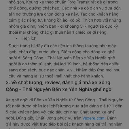
nhỏ gọn, Khung xe theo chuẩn Ford Transit rất dễ đi trong
phố đông, đường chật hẹp. Các nhà xe có dịch vụ đưa đón
tận nơi thường lựa chọn dòng xe này. Tạo cho khách hàng
cảm giác riêng tư, không ồn ào, xô bồ. Thích hợp với những
nhóm gia đình, nhóm bạn - đi khoảng 5-7 người sẽ cực kỳ
thoải mái không khác gì thuê hẳn 1 chiếc xe đi riêng
Tiện ích
Được trang bị đầy đủ các tiện ích thông thường như máy
lạnh, chăn đắp, nước uống. Điểm cộng cho dòng xe ghế
ngồi đi Sông Công - Thái Nguyên Bến xe Yên Nghĩa ghế
ngồi là có thêm tủ lạnh, tivi led 19 inch, hệ thống đèn chiếu
sáng đọc sách, bục gác chân, v.v.. Nhằm đáp ứng mọi nhu
cầu và mang lại sự thoải mái nhất cho hành khách.
2. Về chất lượng, review, đánh giá nhà xe Sông
Công - Thái Nguyên Bến xe Yên Nghĩa ghế ngồi
Xe ghế ngồi đi Bến xe Yên Nghĩa từ Sông Công - Thái Nguyên
tốt nhất được phân loại chất lượng dựa trên đánh giá từ 1 đến
5 của khách hàng với các tiêu chí như: Chất lượng xe ghế
ngồi, Đúng giờ, Chất lượng phục vụ trên
Vexere.com
. Đánh
giá này được viết trực tiếp bởi các khách hàng đã trải nghiệm