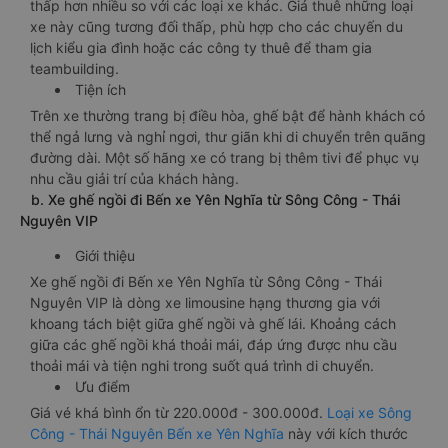
thấp hơn nhiều so với các loại xe khác. Giá thuê những loại
xe này cũng tương đối thấp, phù hợp cho các chuyến du
lịch kiểu gia đình hoặc các công ty thuê để tham gia
teambuilding.
Tiện ích
Trên xe thường trang bị điều hòa, ghế bật để hành khách có
thể ngả lưng và nghỉ ngơi, thư giãn khi di chuyển trên quãng
đường dài. Một số hãng xe có trang bị thêm tivi để phục vụ
nhu cầu giải trí của khách hàng.
b. Xe ghế ngồi đi Bến xe Yên Nghĩa từ Sông Công - Thái
Nguyên VIP
Giới thiệu
Xe ghế ngồi đi Bến xe Yên Nghĩa từ Sông Công - Thái
Nguyên VIP là dòng xe limousine hạng thương gia với
khoang tách biệt giữa ghế ngồi và ghế lái. Khoảng cách
giữa các ghế ngồi khá thoải mái, đáp ứng được nhu cầu
thoải mái và tiện nghi trong suốt quá trình di chuyển.
Ưu điểm
Giá vé khá bình ổn từ 220.000đ - 300.000đ.
Loại xe Sông
Công - Thái Nguyên Bến xe Yên Nghĩa
này với kích thước