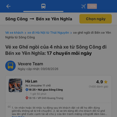
arrow_back
Tải app Vexere ngay!
Tải app Vexere
-30k
Mở app
Mở app
Nhận ưu đãi thành viên độc
-30k/ghế khi đặt vé máy bay qua
quyền
app
Sông Công
Bến xe Yên Nghĩa
Chọn ngày
Vé xe khách
xe đi Hà Nội từ Thái Nguyên
xe ghế ngồi đi Bến xe Yên
Nghĩa từ Sông Công
Vé xe Ghế ngồi của 4 nhà xe từ Sông Công đi
Bến xe Yên Nghĩa
: 17 chuyến mỗi ngày
Vexere Team
Ngày cập nhật: 09/08/2026
Hà Lan
4.9
Xe Limousine 11 chỗ
(1430 đánh giá)
16:25 • Nút giao Sông Công
1 giờ 50 phút
18:15 • VP 245 Quang Trung
1. tin nhắn hoặc lời nhắc tự động sau khi khách đặt vé để họ đến đúng
giờ(nếu không sẽ bị trễ chuyến). 2. lái xe khi dừng đỗ cho khách đổi từ ghế
sau lên ghế trước cạnh tài xế chú ý cửa lên tránh miệng cống(để đảm bảo