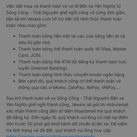
Việc đặt mua và thanh toán vé xe đi Bến xe Yên Nghĩa từ
Sông Công - Thái Nguyên ghế ngồi cũng vô cùng đơn giản,
tiện lợi khi Vexere.com hỗ trợ đến 06 hình thức thanh toán
khác nhau bao gồm:
Thanh toán bằng tiền mặt tại các cửa hàng tiện lợi và
siêu thị gần nhà.
Thanh toán bằng thẻ thanh toán quốc tế (Visa, Master
Card, JCB).
Thanh toán bằng thẻ ATM đã đăng ký thanh toán trực
tuyến (Internet Banking).
Thanh toán bằng hình thức chuyển khoản ngân hàng.
Bên cạnh đó, quý khách cũng có thể thanh toán vé
thông qua các ví Momo, ZaloPay, AirPay, VNPay,…
Sau khi thanh toán vé xe Sông Công - Thái Nguyên Bến xe
Yên Nghĩa ghế ngồi thành công, Vexere sẽ gửi tin nhắn/email
xác nhận thành công đến số điện thoại/email mà quý khách
đã đăng ký. Đến ngày đi, quý khách vui lòng có mặt tại điểm
đón trước 30 phút giờ khởi hành để chuẩn bị lên xe. Để kiểm
tra tình trạng vé đã đặt, quý khách vui lòng truy cập
https://vexere.com/vi-VN/booking/ticketinfo