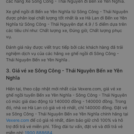
các hãng Xe Sông Công - Thái Nguyên đi Bến xe Yên Nghĩa.
Xe ghế ngồi đi Bến xe Yên Nghĩa từ Sông Công - Thái Nguyên
được phân loại chất lượng tốt nhất là xe Hà Lan đi Bến xe Yên
Nghĩa từ Sông Công - Thái Nguyên đạt 4.9 / 5 điểm dựa trên
các tiêu chí như: Chất lượng xe, Đúng giờ, Chất lượng phục
vụ.
Đánh giá này được viết trực tiếp bởi các khách hàng đã trải
nghiệm dịch vụ của các hãng xe ghế ngồi đi Sông Công -
Thái Nguyên Bến xe Yên Nghĩa .
3. Giá vé xe Sông Công - Thái Nguyên Bến xe Yên
Nghĩa
Hiện tại, theo cập nhật mới nhất của Vexere.com, giá vé xe
ghế ngồi tuyến Bến xe Yên Nghĩa - Sông Công - Thái Nguyên
có mức giá dao động từ 140000 đồng - 140000 đồng. Trong
đó, nhà xe Hà Lan có giá vé rẻ nhất, chỉ 140000 đồng. Đặt vé
xe Sông Công - Thái Nguyên Bến xe Yên Nghĩa chính hãng tại
Vexere.com
để có giá rẻ nhất, đảm bảo giữ chỗ 100% và hỗ
trợ đổi trả vé miễn phí. Tổng đài tư vấn, đặt vé và đổi trả vé
miễn phí:
1900 888684
.