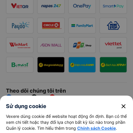
Theo dõi chúng tôi trên
Facebook
Tiktok
Youtube
close
Sử dụng cookie
Công ty TNHH Thương Mại Dịch Vụ Vexere
Vexere dùng cookie để website hoạt động ổn định. Bạn có thể
xem chi tiết hoặc thay đổi lựa chọn bất kỳ lúc nào trong phần
Địa chỉ đăng ký kinh doanh: 8C Chữ Đồng Tử, Phường Tân
Quản lý cookie. Tìm hiểu thêm trong
Chính sách Cookie
.
Sơn Nhất, TP. Hồ Chí Minh, Việt Nam