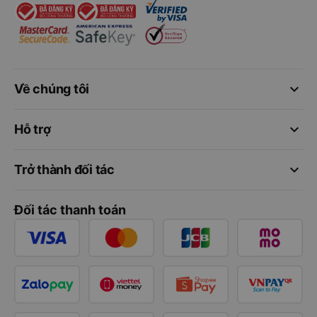
keyboard_arrow_down
Về chúng tôi
keyboard_arrow_down
Hỗ trợ
keyboard_arrow_down
Trở thành đối tác
Đối tác thanh toán