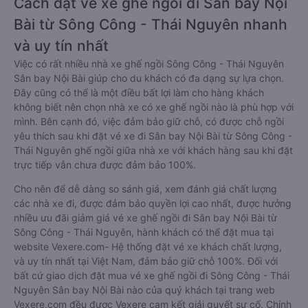
Cách đặt vé xe ghế ngồi đi Sân bay Nội
Bài từ Sông Công - Thái Nguyên nhanh
và uy tín nhất
Việc có rất nhiều nhà xe ghế ngồi Sông Công - Thái Nguyên
Sân bay Nội Bài giúp cho du khách có đa dạng sự lựa chọn.
Đây cũng có thể là một điều bất lợi làm cho hàng khách
không biết nên chọn nhà xe có xe ghế ngồi nào là phù hợp với
mình. Bên cạnh đó, việc đảm bảo giữ chỗ, có được chỗ ngồi
yêu thích sau khi đặt vé xe đi Sân bay Nội Bài từ Sông Công -
Thái Nguyên ghế ngồi giữa nhà xe với khách hàng sau khi đặt
trực tiếp vẫn chưa được đảm bảo 100%.
Cho nên để dễ dàng so sánh giá, xem đánh giá chất lượng
các nhà xe đi, được đảm bảo quyền lợi cao nhất, được hưởng
nhiều ưu đãi giảm giá vé xe ghế ngồi đi Sân bay Nội Bài từ
Sông Công - Thái Nguyên, hành khách có thể đặt mua tại
website Vexere.com- Hệ thống đặt vé xe khách chất lượng,
và uy tín nhất tại Việt Nam, đảm bảo giữ chỗ 100%. Đối với
bất cứ giao dịch đặt mua vé xe ghế ngồi đi Sông Công - Thái
Nguyên Sân bay Nội Bài nào của quý khách tại trang web
Vexere.com đều được Vexere cam kết giải quyết sự cố. Chính