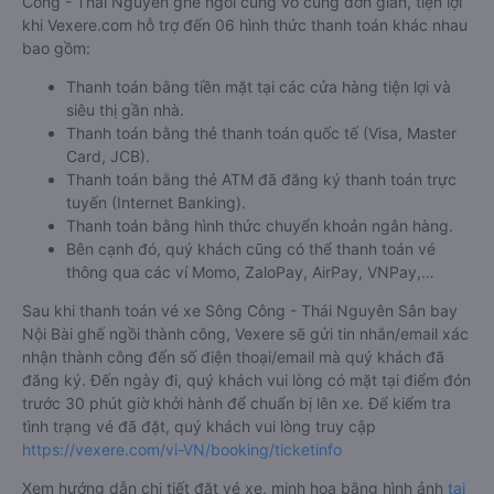
Công - Thái Nguyên ghế ngồi cũng vô cùng đơn giản, tiện lợi
khi Vexere.com hỗ trợ đến 06 hình thức thanh toán khác nhau
bao gồm:
Thanh toán bằng tiền mặt tại các cửa hàng tiện lợi và
siêu thị gần nhà.
Thanh toán bằng thẻ thanh toán quốc tế (Visa, Master
Card, JCB).
Thanh toán bằng thẻ ATM đã đăng ký thanh toán trực
tuyến (Internet Banking).
Thanh toán bằng hình thức chuyển khoản ngân hàng.
Bên cạnh đó, quý khách cũng có thể thanh toán vé
thông qua các ví Momo, ZaloPay, AirPay, VNPay,…
Sau khi thanh toán vé xe Sông Công - Thái Nguyên Sân bay
Nội Bài ghế ngồi thành công, Vexere sẽ gửi tin nhắn/email xác
nhận thành công đến số điện thoại/email mà quý khách đã
đăng ký. Đến ngày đi, quý khách vui lòng có mặt tại điểm đón
trước 30 phút giờ khởi hành để chuẩn bị lên xe. Để kiểm tra
tình trạng vé đã đặt, quý khách vui lòng truy cập
https://vexere.com/vi-VN/booking/ticketinfo
Xem hướng dẫn chi tiết đặt vé xe, minh họa bằng hình ảnh
tại