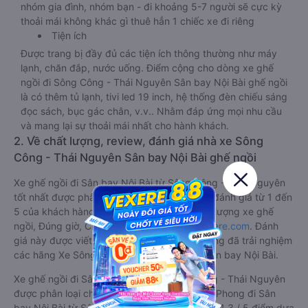
nhóm gia đình, nhóm bạn - đi khoảng 5-7 người sẽ cực kỳ
thoải mái không khác gì thuê hẳn 1 chiếc xe đi riêng
Tiện ích
Được trang bị đầy đủ các tiện ích thông thường như máy
lạnh, chăn đắp, nước uống. Điểm cộng cho dòng xe ghế
ngồi đi Sông Công - Thái Nguyên Sân bay Nội Bài ghế ngồi
là có thêm tủ lạnh, tivi led 19 inch, hệ thống đèn chiếu sáng
đọc sách, bục gác chân, v.v.. Nhằm đáp ứng mọi nhu cầu
và mang lại sự thoải mái nhất cho hành khách.
2. Về chất lượng, review, đánh giá nhà xe Sông
Công - Thái Nguyên Sân bay Nội Bài ghế ngồi
Xe ghế ngồi đi Sân bay Nội Bài từ Sông Công - Thái Nguyên
tốt nhất được phân loại chất lượng dựa trên đánh giá từ 1 đến
5 của khách hàng với các tiêu chí như: Chất lượng xe ghế
ngồi, Đúng giờ, Chất lượng phục vụ trên
Vexere.com
. Đánh
giá này được viết trực tiếp bởi các khách hàng đã trải nghiệm
các hãng Xe Sông Công - Thái Nguyên đi Sân bay Nội Bài.
Xe ghế ngồi đi Sân bay Nội Bài từ Sông Công - Thái Nguyên
được phân loại chất lượng tốt nhất là xe Bảo Phong đi Sân
bay Nội Bài từ Sông Công - Thái Nguyên đạt 4.3 / 5 điểm dựa