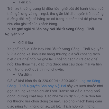
Tiện ích
Trên xe thường trang bị điều hòa, ghế bật để hành khách có
thể ngả lưng và nghỉ ngơi, thư giãn khi di chuyển trên quãng
đường dài. Một số hãng xe có trang bị thêm tivi để phục vụ
nhu cầu giải trí của khách hàng.
b. Xe ghế ngồi đi Sân bay Nội Bài từ Sông Công - Thái
Nguyên VIP
Giới thiệu
Xe ghế ngồi đi Sân bay Nội Bài từ Sông Công - Thái Nguyên
VIP là dòng xe limousine hạng thương gia với khoang tách
biệt giữa ghế ngồi và ghế lái. Khoảng cách giữa các ghế
ngồi khá thoải mái, đáp ứng được nhu cầu thoải mái và tiện
nghi trong suốt quá trình di chuyển.
Ưu điểm
Giá vé khá bình ổn từ 220.000đ - 300.000đ.
Loại xe Sông
Công - Thái Nguyên Sân bay Nội Bài
này với kích thước nhỏ
gọn, Khung xe theo chuẩn Ford Transit rất dễ đi trong phố
đông, đường chật hẹp. Các nhà xe có dịch vụ đưa đón tận
nơi thường lựa chọn dòng xe này. Tạo cho khách hàng cảm
giác riêng tư, không ồn ào, xô bồ. Thích hợp với những