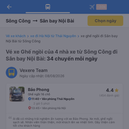
arrow_back
Tải app Vexere ngay!
Tải app Vexere
-30k
Mở app
Mở app
Nhận ưu đãi thành viên độc
-30k/ghế khi đặt vé máy bay qua
quyền
app
Sông Công
Sân bay Nội Bài
Chọn ngày
Vé xe khách
xe đi Hà Nội từ Thái Nguyên
xe ghế ngồi đi Sân bay
Nội Bài từ Sông Công
Vé xe Ghế ngồi của 4 nhà xe từ Sông Công đi
Sân bay Nội Bài
: 34 chuyến mỗi ngày
Vexere Team
Ngày cập nhật: 08/08/2026
Bảo Phong
4.4
Ghế ngồi 16 chỗ
(454 đánh giá)
11:40 • Văn phòng Thái Nguyên
2 giờ 5 phút
13:45 • Văn phòng Hà Nội
ôi đã có những trải nghiệm ấn tượng với xe Bảo Phong. Xe mới, ghế ngồi
sạch sẽ. Nhân viên thân thiện, mời khách lên xe nhiệt tình. Gây thiện cảm
tốt cho khách hàng