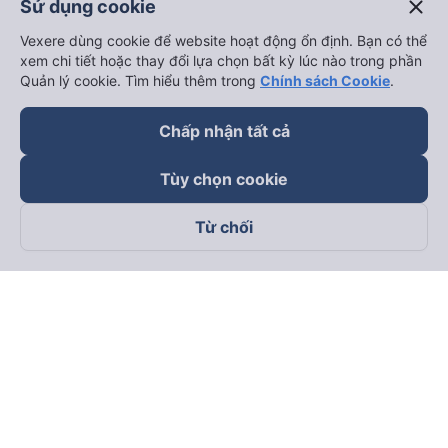
close
Sử dụng cookie
Vexere dùng cookie để website hoạt động ổn định. Bạn có thể
xem chi tiết hoặc thay đổi lựa chọn bất kỳ lúc nào trong phần
Quản lý cookie. Tìm hiểu thêm trong
Chính sách Cookie
.
Chấp nhận tất cả
Tùy chọn cookie
Từ chối
Theo dõi chúng tôi trên
Facebook
Tiktok
Youtube
Công ty TNHH Thương Mại Dịch Vụ Vexere
Địa chỉ đăng ký kinh doanh: 8C Chữ Đồng Tử, Phường Tân
Sơn Nhất, TP. Hồ Chí Minh, Việt Nam
Địa chỉ
:
Lầu 2, toà nhà H3 Circo Hoàng Diệu, 384 Hoàng Diệu,
Phường Khánh Hội, TP Hồ Chí Minh, Việt Nam