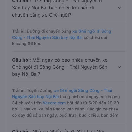
Câu hỏi:
Từ Sông Công - Thái Nguyên đi
Sân bay Nội Bài bao nhiêu km nếu di
chuyển bằng xe Ghế ngồi?
Trả lời:
Đường di chuyển bằng
xe Ghế ngồi đi Sông
Công - Thái Nguyên Sân bay Nội Bài
có chiều dài
khoảng 86 km.
Câu hỏi:
Mỗi ngày có bao nhiêu chuyến xe
Ghế ngồi đi Sông Công - Thái Nguyên Sân
bay Nội Bài?
Trả lời:
Tuyến đường
xe Ghế ngồi Sông Công - Thái
Nguyên Sân bay Nội Bài
trung bình mỗi ngày có khoảng
34 chuyến trên
Vexere.com
bắt đầu từ 5:20 đến 19:30
bởi 1 nhà xe: xe Bảo Phong vận hành. Các giờ xe chạy
có đầy đủ cả ban ngày, buổi trưa, buổi chiều, ban đêm
Câu hỏi:
Nhà xe Ghế ngồi đi Sân bay Nội