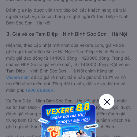
Đánh giá này được viết trực tiếp bởi các khách hàng đã trải
nghiệm dịch vụ của các hãng xe ghế ngồi đi Tam Điệp - Ninh
Bình Sóc Sơn - Hà Nội .
3. Giá vé xe Tam Điệp - Ninh Bình Sóc Sơn - Hà Nội
Hiện tại, theo cập nhật mới nhất của Vexere.com, giá vé xe
ghế ngồi tuyến Sóc Sơn - Hà Nội - Tam Điệp - Ninh Bình có
mức giá dao động từ 144000 đồng - 420000 đồng. Trong đó,
nhà xe HKA Go có giá vé rẻ nhất, chỉ 144000 đồng. Đặt vé xe
Tam Điệp - Ninh Bình Sóc Sơn - Hà Nội chính hãng tại
Vexere.com
để có giá rẻ nhất, đảm bảo giữ chỗ 100% và hỗ
trợ đổi trả vé miễn phí. Tổng đài tư vấn, đặt vé và đổi trả vé
miễn phí:
1900 888684
.
Xe Tam Điệp - Ninh Bình Sóc Sơn - Hà Nội ghế ngồi tốt nhất:
Xe từ Tam Điệp - Ninh Bình đi Sóc Sơn - Hà Nội ghế ngồi được
đánh giá chung có chất lượng Trung bình với điểm đánh giá
trung bình từ 4.6/5 dựa trên 834 phản hồi của hành khách Xe
ghế ngồi về Sóc Sơn - Hà Nội từ Tam Điệp - Ninh Bình.