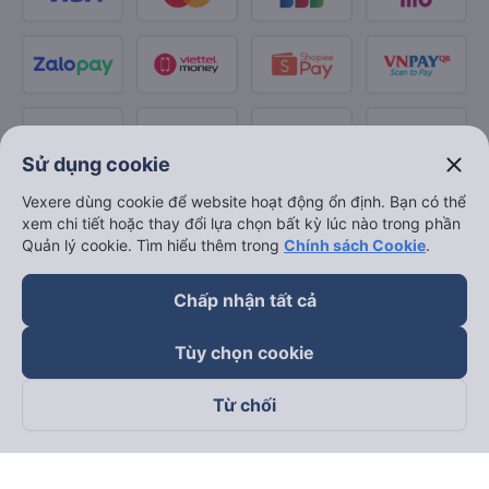
close
Sử dụng cookie
Vexere dùng cookie để website hoạt động ổn định. Bạn có thể
xem chi tiết hoặc thay đổi lựa chọn bất kỳ lúc nào trong phần
Quản lý cookie. Tìm hiểu thêm trong
Chính sách Cookie
.
Chấp nhận tất cả
Tùy chọn cookie
Từ chối
Theo dõi chúng tôi trên
Facebook
Tiktok
Youtube