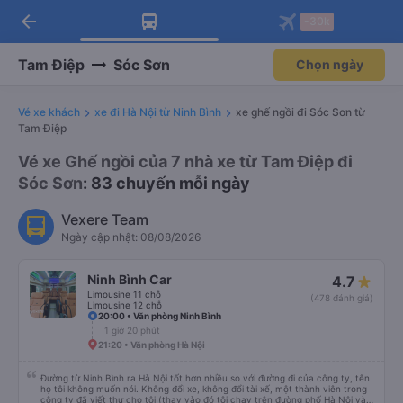
arrow_back
Tải app Vexere ngay!
Tải app Vexere
-30k
Mở app
Mở app
Nhận ưu đãi thành viên độc
-30k/ghế khi đặt vé máy bay qua
quyền
app
Tam Điệp
Sóc Sơn
Chọn ngày
Vé xe khách
xe đi Hà Nội từ Ninh Bình
xe ghế ngồi đi Sóc Sơn từ
Tam Điệp
Vé xe Ghế ngồi của 7 nhà xe từ Tam Điệp đi
Sóc Sơn
: 83 chuyến mỗi ngày
Vexere Team
Ngày cập nhật: 08/08/2026
Ninh Bình Car
4.7
Limousine 11 chỗ
(478 đánh giá)
Limousine 12 chỗ
20:00 • Văn phòng Ninh Bình
1 giờ 20 phút
21:20 • Văn phòng Hà Nội
Đường từ Ninh Bình ra Hà Nội tốt hơn nhiều so với đường đi của công ty, tên
họ tôi không muốn nói. Không đổi xe, không đổi tài xế, một thành viên trong
công ty đã viết thư cho tôi (thay vào đó tôi chạy trên đường phố Hà Nội và