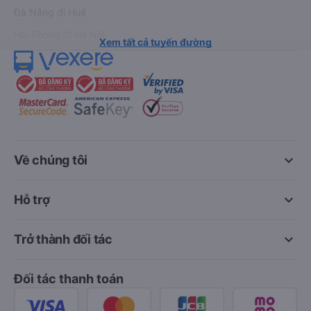
Đà Nẵng đi Huế
Hải Phòng đi Hà Nội
Xem tất cả tuyến đường
keyboard_arrow_down
Về chúng tôi
keyboard_arrow_down
Hỗ trợ
keyboard_arrow_down
Trở thành đối tác
Đối tác thanh toán