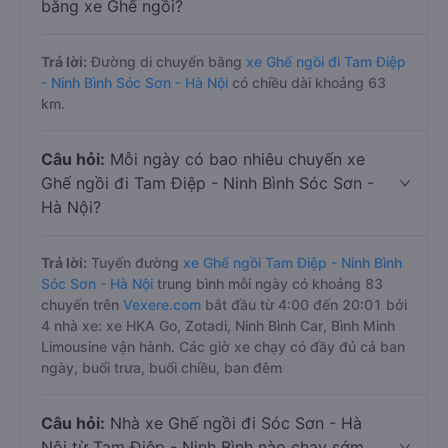
bằng xe Ghế ngồi?
Trả lời:
Đường di chuyển bằng
xe Ghế ngồi đi Tam Điệp
- Ninh Bình Sóc Sơn - Hà Nội
có chiều dài khoảng 63
km.
Câu hỏi:
Mỗi ngày có bao nhiêu chuyến xe
Ghế ngồi đi Tam Điệp - Ninh Bình Sóc Sơn -
Hà Nội?
Trả lời:
Tuyến đường
xe Ghế ngồi Tam Điệp - Ninh Bình
Sóc Sơn - Hà Nội
trung bình mỗi ngày có khoảng 83
chuyến trên
Vexere.com
bắt đầu từ 4:00 đến 20:01 bởi
4 nhà xe: xe HKA Go, Zotadi, Ninh Bình Car, Bình Minh
Limousine vận hành. Các giờ xe chạy có đầy đủ cả ban
ngày, buổi trưa, buổi chiều, ban đêm
Câu hỏi:
Nhà xe Ghế ngồi đi Sóc Sơn - Hà
Nội từ Tam Điệp - Ninh Bình nào chạy sớm