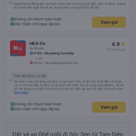
Người lái xe đúng giờ. Xe buýt thoải mái và chúng tôi đến sớm 15 phút. Người
lái xe hơi đột ngột khi lái xe nhưng nhìn chung thì nó rất tốt.
Không cần thanh toán trước
Xem giá
Xác nhận chỗ ngay lập tức
HKA Go
4.9
Xe 18 chỗ
(91 đánh giá)
17:00 • Văn phòng Tam Điệp
3 giờ
20:00 • Văn phòng Mai Chí Thọ
Thái độ phục vụ tốt
Tôi hoàn toàn hài lòng với dịch vụ xe buýt. Đây là lần thứ 4 tôi đặt vé trước
và có thể nói đây là dịch vụ xe buýt tốt nhất mà tôi từng trải nghiệm. Tài xế
rất tốt bụng và nhiệt tình suốt chuyến đi. Mặc dù anh ấy đón tôi muộn hơn
giờ hẹn một chút, nhưng anh ấy đã ngay lập tức xin lỗi vì tình trạng tắc
Xem thêm
đường giờ cao điểm ở Hà Nội nên tôi rất thông cảm với anh ấy. Anh ấy lái xe
an toàn và chúng tôi đã có một cuộc trò chuyện thoải mái về tình hình giao
thông ở Hà Nội và Ninh Bình. Cảm ơn xe buýt!
Không cần thanh toán trước
Xem giá
Xác nhận chỗ ngay lập tức
Đặt vé xe Ghế ngồi đi Sóc Sơn từ Tam Điệp