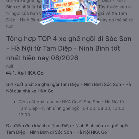
Giá vé xe ghế ngồi đi Sóc Sơn - Hà Nội từ Tam Điệp - Ninh
Bình rẻ nhất là 144000 của hãng xe HKA Go. Tùy thuộc vào vị
trí ngồi của bạn và chương trình khuyến mãi, giá vé Xe Tam
Điệp - Ninh Bình đi Sóc Sơn - Hà Nội ghế ngồi này có thể sẽ rẻ
hơn
Tổng hợp TOP 4 xe ghế ngồi đi Sóc Sơn
- Hà Nội từ Tam Điệp - Ninh Bình tốt
nhất hiện nay 08/2026
null
🚌 1. Xe HKA Go
Giờ xuất phát xe ghế ngồi Tam Điệp - Ninh Bình Sóc Sơn - Hà
Nội của nhà xe HKA Go
Giờ xuất phát của xe HKA Go đi Sóc Sơn - Hà Nội từ
Tam Điệp - Ninh Bình ghế ngồi: 04:00, 08:00, 13:00,
17:00
Địa điểm đón khách ở Tam Điệp - Ninh Bình của xe ghế ngồi
Tam Điệp - Ninh Bình đi Sóc Sơn - Hà Nội HKA Go