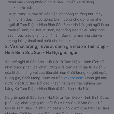
thoải mái không khác gì thuê hẳn 1 chiếc xe đi riêng
Tiện ích
Được trang bị đầy đủ các tiện ích thông thường như máy
lạnh, chăn đắp, nước uống. Điểm cộng cho dòng xe ghế
ngồi đi Tam Điệp - Ninh Bình Sóc Sơn - Hà Nội ghế ngồi là có
thêm tủ lạnh, tivi led 19 inch, hệ thống đèn chiếu sáng đọc
sách, bục gác chân, v.v.. Nhằm đáp ứng mọi nhu cầu và
mang lại sự thoải mái nhất cho hành khách.
2. Về chất lượng, review, đánh giá nhà xe Tam Điệp -
Ninh Bình Sóc Sơn - Hà Nội ghế ngồi
Xe ghế ngồi đi Sóc Sơn - Hà Nội từ Tam Điệp - Ninh Bình tốt
nhất được phân loại chất lượng dựa trên đánh giá từ 1 đến 5
của khách hàng với các tiêu chí như: Chất lượng xe ghế ngồi,
Đúng giờ, Chất lượng phục vụ trên
Vexere.com
. Đánh giá này
được viết trực tiếp bởi các khách hàng đã trải nghiệm các
hãng Xe Tam Điệp - Ninh Bình đi Sóc Sơn - Hà Nội.
Xe ghế ngồi đi Sóc Sơn - Hà Nội từ Tam Điệp - Ninh Bình được
phân loại chất lượng tốt nhất là xe HKA Go đi Sóc Sơn - Hà
Nội từ Tam Điệp - Ninh Bình đạt 4.9 / 5 điểm dựa trên các tiêu
chí như: Chất lượng xe, Đúng giờ, Chất lượng phục vụ.