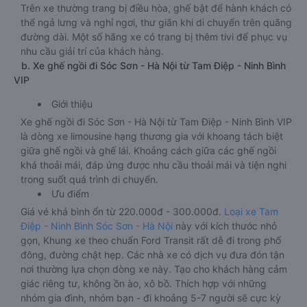
Trên xe thường trang bị điều hòa, ghế bật để hành khách có
thể ngả lưng và nghỉ ngơi, thư giãn khi di chuyển trên quãng
đường dài. Một số hãng xe có trang bị thêm tivi để phục vụ
nhu cầu giải trí của khách hàng.
b. Xe ghế ngồi đi Sóc Sơn - Hà Nội từ Tam Điệp - Ninh Bình
VIP
Giới thiệu
Xe ghế ngồi đi Sóc Sơn - Hà Nội từ Tam Điệp - Ninh Bình VIP
là dòng xe limousine hạng thương gia với khoang tách biệt
giữa ghế ngồi và ghế lái. Khoảng cách giữa các ghế ngồi
khá thoải mái, đáp ứng được nhu cầu thoải mái và tiện nghi
trong suốt quá trình di chuyển.
Ưu điểm
Giá vé khá bình ổn từ 220.000đ - 300.000đ.
Loại xe Tam
Điệp - Ninh Bình Sóc Sơn - Hà Nội
này với kích thước nhỏ
gọn, Khung xe theo chuẩn Ford Transit rất dễ đi trong phố
đông, đường chật hẹp. Các nhà xe có dịch vụ đưa đón tận
nơi thường lựa chọn dòng xe này. Tạo cho khách hàng cảm
giác riêng tư, không ồn ào, xô bồ. Thích hợp với những
nhóm gia đình, nhóm bạn - đi khoảng 5-7 người sẽ cực kỳ