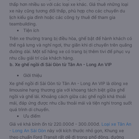
thấp hơn nhiều so với các loại xe khác. Giá thuê những loại
xe này cũng tương đối thấp, phù hợp cho các chuyến du
lịch kiểu gia đình hoặc các công ty thuê để tham gia
teambuilding.
Tiện ích
Trên xe thường trang bị điều hòa, ghế bật để hành khách có
thể ngả lưng và nghỉ ngơi, thư giãn khi di chuyển trên quãng
đường dài. Một số hãng xe có trang bị thêm tivi để phục vụ
nhu cầu giải trí của khách hàng.
b. Xe ghế ngồi đi Sài Gòn từ Tân An - Long An VIP
Giới thiệu
Xe ghế ngồi đi Sài Gòn từ Tân An - Long An VIP là dòng xe
limousine hạng thương gia với khoang tách biệt giữa ghế
ngồi và ghế lái. Khoảng cách giữa các ghế ngồi khá thoải
mái, đáp ứng được nhu cầu thoải mái và tiện nghi trong suốt
quá trình di chuyển.
Ưu điểm
Giá vé khá bình ổn từ 220.000đ - 300.000đ.
Loại xe Tân An
- Long An Sài Gòn
này với kích thước nhỏ gọn, Khung xe
theo chuẩn Ford Transit rất dễ đi trong phố đông, đường