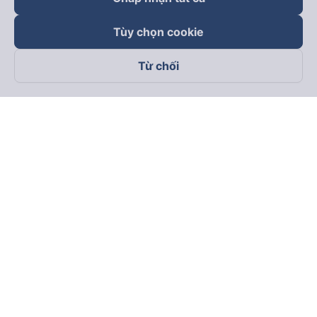
Tùy chọn cookie
Từ chối
Theo dõi chúng tôi trên
Facebook
Tiktok
Youtube
Công ty TNHH Thương Mại Dịch Vụ Vexere
Địa chỉ đăng ký kinh doanh: 8C Chữ Đồng Tử, Phường Tân
Sơn Nhất, TP. Hồ Chí Minh, Việt Nam
Địa chỉ
:
Lầu 2, toà nhà H3 Circo Hoàng Diệu, 384 Hoàng Diệu,
Phường Khánh Hội, TP Hồ Chí Minh, Việt Nam
Tầng 3, toà nhà 101 Láng Hạ, 101 Láng Hạ, Phường Láng, TP.
Hà Nội, Việt Nam
Giấy chứng nhận ĐKKD số 0315133726 do Sở KH và ĐT TP.
Hồ Chí Minh cấp lần đầu ngày 27/6/2018
Bản quyền © 2025 thuộc về Vexere.com