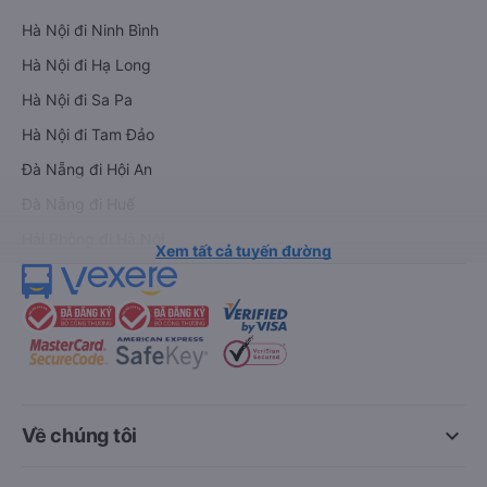
Hà Nội đi Ninh Bình
Hà Nội đi Hạ Long
Hà Nội đi Sa Pa
Hà Nội đi Tam Đảo
Đà Nẵng đi Hội An
Đà Nẵng đi Huế
Hải Phòng đi Hà Nội
Xem tất cả tuyến đường
keyboard_arrow_down
Về chúng tôi