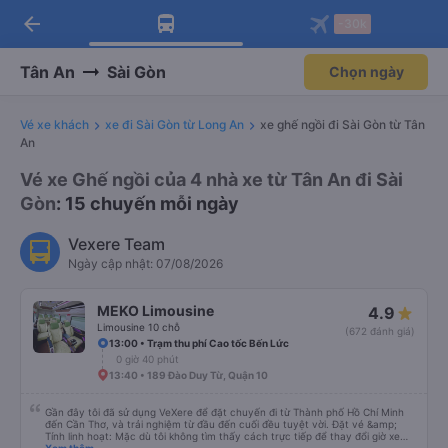
arrow_back
Tải app Vexere ngay!
Tải app Vexere
-30k
Mở app
Mở app
Nhận ưu đãi thành viên độc
-30k/ghế khi đặt vé máy bay qua
quyền
app
Tân An
Sài Gòn
Chọn ngày
Vé xe khách
xe đi Sài Gòn từ Long An
xe ghế ngồi đi Sài Gòn từ Tân
An
Vé xe Ghế ngồi của 4 nhà xe từ Tân An đi Sài
Gòn
: 15 chuyến mỗi ngày
Vexere Team
Ngày cập nhật: 07/08/2026
MEKO Limousine
4.9
Limousine 10 chỗ
(672 đánh giá)
13:00 • Trạm thu phí Cao tốc Bến Lức
0 giờ 40 phút
13:40 • 189 Đào Duy Từ, Quận 10
Gần đây tôi đã sử dụng VeXere để đặt chuyến đi từ Thành phố Hồ Chí Minh
đến Cần Thơ, và trải nghiệm từ đầu đến cuối đều tuyệt vời. Đặt vé &amp;
Tính linh hoạt: Mặc dù tôi không tìm thấy cách trực tiếp để thay đổi giờ xe