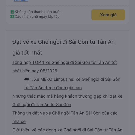
buýt ban đầu trong ứng dụng, nhưng quá trình hủy và đặt lại vé rất suôn sẻ.
Xem thêm
Tôi đã có thể nhanh chóng hủy vé ban đầu và đặt vé mới cho thời gian khác
mà không gặp bất kỳ rắc rối nào. Phương tiện di chuyển: MEKO Limousine
Tôi rất khuyên bạn nên chọn MEKO Limousine. Đây là lý do: • Đúng giờ: Xe
Không cần thanh toán trước
Xem giá
buýt khởi hành đúng giờ. • Thoải mái sang trọng: Nội thất cực kỳ cao cấp,
Xác nhận chỗ ngay lập tức
với ghế ngồi rộng rãi, êm ái có chức năng massage giúp chuyến đi rất thư
giãn. • Tiện nghi: Mọi thứ bạn cần đều có sẵn - điều hòa mạnh, Wi-Fi ổn định
và bộ sạc điện thoại ở mỗi chỗ ngồi. • Tốc độ: Chuyến đi êm ái và nhanh
chóng đến bất ngờ. Dịch vụ xuất sắc Nhân viên vô cùng thân thiện và hữu
ích trong suốt chuyến đi. Một điểm cộng lớn là dịch vụ đưa đón miễn phí khi
đến nơi; họ chuyển chúng tôi sang một xe buýt nhỏ hơn và đưa chúng tôi
đến tận cửa khách sạn. Tóm lại: Nếu bạn đi tuyến đường này, hãy sử dụng
Đặt vé xe Ghế ngồi đi Sài Gòn từ Tân An
VeXere và đặt xe limousine MEKO. Dịch vụ tuyệt vời và sự thoải mái thì
không gì sánh bằng!
giá tốt nhất
Tổng hợp TOP 1 xe Ghế ngồi đi Sài Gòn từ Tân An tốt
nhất hiện nay 08/2026
🚌 1. Xe MEKO Limousine: xe Ghế ngồi đi Sài Gòn
từ Tân An được đánh giá cao
Những thắc mắc mà hàng khách thường gặp khi đặt xe
Ghế ngồi đi Tân An từ Sài Gòn
Thông tin đặt vé xe Ghế ngồi Tân An Sài Gòn của các
nhà xe
Giới thiệu về các dòng xe Ghế ngồi đi Sài Gòn từ Tân An