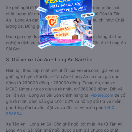
Xe ghế ngồi đi Sài Gòn từ Tân An - Long An được phân loại
chất lượng tốt nhất là xe MEKO Limousine đi Sài Gòn từ Tân
An - Long An đạt 4.9 / 5 điểm dựa trên các tiêu chí như: Chất
lượng xe, Đúng giờ, Chất lượng phục vụ.
Đánh giá này được viết trực tiếp bởi các khách hàng đã trải
nghiệm dịch vụ của các hãng xe ghế ngồi đi Tân An - Long An
Sài Gòn .
3. Giá vé xe Tân An - Long An Sài Gòn
Hiện tại, theo cập nhật mới nhất của Vexere.com, giá vé xe
ghế ngồi tuyến Sài Gòn - Tân An - Long An có mức giá dao
động từ 260000 đồng - 260000 đồng. Trong đó, nhà xe
MEKO Limousine có giá vé rẻ nhất, chỉ 260000 đồng. Đặt vé
xe Tân An - Long An Sài Gòn chính hãng tại
Vexere.com
để có
giá rẻ nhất, đảm bảo giữ chỗ 100% và hỗ trợ đổi trả vé miễn
phí. Tổng đài tư vấn, đặt vé và đổi trả vé miễn phí:
1900
888684
.
Xe Tân An - Long An Sài Gòn ghế ngồi tốt nhất: Xe từ Tân An -
Long An đi Sài Gòn ghế ngồi được đánh giá chung có chất