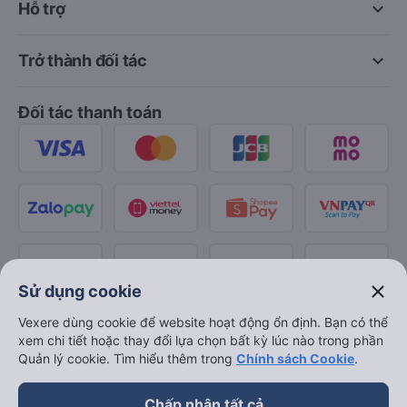
keyboard_arrow_down
Hỗ trợ
keyboard_arrow_down
Trở thành đối tác
Đối tác thanh toán
close
Sử dụng cookie
Vexere dùng cookie để website hoạt động ổn định. Bạn có thể
xem chi tiết hoặc thay đổi lựa chọn bất kỳ lúc nào trong phần
Quản lý cookie. Tìm hiểu thêm trong
Chính sách Cookie
.
Chấp nhận tất cả