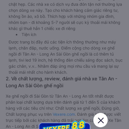
chật hẹp. Các nhà xe có dịch vụ đưa đón tận nơi thường lựa
chọn dòng xe này. Tạo cho khách hàng cảm giác riêng tư,
không ồn ào, xô bồ. Thích hợp với những nhóm gia đình,
nhóm bạn - đi khoảng 5-7 người sẽ cực kỳ thoải mái không
khác gì thuê hẳn 1 chiếc xe đi riêng
Tiện ích
Được trang bị đầy đủ các tiện ích thông thường như máy
lạnh, chăn đắp, nước uống. Điểm cộng cho dòng xe ghế
ngồi đi Tân An - Long An Sài Gòn ghế ngồi là có thêm tủ
lạnh, tivi led 19 inch, hệ thống đèn chiếu sáng đọc sách, bục
gác chân, v.v.. Nhằm đáp ứng mọi nhu cầu và mang lại sự
thoải mái nhất cho hành khách.
2. Về chất lượng, review, đánh giá nhà xe Tân An -
Long An Sài Gòn ghế ngồi
Xe ghế ngồi đi Sài Gòn từ Tân An - Long An tốt nhất được
phân loại chất lượng dựa trên đánh giá từ 1 đến 5 của khách
hàng với các tiêu chí như: Chất lượng xe ghế ngồi, Đúng giờ,
Chất lượng phục vụ trên
Vexere.com
. Đánh giá này được viết
trực tiếp bởi các khách hàng đã trải nghiệm các hãng Xe Tân
An - Long An đi Sài Gòn.