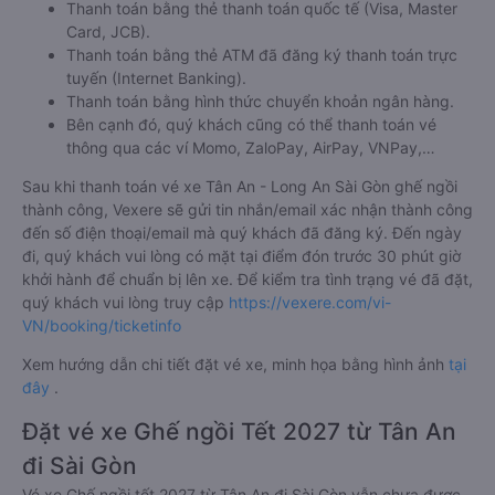
Thanh toán bằng thẻ thanh toán quốc tế (Visa, Master
Card, JCB).
Thanh toán bằng thẻ ATM đã đăng ký thanh toán trực
tuyến (Internet Banking).
Thanh toán bằng hình thức chuyển khoản ngân hàng.
Bên cạnh đó, quý khách cũng có thể thanh toán vé
thông qua các ví Momo, ZaloPay, AirPay, VNPay,…
Sau khi thanh toán vé xe Tân An - Long An Sài Gòn ghế ngồi
thành công, Vexere sẽ gửi tin nhắn/email xác nhận thành công
đến số điện thoại/email mà quý khách đã đăng ký. Đến ngày
đi, quý khách vui lòng có mặt tại điểm đón trước 30 phút giờ
khởi hành để chuẩn bị lên xe. Để kiểm tra tình trạng vé đã đặt,
quý khách vui lòng truy cập
https://vexere.com/vi-
VN/booking/ticketinfo
Xem hướng dẫn chi tiết đặt vé xe, minh họa bằng hình ảnh
tại
đây
.
Đặt vé xe Ghế ngồi Tết 2027 từ Tân An
đi Sài Gòn
Vé xe Ghế ngồi tết 2027 từ Tân An đi Sài Gòn vẫn chưa được