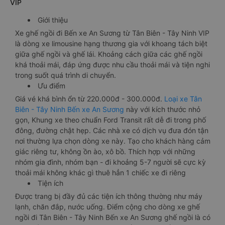
VIP
Giới thiệu
Xe ghế ngồi đi Bến xe An Sương từ Tân Biên - Tây Ninh VIP
là dòng xe limousine hạng thương gia với khoang tách biệt
giữa ghế ngồi và ghế lái. Khoảng cách giữa các ghế ngồi
khá thoải mái, đáp ứng được nhu cầu thoải mái và tiện nghi
trong suốt quá trình di chuyển.
Ưu điểm
Giá vé khá bình ổn từ 220.000đ - 300.000đ.
Loại xe Tân
Biên - Tây Ninh Bến xe An Sương
này với kích thước nhỏ
gọn, Khung xe theo chuẩn Ford Transit rất dễ đi trong phố
đông, đường chật hẹp. Các nhà xe có dịch vụ đưa đón tận
nơi thường lựa chọn dòng xe này. Tạo cho khách hàng cảm
giác riêng tư, không ồn ào, xô bồ. Thích hợp với những
nhóm gia đình, nhóm bạn - đi khoảng 5-7 người sẽ cực kỳ
thoải mái không khác gì thuê hẳn 1 chiếc xe đi riêng
Tiện ích
Được trang bị đầy đủ các tiện ích thông thường như máy
lạnh, chăn đắp, nước uống. Điểm cộng cho dòng xe ghế
ngồi đi Tân Biên - Tây Ninh Bến xe An Sương ghế ngồi là có