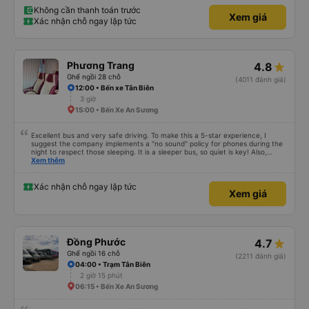
Không cần thanh toán trước
Xem giá
Xác nhận chỗ ngay lập tức
Phương Trang
4.8
Ghế ngồi 28 chỗ
(4011 đánh giá)
12:00 • Bến xe Tân Biên
3 giờ
15:00 • Bến Xe An Sương
Excellent bus and very safe driving. To make this a 5-star experience, I
suggest the company implements a "no sound" policy for phones during the
night to respect those sleeping. It is a sleeper bus, so quiet is key! Also,
please display the Wi-Fi password clearly inside the cabin for convenience. I
Xem thêm
would definitely ride with them again! -------------- ​ Xe chất lượng tốt và
tài xế lái xe rất an toàn. Để dịch vụ hoàn hảo hơn, tôi góp ý nhà xe nên có
quy định rõ ràng về việc giữ im lặng (tắt âm thanh điện thoại) vào ban đêm
Xác nhận chỗ ngay lập tức
Xem giá
để tránh làm phiền hành khách khác ngủ. Ngoài ra, nhà xe nên dán sẵn mật
khẩu Wi-Fi trong xe để hành khách dễ dàng sử dụng. Tôi vẫn sẽ tiếp tục ủng
hộ nhà xe trong tương lai!
Đồng Phước
4.7
Ghế ngồi 16 chỗ
(2211 đánh giá)
04:00 • Trạm Tân Biên
2 giờ 15 phút
06:15 • Bến Xe An Sương