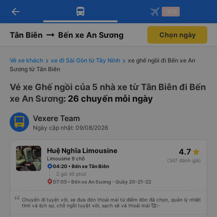
arrow_back
Tải app Vexere ngay!
Tải app Vexere
-30k
Mở app
Mở app
Nhận ưu đãi thành viên độc
-30k/ghế khi đặt vé máy bay qua
quyền
app
Tân Biên
Bến xe An Sương
Chọn ngày
Vé xe khách
xe đi Sài Gòn từ Tây Ninh
xe ghế ngồi đi Bến xe An
Sương từ Tân Biên
Vé xe Ghế ngồi của 5 nhà xe từ Tân Biên đi Bến
xe An Sương
: 26 chuyến mỗi ngày
Vexere Team
Ngày cập nhật: 09/08/2026
Huệ Nghĩa Limousine
4.7
Limousine 9 chỗ
(347 đánh giá)
04:20 • Bến xe Tân Biên
2 giờ 45 phút
07:05 • Bến xe An Sương - Quầy 20-21-22
Chuyến đi tuyệt vời, xe đưa đón thoải mái từ điểm đón đã chọn, quản lý nhiệt
tình và lịch sự, chỗ ngồi tuyệt vời, sạch sẽ và thoải mái 🥰✨