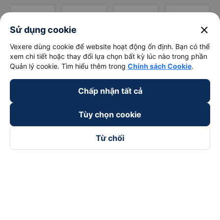
close
Sử dụng cookie
Vexere dùng cookie để website hoạt động ổn định. Bạn có thể
xem chi tiết hoặc thay đổi lựa chọn bất kỳ lúc nào trong phần
Quản lý cookie. Tìm hiểu thêm trong
Chính sách Cookie
.
Chấp nhận tất cả
Tùy chọn cookie
Từ chối
Theo dõi chúng tôi trên
Facebook
Tiktok
Youtube
Công ty TNHH Thương Mại Dịch Vụ Vexere
Địa chỉ đăng ký kinh doanh: 8C Chữ Đồng Tử, Phường Tân