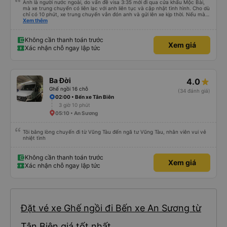
Anh là người nước ngoài, do vấn đề visa 3:35 mới đi qua cửa khẩu Mộc Bài,
mà xe trung chuyển có liên lạc với anh liên tục và cập nhật tình hình. Cho dù
chỉ có 10 phút, xe trung chuyển vẫn đón anh và gửi lên xe kịp thời. Nếu mà
được, anh thật muốn tip cho bác tài. Xe này là xe Limousine nhưng mà vé xe
Xem thêm
bằng xe khách cũng 100k. Rất hài lòng, điểm duy nhất phải cải thiện là wifi
trên xe ko kết nối được.
Không cần thanh toán trước
Xem giá
Xác nhận chỗ ngay lập tức
Ba Đời
4.0
Ghế ngồi 16 chỗ
(34 đánh giá)
02:00 • Bến xe Tân Biên
3 giờ 10 phút
05:10 • An Sương
Tôi bằng lòng chuyến đi từ Vũng Tàu đến ngã tư Vũng Tàu, nhân viên vui vẻ
nhiệt tình
Không cần thanh toán trước
Xem giá
Xác nhận chỗ ngay lập tức
Đặt vé xe Ghế ngồi đi Bến xe An Sương từ
Tân Biên giá tốt nhất