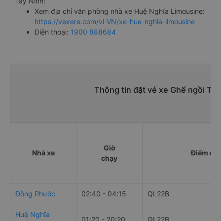
Tây Ninh:
Xem địa chỉ văn phòng nhà xe Huệ Nghĩa Limousine:
https://vexere.com/vi-VN/xe-hue-nghia-limousine
Điện thoại:
1900 888684
Thông tin đặt vé xe Ghế ngồi Tâ
Giờ
Nhà xe
Điểm đi
chạy
Đồng Phước
02:40 - 04:15
QL22B
Huệ Nghĩa
01:20 - 20:20
QL22B