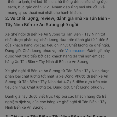
thêm tủ lạnh, tivi led 19 inch, hệ thống đèn chiếu sáng đọc
sách, bục gác chân, v.v.. Nhằm đáp ứng mọi nhu cầu và
mang lại sự thoải mái nhất cho hành khách.
2. Về chất lượng, review, đánh giá nhà xe Tân Biên -
Tây Ninh Bến xe An Sương ghế ngồi
Xe ghế ngồi đi Bến xe An Sương từ Tân Biên - Tây Ninh tốt
nhất được phân loại chất lượng dựa trên đánh giá từ 1 đến 5
của khách hàng với các tiêu chí như: Chất lượng xe ghế ngồi,
Đúng giờ, Chất lượng phục vụ trên
Vexere.com
. Đánh giá này
được viết trực tiếp bởi các khách hàng đã trải nghiệm các
hãng Xe Tân Biên - Tây Ninh đi Bến xe An Sương.
Xe ghế ngồi đi Bến xe An Sương từ Tân Biên - Tây Ninh được
phân loại chất lượng tốt nhất là xe Đồng Phước đi Bến xe An
Sương từ Tân Biên - Tây Ninh đạt 4.7 / 5 điểm dựa trên các
tiêu chí như: Chất lượng xe, Đúng giờ, Chất lượng phục vụ.
Đánh giá này được viết trực tiếp bởi các khách hàng đã trải
nghiệm dịch vụ của các hãng xe ghế ngồi đi Tân Biên - Tây
Ninh Bến xe An Sương .
3. Giá vé xe Tân Biên - Tây Ninh Bến xe An Sương