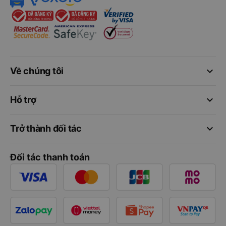
keyboard_arrow_down
Về chúng tôi
keyboard_arrow_down
Hỗ trợ
keyboard_arrow_down
Trở thành đối tác
Đối tác thanh toán