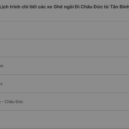
Lịch trình chi tiết các xe Ghế ngồi Đi Châu Đức từ Tân Bìn
nh
ức
h - Châu Đức