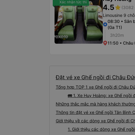
Xác nhận tức thì
4.5
star
(3082 
Limousine 9 chỗ
08:30 • Sân b
(Ga T1)
3h20m
11:50 • Châu
Đặt vé xe Ghế ngồi đi Châu Đức
Tổng hợp TOP 1 xe Ghế ngồi đi Châu Đức
🚌 1. Xe Huy Hoàng: xe Ghế ngồi 
Những thắc mắc mà hàng khách thường 
Thông tin đặt vé xe Ghế ngồi Tân Bình
Giới thiệu về các dòng xe Ghế ngồi đi C
1. Giới thiệu các dòng xe Ghế ngồ