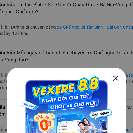
âu hỏi:
Từ Tân Bình - Sài Gòn đi Châu Đức - Bà Rịa-Vũng T
ằng xe Ghế ngồi?
ả lời:
Đường di chuyển bằng
xe Ghế ngồi đi Tân Bình - Sài Gòn Châ
hoảng 107 km.
âu hỏi:
Mỗi ngày có bao nhiêu chuyến xe Ghế ngồi đi Tân B
ịa-Vũng Tàu?
ả lời:
Tuyến đường
xe Ghế ngồi Tân Bình - Sài Gòn Châu Đức - Bà R
hoảng 58 chuyến trên
Vexere.com
bắt đầu từ 6:00 đến 22:05 bởi 1
e chạy có đầy đủ cả ban ngày, buổi trưa, buổi chiều, ban đêm
âu hỏi:
Nhà xe Ghế ngồi đi Châu Đức - Bà Rịa-Vũng Tàu từ 
ớm nhất?
ả lời:
Chuyến
Ghế ngồi Tân Bình - Sài Gòn Châu Đức - Bà Rịa-Vũng 