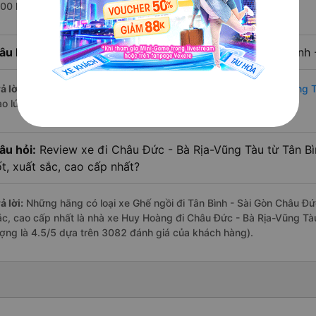
:00 là của nhà xe Huy Hoàng.
âu hỏi:
Nhà xe đi Châu Đức - Bà Rịa-Vũng Tàu từ Tân Bình -
ả lời:
Chuyến
Ghế ngồi Tân Bình - Sài Gòn Châu Đức - Bà Rịa-Vũng 
ào lúc 22:05 là của nhà xe Huy Hoàng.
âu hỏi:
Review xe đi Châu Đức - Bà Rịa-Vũng Tàu từ Tân Bì
ốt, xuất sắc, cao cấp nhất?
ả lời:
Những hãng có loại xe Ghế ngồi đi Tân Bình - Sài Gòn Châu Đức
ắc, cao cấp nhất là nhà xe Huy Hoàng đi Châu Đức - Bà Rịa-Vũng Tàu
ượng là 4.5/5 dựa trên 3082 đánh giá của khách hàng).