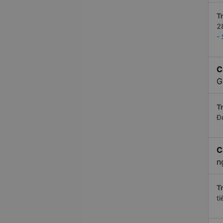
Tr
2
-
C
G
Tr
Đ
C
n
Tr
t