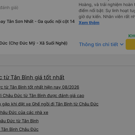
Hoàng, và trải nghiệm hoàn
đánh giá)
điểm nổi bật: Sự linh hoạt t
giờ dự kiến. Nhân viên rất nh
ay Tân Sơn Nhất - Ga quốc nội cột 14
chuyến xe sớm hơn vì còn ch
Xem thêm
cho tôi rất nhiều thời gian! A
nghiệp và cẩn thận. Tôi cảm 
KH
vì lái xe êm ái và ổn định. 
 Đức (Chợ Đức Mỹ - Xã Suối Nghệ)
keyboard_arrow_down
Thông tin chi tiết
limousine sạch sẽ và ghế ng
cho một chuyến đi thư giãn.
giữ cho cabin mát mẻ và tro
tưởng: Chúng tôi có một đi
lúc tại quán Bò Sữa Long T
 từ Tân Bình giá tốt nhất
QL51. Đó là một địa điểm tuy
Đưa đón thuận tiện: Dịch vụ
 từ Tân Bình tốt nhất hiện nay 08/2026
đã đưa tôi thẳng đến The So
thúc chuyến đi của tôi dễ dà
đi Châu Đức từ Tân Bình được đánh giá cao
độ phục vụ: Toàn bộ đội ngũ
gặp khi đặt xe Ghế ngồi đi Tân Bình từ Châu Đức
phục vụ tuyệt vời. Thân thiệ
 Châu Đức của các nhà xe
Rất nên chọn Huy Hoàng cho 
Vũng Tàu! Tôi chắc chắn sẽ
hâu Đức từ Tân Bình
i Tân Bình Châu Đức