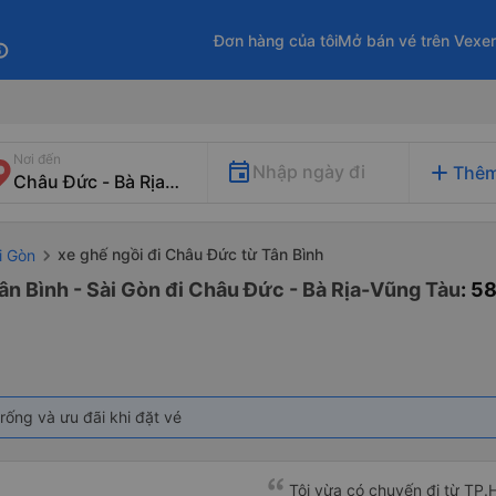
Đơn hàng của tôi
Mở bán vé trên Vexe
fo
Nơi đến
add
Nhập ngày đi
Thêm
xe ghế ngồi đi Châu Đức từ Tân Bình
i Gòn
ân Bình - Sài Gòn đi Châu Đức - Bà Rịa-Vũng Tàu
: 5
rống và ưu đãi khi đặt vé
Tôi vừa có chuyến đi từ TP