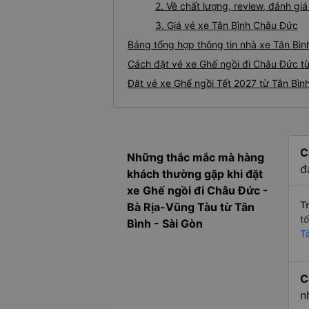
2. Về chất lượng, review, đánh g
3. Giá vé xe Tân Bình Châu Đức
Bảng tổng hợp thông tin nhà xe Tân Bìn
Cách đặt vé xe Ghế ngồi đi Châu Đức từ
Đặt vé xe Ghế ngồi Tết 2027 từ Tân Bìn
C
Những thắc mắc mà hàng
đ
khách thường gặp khi đặt
xe Ghế ngồi đi Châu Đức -
Tr
Bà Rịa-Vũng Tàu từ Tân
t
Bình - Sài Gòn
T
C
n