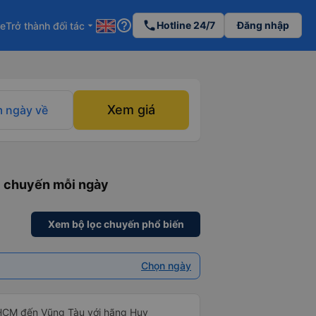
help_outline
phone
Hotline 24/7
Đăng nhập
re
Trở thành đối tác
arrow_drop_down
Xem giá
 ngày về
8 chuyến mỗi ngày
Xem bộ lọc chuyến phổ biến
Chọn ngày
.HCM đến Vũng Tàu với hãng Huy