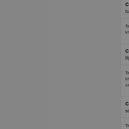
C
b
Tr
k
C
R
Tr
k
x
C
s
Tr