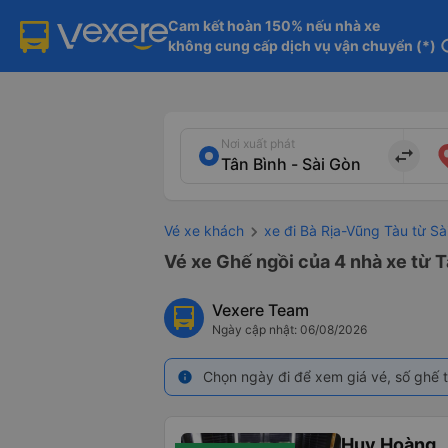
Cam kết hoàn 150% nếu nhà xe

không cung cấp dịch vụ vận chuyển (*)
in
Nơi xuất phát
import_export
Vé xe khách
xe đi Bà Rịa-Vũng Tàu từ Sà
Vé xe Ghế ngồi của 4 nhà xe từ T
Vexere Team
Ngày cập nhật: 06/08/2026
Chọn ngày đi để xem giá vé, số ghế t
info
Huy Hoàng