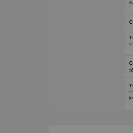
6
C
Tr
v
C
t
Tr
s
l