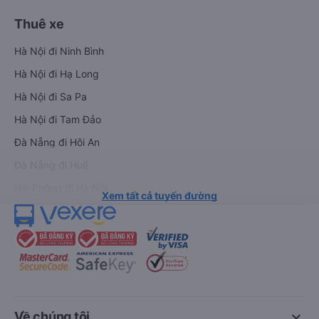
Thuê xe
Hà Nội đi Ninh Bình
Hà Nội đi Hạ Long
Hà Nội đi Sa Pa
Hà Nội đi Tam Đảo
Đà Nẵng đi Hội An
Đà Nẵng đi Huế
Hải Phòng đi Hà Nội
Xem tất cả tuyến đường
keyboard_arrow_down
Về chúng tôi