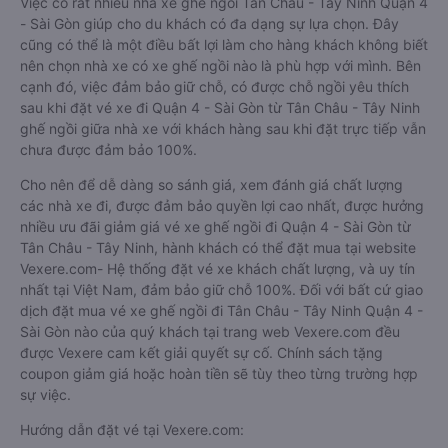
Việc có rất nhiều nhà xe ghế ngồi Tân Châu - Tây Ninh Quận 4
- Sài Gòn giúp cho du khách có đa dạng sự lựa chọn. Đây
cũng có thể là một điều bất lợi làm cho hàng khách không biết
nên chọn nhà xe có xe ghế ngồi nào là phù hợp với mình. Bên
cạnh đó, việc đảm bảo giữ chỗ, có được chỗ ngồi yêu thích
sau khi đặt vé xe đi Quận 4 - Sài Gòn từ Tân Châu - Tây Ninh
ghế ngồi giữa nhà xe với khách hàng sau khi đặt trực tiếp vẫn
chưa được đảm bảo 100%.
Cho nên để dễ dàng so sánh giá, xem đánh giá chất lượng
các nhà xe đi, được đảm bảo quyền lợi cao nhất, được hưởng
nhiều ưu đãi giảm giá vé xe ghế ngồi đi Quận 4 - Sài Gòn từ
Tân Châu - Tây Ninh, hành khách có thể đặt mua tại website
Vexere.com- Hệ thống đặt vé xe khách chất lượng, và uy tín
nhất tại Việt Nam, đảm bảo giữ chỗ 100%. Đối với bất cứ giao
dịch đặt mua vé xe ghế ngồi đi Tân Châu - Tây Ninh Quận 4 -
Sài Gòn nào của quý khách tại trang web Vexere.com đều
được Vexere cam kết giải quyết sự cố. Chính sách tặng
coupon giảm giá hoặc hoàn tiền sẽ tùy theo từng trường hợp
sự việc.
Hướng dẫn đặt vé tại Vexere.com: