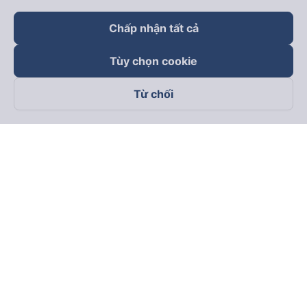
Chấp nhận tất cả
Tùy chọn cookie
Từ chối
Theo dõi chúng tôi trên
Facebook
Tiktok
Youtube
Công ty TNHH Thương Mại Dịch Vụ Vexere
Địa chỉ đăng ký kinh doanh: 8C Chữ Đồng Tử, Phường Tân
Sơn Nhất, TP. Hồ Chí Minh, Việt Nam
Địa chỉ
:
Lầu 2, toà nhà H3 Circo Hoàng Diệu, 384 Hoàng Diệu,
Phường Khánh Hội, TP Hồ Chí Minh, Việt Nam
Tầng 3, toà nhà 101 Láng Hạ, 101 Láng Hạ, Phường Láng, TP.
Hà Nội, Việt Nam
Giấy chứng nhận ĐKKD số 0315133726 do Sở KH và ĐT TP.
Hồ Chí Minh cấp lần đầu ngày 27/6/2018