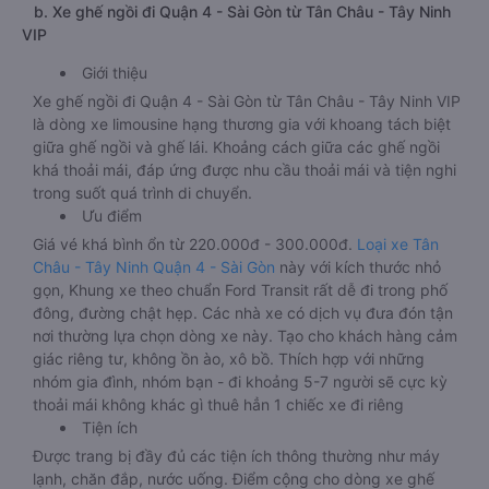
b. Xe ghế ngồi đi Quận 4 - Sài Gòn từ Tân Châu - Tây Ninh
VIP
Giới thiệu
Xe ghế ngồi đi Quận 4 - Sài Gòn từ Tân Châu - Tây Ninh VIP
là dòng xe limousine hạng thương gia với khoang tách biệt
giữa ghế ngồi và ghế lái. Khoảng cách giữa các ghế ngồi
khá thoải mái, đáp ứng được nhu cầu thoải mái và tiện nghi
trong suốt quá trình di chuyển.
Ưu điểm
Giá vé khá bình ổn từ 220.000đ - 300.000đ.
Loại xe Tân
Châu - Tây Ninh Quận 4 - Sài Gòn
này với kích thước nhỏ
gọn, Khung xe theo chuẩn Ford Transit rất dễ đi trong phố
đông, đường chật hẹp. Các nhà xe có dịch vụ đưa đón tận
nơi thường lựa chọn dòng xe này. Tạo cho khách hàng cảm
giác riêng tư, không ồn ào, xô bồ. Thích hợp với những
nhóm gia đình, nhóm bạn - đi khoảng 5-7 người sẽ cực kỳ
thoải mái không khác gì thuê hẳn 1 chiếc xe đi riêng
Tiện ích
Được trang bị đầy đủ các tiện ích thông thường như máy
lạnh, chăn đắp, nước uống. Điểm cộng cho dòng xe ghế