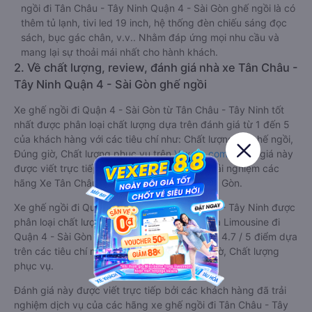
ngồi đi Tân Châu - Tây Ninh Quận 4 - Sài Gòn ghế ngồi là có
thêm tủ lạnh, tivi led 19 inch, hệ thống đèn chiếu sáng đọc
sách, bục gác chân, v.v.. Nhằm đáp ứng mọi nhu cầu và
mang lại sự thoải mái nhất cho hành khách.
2. Về chất lượng, review, đánh giá nhà xe Tân Châu -
Tây Ninh Quận 4 - Sài Gòn ghế ngồi
Xe ghế ngồi đi Quận 4 - Sài Gòn từ Tân Châu - Tây Ninh tốt
nhất được phân loại chất lượng dựa trên đánh giá từ 1 đến 5
của khách hàng với các tiêu chí như: Chất lượng xe ghế ngồi,
Đúng giờ, Chất lượng phục vụ trên
Vexere.com
. Đánh giá này
được viết trực tiếp bởi các khách hàng đã trải nghiệm các
hãng Xe Tân Châu - Tây Ninh đi Quận 4 - Sài Gòn.
Xe ghế ngồi đi Quận 4 - Sài Gòn từ Tân Châu - Tây Ninh được
phân loại chất lượng tốt nhất là xe Huệ Nghĩa Limousine đi
Quận 4 - Sài Gòn từ Tân Châu - Tây Ninh đạt 4.7 / 5 điểm dựa
trên các tiêu chí như: Chất lượng xe, Đúng giờ, Chất lượng
phục vụ.
Đánh giá này được viết trực tiếp bởi các khách hàng đã trải
nghiệm dịch vụ của các hãng xe ghế ngồi đi Tân Châu - Tây