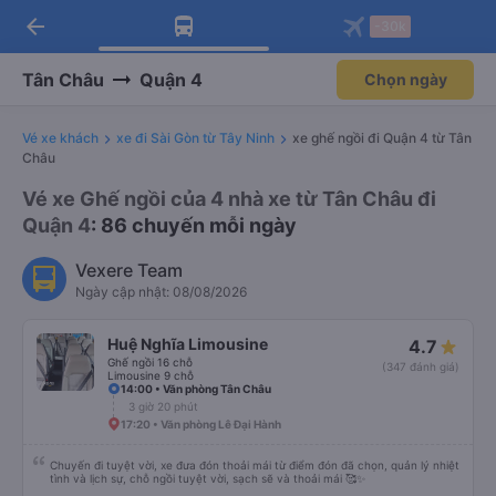
arrow_back
Tải app Vexere ngay!
Tải app Vexere
-30k
Mở app
Mở app
Nhận ưu đãi thành viên độc
-30k/ghế khi đặt vé máy bay qua
quyền
app
Tân Châu
Quận 4
Chọn ngày
Vé xe khách
xe đi Sài Gòn từ Tây Ninh
xe ghế ngồi đi Quận 4 từ Tân
Châu
Vé xe Ghế ngồi của 4 nhà xe từ Tân Châu đi
Quận 4
: 86 chuyến mỗi ngày
Vexere Team
Ngày cập nhật: 08/08/2026
Huệ Nghĩa Limousine
4.7
Ghế ngồi 16 chỗ
(347 đánh giá)
Limousine 9 chỗ
14:00 • Văn phòng Tân Châu
3 giờ 20 phút
17:20 • Văn phòng Lê Đại Hành
Chuyến đi tuyệt vời, xe đưa đón thoải mái từ điểm đón đã chọn, quản lý nhiệt
tình và lịch sự, chỗ ngồi tuyệt vời, sạch sẽ và thoải mái 🥰✨