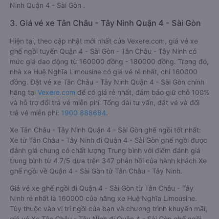
Ninh Quận 4 - Sài Gòn .
3. Giá vé xe Tân Châu - Tây Ninh Quận 4 - Sài Gòn
Hiện tại, theo cập nhật mới nhất của Vexere.com, giá vé xe
ghế ngồi tuyến Quận 4 - Sài Gòn - Tân Châu - Tây Ninh có
mức giá dao động từ 160000 đồng - 180000 đồng. Trong đó,
nhà xe Huệ Nghĩa Limousine có giá vé rẻ nhất, chỉ 160000
đồng. Đặt vé xe Tân Châu - Tây Ninh Quận 4 - Sài Gòn chính
hãng tại
Vexere.com
để có giá rẻ nhất, đảm bảo giữ chỗ 100%
và hỗ trợ đổi trả vé miễn phí. Tổng đài tư vấn, đặt vé và đổi
trả vé miễn phí:
1900 888684
.
Xe Tân Châu - Tây Ninh Quận 4 - Sài Gòn ghế ngồi tốt nhất:
Xe từ Tân Châu - Tây Ninh đi Quận 4 - Sài Gòn ghế ngồi được
đánh giá chung có chất lượng Trung bình với điểm đánh giá
trung bình từ 4.7/5 dựa trên 347 phản hồi của hành khách Xe
ghế ngồi về Quận 4 - Sài Gòn từ Tân Châu - Tây Ninh.
Giá vé xe ghế ngồi đi Quận 4 - Sài Gòn từ Tân Châu - Tây
Ninh rẻ nhất là 160000 của hãng xe Huệ Nghĩa Limousine.
Tùy thuộc vào vị trí ngồi của bạn và chương trình khuyến mãi,
giá vé Xe Tân Châu - Tây Ninh đi Quận 4 - Sài Gòn ghế ngồi