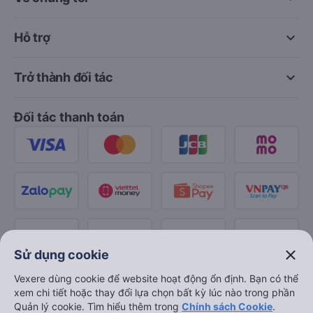
keyboard_arrow_down
Hỗ trợ
keyboard_arrow_down
Trở thành đối tác
Đối tác thanh toán
close
Sử dụng cookie
Vexere dùng cookie để website hoạt động ổn định. Bạn có thể
xem chi tiết hoặc thay đổi lựa chọn bất kỳ lúc nào trong phần
Quản lý cookie. Tìm hiểu thêm trong
Chính sách Cookie
.