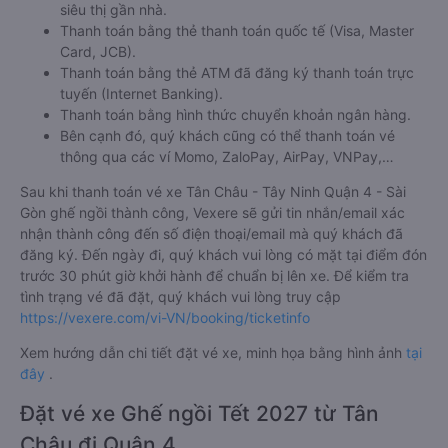
siêu thị gần nhà.
Thanh toán bằng thẻ thanh toán quốc tế (Visa, Master
Card, JCB).
Thanh toán bằng thẻ ATM đã đăng ký thanh toán trực
tuyến (Internet Banking).
Thanh toán bằng hình thức chuyển khoản ngân hàng.
Bên cạnh đó, quý khách cũng có thể thanh toán vé
thông qua các ví Momo, ZaloPay, AirPay, VNPay,…
Sau khi thanh toán vé xe Tân Châu - Tây Ninh Quận 4 - Sài
Gòn ghế ngồi thành công, Vexere sẽ gửi tin nhắn/email xác
nhận thành công đến số điện thoại/email mà quý khách đã
đăng ký. Đến ngày đi, quý khách vui lòng có mặt tại điểm đón
trước 30 phút giờ khởi hành để chuẩn bị lên xe. Để kiểm tra
tình trạng vé đã đặt, quý khách vui lòng truy cập
https://vexere.com/vi-VN/booking/ticketinfo
Xem hướng dẫn chi tiết đặt vé xe, minh họa bằng hình ảnh
tại
đây
.
Đặt vé xe Ghế ngồi Tết 2027 từ Tân
Châu đi Quận 4