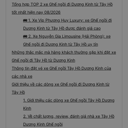
Tổng hợp TOP 2 xe Ghế ngồi đi Dương Kinh từ Tây Hồ
tốt nhất hiện nay 08/2026
🚌 1. Xe Vip Phương Huy Luxury: xe Ghế ngồi đi
Dương Kinh từ Tây Hồ được đánh giá cao
🚌 2. Xe Nguyễn Gia Limousine (Hải Phòng): xe
Ghế ngồi đi Dương Kinh từ Tây Hồ uy tín
Những thắc mắc mà hàng khách thường gặp khi đặt xe
Ghế ngồi đi Tây Hồ từ Dương Kinh
Thông tin đặt vé xe Ghế ngồi Tây Hồ Dương Kinh của
các nhà xe
Giới thiệu về các dòng xe Ghế ngồi đi Dương Kinh từ
Tây Hồ
1. Giới thiệu các dòng xe Ghế ngồi Tây Hồ Dương
Kinh
2. Về chất lượng, review, đánh giá nhà xe Tây Hồ
Dương Kinh Ghế ngồi