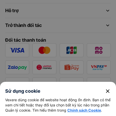
keyboard_arrow_down
Hỗ trợ
keyboard_arrow_down
Trở thành đối tác
Đối tác thanh toán
close
Sử dụng cookie
Vexere dùng cookie để website hoạt động ổn định. Bạn có thể
xem chi tiết hoặc thay đổi lựa chọn bất kỳ lúc nào trong phần
Quản lý cookie. Tìm hiểu thêm trong
Chính sách Cookie
.