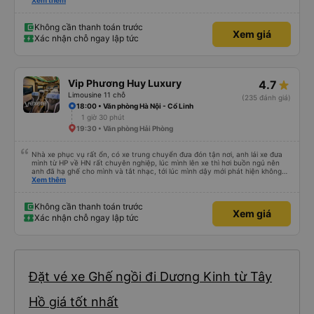
xe trung chuyển ( vf6) sạch sẽ, thoải mái bạn lái xe rất nice. 1 trải nghiệm
Xem thêm
tuyệt vời! Cảm ơn nhiều
Không cần thanh toán trước
Xem giá
Xác nhận chỗ ngay lập tức
Vip Phương Huy Luxury
4.7
Limousine 11 chỗ
(235 đánh giá)
18:00 • Văn phòng Hà Nội - Cổ Linh
1 giờ 30 phút
19:30 • Văn phòng Hải Phòng
Nhà xe phục vụ rất ổn, có xe trung chuyển đưa đón tận nơi, anh lái xe đưa
mình từ HP về HN rất chuyên nghiệp, lúc mình lên xe thì hơi buồn ngủ nên
anh đã hạ ghế cho mình và tắt nhạc, tới lúc mình dậy mới phát hiện không
thấy điện thoại thì anh đã ngay lập tức gọi xe trung chuyển để tìm điện thoại
Xem thêm
hộ mình và mình nhận được điện thoại ngay trong ngày hôm đó. Cảm ơn anh
và nhà xe rất nhiều. 1000 sao ạ.
Không cần thanh toán trước
Xem giá
Xác nhận chỗ ngay lập tức
Đặt vé xe Ghế ngồi đi Dương Kinh từ Tây
Hồ giá tốt nhất