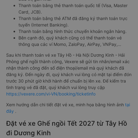
Thanh toán bằng thẻ thanh toán quốc tế (Visa, Master
Card, JCB).
Thanh toán bằng thẻ ATM đã đăng ký thanh toán trực
tuyến (Internet Banking).
Thanh toán bằng hình thức chuyển khoản ngân hàng.
Bên cạnh đó, quý khách cũng có thể thanh toán vé
thông qua các ví Momo, ZaloPay, AirPay, VNPay,…
Sau khi thanh toán vé xe Tây Hồ - Hà Nội Dương Kinh - Hải
Phòng ghế ngồi thành công, Vexere sẽ gửi tin nhắn/email xác
nhận thành công đến số điện thoại/email mà quý khách đã
đăng ký. Đến ngày đi, quý khách vui lòng có mặt tại điểm đón
trước 30 phút giờ khởi hành để chuẩn bị lên xe. Để kiểm tra
tình trạng vé đã đặt, quý khách vui lòng truy cập
https://vexere.com/vi-VN/booking/ticketinfo
Xem hướng dẫn chi tiết đặt vé xe, minh họa bằng hình ảnh
tại
đây
.
Đặt vé xe Ghế ngồi Tết 2027 từ Tây Hồ
đi Dương Kinh