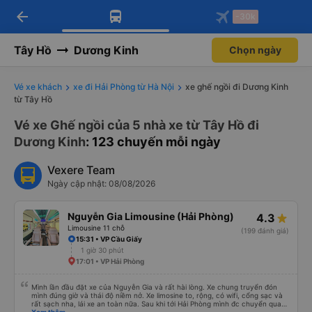
arrow_back
Tải app Vexere ngay!
Tải app Vexere
-30k
Mở app
Mở app
Nhận ưu đãi thành viên độc
-30k/ghế khi đặt vé máy bay qua
quyền
app
Tây Hồ
Dương Kinh
Chọn ngày
Vé xe khách
xe đi Hải Phòng từ Hà Nội
xe ghế ngồi đi Dương Kinh
từ Tây Hồ
Vé xe Ghế ngồi của 5 nhà xe từ Tây Hồ đi
Dương Kinh
: 123 chuyến mỗi ngày
Vexere Team
Ngày cập nhật: 08/08/2026
Nguyễn Gia Limousine (Hải Phòng)
4.3
Limousine 11 chỗ
(199 đánh giá)
15:31 • VP Cầu Giấy
1 giờ 30 phút
17:01 • VP Hải Phòng
Mình lần đầu đặt xe của Nguyễn Gia và rất hài lòng. Xe chung truyển đón
mình đúng giờ và thái độ niềm nở. Xe limosine to, rộng, có wifi, cổng sạc và
rất sạch nha, lái xe an toàn nữa. Sau khi tới Hải Phòng mình đc chuyển qua