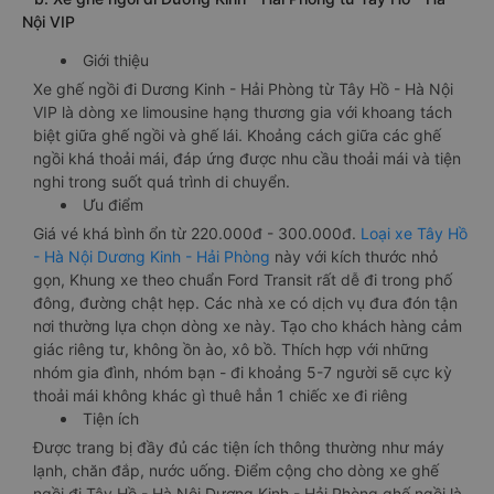
Nội VIP
Giới thiệu
Xe ghế ngồi đi Dương Kinh - Hải Phòng từ Tây Hồ - Hà Nội
VIP là dòng xe limousine hạng thương gia với khoang tách
biệt giữa ghế ngồi và ghế lái. Khoảng cách giữa các ghế
ngồi khá thoải mái, đáp ứng được nhu cầu thoải mái và tiện
nghi trong suốt quá trình di chuyển.
Ưu điểm
Giá vé khá bình ổn từ 220.000đ - 300.000đ.
Loại xe Tây Hồ
- Hà Nội Dương Kinh - Hải Phòng
này với kích thước nhỏ
gọn, Khung xe theo chuẩn Ford Transit rất dễ đi trong phố
đông, đường chật hẹp. Các nhà xe có dịch vụ đưa đón tận
nơi thường lựa chọn dòng xe này. Tạo cho khách hàng cảm
giác riêng tư, không ồn ào, xô bồ. Thích hợp với những
nhóm gia đình, nhóm bạn - đi khoảng 5-7 người sẽ cực kỳ
thoải mái không khác gì thuê hẳn 1 chiếc xe đi riêng
Tiện ích
Được trang bị đầy đủ các tiện ích thông thường như máy
lạnh, chăn đắp, nước uống. Điểm cộng cho dòng xe ghế
ngồi đi Tây Hồ - Hà Nội Dương Kinh - Hải Phòng ghế ngồi là