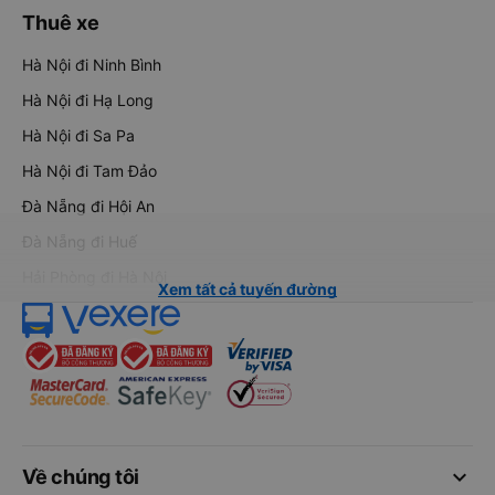
Thuê xe
Hà Nội đi Ninh Bình
Hà Nội đi Hạ Long
Hà Nội đi Sa Pa
Hà Nội đi Tam Đảo
Đà Nẵng đi Hội An
Đà Nẵng đi Huế
Hải Phòng đi Hà Nội
Xem tất cả tuyến đường
keyboard_arrow_down
Về chúng tôi