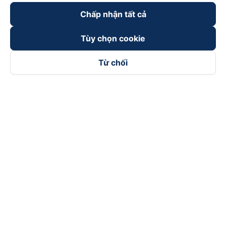
Chấp nhận tất cả
Tùy chọn cookie
Từ chối
Theo dõi chúng tôi trên
Facebook
Tiktok
Youtube
Công ty TNHH Thương Mại Dịch Vụ Vexere
Địa chỉ đăng ký kinh doanh: 8C Chữ Đồng Tử, Phường Tân
Sơn Nhất, TP. Hồ Chí Minh, Việt Nam
Địa chỉ
:
Lầu 2, toà nhà H3 Circo Hoàng Diệu, 384 Hoàng Diệu,
Phường Khánh Hội, TP Hồ Chí Minh, Việt Nam
Tầng 3, toà nhà 101 Láng Hạ, 101 Láng Hạ, Phường Láng, TP.
Hà Nội, Việt Nam
Giấy chứng nhận ĐKKD số 0315133726 do Sở KH và ĐT TP.
Hồ Chí Minh cấp lần đầu ngày 27/6/2018
Bản quyền © 2025 thuộc về Vexere.com