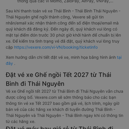
thông qua các ví Momo, ZaloPay, AirPay, VNPay,…
Sau khi thanh toán vé xe Thái Bình - Thái Bình Thái Nguyên -
Thái Nguyên ghế ngồi thành công, Vexere sẽ gửi tin
nhắn/email xác nhận thành công đến số điện thoại/email mà
quý khách đã đăng ký. Đến ngày đi, quý khách vui lòng có
mặt tại điểm đón trước 30 phút giờ khởi hành để chuẩn bị lên
xe. Để kiểm tra tình trạng vé đã đặt, quý khách vui lòng truy
cập
https://vexere.com/vi-VN/booking/ticketinfo
Xem hướng dẫn chi tiết đặt vé xe, minh họa bằng hình ảnh
tại
đây
.
Đặt vé xe Ghế ngồi Tết 2027 từ Thái
Bình đi Thái Nguyên
Vé xe Ghế ngồi tết 2027 từ Thái Bình đi Thái Nguyên vẫn chưa
được công bố. Vexere.com sẽ sớm thông báo cho các bạn
thông tin vé xe Tết 2027 bao gồm giá vé, lịch trình, ngày giờ
bán vé của các hãng xe khách đi tuyến đường Thái Bình -
Thái Nguyên và Thái Nguyên - Thái Bình ngay khi có thông tin
từ các hãng xe.
Đặt vé máy bay giá rẻ từ Thái Bình đi