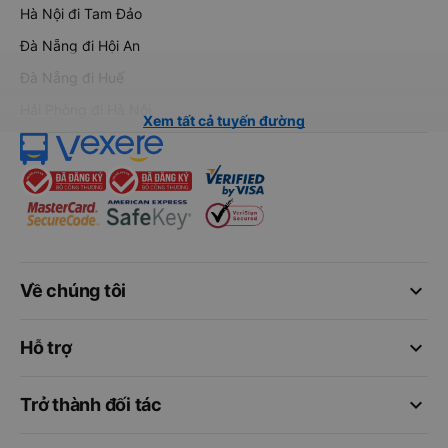
Hà Nội đi Tam Đảo
Đà Nẵng đi Hội An
Đà Nẵng đi Huế
Hải Phòng đi Hà Nội
Xem tất cả tuyến đường
keyboard_arrow_down
Về chúng tôi
keyboard_arrow_down
Hỗ trợ
keyboard_arrow_down
Trở thành đối tác