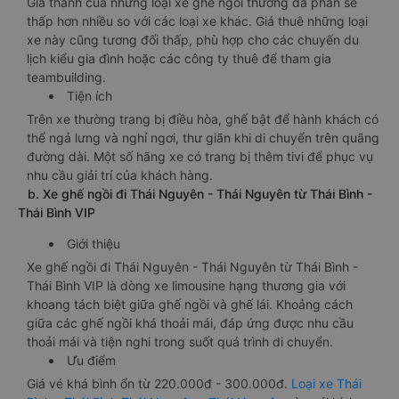
Giá thành của những loại xe ghế ngồi thường đa phần sẽ
thấp hơn nhiều so với các loại xe khác. Giá thuê những loại
xe này cũng tương đối thấp, phù hợp cho các chuyến du
lịch kiểu gia đình hoặc các công ty thuê để tham gia
teambuilding.
Tiện ích
Trên xe thường trang bị điều hòa, ghế bật để hành khách có
thể ngả lưng và nghỉ ngơi, thư giãn khi di chuyển trên quãng
đường dài. Một số hãng xe có trang bị thêm tivi để phục vụ
nhu cầu giải trí của khách hàng.
b. Xe ghế ngồi đi Thái Nguyên - Thái Nguyên từ Thái Bình -
Thái Bình VIP
Giới thiệu
Xe ghế ngồi đi Thái Nguyên - Thái Nguyên từ Thái Bình -
Thái Bình VIP là dòng xe limousine hạng thương gia với
khoang tách biệt giữa ghế ngồi và ghế lái. Khoảng cách
giữa các ghế ngồi khá thoải mái, đáp ứng được nhu cầu
thoải mái và tiện nghi trong suốt quá trình di chuyển.
Ưu điểm
Giá vé khá bình ổn từ 220.000đ - 300.000đ.
Loại xe Thái