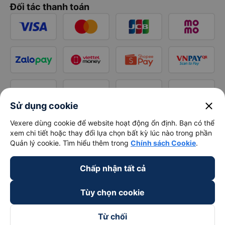
Đối tác thanh toán
close
Sử dụng cookie
Vexere dùng cookie để website hoạt động ổn định. Bạn có thể
xem chi tiết hoặc thay đổi lựa chọn bất kỳ lúc nào trong phần
Quản lý cookie. Tìm hiểu thêm trong
Chính sách Cookie
.
Chấp nhận tất cả
Tùy chọn cookie
Từ chối