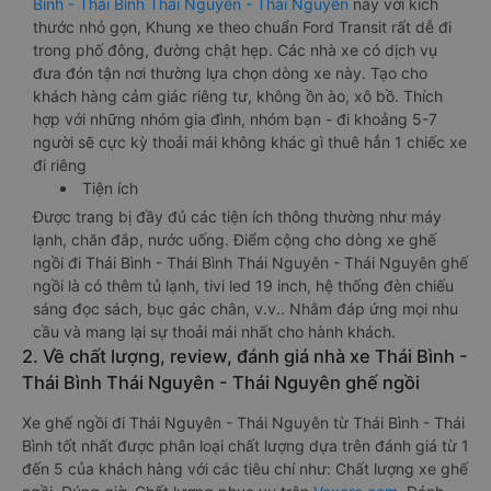
Bình - Thái Bình Thái Nguyên - Thái Nguyên
này với kích
thước nhỏ gọn, Khung xe theo chuẩn Ford Transit rất dễ đi
trong phố đông, đường chật hẹp. Các nhà xe có dịch vụ
đưa đón tận nơi thường lựa chọn dòng xe này. Tạo cho
khách hàng cảm giác riêng tư, không ồn ào, xô bồ. Thích
hợp với những nhóm gia đình, nhóm bạn - đi khoảng 5-7
người sẽ cực kỳ thoải mái không khác gì thuê hẳn 1 chiếc xe
đi riêng
Tiện ích
Được trang bị đầy đủ các tiện ích thông thường như máy
lạnh, chăn đắp, nước uống. Điểm cộng cho dòng xe ghế
ngồi đi Thái Bình - Thái Bình Thái Nguyên - Thái Nguyên ghế
ngồi là có thêm tủ lạnh, tivi led 19 inch, hệ thống đèn chiếu
sáng đọc sách, bục gác chân, v.v.. Nhằm đáp ứng mọi nhu
cầu và mang lại sự thoải mái nhất cho hành khách.
2. Về chất lượng, review, đánh giá nhà xe Thái Bình -
Thái Bình Thái Nguyên - Thái Nguyên ghế ngồi
Xe ghế ngồi đi Thái Nguyên - Thái Nguyên từ Thái Bình - Thái
Bình tốt nhất được phân loại chất lượng dựa trên đánh giá từ 1
đến 5 của khách hàng với các tiêu chí như: Chất lượng xe ghế