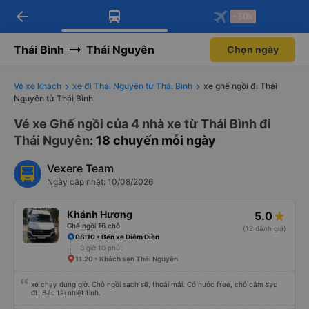
arrow_back
Tải app Vexere ngay!
Tải app Vexere
-30k
Mở app
Mở app
Nhận ưu đãi thành viên độc
-30k/ghế khi đặt vé máy bay qua
quyền
app
Thái Bình
Thái Nguyên
Chọn ngày
Vé xe khách
xe đi Thái Nguyên từ Thái Bình
xe ghế ngồi đi Thái
Nguyên từ Thái Bình
Vé xe Ghế ngồi của 4 nhà xe từ Thái Bình đi
Thái Nguyên
: 18 chuyến mỗi ngày
Vexere Team
Ngày cập nhật: 10/08/2026
Khánh Hương
5.0
Ghế ngồi 16 chỗ
(12 đánh giá)
08:10 • Bến xe Diêm Điền
3 giờ 10 phút
11:20 • Khách sạn Thái Nguyên
xe chạy đúng giờ. Chỗ ngồi sạch sẽ, thoải mái. Có nước free, chỗ cắm sạc
đt. Bác tài nhiệt tình.