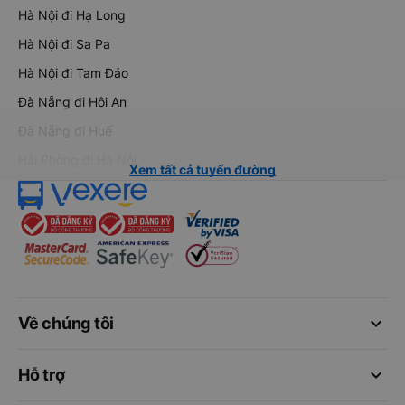
Hà Nội đi Hạ Long
Hà Nội đi Sa Pa
Hà Nội đi Tam Đảo
Đà Nẵng đi Hội An
Đà Nẵng đi Huế
Hải Phòng đi Hà Nội
Xem tất cả tuyến đường
keyboard_arrow_down
Về chúng tôi
keyboard_arrow_down
Hỗ trợ