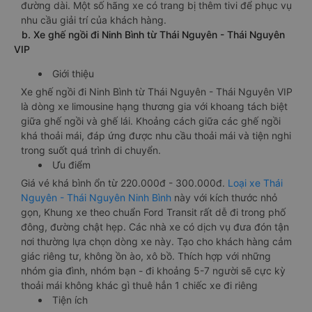
đường dài. Một số hãng xe có trang bị thêm tivi để phục vụ
nhu cầu giải trí của khách hàng.
b. Xe ghế ngồi đi Ninh Bình từ Thái Nguyên - Thái Nguyên
VIP
Giới thiệu
Xe ghế ngồi đi Ninh Bình từ Thái Nguyên - Thái Nguyên VIP
là dòng xe limousine hạng thương gia với khoang tách biệt
giữa ghế ngồi và ghế lái. Khoảng cách giữa các ghế ngồi
khá thoải mái, đáp ứng được nhu cầu thoải mái và tiện nghi
trong suốt quá trình di chuyển.
Ưu điểm
Giá vé khá bình ổn từ 220.000đ - 300.000đ.
Loại xe Thái
Nguyên - Thái Nguyên Ninh Bình
này với kích thước nhỏ
gọn, Khung xe theo chuẩn Ford Transit rất dễ đi trong phố
đông, đường chật hẹp. Các nhà xe có dịch vụ đưa đón tận
nơi thường lựa chọn dòng xe này. Tạo cho khách hàng cảm
giác riêng tư, không ồn ào, xô bồ. Thích hợp với những
nhóm gia đình, nhóm bạn - đi khoảng 5-7 người sẽ cực kỳ
thoải mái không khác gì thuê hẳn 1 chiếc xe đi riêng
Tiện ích