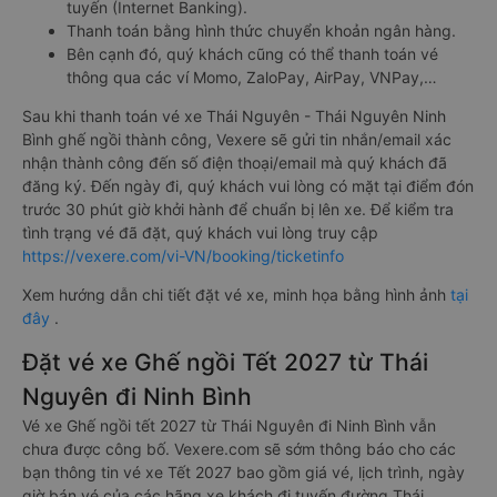
tuyến (Internet Banking).
Thanh toán bằng hình thức chuyển khoản ngân hàng.
Bên cạnh đó, quý khách cũng có thể thanh toán vé
thông qua các ví Momo, ZaloPay, AirPay, VNPay,…
Sau khi thanh toán vé xe Thái Nguyên - Thái Nguyên Ninh
Bình ghế ngồi thành công, Vexere sẽ gửi tin nhắn/email xác
nhận thành công đến số điện thoại/email mà quý khách đã
đăng ký. Đến ngày đi, quý khách vui lòng có mặt tại điểm đón
trước 30 phút giờ khởi hành để chuẩn bị lên xe. Để kiểm tra
tình trạng vé đã đặt, quý khách vui lòng truy cập
https://vexere.com/vi-VN/booking/ticketinfo
Xem hướng dẫn chi tiết đặt vé xe, minh họa bằng hình ảnh
tại
đây
.
Đặt vé xe Ghế ngồi Tết 2027 từ Thái
Nguyên đi Ninh Bình
Vé xe Ghế ngồi tết 2027 từ Thái Nguyên đi Ninh Bình vẫn
chưa được công bố. Vexere.com sẽ sớm thông báo cho các
bạn thông tin vé xe Tết 2027 bao gồm giá vé, lịch trình, ngày
giờ bán vé của các hãng xe khách đi tuyến đường Thái