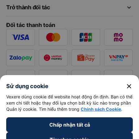
keyboard_arrow_down
Trở thành đối tác
Đối tác thanh toán
close
Sử dụng cookie
Vexere dùng cookie để website hoạt động ổn định. Bạn có thể
xem chi tiết hoặc thay đổi lựa chọn bất kỳ lúc nào trong phần
Quản lý cookie. Tìm hiểu thêm trong
Chính sách Cookie
.
Chấp nhận tất cả