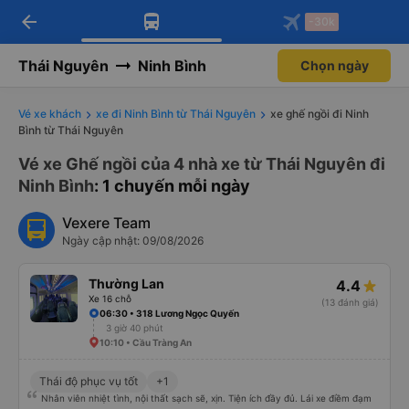
arrow_back
Tải app Vexere ngay!
Tải app Vexere
-30k
Mở app
Mở app
Nhận ưu đãi thành viên độc
-30k/ghế khi đặt vé máy bay qua
quyền
app
Thái Nguyên
Ninh Bình
Chọn ngày
Vé xe khách
xe đi Ninh Bình từ Thái Nguyên
xe ghế ngồi đi Ninh
Bình từ Thái Nguyên
Vé xe Ghế ngồi của 4 nhà xe từ Thái Nguyên đi
Ninh Bình
: 1 chuyến mỗi ngày
Vexere Team
Ngày cập nhật: 09/08/2026
Thường Lan
4.4
Xe 16 chỗ
(13 đánh giá)
06:30 • 318 Lương Ngọc Quyến
3 giờ 40 phút
10:10 • Cầu Tràng An
Thái độ phục vụ tốt
+1
Nhân viên nhiệt tình, nội thất sạch sẽ, xịn. Tiện ích đầy đủ. Lái xe điềm đạm