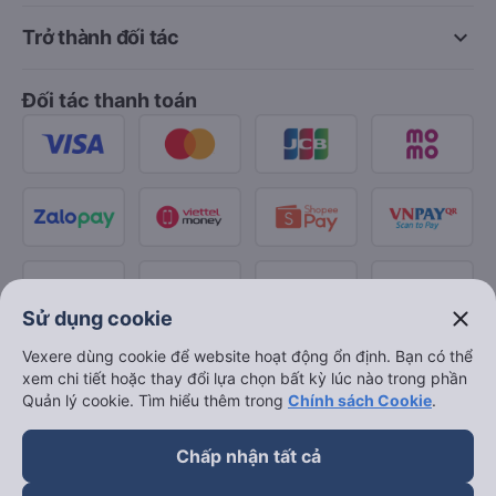
keyboard_arrow_down
Trở thành đối tác
Đối tác thanh toán
close
Sử dụng cookie
Vexere dùng cookie để website hoạt động ổn định. Bạn có thể
xem chi tiết hoặc thay đổi lựa chọn bất kỳ lúc nào trong phần
Quản lý cookie. Tìm hiểu thêm trong
Chính sách Cookie
.
Chấp nhận tất cả