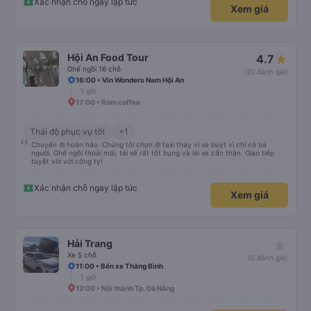
Xác nhận chỗ ngay lập tức
Xem giá
Hội An Food Tour
4.7
Ghế ngồi 16 chỗ
(20 đánh giá)
16:00 • Vin Wonders Nam Hội An
1 giờ
17:00 • Rơm coffee
Thái độ phục vụ tốt
+1
Chuyến đi hoàn hảo. Chúng tôi chọn đi taxi thay vì xe buýt vì chỉ có ba
người. Ghế ngồi thoải mái, tài xế rất tốt bụng và lái xe cẩn thận. Giao tiếp
tuyệt vời với công ty!
Xác nhận chỗ ngay lập tức
Xem giá
star_rate
Hải Trang
Xe 5 chỗ
(0 đánh giá)
11:00 • Bến xe Thăng Bình
1 giờ
12:00 • Nội thành Tp. Đà Nẵng