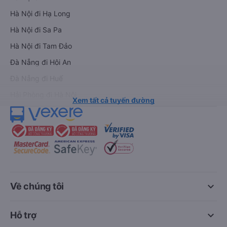
Hà Nội đi Hạ Long
Hà Nội đi Sa Pa
Hà Nội đi Tam Đảo
Đà Nẵng đi Hội An
Đà Nẵng đi Huế
Hải Phòng đi Hà Nội
Xem tất cả tuyến đường
keyboard_arrow_down
Về chúng tôi
keyboard_arrow_down
Hỗ trợ