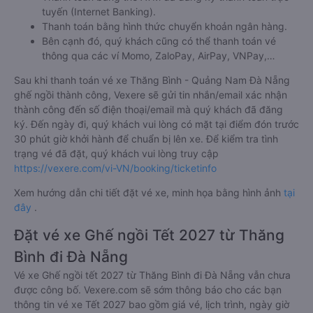
tuyến (Internet Banking).
Thanh toán bằng hình thức chuyển khoản ngân hàng.
Bên cạnh đó, quý khách cũng có thể thanh toán vé
thông qua các ví Momo, ZaloPay, AirPay, VNPay,…
Sau khi thanh toán vé xe Thăng Bình - Quảng Nam Đà Nẵng
ghế ngồi thành công, Vexere sẽ gửi tin nhắn/email xác nhận
thành công đến số điện thoại/email mà quý khách đã đăng
ký. Đến ngày đi, quý khách vui lòng có mặt tại điểm đón trước
30 phút giờ khởi hành để chuẩn bị lên xe. Để kiểm tra tình
trạng vé đã đặt, quý khách vui lòng truy cập
https://vexere.com/vi-VN/booking/ticketinfo
Xem hướng dẫn chi tiết đặt vé xe, minh họa bằng hình ảnh
tại
đây
.
Đặt vé xe Ghế ngồi Tết 2027 từ Thăng
Bình đi Đà Nẵng
Vé xe Ghế ngồi tết 2027 từ Thăng Bình đi Đà Nẵng vẫn chưa
được công bố. Vexere.com sẽ sớm thông báo cho các bạn
thông tin vé xe Tết 2027 bao gồm giá vé, lịch trình, ngày giờ