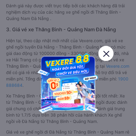
Đánh giá này được viết trực tiếp bởi các khách hàng đã trải
nghiệm dịch vụ của các hãng xe ghế ngồi đi Thăng Bình -
Quảng Nam Đà Nẵng .
3. Giá vé xe Thăng Bình - Quảng Nam Đà Nẵng
Hiện tại, theo cập nhật mới nhất của Vexere.com, giá vé xe
ghế ngồi tuyến Đà Nẵng - Thăng Bình - Quảng Nam có mức
giá dao động từ 100000 đồng - 330000 đồng. Trong đó, nhà
xe Hải Trang có giá vé rẻ nhất, chỉ 100000 đồng. Đặt vé xe
Thăng Bình - Quảng Nam Đà Nẵng chính hãng tại
Vexere.com
để có giá rẻ nhất, đảm bảo giữ chỗ 100% và hỗ trợ đổi trả vé
miễn phí. Tổng đài tư vấn, đặt vé và đổi trả vé miễn phí:
1900
888684
.
Xe Thăng Bình - Quảng Nam Đà Nẵng ghế ngồi tốt nhất: Xe
từ Thăng Bình - Quảng Nam đi Đà Nẵng ghế ngồi được đánh
giá chung có chất lượng Trung bình với điểm đánh giá trung
bình từ 1.7/5 dựa trên 38 phản hồi của hành khách Xe ghế
ngồi về Đà Nẵng từ Thăng Bình - Quảng Nam.
Giá vé xe ghế ngồi đi Đà Nẵng từ Thăng Bình - Quảng Nam rẻ