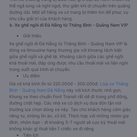
thể ngả lưng và nghỉ ngơi, thư giãn khi di chuyển trên quãng
đường dài. Một số hãng xe có trang bị thêm tivi để phục vụ
nhu cầu giải trí của khách hàng.
b. Xe ghế ngồi đi Đà Nẵng từ Thăng Bình - Quảng Nam VIP
Giới thiệu
Xe ghế ngồi đi Đà Nẵng từ Thăng Bình - Quảng Nam VIP là
dòng xe limousine hạng thương gia với khoang tách biệt
giữa ghế ngồi và ghế lái. Khoảng cách giữa các ghế ngồi
khá thoải mái, đáp ứng được nhu cầu thoải mái và tiện nghi
trong suốt quá trình di chuyển.
Ưu điểm
Giá vé khá bình ổn từ 220.000đ - 300.000đ.
Loại xe Thăng
Bình - Quảng Nam Đà Nẵng
này với kích thước nhỏ gọn,
Khung xe theo chuẩn Ford Transit rất dễ đi trong phố đông,
đường chật hẹp. Các nhà xe có dịch vụ đưa đón tận nơi
thường lựa chọn dòng xe này. Tạo cho khách hàng cảm giác
riêng tư, không ồn ào, xô bồ. Thích hợp với những nhóm gia
đình, nhóm bạn - đi khoảng 5-7 người sẽ cực kỳ thoải mái
không khác gì thuê hẳn 1 chiếc xe đi riêng
Tiện ích