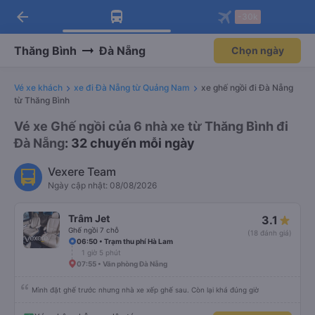
arrow_back
Tải app Vexere ngay!
Tải app Vexere
-30k
Mở app
Mở app
Nhận ưu đãi thành viên độc
-30k/ghế khi đặt vé máy bay qua
quyền
app
Thăng Bình
Đà Nẵng
Chọn ngày
Vé xe khách
xe đi Đà Nẵng từ Quảng Nam
xe ghế ngồi đi Đà Nẵng
từ Thăng Bình
Vé xe Ghế ngồi của 6 nhà xe từ Thăng Bình đi
Đà Nẵng
: 32 chuyến mỗi ngày
Vexere Team
Ngày cập nhật: 08/08/2026
Trâm Jet
3.1
Ghế ngồi 7 chỗ
(18 đánh giá)
06:50 • Trạm thu phí Hà Lam
1 giờ 5 phút
07:55 • Văn phòng Đà Nẵng
Mình đặt ghế trước nhưng nhà xe xếp ghế sau. Còn lại khá đúng giờ