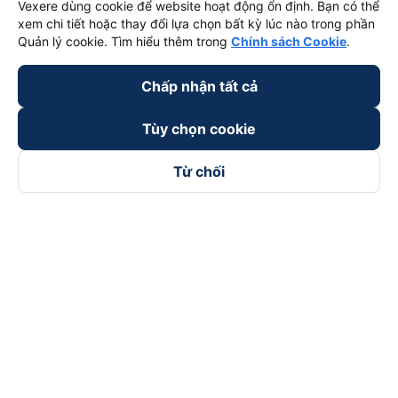
Vexere dùng cookie để website hoạt động ổn định. Bạn có thể
xem chi tiết hoặc thay đổi lựa chọn bất kỳ lúc nào trong phần
Quản lý cookie. Tìm hiểu thêm trong
Chính sách Cookie
.
Chấp nhận tất cả
Tùy chọn cookie
Từ chối
Theo dõi chúng tôi trên
Facebook
Tiktok
Youtube
Công ty TNHH Thương Mại Dịch Vụ Vexere
Địa chỉ đăng ký kinh doanh: 8C Chữ Đồng Tử, Phường Tân
Sơn Nhất, TP. Hồ Chí Minh, Việt Nam
Địa chỉ
:
Lầu 2, toà nhà H3 Circo Hoàng Diệu, 384 Hoàng Diệu,
Phường Khánh Hội, TP Hồ Chí Minh, Việt Nam
Tầng 3, toà nhà 101 Láng Hạ, 101 Láng Hạ, Phường Láng, TP.