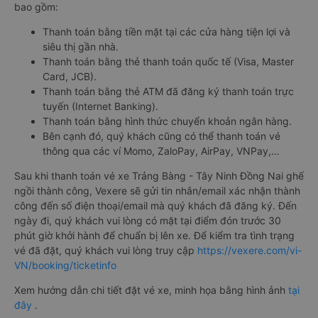
bao gồm:
Thanh toán bằng tiền mặt tại các cửa hàng tiện lợi và
siêu thị gần nhà.
Thanh toán bằng thẻ thanh toán quốc tế (Visa, Master
Card, JCB).
Thanh toán bằng thẻ ATM đã đăng ký thanh toán trực
tuyến (Internet Banking).
Thanh toán bằng hình thức chuyển khoản ngân hàng.
Bên cạnh đó, quý khách cũng có thể thanh toán vé
thông qua các ví Momo, ZaloPay, AirPay, VNPay,…
Sau khi thanh toán vé xe Trảng Bàng - Tây Ninh Đồng Nai ghế
ngồi thành công, Vexere sẽ gửi tin nhắn/email xác nhận thành
công đến số điện thoại/email mà quý khách đã đăng ký. Đến
ngày đi, quý khách vui lòng có mặt tại điểm đón trước 30
phút giờ khởi hành để chuẩn bị lên xe. Để kiểm tra tình trạng
vé đã đặt, quý khách vui lòng truy cập
https://vexere.com/vi-
VN/booking/ticketinfo
Xem hướng dẫn chi tiết đặt vé xe, minh họa bằng hình ảnh
tại
đây
.