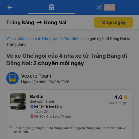
arrow_back
Tải app Vexere ngay!
Tải app Vexere
-30k
Mở app
Mở app
Nhận ưu đãi thành viên độc
-30k/ghế khi đặt vé máy bay qua
quyền
app
Trảng Bàng
Đồng Nai
Chọn ngày
Vé xe khách
xe đi Đồng Nai từ Tây Ninh
xe ghế ngồi đi Đồng Nai từ
Trảng Bàng
Vé xe Ghế ngồi của 4 nhà xe từ Trảng Bàng đi
Đồng Nai
: 2 chuyến mỗi ngày
Vexere Team
Ngày cập nhật: 09/08/2026
Ba Đời
4.0
Ghế ngồi 16 chỗ
(34 đánh giá)
04:15 • Trảng Bàng
2 giờ 25 phút
06:40 • Chợ Long Thành
Tôi bằng lòng chuyến đi từ Vũng Tàu đến ngã tư Vũng Tàu, nhân viên vui vẻ
nhiệt tình