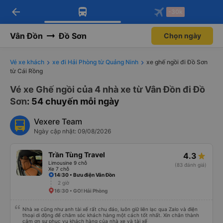
arrow_back
Tải app Vexere ngay!
Tải app Vexere
-30k
Mở app
Mở app
Nhận ưu đãi thành viên độc
-30k/ghế khi đặt vé máy bay qua
quyền
app
Vân Đồn
Đồ Sơn
Chọn ngày
Vé xe khách
xe đi Hải Phòng từ Quảng Ninh
xe ghế ngồi đi Đồ Sơn
từ Cái Rồng
Vé xe Ghế ngồi của 4 nhà xe từ Vân Đồn đi Đồ
Sơn
: 54 chuyến mỗi ngày
Vexere Team
Ngày cập nhật: 09/08/2026
Trần Tùng Travel
4.3
Limousine 9 chỗ
(83 đánh giá)
Xe 7 chỗ
14:30 • Bưu điện Vân Đồn
2 giờ
16:30 • GO! Hải Phòng
Nhà xe cũng như anh tài xế rất chu đáo, luôn giữ liên lạc qua Zalo và điện
thoại di động để chăm sóc khách hàng một cách tốt nhất. Xin chân thành
cảm ơn sự phục vụ khách hàng của nhà xe và tài xế