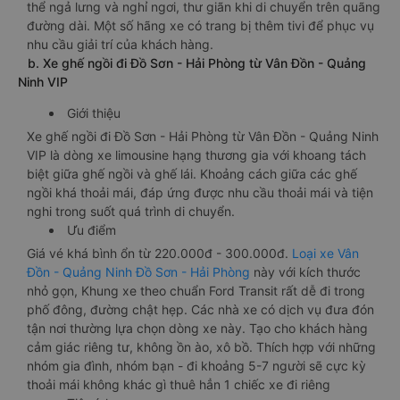
thể ngả lưng và nghỉ ngơi, thư giãn khi di chuyển trên quãng
đường dài. Một số hãng xe có trang bị thêm tivi để phục vụ
nhu cầu giải trí của khách hàng.
b. Xe ghế ngồi đi Đồ Sơn - Hải Phòng từ Vân Đồn - Quảng
Ninh VIP
Giới thiệu
Xe ghế ngồi đi Đồ Sơn - Hải Phòng từ Vân Đồn - Quảng Ninh
VIP là dòng xe limousine hạng thương gia với khoang tách
biệt giữa ghế ngồi và ghế lái. Khoảng cách giữa các ghế
ngồi khá thoải mái, đáp ứng được nhu cầu thoải mái và tiện
nghi trong suốt quá trình di chuyển.
Ưu điểm
Giá vé khá bình ổn từ 220.000đ - 300.000đ.
Loại xe Vân
Đồn - Quảng Ninh Đồ Sơn - Hải Phòng
này với kích thước
nhỏ gọn, Khung xe theo chuẩn Ford Transit rất dễ đi trong
phố đông, đường chật hẹp. Các nhà xe có dịch vụ đưa đón
tận nơi thường lựa chọn dòng xe này. Tạo cho khách hàng
cảm giác riêng tư, không ồn ào, xô bồ. Thích hợp với những
nhóm gia đình, nhóm bạn - đi khoảng 5-7 người sẽ cực kỳ
thoải mái không khác gì thuê hẳn 1 chiếc xe đi riêng