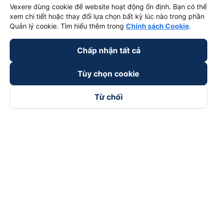
Vexere dùng cookie để website hoạt động ổn định. Bạn có thể
xem chi tiết hoặc thay đổi lựa chọn bất kỳ lúc nào trong phần
Quản lý cookie. Tìm hiểu thêm trong
Chính sách Cookie
.
Chấp nhận tất cả
Tùy chọn cookie
Từ chối
Theo dõi chúng tôi trên
Facebook
Tiktok
Youtube
Công ty TNHH Thương Mại Dịch Vụ Vexere
Địa chỉ đăng ký kinh doanh: 8C Chữ Đồng Tử, Phường Tân
Sơn Nhất, TP. Hồ Chí Minh, Việt Nam
Địa chỉ
:
Lầu 2, toà nhà H3 Circo Hoàng Diệu, 384 Hoàng Diệu,
Phường Khánh Hội, TP Hồ Chí Minh, Việt Nam
Tầng 3, toà nhà 101 Láng Hạ, 101 Láng Hạ, Phường Láng, TP.