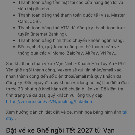
Thanh toán bằng tiền mặt tại các cửa hàng tiện lợi và
siêu thị gần nhà.
Thanh toán bằng thẻ thanh toán quốc tế (Visa, Master
Card, JCB).
Thanh toán bằng thẻ ATM đã đăng ký thanh toán trực
tuyến (Internet Banking).
Thanh toán bằng hình thức chuyển khoản ngân hàng.
Bên cạnh đó, quý khách cũng có thể thanh toán vé
thông qua các ví Momo, ZaloPay, AirPay, VNPay,…
Sau khi thanh toán vé xe Vạn Ninh - Khánh Hòa Tuy An - Phú
Yên ghế ngồi thành công, Vexere sẽ gửi tin nhắn/email xác
nhận thành công đến số điện thoại/email mà quý khách đã
đăng ký. Đến ngày đi, quý khách vui lòng có mặt tại điểm đón
trước 30 phút giờ khởi hành để chuẩn bị lên xe. Để kiểm tra
tình trạng vé đã đặt, quý khách vui lòng truy cập
https://vexere.com/vi-VN/booking/ticketinfo
Xem hướng dẫn chi tiết đặt vé xe, minh họa bằng hình ảnh
tại
đây
.
Đặt vé xe Ghế ngồi Tết 2027 từ Vạn