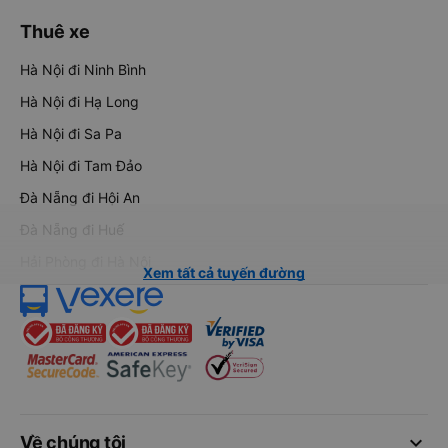
Thuê xe
Hà Nội đi Ninh Bình
Hà Nội đi Hạ Long
Hà Nội đi Sa Pa
Hà Nội đi Tam Đảo
Đà Nẵng đi Hội An
Đà Nẵng đi Huế
Hải Phòng đi Hà Nội
Xem tất cả tuyến đường
keyboard_arrow_down
Về chúng tôi