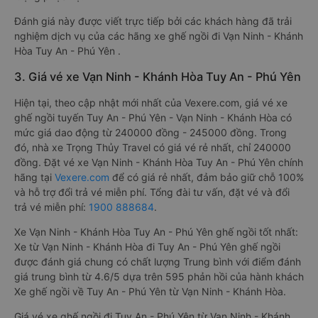
Đánh giá này được viết trực tiếp bởi các khách hàng đã trải
nghiệm dịch vụ của các hãng xe ghế ngồi đi Vạn Ninh - Khánh
Hòa Tuy An - Phú Yên .
3. Giá vé xe Vạn Ninh - Khánh Hòa Tuy An - Phú Yên
Hiện tại, theo cập nhật mới nhất của Vexere.com, giá vé xe
ghế ngồi tuyến Tuy An - Phú Yên - Vạn Ninh - Khánh Hòa có
mức giá dao động từ 240000 đồng - 245000 đồng. Trong
đó, nhà xe Trọng Thủy Travel có giá vé rẻ nhất, chỉ 240000
đồng. Đặt vé xe Vạn Ninh - Khánh Hòa Tuy An - Phú Yên chính
hãng tại
Vexere.com
để có giá rẻ nhất, đảm bảo giữ chỗ 100%
và hỗ trợ đổi trả vé miễn phí. Tổng đài tư vấn, đặt vé và đổi
trả vé miễn phí:
1900 888684
.
Xe Vạn Ninh - Khánh Hòa Tuy An - Phú Yên ghế ngồi tốt nhất:
Xe từ Vạn Ninh - Khánh Hòa đi Tuy An - Phú Yên ghế ngồi
được đánh giá chung có chất lượng Trung bình với điểm đánh
giá trung bình từ 4.6/5 dựa trên 595 phản hồi của hành khách
Xe ghế ngồi về Tuy An - Phú Yên từ Vạn Ninh - Khánh Hòa.
Giá vé xe ghế ngồi đi Tuy An - Phú Yên từ Vạn Ninh - Khánh