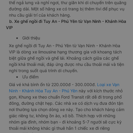
thể ngả lưng và nghỉ ngơi, thư giãn khi di chuyển trên quãng
đường dài. Một số hãng xe có trang bị thêm tivi để phục vụ
nhu cầu giải trí của khách hàng.
b. Xe ghế ngồi đi Tuy An - Phú Yên từ Vạn Ninh - Khánh Hòa
VIP
Giới thiệu
Xe ghế ngồi đi Tuy An - Phú Yên từ Vạn Ninh - Khánh Hòa
VIP là dòng xe limousine hạng thương gia với khoang tách
biệt giữa ghế ngồi và ghế lái. Khoảng cách giữa các ghế
ngồi khá thoải mái, đáp ứng được nhu cầu thoải mái và tiện
nghi trong suốt quá trình di chuyển.
Ưu điểm
Giá vé khá bình ổn từ 220.000đ - 300.000đ.
Loại xe Vạn
Ninh - Khánh Hòa Tuy An - Phú Yên
này với kích thước nhỏ
gọn, Khung xe theo chuẩn Ford Transit rất dễ đi trong phố
đông, đường chật hẹp. Các nhà xe có dịch vụ đưa đón tận
nơi thường lựa chọn dòng xe này. Tạo cho khách hàng cảm
giác riêng tư, không ồn ào, xô bồ. Thích hợp với những
nhóm gia đình, nhóm bạn - đi khoảng 5-7 người sẽ cực kỳ
thoải mái không khác gì thuê hẳn 1 chiếc xe đi riêng