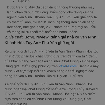
Tiện ích
Được trang bị đầy đủ các tiện ích thông thường như máy
lạnh, chăn đắp, nước uống. Điểm cộng cho dòng xe ghế
ngồi đi Vạn Ninh - Khánh Hòa Tuy An - Phú Yên ghế ngồi là
có thêm tủ lạnh, tivi led 19 inch, hệ thống đèn chiếu sáng
đọc sách, bục gác chân, v.v.. Nhằm đáp ứng mọi nhu cầu
và mang lại sự thoải mái nhất cho hành khách.
2. Về chất lượng, review, đánh giá nhà xe Vạn Ninh -
Khánh Hòa Tuy An - Phú Yên ghế ngồi
Xe ghế ngồi đi Tuy An - Phú Yên từ Vạn Ninh - Khánh Hòa tốt
nhất được phân loại chất lượng dựa trên đánh giá từ 1 đến 5
của khách hàng với các tiêu chí như: Chất lượng xe ghế ngồi,
Đúng giờ, Chất lượng phục vụ trên
Vexere.com
. Đánh giá này
được viết trực tiếp bởi các khách hàng đã trải nghiệm các
hãng Xe Vạn Ninh - Khánh Hòa đi Tuy An - Phú Yên.
Xe ghế ngồi đi Tuy An - Phú Yên từ Vạn Ninh - Khánh Hòa
được phân loại chất lượng tốt nhất là xe Trọng Thủy Travel đi
Tuy An - Phú Yên từ Vạn Ninh - Khánh Hòa đạt 4.6 / 5 điểm
dựa trên các tiêu chí như: Chất lượng xe, Đúng giờ, Chất
lượng phục vụ.