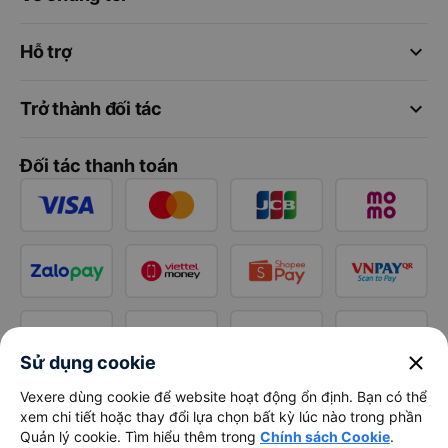
keyboard_arrow_down
Hỗ trợ
keyboard_arrow_down
Trở thành đối tác
Đối tác thanh toán
close
Sử dụng cookie
Vexere dùng cookie để website hoạt động ổn định. Bạn có thể
xem chi tiết hoặc thay đổi lựa chọn bất kỳ lúc nào trong phần
Quản lý cookie. Tìm hiểu thêm trong
Chính sách Cookie
.