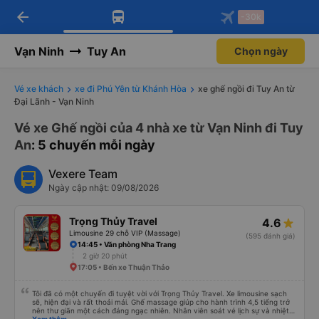
arrow_back
Tải app Vexere ngay!
Tải app Vexere
-30k
Mở app
Mở app
Nhận ưu đãi thành viên độc
-30k/ghế khi đặt vé máy bay qua
quyền
app
Vạn Ninh
Tuy An
Chọn ngày
Vé xe khách
xe đi Phú Yên từ Khánh Hòa
xe ghế ngồi đi Tuy An từ
Đại Lãnh - Vạn Ninh
Vé xe Ghế ngồi của 4 nhà xe từ Vạn Ninh đi Tuy
An
: 5 chuyến mỗi ngày
Vexere Team
Ngày cập nhật: 09/08/2026
Trọng Thủy Travel
4.6
Limousine 29 chỗ VIP (Massage)
(595 đánh giá)
14:45 • Văn phòng Nha Trang
2 giờ 20 phút
17:05 • Bến xe Thuận Thảo
Tôi đã có một chuyến đi tuyệt vời với Trọng Thủy Travel. Xe limousine sạch
sẽ, hiện đại và rất thoải mái. Ghế massage giúp cho hành trình 4,5 tiếng trở
nên thư giãn một cách đáng ngạc nhiên. Nhân viên soát vé lịch sự và nhiệt