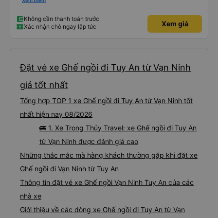
tình, tài xế cẩn thận và chuyên nghiệp, mọi thứ đều được tổ chức tốt. Các
Xem thêm
thông báo rõ ràng, việc lên xe dễ dàng, và toàn bộ chuyến đi diễn ra đúng
như kế hoạch. Tôi đặt vé qua Vexere, và toàn bộ trải nghiệm - từ khi đặt vé
đến khi đến nơi - đều suôn sẻ và không gặp rắc rối. Tôi rất hài lòng với công
Không cần thanh toán trước
Xem giá
ty này và chắc chắn sẽ chọn Trọng Thủy Travel một lần nữa. Rất đáng giới
Xác nhận chỗ ngay lập tức
thiệu!
Đặt vé xe Ghế ngồi đi Tuy An từ Vạn Ninh
giá tốt nhất
Tổng hợp TOP 1 xe Ghế ngồi đi Tuy An từ Vạn Ninh tốt
nhất hiện nay 08/2026
🚌 1. Xe Trọng Thủy Travel: xe Ghế ngồi đi Tuy An
từ Vạn Ninh được đánh giá cao
Những thắc mắc mà hàng khách thường gặp khi đặt xe
Ghế ngồi đi Vạn Ninh từ Tuy An
Thông tin đặt vé xe Ghế ngồi Vạn Ninh Tuy An của các
nhà xe
Giới thiệu về các dòng xe Ghế ngồi đi Tuy An từ Vạn