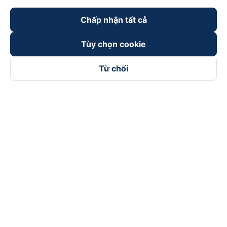
Chấp nhận tất cả
Tùy chọn cookie
Từ chối
Theo dõi chúng tôi trên
Facebook
Tiktok
Youtube
Công ty TNHH Thương Mại Dịch Vụ Vexere
Địa chỉ đăng ký kinh doanh: 8C Chữ Đồng Tử, Phường Tân
Sơn Nhất, TP. Hồ Chí Minh, Việt Nam
Địa chỉ
:
Lầu 2, toà nhà H3 Circo Hoàng Diệu, 384 Hoàng Diệu,
Phường Khánh Hội, TP Hồ Chí Minh, Việt Nam
Tầng 3, toà nhà 101 Láng Hạ, 101 Láng Hạ, Phường Láng, TP.
Hà Nội, Việt Nam
Giấy chứng nhận ĐKKD số 0315133726 do Sở KH và ĐT TP.
Hồ Chí Minh cấp lần đầu ngày 27/6/2018