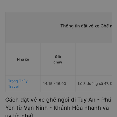
Thông tin đặt vé xe Ghế ngồ
Giờ
Nhà xe
Đi
chạy
Trọng Thủy
14:15 - 16:00
Lô 8 đường số 47, Khu 
Travel
Cách đặt vé xe ghế ngồi đi Tuy An - Phú
Yên từ Vạn Ninh - Khánh Hòa nhanh và
uy tín nhất