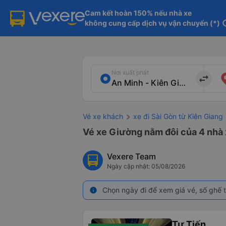
Cam kết hoàn 150% nếu nhà xe

không cung cấp dịch vụ vận chuyển (*)
in
Nơi xuất phát
import_export
Vé xe khách
xe đi Sài Gòn từ Kiên Giang
Vé xe Giường nằm đôi của 4 nhà x
Vexere Team
Ngày cập nhật: 05/08/2026
Chọn ngày đi để xem giá vé, số ghế t
info
Tư Tiến