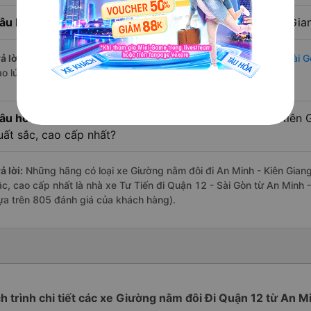
âu hỏi:
Nhà xe đi Quận 12 - Sài Gòn từ An Minh - Kiên Gia
ả lời:
Chuyến
Giường nằm đôi An Minh - Kiên Giang Quận 12 - Sài G
ào lúc 19:05 là của nhà xe Tư Tiến.
âu hỏi:
Review xe đi Quận 12 - Sài Gòn từ An Minh - Kiên G
uất sắc, cao cấp nhất?
ả lời:
Những hãng có loại xe Giường nằm đôi đi An Minh - Kiên Giang
ắc, cao cấp nhất là nhà xe Tư Tiến đi Quận 12 - Sài Gòn từ An Minh -
ựa trên 805 đánh giá của khách hàng).
ch trình chi tiết các xe Giường nằm đôi Đi Quận 12 từ An M