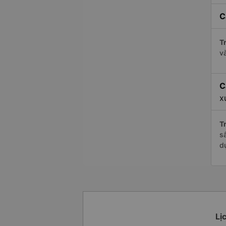
C
Tr
v
C
x
Tr
s
d
Lị