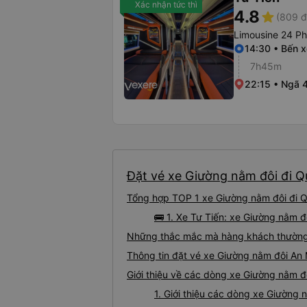
Xác nhận tức thì
4.8
star
(809 đ
Limousine 24 P
14:30 • Bến x
7h45m
22:15 • Ngã 
Đặt vé xe Giường nằm đôi đi Qu
Tổng hợp TOP 1 xe Giường nằm đôi đi Q
🚌 1. Xe Tư Tiến: xe Giường nằm 
Những thắc mắc mà hàng khách thường 
Thông tin đặt vé xe Giường nằm đôi An
Giới thiệu về các dòng xe Giường nằm đ
1. Giới thiệu các dòng xe Giường