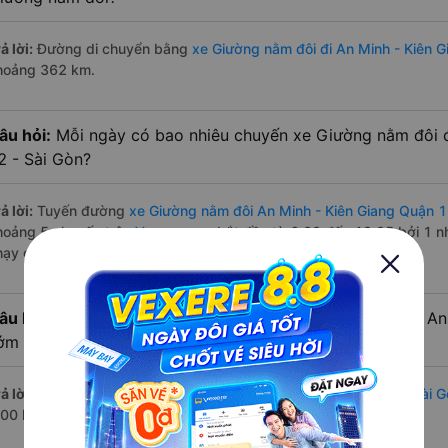
ả lời:
Đường di chuyển bằng
xe Giường nằm đôi đi An Minh - Kiên G
hoảng 362 km.
âu hỏi:
Mỗi ngày có bao nhiêu chuyến xe Giường nằm đôi đ
2 - Sài Gòn?
ả lời:
Tuyến đường
xe Giường nằm đôi An Minh - Kiên Giang Quận 1
hoảng 5 chuyến trên
Vexere.com
bắt đầu từ 6:00 đến 19:05 bởi 1 n
hạy có đầy đủ cả ban ngày, buổi trưa, buổi chiều, ban đêm
âu hỏi:
Nhà xe Giường nằm đôi đi Quận 12 - Sài Gòn từ An
ớm nhất?
ả lời:
Chuyến
Giường nằm đôi An Minh - Kiên Giang Quận 12 - Sài G
:00 là của nhà xe Tư Tiến.