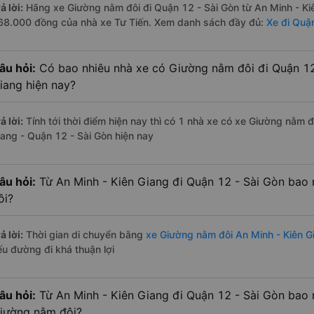
ả lời:
Hãng xe Giường nằm đôi đi Quận 12 - Sài Gòn từ An Minh - Kiê
68.000 đồng của nhà xe Tư Tiến. Xem danh sách đầy đủ:
Xe đi Quận
âu hỏi:
Có bao nhiêu nhà xe có Giường nằm đôi đi Quận 12 
iang hiện nay?
ả lời:
Tính tới thời điểm hiện nay thì có 1 nhà xe có xe Giường nằm 
iang - Quận 12 - Sài Gòn hiện nay
âu hỏi:
Từ An Minh - Kiên Giang đi Quận 12 - Sài Gòn bao
ôi?
ả lời:
Thời gian di chuyển bằng
xe Giường nằm đôi An Minh - Kiên G
ếu đường đi khá thuận lợi
âu hỏi:
Từ An Minh - Kiên Giang đi Quận 12 - Sài Gòn bao 
iường nằm đôi?