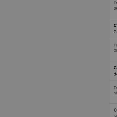
Tr
3
C
G
Tr
G
C
đ
Tr
n
C
G