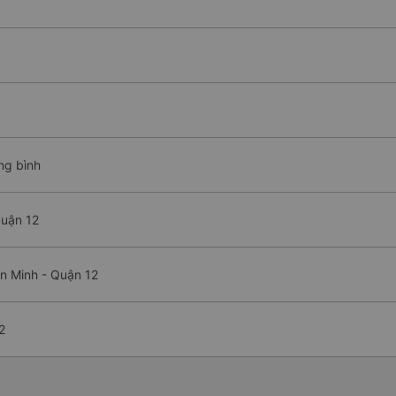
ng bình
Quận 12
n Minh - Quận 12
2