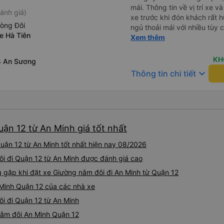
mái. Thông tin về vị trí xe v
ánh giá)
xe trước khi đón khách rất h
hòng Đôi
ngủ thoải mái với nhiều tùy
e Hà Tiên
USB được đặt ở vị trí thuận t
Xem thêm
đến điểm đến sớm hơn dự ki
KH
4 An Sương
keyboard_arrow_down
Thông tin chi tiết
ận 12 từ An Minh giá tốt nhất
uận 12 từ An Minh tốt nhất hiện nay 08/2026
đôi đi Quận 12 từ An Minh được đánh giá cao
gặp khi đặt xe Giường nằm đôi đi An Minh từ Quận 12
 Minh Quận 12 của các nhà xe
ôi đi Quận 12 từ An Minh
 nằm đôi An Minh Quận 12