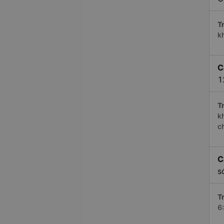
Tr
k
C
1
Tr
k
c
C
s
Tr
6