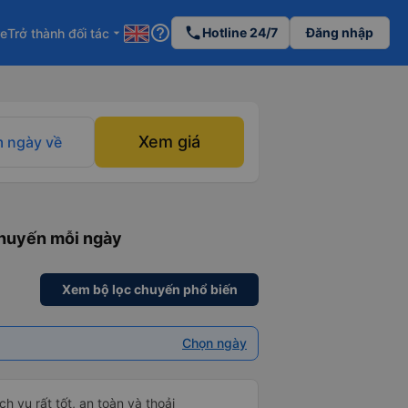
help_outline
phone
Hotline 24/7
Đăng nhập
re
Trở thành đối tác
arrow_drop_down
Xem giá
 ngày về
chuyến mỗi ngày
Xem bộ lọc chuyến phổ biến
Chọn ngày
h vụ rất tốt, an toàn và thoải