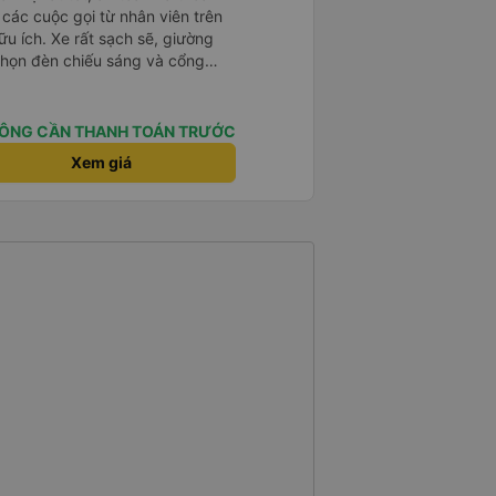
à các cuộc gọi từ nhân viên trên
ữu ích. Xe rất sạch sẽ, giường
 chọn đèn chiếu sáng và cổng
iện. Nhân viên rất lịch sự và xe
ến. Cảm ơn!
ÔNG CẦN THANH TOÁN TRƯỚC
Xem giá