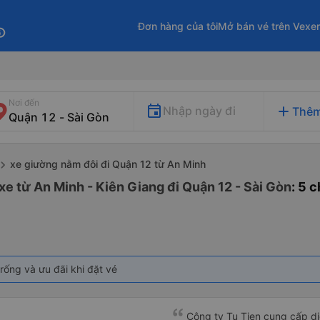
Đơn hàng của tôi
Mở bán vé trên Vexe
fo
Nơi đến
add
Nhập ngày đi
Thêm
xe giường nằm đôi đi Quận 12 từ An Minh
e từ An Minh - Kiên Giang đi Quận 12 - Sài Gòn
: 5 
rống và ưu đãi khi đặt vé
Công ty Tu Tien cung cấp dịc