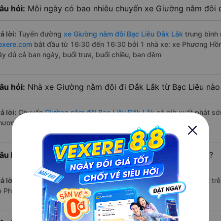
âu hỏi:
Mỗi ngày có bao nhiêu chuyến xe Giường nằm đôi đ
ả lời:
Tuyến đường
xe Giường nằm đôi Bạc Liêu Đắk Lắk
trung bình
exere.com
bắt đầu từ 16:30 đến 16:30 bởi 1 nhà xe: xe Phương Hồn
ầy đủ cả ban ngày, buổi trưa, buổi chiều, ban đêm
âu hỏi:
Nhà xe Giường nằm đôi đi Đắk Lắk từ Bạc Liêu nào
ả lời:
Chuyến
Giường nằm đôi Bạc Liêu Đắk Lắk
có giờ xuất phát sớ
hương Hồng Linh.
âu hỏi:
Nhà xe đi Đắk Lắk từ Bạc Liêu nào chạy trễ nhất?
ả lời:
Chuyến
Giường nằm đôi Bạc Liêu Đắk Lắk
có giờ xuất phát trễ
e Phương Hồng Linh.