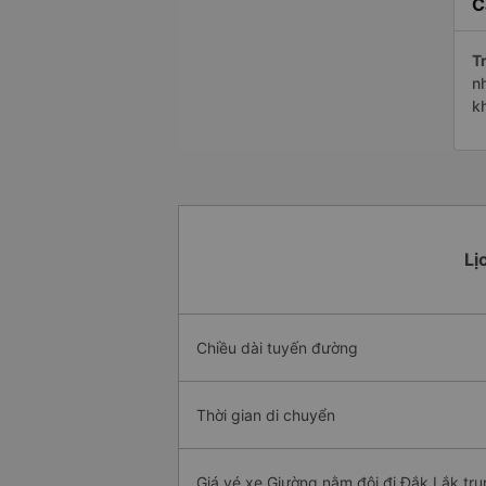
C
Tr
n
k
Lị
Chiều dài tuyến đường
Thời gian di chuyển
Giá vé xe Giường nằm đôi đi Đắk Lắk tru