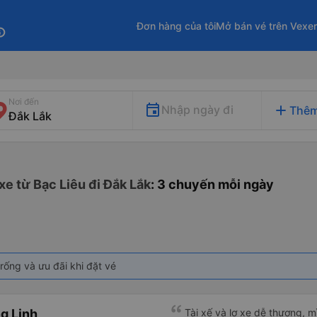
Đơn hàng của tôi
Mở bán vé trên Vexe
fo
Nơi đến
add
Nhập ngày đi
Thêm
e từ Bạc Liêu đi Đắk Lắk
: 3 chuyến mỗi ngày
rống và ưu đãi khi đặt vé
g Linh
Tài xế và lơ xe dễ thương, 