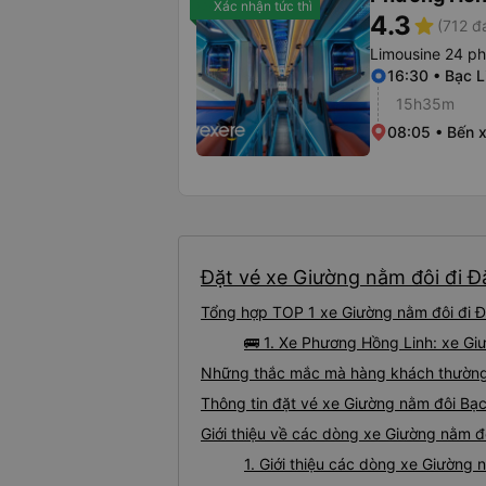
Xác nhận tức thì
4.3
star
(712 đ
Limousine 24 p
16:30 • Bạc L
15h35m
08:05 • Bến 
Đặt vé xe Giường nằm đôi đi Đắ
Tổng hợp TOP 1 xe Giường nằm đôi đi Đắ
🚌 1. Xe Phương Hồng Linh: xe Gi
Những thắc mắc mà hàng khách thường g
Thông tin đặt vé xe Giường nằm đôi Bạ
Giới thiệu về các dòng xe Giường nằm đ
1. Giới thiệu các dòng xe Giường 