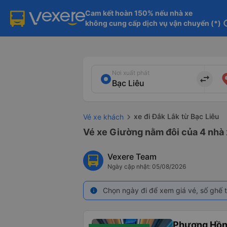
Cam kết hoàn 150% nếu nhà xe

không cung cấp dịch vụ vận chuyển (*)
in
Nơi xuất phát
import_export
xe đi Đắk Lắk từ Bạc Liêu
Vé xe khách
Vé xe Giường nằm đôi của 4 nhà x
Vexere Team
Ngày cập nhật: 05/08/2026
Chọn ngày đi để xem giá vé, số ghế t
info
Phương Hồn