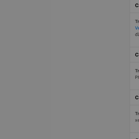
C
Tr
V
đ
C
Tr
P
C
Tr
x