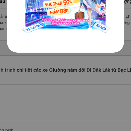
âu hỏi:
Review xe đi Đắk Lắk từ Bạc Liêu nào có chất lượng
ả lời:
Những hãng có loại xe Giường nằm đôi đi Bạc Liêu Đắk Lắk chất
hà xe Phương Hồng Linh đi Đắk Lắk từ Bạc Liêu với điểm chất lượng 
hách hàng).
ch trình chi tiết các xe Giường nằm đôi Đi Đắk Lắk từ Bạc L
ng bình