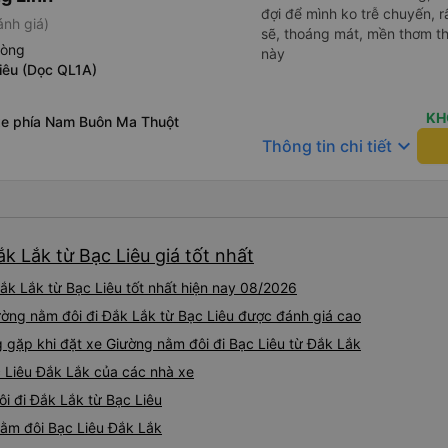
đợi để mình ko trễ chuyến, r
ánh giá)
sẽ, thoáng mát, mền thơm th
hòng
này
iêu (Dọc QL1A)
KH
xe phía Nam Buôn Ma Thuột
keyboard_arrow_down
Thông tin chi tiết
k Lắk từ Bạc Liêu giá tốt nhất
k Lắk từ Bạc Liêu tốt nhất hiện nay 08/2026
ường nằm đôi đi Đắk Lắk từ Bạc Liêu được đánh giá cao
ặp khi đặt xe Giường nằm đôi đi Bạc Liêu từ Đắk Lắk
c Liêu Đắk Lắk của các nhà xe
ôi đi Đắk Lắk từ Bạc Liêu
nằm đôi Bạc Liêu Đắk Lắk