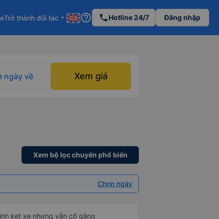
help_outline
phone
Hotline 24/7
Đăng nhập
re
Trở thành đối tác
arrow_drop_down
Xem giá
 ngày về
Xem bộ lọc chuyến phổ biến
Chọn ngày
mình kẹt xe nhưng vẫn cố gắng