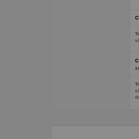
C
Tr
v
C
x
Tr
s
d