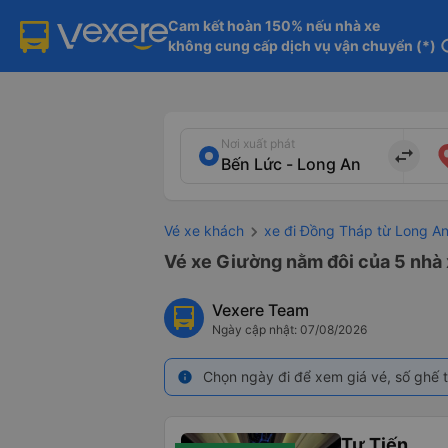
Cam kết hoàn 150% nếu nhà xe

không cung cấp dịch vụ vận chuyển (*)
in
Nơi xuất phát
import_export
Vé xe khách
xe đi Đồng Tháp từ Long A
Vé xe Giường nằm đôi của 5 nhà 
Vexere Team
Ngày cập nhật: 07/08/2026
Chọn ngày đi để xem giá vé, số ghế t
info
Tư Tiến