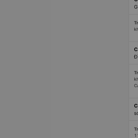
G
Tr
k
C
Đ
Tr
k
C
C
s
Tr
1