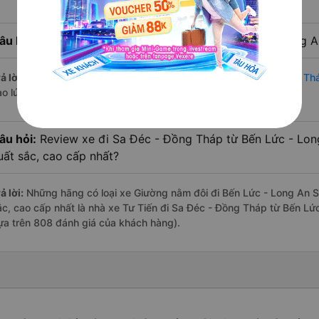
âu hỏi:
Nhà xe đi Sa Đéc - Đồng Tháp từ Bến Lức - Long A
ả lời:
Chuyến
Giường nằm đôi Bến Lức - Long An Sa Đéc - Đồng Th
ào lúc 23:30 là của nhà xe Tư Tiến.
âu hỏi:
Review xe đi Sa Đéc - Đồng Tháp từ Bến Lức - Long
uất sắc, cao cấp nhất?
ả lời:
Những hãng có loại xe Giường nằm đôi đi Bến Lức - Long An S
ắc, cao cấp nhất là nhà xe Tư Tiến đi Sa Đéc - Đồng Tháp từ Bến Lức
ựa trên 808 đánh giá của khách hàng).