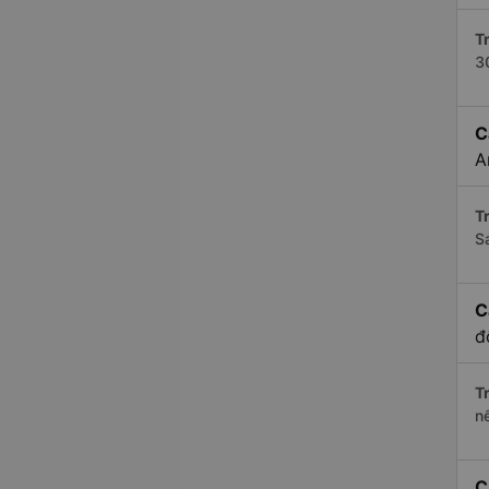
Tr
3
C
A
Tr
S
C
đ
Tr
n
C