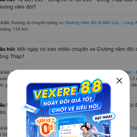
iường nằm đôi?
ả lời:
Đường di chuyển bằng
xe Giường nằm đôi đi Bến Lức - Long 
hoảng 126 km.
âu hỏi:
Mỗi ngày có bao nhiêu chuyến xe Giường nằm đôi đ
ồng Tháp?
ả lời:
Tuyến đường
xe Giường nằm đôi Bến Lức - Long An Sa Đéc -
hoảng 4 chuyến trên
Vexere.com
bắt đầu từ 11:00 đến 23:30 bởi 2 
ác giờ xe chạy có đầy đủ cả ban ngày, buổi trưa, buổi chiều, ban đ
âu hỏi:
Nhà xe Giường nằm đôi đi Sa Đéc - Đồng Tháp từ 
ớm nhất?
ả lời:
Chuyến
Giường nằm đôi Bến Lức - Long An Sa Đéc - Đồng Th
1:00 là của nhà xe Tư Tiến.