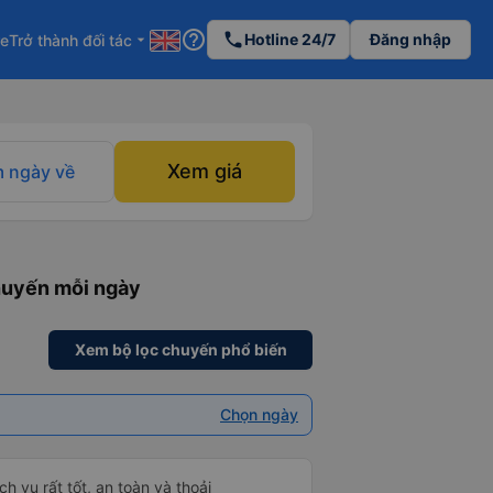
help_outline
phone
Hotline 24/7
Đăng nhập
re
Trở thành đối tác
arrow_drop_down
Xem giá
 ngày về
huyến mỗi ngày
Xem bộ lọc chuyến phổ biến
Chọn ngày
h vụ rất tốt, an toàn và thoải