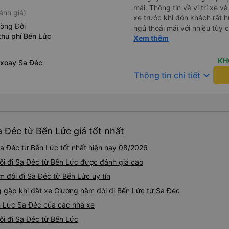
mái. Thông tin về vị trí xe v
ánh giá)
xe trước khi đón khách rất h
hòng Đôi
ngủ thoải mái với nhiều tùy
thu phí Bến Lức
USB được đặt ở vị trí thuận t
Xem thêm
đến điểm đến sớm hơn dự ki
KH
 xoay Sa Đéc
keyboard_arrow_down
Thông tin chi tiết
 Đéc từ Bến Lức giá tốt nhất
a Đéc từ Bến Lức tốt nhất hiện nay 08/2026
đôi đi Sa Đéc từ Bến Lức được đánh giá cao
 đôi đi Sa Đéc từ Bến Lức uy tín
gặp khi đặt xe Giường nằm đôi đi Bến Lức từ Sa Đéc
n Lức Sa Đéc của các nhà xe
ôi đi Sa Đéc từ Bến Lức