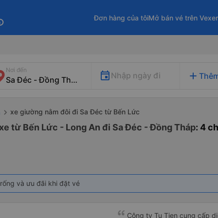
Đơn hàng của tôi
Mở bán vé trên Vexe
fo
Nơi đến
add
Nhập ngày đi
Thêm
xe giường nằm đôi đi Sa Đéc từ Bến Lức
n
xe từ Bến Lức - Long An đi Sa Đéc - Đồng Tháp
: 4 c
rống và ưu đãi khi đặt vé
Công ty Tu Tien cung cấp dịc