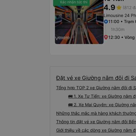
Xác nhận tức thì
4.9
star
(812 đ
Limousine 24 P
11:00 • Trạm 
1h30m
12:30 • Vòng
Đặt vé xe Giường nằm đôi đi Sa
Tổng hợp TOP 2 xe Giường nằm đôi đi S
🚌 1. Xe Tư Tiến: xe Giường nằm 
🚌 2. Xe Mai Quyên: xe Giường nằm
Những thắc mắc mà hàng khách thường 
Thông tin đặt vé xe Giường nằm đôi Bế
Giới thiệu về các dòng xe Giường nằm đ