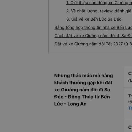
1. Giới thiệu các dòng xe Giường
2. Về chất lượng, review, đánh g
3. Giá vé xe Bến Lức Sa Đéc
Bảng tổng hợp thông tin nhà xe Bến Lứ
Cách đặt vé xe Giường nằm đôi đi Sa Đé
Đặt vé xe Giường nằm đôi Tết 2027 từ 
C
Những thắc mắc mà hàng
đ
khách thường gặp khi đặt
xe Giường nằm đôi đi Sa
Tr
Đéc - Đồng Tháp từ Bến
t
Lức - Long An
T
C