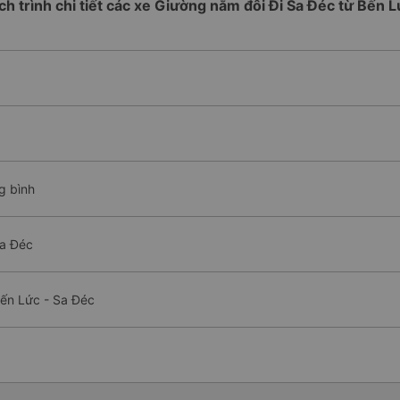
ch trình chi tiết các xe Giường nằm đôi Đi Sa Đéc từ Bến 
g bình
Sa Đéc
Bến Lức - Sa Đéc