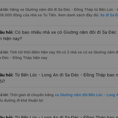
ả lời:
Hãng xe Giường nằm đôi đi Sa Đéc - Đồng Tháp từ Bến Lức - L
08.000 đồng của nhà xe Tư Tiến. Xem danh sách đầy đủ:
Xe đi Sa 
âu hỏi:
Có bao nhiêu nhà xe có Giường nằm đôi đi Sa Đéc 
n hiện nay?
ả lời:
Tính tới thời điểm hiện nay thì có 2 nhà xe có xe Giường nằm 
a Đéc - Đồng Tháp hiện nay
âu hỏi:
Từ Bến Lức - Long An đi Sa Đéc - Đồng Tháp bao 
ôi?
ả lời:
Thời gian di chuyển bằng
xe Giường nằm đôi Bến Lức - Long 
ếu đường đi khá thuận lợi
âu hỏi:
Từ Bến Lức - Long An đi Sa Đéc - Đồng Tháp bao n