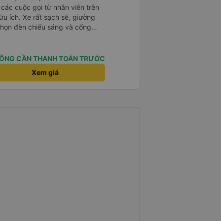
à các cuộc gọi từ nhân viên trên
ữu ích. Xe rất sạch sẽ, giường
 chọn đèn chiếu sáng và cổng
iện. Nhân viên rất lịch sự và xe
ến. Cảm ơn!
ÔNG CẦN THANH TOÁN TRƯỚC
Xem giá