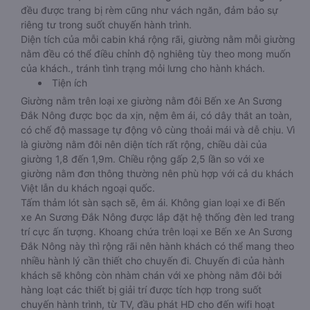
đều được trang bị rèm cũng như vách ngăn, đảm bảo sự
riêng tư trong suốt chuyến hành trình.
Diện tích của mỗi cabin khá rộng rãi, giường nằm mỗi giường
nằm đều có thể điều chỉnh độ nghiêng tùy theo mong muốn
của khách., tránh tình trạng mỏi lưng cho hành khách.
Tiện ích
Giường nằm trên loại xe giường nằm đôi Bến xe An Sương
Đắk Nông được bọc da xịn, nệm êm ái, có dây thắt an toàn,
có chế độ massage tự động vô cùng thoải mái và dễ chịu. Vì
là giường nằm đôi nên diện tích rất rộng, chiều dài của
giường 1,8 đến 1,9m. Chiều rộng gấp 2,5 lần so với xe
giường nằm đơn thông thường nên phù hợp với cả du khách
Việt lẫn du khách ngoại quốc.
Tấm thảm lót sàn sạch sẽ, êm ái. Không gian loại xe đi Bến
xe An Sương Đắk Nông được lắp đặt hệ thống đèn led trang
trí cực ấn tượng. Khoang chứa trên loại xe Bến xe An Sương
Đắk Nông này thì rộng rãi nên hành khách có thể mang theo
nhiều hành lý cần thiết cho chuyến đi. Chuyến đi của hành
khách sẽ không còn nhàm chán với xe phòng nằm đôi bởi
hàng loạt các thiết bị giải trí được tích hợp trong suốt
chuyến hành trình, từ TV, đầu phát HD cho đến wifi hoạt