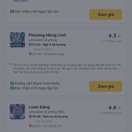
đánh giá 5 sao rồi. Chú tài xế còn uống pepsi rất dễ thương chứ không có
Xem thêm
hút thuốc phè phè như các xe khác. Đón trả đúng điểm. Được nằm đúng
giường đã đặt. Nói chung 10 điểm.
Xác nhận chỗ ngay lập tức
Xem giá
Phương Hồng Linh
4.3
Limousine 24 phòng
(714 đánh giá)
21:30 • Ngã 4 An Sương
6 giờ 10 phút
03:40 • Chợ Đắk Song
Tài xế và lơ xe dễ thương, mình kẹt xe nhưng vẫn cố gắng đợi để mình ko trễ
chuyến, rất nhẹ nhàng và lịch sự. Xe sạch sẽ, thoáng mát, mền thơm tho.
Rất hài lòng trong chuyến đi này
Không cần thanh toán trước
Xem giá
Xác nhận chỗ ngay lập tức
Loan Sáng
4.9
Limousine 22 phòng (WC)
(1306 đánh giá)
18:46 • Bến xe An Sương
7 giờ 45 phút
02:31 • Cư Jut QL14