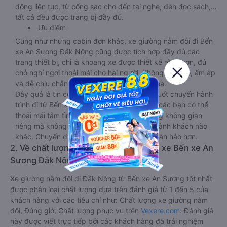
động liên tục, từ cổng sạc cho đến tai nghe, đèn đọc sách,…
tất cả đều được trang bị đầy đủ.
Ưu điểm
Cũng như những cabin đơn khác, xe giường nằm đôi đi Bến
xe An Sương Đắk Nông cũng được tích hợp đầy đủ các
trang thiết bị, chỉ là khoang xe được thiết kế rộng hơn, đủ
chỗ nghỉ ngơi thoải mái cho hai người. Không gian đó, ấm áp
và dễ chịu chẳng khác chi căn phòng tại nhà.
Đây quả là tin cực vui với các cặp đôi bởi suốt chuyến hành
trình đi từ Bến xe An Sương đến Đắk Nông các bạn có thể
thoải mái tâm tình, trò chuyện với nhau trong không gian
riêng mà không sợ ảnh hưởng đến bất cứ hành khách nào
khác. Chuyến du lịch vì thế cũng trở nên hoàn hảo hơn.
2. Về chất lượng, review, đánh giá nhà xe Bến xe An
Sương Đắk Nông giường nằm đôi
Xe giường nằm đôi đi Đắk Nông từ Bến xe An Sương tốt nhất
được phân loại chất lượng dựa trên đánh giá từ 1 đến 5 của
khách hàng với các tiêu chí như: Chất lượng xe giường nằm
đôi, Đúng giờ, Chất lượng phục vụ trên
Vexere.com
. Đánh giá
này được viết trực tiếp bởi các khách hàng đã trải nghiệm