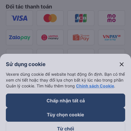
Đối tác thanh toán
close
Sử dụng cookie
Vexere dùng cookie để website hoạt động ổn định. Bạn có thể
xem chi tiết hoặc thay đổi lựa chọn bất kỳ lúc nào trong phần
Quản lý cookie. Tìm hiểu thêm trong
Chính sách Cookie
.
Chấp nhận tất cả
Tùy chọn cookie
Từ chối