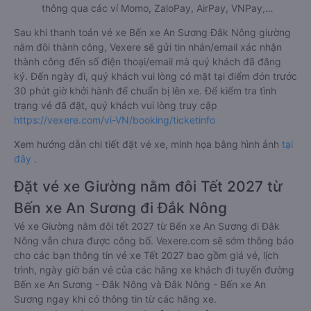
thông qua các ví Momo, ZaloPay, AirPay, VNPay,…
Sau khi thanh toán vé xe Bến xe An Sương Đắk Nông giường
nằm đôi thành công, Vexere sẽ gửi tin nhắn/email xác nhận
thành công đến số điện thoại/email mà quý khách đã đăng
ký. Đến ngày đi, quý khách vui lòng có mặt tại điểm đón trước
30 phút giờ khởi hành để chuẩn bị lên xe. Để kiểm tra tình
trạng vé đã đặt, quý khách vui lòng truy cập
https://vexere.com/vi-VN/booking/ticketinfo
Xem hướng dẫn chi tiết đặt vé xe, minh họa bằng hình ảnh
tại
đây
.
Đặt vé xe Giường nằm đôi Tết 2027 từ
Bến xe An Sương đi Đắk Nông
Vé xe Giường nằm đôi tết 2027 từ Bến xe An Sương đi Đắk
Nông vẫn chưa được công bố. Vexere.com sẽ sớm thông báo
cho các bạn thông tin vé xe Tết 2027 bao gồm giá vé, lịch
trình, ngày giờ bán vé của các hãng xe khách đi tuyến đường
Bến xe An Sương - Đắk Nông và Đắk Nông - Bến xe An
Sương ngay khi có thông tin từ các hãng xe.