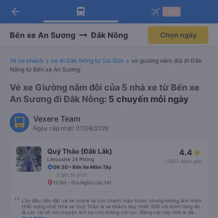
arrow_back
Tải app Vexere ngay!
Tải app Vexere
-30k
Mở app
Mở app
Nhận ưu đãi thành viên độc
-30k/ghế khi đặt vé máy bay qua
quyền
app
Bến xe An Sương
Đắk Nông
Chọn ngày
Vé xe khách
xe đi Đăk Nông từ Sài Gòn
xe giường nằm đôi đi Đăk
Nông từ Bến xe An Sương
Vé xe Giường nằm đôi của 5 nhà xe từ Bến xe
An Sương đi Đắk Nông
: 5 chuyến mỗi ngày
Vexere Team
Ngày cập nhật: 07/08/2026
Quý Thảo (Đắk Lắk)
4.4
Limousine 24 Phòng
(1803 đánh giá)
06:30 • Bến Xe Miền Tây
5 giờ 30 phút
12:00 • Gia Nghĩa (QL14)
Lần đầu tiên đặt vé xe online lại còn thanh toán trước nhưng không làm mình
thất vọng nha! Nhà xe Quý Thảo là xe khách duy nhất (Đối với mình từng đi)
là các tài xế nói chuyện lịch sự chứ không nói tục. Riêng cái này thôi là đã