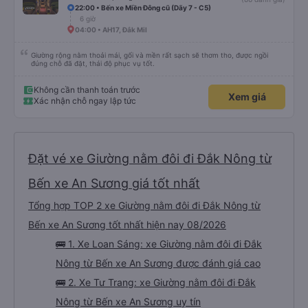
22:00 • Bến xe Miền Đông cũ (Dãy 7 - C5)
6 giờ
04:00 • AH17, Đắk Mil
Giường rộng nằm thoải mái, gối và mền rất sạch sẽ thơm tho, được ngồi
đúng chỗ đã đặt, thái độ phục vụ tốt.
Không cần thanh toán trước
Xem giá
Xác nhận chỗ ngay lập tức
Đặt vé xe Giường nằm đôi đi Đắk Nông từ
Bến xe An Sương giá tốt nhất
Tổng hợp TOP 2 xe Giường nằm đôi đi Đắk Nông từ
Bến xe An Sương tốt nhất hiện nay 08/2026
🚌 1. Xe Loan Sáng: xe Giường nằm đôi đi Đắk
Nông từ Bến xe An Sương được đánh giá cao
🚌 2. Xe Tư Trang: xe Giường nằm đôi đi Đắk
Nông từ Bến xe An Sương uy tín