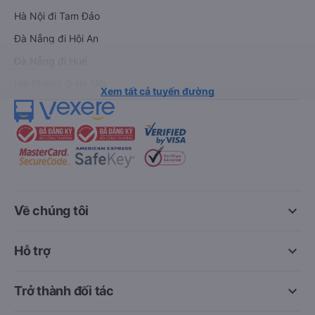
Hà Nội đi Tam Đảo
Đà Nẵng đi Hội An
Đà Nẵng đi Huế
Hải Phòng đi Hà Nội
Xem tất cả tuyến đường
keyboard_arrow_down
Về chúng tôi
keyboard_arrow_down
Hỗ trợ
keyboard_arrow_down
Trở thành đối tác