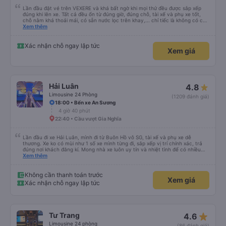
Lần đầu đặt vé trên VEXERE và khá bất ngờ khi mọi thứ đều được sắp xếp
đúng khi lên xe. Tất cả đều ổn từ đúng giờ, đúng chỗ, tài xế và phụ xe tốt,
chỗ nằm khá thoải mái, có sẵn nước lọc trên khay,... chỉ tiếc là không có chỗ
để sạc pin thôi. Nhưng vậy cũng quá ổn rồi!
Xem thêm
Xác nhận chỗ ngay lập tức
Xem giá
Hải Luân
4.8
Limousine 24 Phòng
(1209 đánh giá)
18:00 • Bến xe An Sương
4 giờ 40 phút
22:40 • Cầu vượt Gia Nghĩa
Lần đầu đi xe Hải Luân, mình đi từ Buôn Hồ vô SG, tài xế và phụ xe dễ
thương. Xe ko có mùi như 1 số xe mình từng đi, sắp xếp vị trí chính xác, trả
đúng nơi khách đăng kí. Mong nhà xe luôn uy tín và nhiệt tình để có nhiều
khách hàng hơn nữa
Xem thêm
Không cần thanh toán trước
Xem giá
Xác nhận chỗ ngay lập tức
star_rate
Tư Trang
4.6
Limousine 24 phòng
(86 đánh giá)