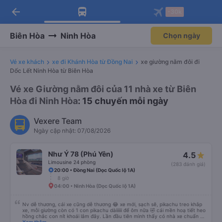
arrow_back
Tải app Vexere ngay!
Tải app Vexere
-30k
Mở app
Mở app
Nhận ưu đãi thành viên độc
-30k/ghế khi đặt vé máy bay qua
quyền
app
Biên Hòa
Ninh Hòa
Chọn ngày
Vé xe khách
xe đi Khánh Hòa từ Đồng Nai
xe giường nằm đôi đi
Dốc Lết Ninh Hòa từ Biên Hòa
Vé xe Giường nằm đôi của 11 nhà xe từ Biên
Hòa đi Ninh Hòa
: 15 chuyến mỗi ngày
Vexere Team
Ngày cập nhật: 07/08/2026
Như Ý 78 (Phú Yên)
4.5
Limousine 24 phòng
(283 đánh giá)
20:00 • Đồng Nai (Dọc Quốc lộ 1A)
8 giờ
04:00 • Ninh Hòa (Dọc Quốc lộ 1A)
Nv dễ thương, cái xe cũng dễ thương 😂 xe mới, sạch sẽ, pikachu treo khắp
xe, mỗi giường còn có 1 con pikachu dàiiiiii để ôm nữa 🤣 cái mền hoạ tiết heo
hồng chắc con nít khoái lắm đây. Lần đầu tiên mình thấy có nhà xe chuẩn bị