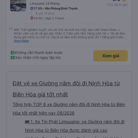
Limousine 24 Phòng
(125 đánh giá)
17:35 • Văn Phòng Bình Thạnh
6 giờ 15 phút
23:50 • Ngã 3 Thành
Một Trãi nghiệm tuyệt vời với nhà xe mới mà mấy bạn nên tham khảo: +
Nhân viên và tài xế gọi xác nhận 2 3 lần yên tâm hẵng luôn nè + Tài xế đón
đúng giờ mình ra chờ có 10p là xe đón luôn không phải 30 1 tiếng gọi trước
đợi cực + Xe mới, xịn, thơm và Đặt biệt là cực kỳ ưng mền gối trên xe luôn
Xem thêm
nha. Bình thường toàn gối da nằm đau cả cổ mà đây gối này nhà xe đổi hết
luôn qua gối dạng lông êm cực. + Giường rộng cực kỳ, có móc treo dép ở
trên không bị vướng chân như các xe khác mình từng đi + Tài xế lơ xe nhiệt
Không cần thanh toán trước
Xem giá
tình hỗ trợ hỏi đón trả cực bao nhiệt tình nhẹ nhàn luôn nha + Trên xe còn
Xác nhận chỗ ngay lập tức
có bánh nước, khăn lạnh. Tới trạm tài xế còn tinh ý chuẩn bị thêm khăn lạnh
ở trạm dừng nữa. 10đ cho sự tinh tế của nhà xe nha.
Đặt vé xe Giường nằm đôi đi Ninh Hòa từ
Biên Hòa giá tốt nhất
Tổng hợp TOP 8 xe Giường nằm đôi đi Ninh Hòa từ Biên
Hòa tốt nhất hiện nay 08/2026
🚌 1. Xe Tín Phát Limousine: xe Giường nằm đôi đi
Ninh Hòa từ Biên Hòa được đánh giá cao