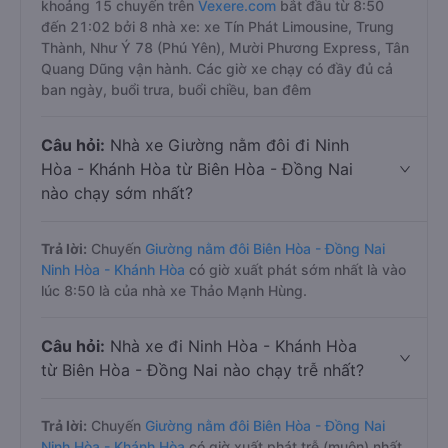
khoảng 15 chuyến trên
Vexere.com
bắt đầu từ 8:50
đến 21:02 bởi 8 nhà xe: xe Tín Phát Limousine, Trung
Thành, Như Ý 78 (Phú Yên), Mười Phương Express, Tân
Quang Dũng vận hành. Các giờ xe chạy có đầy đủ cả
ban ngày, buổi trưa, buổi chiều, ban đêm
Câu hỏi:
Nhà xe Giường nằm đôi đi Ninh
Hòa - Khánh Hòa từ Biên Hòa - Đồng Nai
nào chạy sớm nhất?
Trả lời:
Chuyến
Giường nằm đôi Biên Hòa - Đồng Nai
Ninh Hòa - Khánh Hòa
có giờ xuất phát sớm nhất là vào
lúc 8:50 là của nhà xe Thảo Mạnh Hùng.
Câu hỏi:
Nhà xe đi Ninh Hòa - Khánh Hòa
từ Biên Hòa - Đồng Nai nào chạy trễ nhất?
Trả lời:
Chuyến
Giường nằm đôi Biên Hòa - Đồng Nai
Ninh Hòa - Khánh Hòa
có giờ xuất phát trễ (muộn) nhất