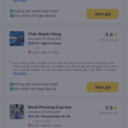
cả bàn chải đánh răng. Có 2 ông bà cụ lên xe còn được nv dẫn tới tận nơi để
Xem thêm
hỗ trợ, nói chung là chu đáo ah.
Không cần thanh toán trước
Xem giá
Xác nhận chỗ ngay lập tức
Thảo Mạnh Hùng
3.0
Limousine 22 Phòng Đôi
(365 đánh giá)
20:02 • Ngã Tư Amata
6 giờ
02:02 • Ngã 3 Thành
quý công ty nên: 1) kiểm tra và dán tem hành lý cho khách theo màu của
từng chuyến tránh mất mát và nhầm chuyến khi tập kết hàng lên xe. vì mình
có 2 chuyến sài gòn và cần thơ đợi chung 1 khung giờ, 1 địa điểm. vì là khách
thân thiết của quý công ty nên rất hài lòng và tin tưởng. tuy nhiên rất mong
Xem thêm
muốn đội ngũ nhân viên anh chị em nhà xe cùng nhau cải thiện ngày một
phát triển. 2) đồng nhất về cách giao tiếp và CSKH nhẹ nhàng, chu đáo nữa
thì chắc chắn quy công ty là nhà xe được yêu thích và lựa chọn số 1 quy
Không cần thanh toán trước
Xem giá
nhơn. rất cảm ơn quý anh chị em cty cũng như chị Thảo đã lắng nghe và
Xác nhận chỗ ngay lập tức
tiếp nhận. " khách hàng thân thiết nhiều năm của nhà xe từ thời sinh viên"
Mười Phương Express
3.9
Limousine 24 phòng đôi
(308 đánh giá)
21:00 • Đồng Nai (Dọc QL1A)
4 giờ 45 phút
01:45 • Ngã Ba Thành