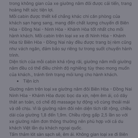
trong không gian của xe giường nằm đôi được cải tiến, trang
hoàng hết sức tiện lợi.
Mỗi cabin được thiết kế chẳng khác chi căn phòng của
khách sạn hạng sang, mang đến chất lượng chuyến đi Biên
Hòa - Đồng Nai - Ninh Hòa - Khánh Hòa tốt nhất cho mỗi
hành khách. Mỗi cabin trên loại xe xe đi Ninh Hòa - Khánh
Hòa từ Biên Hòa - Đồng Nai này đều được trang bị rèm cũng
như vách ngăn, đảm bảo sự riêng tư trong suốt chuyến hành
trình.
Diện tích của mỗi cabin khá rộng rãi, giường nằm mỗi giường
nằm đều có thể điều chỉnh độ nghiêng tùy theo mong muốn
của khách., tránh tình trạng mỏi lưng cho hành khách.
Tiện ích
Giường nằm trên loại xe giường nằm đôi Biên Hòa - Đồng Nai
Ninh Hòa - Khánh Hòa được bọc da xịn, nệm êm ái, có dây
thắt an toàn, có chế độ massage tự động vô cùng thoải mái
và dễ chịu. Vì là giường nằm đôi nên diện tích rất rộng, chiều
dài của giường 1,8 đến 1,9m. Chiều rộng gấp 2,5 lần so với
xe giường nằm đơn thông thường nên phù hợp với cả du
khách Việt lẫn du khách ngoại quốc.
Tấm thảm lót sàn sạch sẽ, êm ái. Không gian loại xe đi Biên