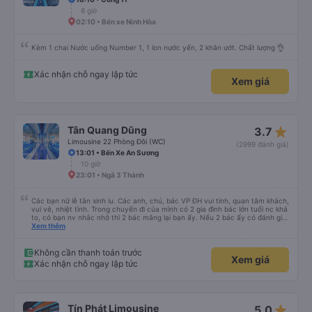
8 giờ
02:10 • Bến xe Ninh Hòa
Kèm 1 chai Nước uống Number 1, 1 lon nước yến, 2 khăn ướt. Chất lượng 👌
Xác nhận chỗ ngay lập tức
Xem giá
star_rate
Tân Quang Dũng
3.7
Limousine 22 Phòng Đôi (WC)
(2999 đánh giá)
13:01 • Bến Xe An Sương
10 giờ
23:01 • Ngã 3 Thành
Các bạn nữ lễ tân xinh iu. Các anh, chú, bác VP ĐH vui tính, quan tâm khách,
vui vẻ, nhiệt tình. Trong chuyến đi của mình có 2 gia đình bác lớn tuổi nc khá
to, có bạn nv nhắc nhở thì 2 bác mắng lại bạn ấy. Nếu 2 bác ấy có đánh giá
xấu thì mình ngược lại nha. Bạn ấy nhắc nhở rất đúng. 2 bác nói rất to. To
Xem thêm
đến lỗi mình ngủ còn mơ được câu chuyện các bác nói với nhau xuất hiện
trong giấc mơ của mình luôn. Nên nếu bạn ấy bị phản ánh thì đừng trừ lương
bạn ấy nha. Nếu bạn ấy bị trừ thì bảo bạn ấy liên hệ sđt của mình, mình hỗ
Không cần thanh toán trước
Xem giá
trợ ạ. Số mình đuôi 666, chuyến ĐH-NT ngày 16/1. À các bạn nữ lễ tân xinh
Xác nhận chỗ ngay lập tức
iu còn đổi cho mình phòng đơn sang đôi xong còn note là (một mình) yêu
luôn. Nhưng phòng đôi mà nằm một thì mỗi lần xe rẽ 1 cái là ✈️ Ít đi xe khách
nhưng đủ để đánh giá 10/10.
star_rate
Tín Phát Limousine
5.0