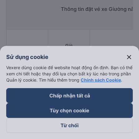
Thông tin đặt vé xe Giường nằm 
Giờ
Nhà xe
Điểm đ
chạy
close
Sử dụng cookie
Vexere dùng cookie để website hoạt động ổn định. Bạn có thể
xem chi tiết hoặc thay đổi lựa chọn bất kỳ lúc nào trong phần
Tín Phát
17:35 - 17:45
181 Chu Văn An, Phườ
Quản lý cookie. Tìm hiểu thêm trong
Chính sách Cookie
.
Limousine
Trung Thành
18:10 - 18:10
QL51
Chấp nhận tất cả
Như Ý 78 (Phú
Tùy chọn cookie
20:00 - 20:02
Dọc Quốc lộ 1A
Yên)
Từ chối
Mười Phương
20:30 - 21:00
Dọc Quốc lộ 1A
Express