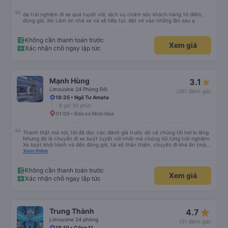
dạ trải nghiệm đi xe quá tuyệt vời, dịch vụ chăm sóc khách hàng 10 điểm,
đúng giờ. Xin cảm ơn nhà xe và sẽ tiếp tục đặt vé vào những lần sau ạ
Không cần thanh toán trước
Xem giá
Xác nhận chỗ ngay lập tức
Mạnh Hùng
3.1
Limousine 24 Phòng Đôi
(381 đánh giá)
18:35 • Ngã Tư Amata
6 giờ 30 phút
01:05 • Bến xe Ninh Hòa
Thành thật mà nói, tôi đã đọc các đánh giá trước đó và chúng tôi hơi lo lắng.
Nhưng đó là chuyến đi xe buýt tuyệt vời nhất mà chúng tôi từng trải nghiệm.
Xe buýt khởi hành và đến đúng giờ, tài xế thân thiện, chuyến đi khá ổn (mặc
dù vẫn hơi xóc, nhưng đó là đặc trưng của Việt Nam ^^), và chỗ ngồi thoải
Xem thêm
mái. Chúng tôi thực sự rất hài lòng.
Không cần thanh toán trước
Xem giá
Xác nhận chỗ ngay lập tức
star_rate
Trung Thành
4.7
Limousine 24 phòng
(31 đánh giá)
18:10 • Cổng 11