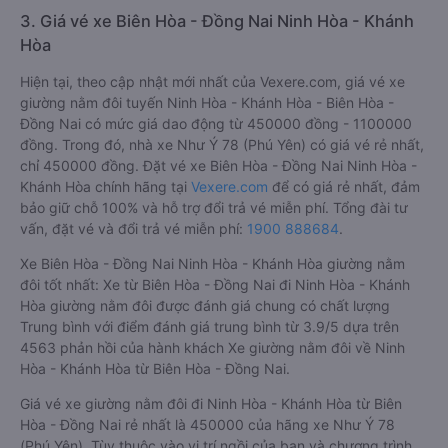
3. Giá vé xe Biên Hòa - Đồng Nai Ninh Hòa - Khánh
Hòa
Hiện tại, theo cập nhật mới nhất của Vexere.com, giá vé xe
giường nằm đôi tuyến Ninh Hòa - Khánh Hòa - Biên Hòa -
Đồng Nai có mức giá dao động từ 450000 đồng - 1100000
đồng. Trong đó, nhà xe Như Ý 78 (Phú Yên) có giá vé rẻ nhất,
chỉ 450000 đồng. Đặt vé xe Biên Hòa - Đồng Nai Ninh Hòa -
Khánh Hòa chính hãng tại
Vexere.com
để có giá rẻ nhất, đảm
bảo giữ chỗ 100% và hỗ trợ đổi trả vé miễn phí. Tổng đài tư
vấn, đặt vé và đổi trả vé miễn phí:
1900 888684
.
Xe Biên Hòa - Đồng Nai Ninh Hòa - Khánh Hòa giường nằm
đôi tốt nhất: Xe từ Biên Hòa - Đồng Nai đi Ninh Hòa - Khánh
Hòa giường nằm đôi được đánh giá chung có chất lượng
Trung bình với điểm đánh giá trung bình từ 3.9/5 dựa trên
4563 phản hồi của hành khách Xe giường nằm đôi về Ninh
Hòa - Khánh Hòa từ Biên Hòa - Đồng Nai.
Giá vé xe giường nằm đôi đi Ninh Hòa - Khánh Hòa từ Biên
Hòa - Đồng Nai rẻ nhất là 450000 của hãng xe Như Ý 78
(Phú Yên). Tùy thuộc vào vị trí ngồi của bạn và chương trình