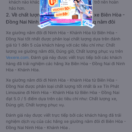
khách nào khác. Chuyến du lịch vì thế cũng trở nên hoàn
hảo hơn.
2. Về chất lượng, review, đánh giá nhà xe Biên Hòa -
Đồng Nai Ninh Hòa - Khánh Hòa giường nằm đôi
Xe giường nằm đôi đi Ninh Hòa - Khánh Hòa từ Biên Hòa -
Đồng Nai tốt nhất được phân loại chất lượng dựa trên đánh
giá từ 1 đến 5 của khách hàng với các tiêu chí như: Chất
lượng xe giường nằm đôi, Đúng giờ, Chất lượng phục vụ trên
Vexere.com
. Đánh giá này được viết trực tiếp bởi các khách
hàng đã trải nghiệm các hãng Xe Biên Hòa - Đồng Nai đi Ninh
Hòa - Khánh Hòa.
Xe giường nằm đôi đi Ninh Hòa - Khánh Hòa từ Biên Hòa -
Đồng Nai được phân loại chất lượng tốt nhất là xe Tín Phát
Limousine đi Ninh Hòa - Khánh Hòa từ Biên Hòa - Đồng Nai
đạt 5.0 / 5 điểm dựa trên các tiêu chí như: Chất lượng xe,
Đúng giờ, Chất lượng phục vụ.
Đánh giá này được viết trực tiếp bởi các khách hàng đã trải
nghiệm dịch vụ của các hãng xe giường nằm đôi đi Biên Hòa -
Đồng Nai Ninh Hòa - Khánh Hòa .