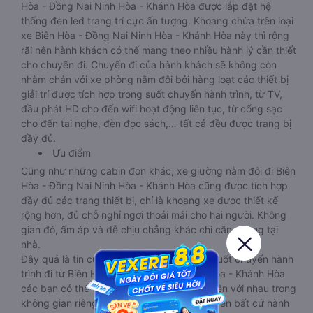
Hòa - Đồng Nai Ninh Hòa - Khánh Hòa được lắp đặt hệ
thống đèn led trang trí cực ấn tượng. Khoang chứa trên loại
xe Biên Hòa - Đồng Nai Ninh Hòa - Khánh Hòa này thì rộng
rãi nên hành khách có thể mang theo nhiều hành lý cần thiết
cho chuyến đi. Chuyến đi của hành khách sẽ không còn
nhàm chán với xe phòng nằm đôi bởi hàng loạt các thiết bị
giải trí được tích hợp trong suốt chuyến hành trình, từ TV,
đầu phát HD cho đến wifi hoạt động liên tục, từ cổng sạc
cho đến tai nghe, đèn đọc sách,… tất cả đều được trang bị
đầy đủ.
Ưu điểm
Cũng như những cabin đơn khác, xe giường nằm đôi đi Biên
Hòa - Đồng Nai Ninh Hòa - Khánh Hòa cũng được tích hợp
đầy đủ các trang thiết bị, chỉ là khoang xe được thiết kế
rộng hơn, đủ chỗ nghỉ ngơi thoải mái cho hai người. Không
gian đó, ấm áp và dễ chịu chẳng khác chi căn phòng tại
nhà.
Đây quả là tin cực vui với các cặp đôi bởi suốt chuyến hành
trình đi từ Biên Hòa - Đồng Nai đến Ninh Hòa - Khánh Hòa
các bạn có thể thoải mái tâm tình, trò chuyện với nhau trong
không gian riêng mà không sợ ảnh hưởng đến bất cứ hành