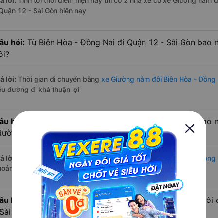
ả lời:
Tính tới thời điểm hiện nay thì có 2 nhà xe có xe Giường nằm 
 Quận 12 - Sài Gòn hiện nay
âu hỏi:
Từ Biên Hòa - Đồng Nai đi Quận 12 - Sài Gòn bao 
ôi?
ả lời:
Thời gian di chuyển bằng
xe Giường nằm đôi Biên Hòa - Đồng 
ếu đường đi khá thuận lợi
âu hỏi:
Từ Biên Hòa - Đồng Nai đi Quận 12 - Sài Gòn bao 
iường nằm đôi?
ả lời:
Đường di chuyển bằng
xe Giường nằm đôi đi Biên Hòa - Đồng 
hoảng 235 km.
âu hỏi:
Mỗi ngày có bao nhiêu chuyến xe Giường nằm đôi 
 Sài Gòn?