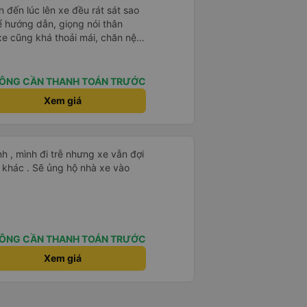
 hướng dẫn, giọng nói thân
 của mình hầu hết là các cô bác
sẽ thấy có một chút mùi người già
 mình ban đầu dự kiến là Ngã 3
ÔNG CẦN THANH TOÁN TRƯỚC
rab nhưng các anh hướng dẫn
Xem giá
ma nào dám chở đâu ( vì đây là
m, dân chơi cỏ kẹo ke...) Và
Ngã 3 thành , nơi sáng sủa an
nh , mình đi trễ nhưng xe vẫn đợi
 đỡ
khác . Sẽ ủng hộ nhà xe vào
ÔNG CẦN THANH TOÁN TRƯỚC
Xem giá