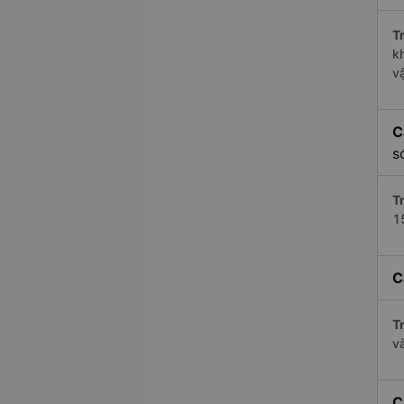
Tr
k
v
C
s
Tr
1
C
Tr
v
C