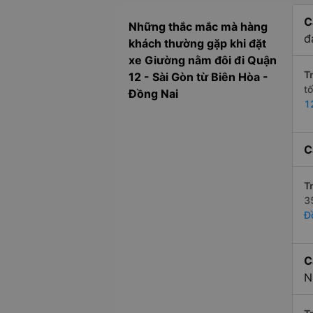
C
Những thắc mắc mà hàng
đ
khách thường gặp khi đặt
xe Giường nằm đôi đi Quận
Tr
12 - Sài Gòn từ Biên Hòa -
t
Đồng Nai
1
C
Tr
3
Đ
C
N