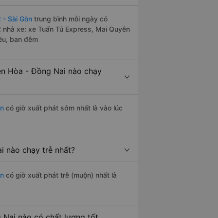
 - Sài Gòn
trung bình mỗi ngày có
2 nhà xe: xe Tuấn Tú Express, Mai Quyên
iều, ban đêm
ên Hòa - Đồng Nai nào chạy
òn
có giờ xuất phát sớm nhất là vào lúc
i nào chạy trễ nhất?
òn
có giờ xuất phát trễ (muộn) nhất là
Nai nào có chất lượng tốt,