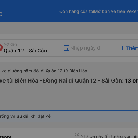
Đơn hàng của tôi
Mở bán vé trên Vexe
fo
Nơi đến
add
Nhập ngày đi
Thêm
xe giường nằm đôi đi Quận 12 từ Biên Hòa
e từ Biên Hòa - Đồng Nai đi Quận 12 - Sài Gòn
: 13 
rống và ưu đãi khi đặt vé
ress
Nhà xe này ấn tượng với mìn