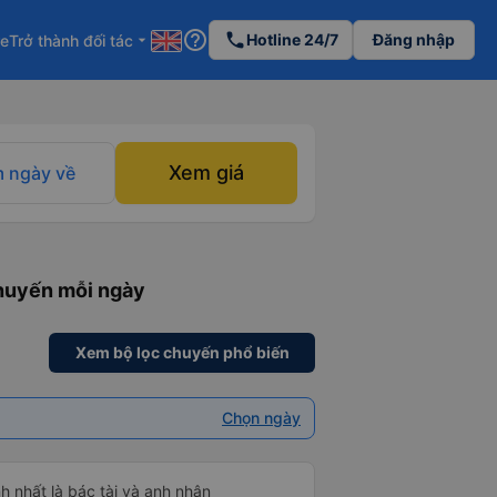
help_outline
phone
Hotline 24/7
Đăng nhập
re
Trở thành đối tác
arrow_drop_down
Xem giá
 ngày về
chuyến mỗi ngày
Xem bộ lọc chuyến phổ biến
Chọn ngày
h nhất là bác tài và anh nhân