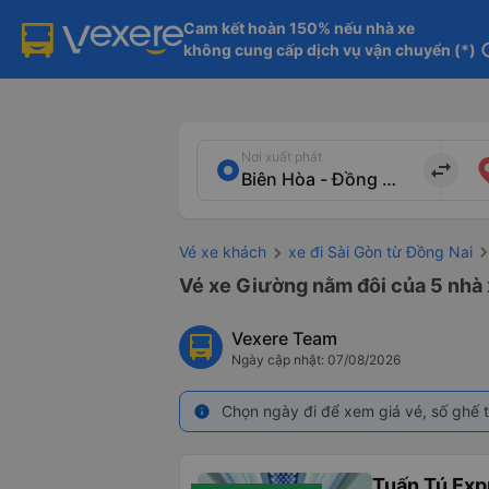
Cam kết hoàn 150% nếu nhà xe

không cung cấp dịch vụ vận chuyển (*)
in
Nơi xuất phát
import_export
Vé xe khách
xe đi Sài Gòn từ Đồng Nai
Vé xe Giường nằm đôi của 5 nhà x
Vexere Team
Ngày cập nhật: 07/08/2026
Chọn ngày đi để xem giá vé, số ghế t
info
Tuấn Tú Exp