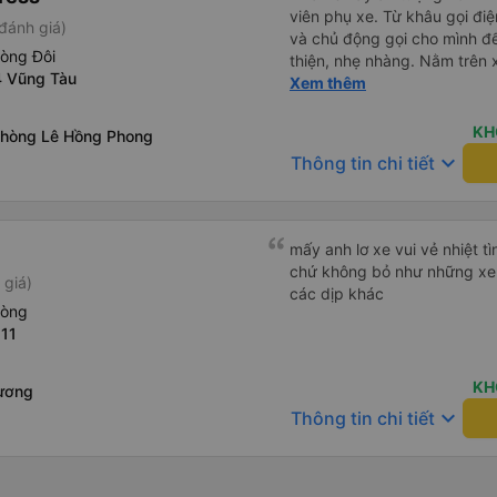
viên phụ xe. Từ khâu gọi điện đến lúc lên xe đều rát sát sao
đánh giá)
và chủ động gọi cho mình để
hòng Đôi
thiện, nhẹ nhàng. Nằm trên xe cũng khá thoải mái, chăn nệm
4 Vũng Tàu
nước suối đầy đủ. Chuyến xe
Xem thêm
lớn tuổi thế nên khi hít thở 
Lúc xuống xe, điểm thả của
KH
Phòng Lê Hồng Phong
Sợi ( Nha Trang ) và bắt G
keyboard_arrow_down
Thông tin chi tiết
mình xuống ở đây không có 
địa bàn của thế lực xe ôm ngầ
thế là mình được chở xuống 
toàn hơn. Một Chuyến xe được biết thêm nhiều câu chuyện
mấy anh lơ xe vui vẻ nhiệt tì
mới. Cảm ơn nhà xe đã giúp
chứ không bỏ như những xe 
 giá)
các dịp khác
hòng
 11
KH
ương
keyboard_arrow_down
Thông tin chi tiết