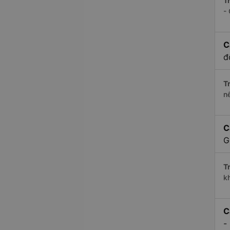
Tr
-
C
đ
Tr
n
C
G
Tr
k
C
-