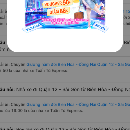
ả lời:
Tuyến đường
xe Giường nằm đôi Biên Hòa - Đồng Nai Quận 12
hoảng 13 chuyến trên
Vexere.com
bắt đầu từ 15:50 đến 19:00 bởi 
ận hành. Các giờ xe chạy có đầy đủ cả ban ngày, buổi trưa, buổi ch
âu hỏi:
Nhà xe Giường nằm đôi đi Quận 12 - Sài Gòn từ Bi
ớm nhất?
ả lời:
Chuyến
Giường nằm đôi Biên Hòa - Đồng Nai Quận 12 - Sài G
5:50 là của nhà xe Tuấn Tú Express.
âu hỏi:
Nhà xe đi Quận 12 - Sài Gòn từ Biên Hòa - Đồng Na
ả lời:
Chuyến
Giường nằm đôi Biên Hòa - Đồng Nai Quận 12 - Sài G
ào lúc 19:00 là của nhà xe Tuấn Tú Express.
âu hỏi:
Review xe đi Quận 12 - Sài Gòn từ Biên Hòa - Đồng 