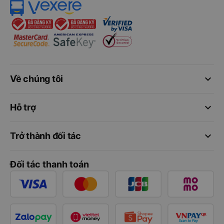
keyboard_arrow_down
Về chúng tôi
keyboard_arrow_down
Hỗ trợ
keyboard_arrow_down
Trở thành đối tác
Đối tác thanh toán