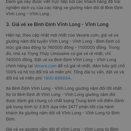
Đánh giá này được viết trực tiếp bởi các khách hàng đã trải
nghiệm dịch vụ của các hãng xe giường nằm đôi đi Bình Định
Vĩnh Long - Vĩnh Long .
3. Giá vé xe Bình Định Vĩnh Long - Vĩnh Long
Hiện tại, theo cập nhật mới nhất của Vexere.com, giá vé xe
giường nằm đôi tuyến Vĩnh Long - Vĩnh Long - Bình Định có
mức giá dao động từ 740000 đồng - 1100000 đồng. Trong
đó, nhà xe Trọng Thủy Limousine có giá vé rẻ nhất, chỉ
740000 đồng. Đặt vé xe Bình Định Vĩnh Long - Vĩnh Long
chính hãng tại
Vexere.com
để có giá rẻ nhất, đảm bảo giữ chỗ
100% và hỗ trợ đổi trả vé miễn phí. Tổng đài tư vấn, đặt vé và
đổi trả vé miễn phí:
1900 888684
.
Xe Bình Định Vĩnh Long - Vĩnh Long giường nằm đôi tốt nhất:
Xe từ Bình Định đi Vĩnh Long - Vĩnh Long giường nằm đôi
được đánh giá chung có chất lượng Trung bình với điểm đánh
giá trung bình từ 3.9/5 dựa trên 2477 phản hồi của hành
khách Xe giường nằm đôi về Vĩnh Long - Vĩnh Long từ Bình
Định.
Giá vé xe giường nằm đôi đi Vĩnh Long - Vĩnh Long từ Bình