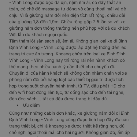
- Vĩnh Long được bọc da xịn, nệm êm ái, có dây thắt an
toàn, có chế độ massage tự động vô cùng thoải mái và dễ
chịu. Vì là giường nằm đôi nên diện tích rất rộng, chiều dài
của giường 1,8 đến 1,9m. Chiều rộng gấp 2,5 lần so với xe
giường nằm đơn thông thường nên phù hợp với cả du khách
Việt lẫn du khách ngoại quốc.
Tấm thảm lót sàn sạch sẽ, êm ái. Không gian loại xe đi Bình
Định Vĩnh Long - Vĩnh Long được lắp đặt hệ thống đèn led
trang trí cực ấn tượng. Khoang chứa trên loại xe Bình Định
Vĩnh Long - Vĩnh Long này thì rộng rãi nên hành khách có
thể mang theo nhiều hành lý cần thiết cho chuyến đi.
Chuyến đi của hành khách sẽ không còn nhàm chán với xe
phòng nằm đôi bởi hàng loạt các thiết bị giải trí được tích
hợp trong suốt chuyến hành trình, từ TV, đầu phát HD cho
đến wifi hoạt động liên tục, từ cổng sạc cho đến tai nghe,
đèn đọc sách,… tất cả đều được trang bị đầy đủ.
Ưu điểm
Cũng như những cabin đơn khác, xe giường nằm đôi đi Bình
Định Vĩnh Long - Vĩnh Long cũng được tích hợp đầy đủ các
trang thiết bị, chỉ là khoang xe được thiết kế rộng hơn, đủ
chỗ nghỉ ngơi thoải mái cho hai người. Không gian đó, ấm áp