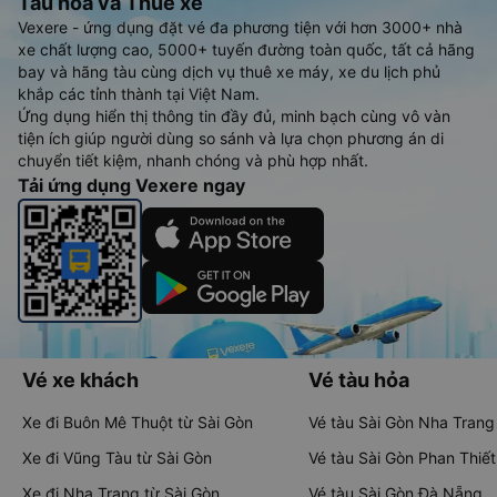
Tàu hoả và Thuê xe
Vexere - ứng dụng đặt vé đa phương tiện với hơn 3000+ nhà
xe chất lượng cao, 5000+ tuyến đường toàn quốc, tất cả hãng
bay và hãng tàu cùng dịch vụ thuê xe máy, xe du lịch phủ
khắp các tỉnh thành tại Việt Nam.
Ứng dụng hiển thị thông tin đầy đủ, minh bạch cùng vô vàn
tiện ích giúp người dùng so sánh và lựa chọn phương án di
chuyển tiết kiệm, nhanh chóng và phù hợp nhất.
Tải ứng dụng Vexere ngay
Vé xe khách
Vé tàu hỏa
Xe đi Buôn Mê Thuột từ Sài Gòn
Vé tàu Sài Gòn Nha Trang
Xe đi Vũng Tàu từ Sài Gòn
Vé tàu Sài Gòn Phan Thiết
Xe đi Nha Trang từ Sài Gòn
Vé tàu Sài Gòn Đà Nẵng