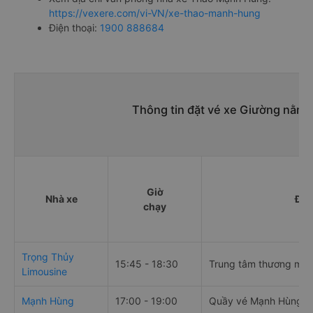
https://vexere.com/vi-VN/xe-thao-manh-hung
Điện thoại:
1900 888684
Thông tin đặt vé xe Giường nằm đ
Giờ
Nhà xe
Điể
chạy
Trọng Thủy
15:45 - 18:30
Trung tâm thương mại
Limousine
Mạnh Hùng
17:00 - 19:00
Quầy vé Mạnh Hùng, 7