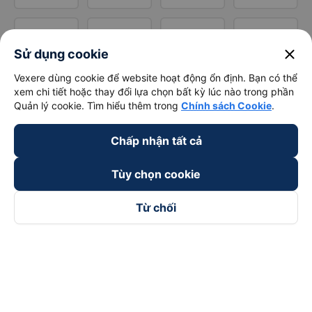
close
Sử dụng cookie
Vexere dùng cookie để website hoạt động ổn định. Bạn có thể
xem chi tiết hoặc thay đổi lựa chọn bất kỳ lúc nào trong phần
Quản lý cookie. Tìm hiểu thêm trong
Chính sách Cookie
.
Chấp nhận tất cả
Tùy chọn cookie
Từ chối
Theo dõi chúng tôi trên
Facebook
Tiktok
Youtube
Công ty TNHH Thương Mại Dịch Vụ Vexere