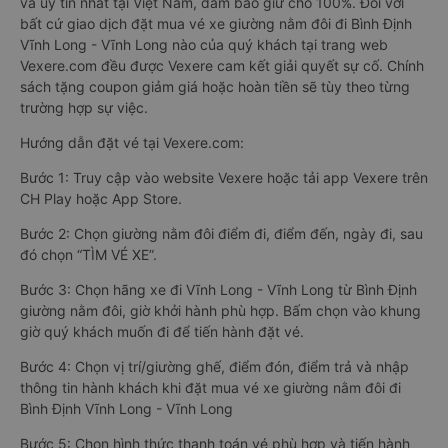
và uy tín nhất tại Việt Nam, đảm bảo giữ chỗ 100%. Đối với
bất cứ giao dịch đặt mua vé xe giường nằm đôi đi Bình Định
Vĩnh Long - Vĩnh Long nào của quý khách tại trang web
Vexere.com đều được Vexere cam kết giải quyết sự cố. Chính
sách tặng coupon giảm giá hoặc hoàn tiền sẽ tùy theo từng
trường hợp sự việc.
Hướng dẫn đặt vé tại Vexere.com:
Bước 1: Truy cập vào website Vexere hoặc tải app Vexere trên
CH Play hoặc App Store.
Bước 2: Chọn giường nằm đôi điểm đi, điểm đến, ngày đi, sau
đó chọn “TÌM VÉ XE”.
Bước 3: Chọn hãng xe đi Vĩnh Long - Vĩnh Long từ Bình Định
giường nằm đôi, giờ khởi hành phù hợp. Bấm chọn vào khung
giờ quý khách muốn đi để tiến hành đặt vé.
Bước 4: Chọn vị trí/giường ghế, điểm đón, điểm trả và nhập
thông tin hành khách khi đặt mua vé xe giường nằm đôi đi
Bình Định Vĩnh Long - Vĩnh Long
Bước 5: Chọn hình thức thanh toán vé phù hợp và tiến hành