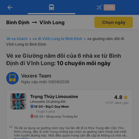
arrow_back
Tải app Vexere ngay!
Tải app Vexere
-30k
Mở app
Mở app
Nhận ưu đãi thành viên độc
-30k/ghế khi đặt vé máy bay qua
quyền
app
Bình Định
Vĩnh Long
Chọn ngày
Vé xe khách
xe đi Vĩnh Long từ Bình Định
xe giường nằm đôi đi
Vĩnh Long từ Bình Định
Vé xe Giường nằm đôi của 6 nhà xe từ Bình
Định đi Vĩnh Long
: 10 chuyến mỗi ngày
Vexere Team
Ngày cập nhật: 09/08/2026
Trọng Thủy Limousine
4.8
Limousine 24 phòng Đôi
(1737 đánh giá)
18:30 • Big C Quy Nhơn
14 giờ 5 phút
08:35 • Vòng xoay Trường An
Tôi đã sử dụng xe giường nằm này hai lần để đi từ Nha Trang đến Cần Thơ.
Nhìn chung, đây là một trong những lựa chọn xe giường nằm thoải mái nhất
trên tuyến đường này. Một điều quan trọng cần đề cập là không có nhà vệ