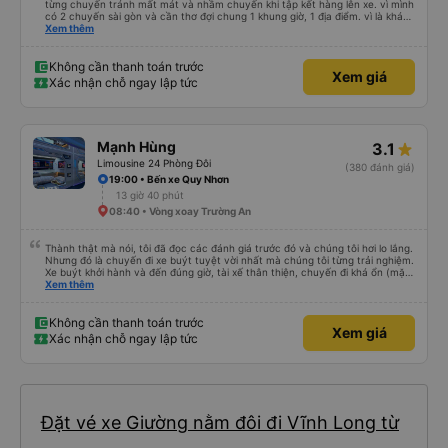
từng chuyến tránh mất mát và nhầm chuyến khi tập kết hàng lên xe. vì mình
có 2 chuyến sài gòn và cần thơ đợi chung 1 khung giờ, 1 địa điểm. vì là khách
thân thiết của quý công ty nên rất hài lòng và tin tưởng. tuy nhiên rất mong
Xem thêm
muốn đội ngũ nhân viên anh chị em nhà xe cùng nhau cải thiện ngày một
phát triển. 2) đồng nhất về cách giao tiếp và CSKH nhẹ nhàng, chu đáo nữa
thì chắc chắn quy công ty là nhà xe được yêu thích và lựa chọn số 1 quy
Không cần thanh toán trước
Xem giá
nhơn. rất cảm ơn quý anh chị em cty cũng như chị Thảo đã lắng nghe và
Xác nhận chỗ ngay lập tức
tiếp nhận. " khách hàng thân thiết nhiều năm của nhà xe từ thời sinh viên"
Mạnh Hùng
3.1
Limousine 24 Phòng Đôi
(380 đánh giá)
19:00 • Bến xe Quy Nhơn
13 giờ 40 phút
08:40 • Vòng xoay Trường An
Thành thật mà nói, tôi đã đọc các đánh giá trước đó và chúng tôi hơi lo lắng.
Nhưng đó là chuyến đi xe buýt tuyệt vời nhất mà chúng tôi từng trải nghiệm.
Xe buýt khởi hành và đến đúng giờ, tài xế thân thiện, chuyến đi khá ổn (mặc
dù vẫn hơi xóc, nhưng đó là đặc trưng của Việt Nam ^^), và chỗ ngồi thoải
Xem thêm
mái. Chúng tôi thực sự rất hài lòng.
Không cần thanh toán trước
Xem giá
Xác nhận chỗ ngay lập tức
Đặt vé xe Giường nằm đôi đi Vĩnh Long từ