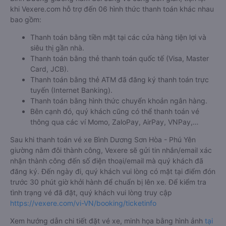
khi Vexere.com hỗ trợ đến 06 hình thức thanh toán khác nhau
bao gồm:
Thanh toán bằng tiền mặt tại các cửa hàng tiện lợi và
siêu thị gần nhà.
Thanh toán bằng thẻ thanh toán quốc tế (Visa, Master
Card, JCB).
Thanh toán bằng thẻ ATM đã đăng ký thanh toán trực
tuyến (Internet Banking).
Thanh toán bằng hình thức chuyển khoản ngân hàng.
Bên cạnh đó, quý khách cũng có thể thanh toán vé
thông qua các ví Momo, ZaloPay, AirPay, VNPay,…
Sau khi thanh toán vé xe Bình Dương Sơn Hòa - Phú Yên
giường nằm đôi thành công, Vexere sẽ gửi tin nhắn/email xác
nhận thành công đến số điện thoại/email mà quý khách đã
đăng ký. Đến ngày đi, quý khách vui lòng có mặt tại điểm đón
trước 30 phút giờ khởi hành để chuẩn bị lên xe. Để kiểm tra
tình trạng vé đã đặt, quý khách vui lòng truy cập
https://vexere.com/vi-VN/booking/ticketinfo
Xem hướng dẫn chi tiết đặt vé xe, minh họa bằng hình ảnh
tại