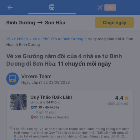
arrow_back
Tải app Vexere ngay!
Tải app Vexere
-30k
Mở app
Mở app
Nhận ưu đãi thành viên độc
-30k/ghế khi đặt vé máy bay qua
quyền
app
Bình Dương
Sơn Hòa
Chọn ngày
Vé xe khách
xe đi Phú Yên từ Bình Dương
xe giường nằm đôi đi Sơn
Hòa từ Bình Dương
Vé xe Giường nằm đôi của 4 nhà xe từ Bình
Dương đi Sơn Hòa
: 11 chuyến mỗi ngày
Vexere Team
Ngày cập nhật: 08/08/2026
Quý Thảo (Đắk Lắk)
4.4
Limousine 24 Phòng
(1806 đánh giá)
21:15 • Hội Nghĩa
9 giờ 40 phút
06:55 • Bến xe Sơn Hòa
Lần đầu tiên đặt vé xe online lại còn thanh toán trước nhưng không làm mình
thất vọng nha! Nhà xe Quý Thảo là xe khách duy nhất (Đối với mình từng đi)
là các tài xế nói chuyện lịch sự chứ không nói tục. Riêng cái này thôi là đã