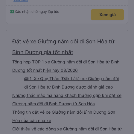
đánh giá 5 sao rồi. Chú tài xế còn uống pepsi rất dễ thương chứ không có
Xem thêm
hút thuốc phè phè như các xe khác. Đón trả đúng điểm. Được nằm đúng
giường đã đặt. Nói chung 10 điểm.
Xác nhận chỗ ngay lập tức
Xem giá
Đặt vé xe Giường nằm đôi đi Sơn Hòa từ
Bình Dương giá tốt nhất
Tổng hợp TOP 1 xe Giường nằm đôi đi Sơn Hòa từ Bình
Dương tốt nhất hiện nay 08/2026
🚌 1. Xe Quý Thảo (Đắk Lắk): xe Giường nằm đôi
đi Sơn Hòa từ Bình Dương được đánh giá cao
Những thắc mắc mà hàng khách thường gặp khi đặt xe
Giường nằm đôi đi Bình Dương từ Sơn Hòa
Thông tin đặt vé xe Giường nằm đôi Bình Dương Sơn
Hòa của các nhà xe
Giới thiệu về các dòng xe Giường nằm đôi đi Sơn Hòa từ