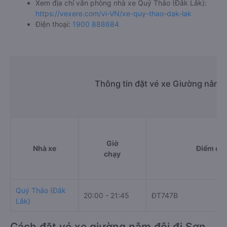
Xem địa chỉ văn phòng nhà xe Quý Thảo (Đắk Lắk):
https://vexere.com/vi-VN/xe-quy-thao-dak-lak
Điện thoại:
1900 888684
Thông tin đặt vé xe Giường nằm 
Giờ
Nhà xe
Điểm đi
chạy
Quý Thảo (Đắk
20:00 - 21:45
ĐT747B
Lắk)
Cách đặt vé xe giường nằm đôi đi Sơn