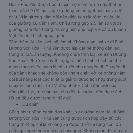
Hòa - Phú Yên được bọc da xịn, nệm êm ái, có dây thắt an
toàn, có chế độ massage tự động vô cùng thoải mái và dễ
chịu. Vì là giường nằm đôi nên diện tích rất rộng, chiều dài
của giường 1,8 đến 1,9m. Chiều rộng gấp 2,5 lần so với xe
giường nằm đơn thông thường nên phù hợp với cả du khách
Việt lẫn du khách ngoại quốc.
Tấm thảm lót sàn sạch sẽ, êm ái. Không gian loại xe đi Bình
Dương Sơn Hòa - Phú Yên được lắp đặt hệ thống đèn led
trang trí cực ấn tượng. Khoang chứa trên loại xe Bình Dương
Sơn Hòa - Phú Yên này thì rộng rãi nên hành khách có thể
mang theo nhiều hành lý cần thiết cho chuyến đi. Chuyến đi
của hành khách sẽ không còn nhàm chán với xe phòng nằm
đôi bởi hàng loạt các thiết bị giải trí được tích hợp trong suốt
chuyến hành trình, từ TV, đầu phát HD cho đến wifi hoạt
động liên tục, từ cổng sạc cho đến tai nghe, đèn đọc sách,…
tất cả đều được trang bị đầy đủ.
Ưu điểm
Cũng như những cabin đơn khác, xe giường nằm đôi đi Bình
Dương Sơn Hòa - Phú Yên cũng được tích hợp đầy đủ các
trang thiết bị, chỉ là khoang xe được thiết kế rộng hơn, đủ
chỗ nghỉ ngơi thoải mái cho hai người. Không gian đó, ấm áp