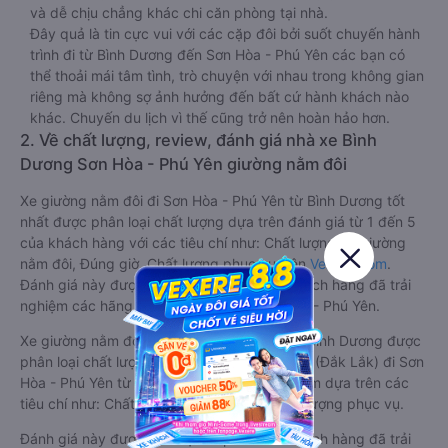
và dễ chịu chẳng khác chi căn phòng tại nhà.
Đây quả là tin cực vui với các cặp đôi bởi suốt chuyến hành
trình đi từ Bình Dương đến Sơn Hòa - Phú Yên các bạn có
thể thoải mái tâm tình, trò chuyện với nhau trong không gian
riêng mà không sợ ảnh hưởng đến bất cứ hành khách nào
khác. Chuyến du lịch vì thế cũng trở nên hoàn hảo hơn.
2. Về chất lượng, review, đánh giá nhà xe Bình
Dương Sơn Hòa - Phú Yên giường nằm đôi
Xe giường nằm đôi đi Sơn Hòa - Phú Yên từ Bình Dương tốt
nhất được phân loại chất lượng dựa trên đánh giá từ 1 đến 5
của khách hàng với các tiêu chí như: Chất lượng xe giường
nằm đôi, Đúng giờ, Chất lượng phục vụ trên
Vexere.com
.
Đánh giá này được viết trực tiếp bởi các khách hàng đã trải
nghiệm các hãng Xe Bình Dương đi Sơn Hòa - Phú Yên.
Xe giường nằm đôi đi Sơn Hòa - Phú Yên từ Bình Dương được
phân loại chất lượng tốt nhất là xe Quý Thảo (Đắk Lắk) đi Sơn
Hòa - Phú Yên từ Bình Dương đạt 4.4 / 5 điểm dựa trên các
tiêu chí như: Chất lượng xe, Đúng giờ, Chất lượng phục vụ.
Đánh giá này được viết trực tiếp bởi các khách hàng đã trải