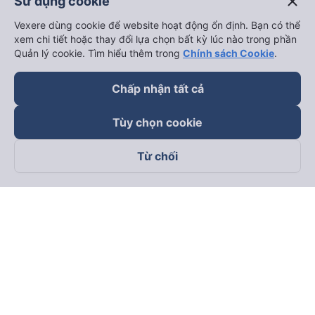
close
Sử dụng cookie
Vexere dùng cookie để website hoạt động ổn định. Bạn có thể
xem chi tiết hoặc thay đổi lựa chọn bất kỳ lúc nào trong phần
Quản lý cookie. Tìm hiểu thêm trong
Chính sách Cookie
.
Chấp nhận tất cả
Tùy chọn cookie
Từ chối
Theo dõi chúng tôi trên
Facebook
Tiktok
Youtube
Công ty TNHH Thương Mại Dịch Vụ Vexere
Địa chỉ đăng ký kinh doanh: 8C Chữ Đồng Tử, Phường Tân
Sơn Nhất, TP. Hồ Chí Minh, Việt Nam
Địa chỉ
:
Lầu 2, toà nhà H3 Circo Hoàng Diệu, 384 Hoàng Diệu,
Phường Khánh Hội, TP Hồ Chí Minh, Việt Nam