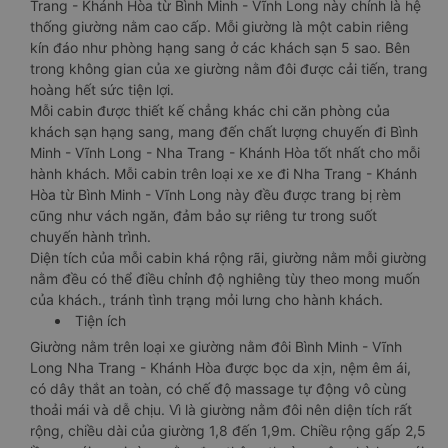
Trang - Khánh Hòa từ Bình Minh - Vĩnh Long này chính là hệ
thống giường nằm cao cấp. Mỗi giường là một cabin riêng
kín đáo như phòng hạng sang ở các khách sạn 5 sao. Bên
trong không gian của xe giường nằm đôi được cải tiến, trang
hoàng hết sức tiện lợi.
Mỗi cabin được thiết kế chẳng khác chi căn phòng của
khách sạn hạng sang, mang đến chất lượng chuyến đi Bình
Minh - Vĩnh Long - Nha Trang - Khánh Hòa tốt nhất cho mỗi
hành khách. Mỗi cabin trên loại xe xe đi Nha Trang - Khánh
Hòa từ Bình Minh - Vĩnh Long này đều được trang bị rèm
cũng như vách ngăn, đảm bảo sự riêng tư trong suốt
chuyến hành trình.
Diện tích của mỗi cabin khá rộng rãi, giường nằm mỗi giường
nằm đều có thể điều chỉnh độ nghiêng tùy theo mong muốn
của khách., tránh tình trạng mỏi lưng cho hành khách.
Tiện ích
Giường nằm trên loại xe giường nằm đôi Bình Minh - Vĩnh
Long Nha Trang - Khánh Hòa được bọc da xịn, nệm êm ái,
có dây thắt an toàn, có chế độ massage tự động vô cùng
thoải mái và dễ chịu. Vì là giường nằm đôi nên diện tích rất
rộng, chiều dài của giường 1,8 đến 1,9m. Chiều rộng gấp 2,5