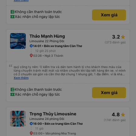
dù vẫn hơi xóc, nhưng đó là đặc trưng của Việt Nam ^^), và chỗ ngồi thoải
Xem thêm
mái. Chúng tôi thực sự rất hài lòng.
Không cần thanh toán trước
Xem giá
Xác nhận chỗ ngay lập tức
Thảo Mạnh Hùng
3.2
Limousine 22 Phòng Đôi
(373 đánh giá)
14:01 • Bến xe trung tâm Cần Thơ
12 giờ 25 phút
02:26 • Ngã 3 Thành
quý công ty nên: 1) kiểm tra và dán tem hành lý cho khách theo màu của
từng chuyến tránh mất mát và nhầm chuyến khi tập kết hàng lên xe. vì mình
có 2 chuyến sài gòn và cần thơ đợi chung 1 khung giờ, 1 địa điểm. vì là khách
thân thiết của quý công ty nên rất hài lòng và tin tưởng. tuy nhiên rất mong
Xem thêm
muốn đội ngũ nhân viên anh chị em nhà xe cùng nhau cải thiện ngày một
phát triển. 2) đồng nhất về cách giao tiếp và CSKH nhẹ nhàng, chu đáo nữa
thì chắc chắn quy công ty là nhà xe được yêu thích và lựa chọn số 1 quy
Không cần thanh toán trước
Xem giá
nhơn. rất cảm ơn quý anh chị em cty cũng như chị Thảo đã lắng nghe và
Xác nhận chỗ ngay lập tức
tiếp nhận. " khách hàng thân thiết nhiều năm của nhà xe từ thời sinh viên"
Trọng Thủy Limousine
4.8
Limousine 24 phòng Đôi
(1741 đánh giá)
16:00 • Bến xe trung tâm Cần Thơ
11 giờ
03:00 • Văn phòng Nha Trang