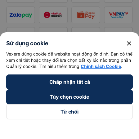
close
Sử dụng cookie
Vexere dùng cookie để website hoạt động ổn định. Bạn có thể
xem chi tiết hoặc thay đổi lựa chọn bất kỳ lúc nào trong phần
Quản lý cookie. Tìm hiểu thêm trong
Chính sách Cookie
.
Chấp nhận tất cả
Tùy chọn cookie
Từ chối
Theo dõi chúng tôi trên
Facebook
Tiktok
Youtube