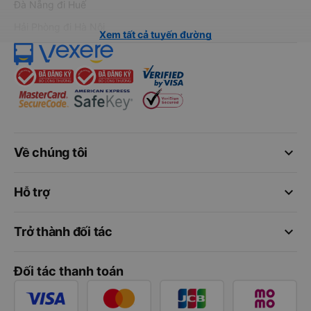
Đà Nẵng đi Huế
Hải Phòng đi Hà Nội
Xem tất cả tuyến đường
keyboard_arrow_down
Về chúng tôi
keyboard_arrow_down
Hỗ trợ
keyboard_arrow_down
Trở thành đối tác
Đối tác thanh toán