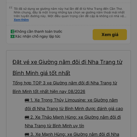
Tôi đã sử dụng xe giường nằm này hai lần để đi từ Nha Trang đến Cần Thơ.
Nhìn chung, đây là một trong những lựa chọn xe giường nằm thoải mái nhất
trên tuyến đường này. Một điều quan trọng cần đề cập là không có nhà vệ
sinh trên xe, điều này có thể gây khó chịu trên một hành trình dài xuyên
Xem thêm
đêm. Tuy nhiên, khi có các điểm dừng thường xuyên, chuyến đi vẫn khá
thoải mái. Chuyến đi gần đây nhất của tôi (hôm qua) rất tốt. Mặc dù xe bị
chậm khoảng một tiếng, nhưng công ty đã thông báo trước cho tôi, nên tôi
Không cần thanh toán trước
Xem giá
không gặp vấn đề gì. Xe khá thoải mái, có chăn và hai gối, và các tài xế lịch
Xác nhận chỗ ngay lập tức
sự và thân thiện. Có các điểm dừng nghỉ vào khoảng 4:00 sáng và 9:00
sáng, giúp chuyến đi thoải mái hơn nhiều. Tại điểm dừng cuối cùng, họ thậm
chí còn cung cấp bàn chải đánh răng, đó là một cử chỉ rất chu đáo. Trong
chuyến đi trước của tôi vào tuần trước, không có điểm dừng nghỉ đêm nào
cho đến khoảng 8:00 sáng, điều này khá khó chịu. Có vẻ như lịch trình phụ
thuộc vào tài xế, và tôi thực sự hy vọng các điểm dừng sẽ được bố trí đều
đặn hơn trong tương lai. Nhìn chung, tôi hài lòng và sẽ tiếp tục sử dụng dịch
Đặt vé xe Giường nằm đôi đi Nha Trang từ
vụ xe buýt giường nằm của công ty này cho các chuyến công tác, vì đây
vẫn là một trong những lựa chọn xe buýt giường nằm thoải mái nhất trên
tuyến đường này. Tôi thực sự hy vọng rằng trong tương lai các tài xế sẽ
Bình Minh giá tốt nhất
dừng xe thường xuyên theo lịch trình, đặc biệt là vì tôi dự định sẽ đi tuyến
đường này một lần nữa vào tuần tới.
Tổng hợp TOP 3 xe Giường nằm đôi đi Nha Trang từ
Bình Minh tốt nhất hiện nay 08/2026
🚌 1. Xe Trọng Thủy Limousine: xe Giường nằm
đôi đi Nha Trang từ Bình Minh được đánh giá cao
🚌 2. Xe Thảo Mạnh Hùng: xe Giường nằm đôi đi
Nha Trang từ Bình Minh uy tín
🚌 3. Xe Mạnh Hùng: xe Giường nằm đôi đi Nha