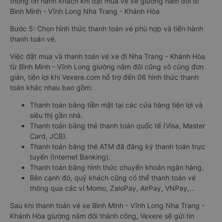
thông tin hành khách khi đặt mua vé xe giường nằm đôi đi
Bình Minh - Vĩnh Long Nha Trang - Khánh Hòa
Bước 5: Chọn hình thức thanh toán vé phù hợp và tiến hành
thanh toán vé.
Việc đặt mua và thanh toán vé xe đi Nha Trang - Khánh Hòa
từ Bình Minh - Vĩnh Long giường nằm đôi cũng vô cùng đơn
giản, tiện lợi khi Vexere.com hỗ trợ đến 06 hình thức thanh
toán khác nhau bao gồm:
Thanh toán bằng tiền mặt tại các cửa hàng tiện lợi và
siêu thị gần nhà.
Thanh toán bằng thẻ thanh toán quốc tế (Visa, Master
Card, JCB).
Thanh toán bằng thẻ ATM đã đăng ký thanh toán trực
tuyến (Internet Banking).
Thanh toán bằng hình thức chuyển khoản ngân hàng.
Bên cạnh đó, quý khách cũng có thể thanh toán vé
thông qua các ví Momo, ZaloPay, AirPay, VNPay,…
Sau khi thanh toán vé xe Bình Minh - Vĩnh Long Nha Trang -
Khánh Hòa giường nằm đôi thành công, Vexere sẽ gửi tin