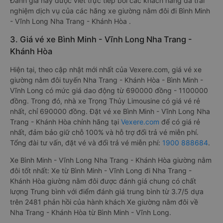
Đánh giá này được viết trực tiếp bởi các khách hàng đã trải
nghiệm dịch vụ của các hãng xe giường nằm đôi đi Bình Minh
- Vĩnh Long Nha Trang - Khánh Hòa .
3. Giá vé xe Bình Minh - Vĩnh Long Nha Trang -
Khánh Hòa
Hiện tại, theo cập nhật mới nhất của Vexere.com, giá vé xe
giường nằm đôi tuyến Nha Trang - Khánh Hòa - Bình Minh -
Vĩnh Long có mức giá dao động từ 690000 đồng - 1100000
đồng. Trong đó, nhà xe Trọng Thủy Limousine có giá vé rẻ
nhất, chỉ 690000 đồng. Đặt vé xe Bình Minh - Vĩnh Long Nha
Trang - Khánh Hòa chính hãng tại
Vexere.com
để có giá rẻ
nhất, đảm bảo giữ chỗ 100% và hỗ trợ đổi trả vé miễn phí.
Tổng đài tư vấn, đặt vé và đổi trả vé miễn phí:
1900 888684
.
Xe Bình Minh - Vĩnh Long Nha Trang - Khánh Hòa giường nằm
đôi tốt nhất: Xe từ Bình Minh - Vĩnh Long đi Nha Trang -
Khánh Hòa giường nằm đôi được đánh giá chung có chất
lượng Trung bình với điểm đánh giá trung bình từ 3.7/5 dựa
trên 2481 phản hồi của hành khách Xe giường nằm đôi về
Nha Trang - Khánh Hòa từ Bình Minh - Vĩnh Long.