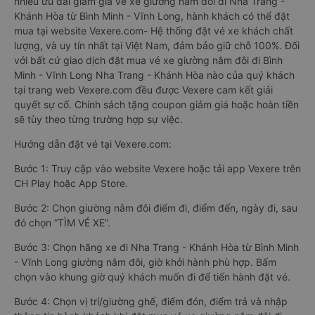
nhiều ưu đãi giảm giá vé xe giường nằm đôi đi Nha Trang -
Khánh Hòa từ Bình Minh - Vĩnh Long, hành khách có thể đặt
mua tại website Vexere.com- Hệ thống đặt vé xe khách chất
lượng, và uy tín nhất tại Việt Nam, đảm bảo giữ chỗ 100%. Đối
với bất cứ giao dịch đặt mua vé xe giường nằm đôi đi Bình
Minh - Vĩnh Long Nha Trang - Khánh Hòa nào của quý khách
tại trang web Vexere.com đều được Vexere cam kết giải
quyết sự cố. Chính sách tặng coupon giảm giá hoặc hoàn tiền
sẽ tùy theo từng trường hợp sự việc.
Hướng dẫn đặt vé tại Vexere.com:
Bước 1: Truy cập vào website Vexere hoặc tải app Vexere trên
CH Play hoặc App Store.
Bước 2: Chọn giường nằm đôi điểm đi, điểm đến, ngày đi, sau
đó chọn “TÌM VÉ XE”.
Bước 3: Chọn hãng xe đi Nha Trang - Khánh Hòa từ Bình Minh
- Vĩnh Long giường nằm đôi, giờ khởi hành phù hợp. Bấm
chọn vào khung giờ quý khách muốn đi để tiến hành đặt vé.
Bước 4: Chọn vị trí/giường ghế, điểm đón, điểm trả và nhập