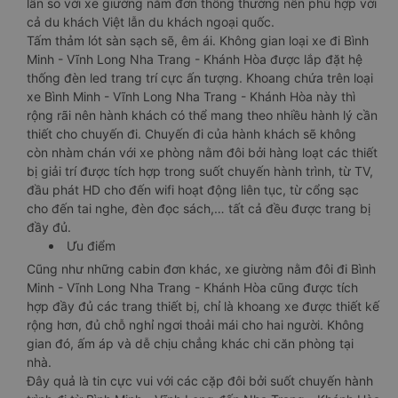
lần so với xe giường nằm đơn thông thường nên phù hợp với
cả du khách Việt lẫn du khách ngoại quốc.
Tấm thảm lót sàn sạch sẽ, êm ái. Không gian loại xe đi Bình
Minh - Vĩnh Long Nha Trang - Khánh Hòa được lắp đặt hệ
thống đèn led trang trí cực ấn tượng. Khoang chứa trên loại
xe Bình Minh - Vĩnh Long Nha Trang - Khánh Hòa này thì
rộng rãi nên hành khách có thể mang theo nhiều hành lý cần
thiết cho chuyến đi. Chuyến đi của hành khách sẽ không
còn nhàm chán với xe phòng nằm đôi bởi hàng loạt các thiết
bị giải trí được tích hợp trong suốt chuyến hành trình, từ TV,
đầu phát HD cho đến wifi hoạt động liên tục, từ cổng sạc
cho đến tai nghe, đèn đọc sách,… tất cả đều được trang bị
đầy đủ.
Ưu điểm
Cũng như những cabin đơn khác, xe giường nằm đôi đi Bình
Minh - Vĩnh Long Nha Trang - Khánh Hòa cũng được tích
hợp đầy đủ các trang thiết bị, chỉ là khoang xe được thiết kế
rộng hơn, đủ chỗ nghỉ ngơi thoải mái cho hai người. Không
gian đó, ấm áp và dễ chịu chẳng khác chi căn phòng tại
nhà.
Đây quả là tin cực vui với các cặp đôi bởi suốt chuyến hành