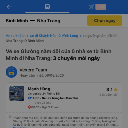
arrow_back
Tải app Vexere ngay!
Tải app Vexere
-30k
Mở app
Mở app
Nhận ưu đãi thành viên độc
-30k/ghế khi đặt vé máy bay qua
quyền
app
Bình Minh
Nha Trang
Chọn ngày
Vé xe khách
xe đi Khánh Hòa từ Vĩnh Long
xe giường nằm đôi đi
Nha Trang từ Bình Minh
Vé xe Giường nằm đôi của 6 nhà xe từ Bình
Minh đi Nha Trang
: 3 chuyến mỗi ngày
Vexere Team
Ngày cập nhật: 09/08/2026
Mạnh Hùng
3.1
Limousine 24 Phòng Đôi
(380 đánh giá)
14:00 • Bến xe trung tâm Cần Thơ
10 giờ 25 phút
00:25 • Ngã 3 Thành
Thành thật mà nói, tôi đã đọc các đánh giá trước đó và chúng tôi hơi lo lắng.
Nhưng đó là chuyến đi xe buýt tuyệt vời nhất mà chúng tôi từng trải nghiệm.
Xe buýt khởi hành và đến đúng giờ, tài xế thân thiện, chuyến đi khá ổn (mặc