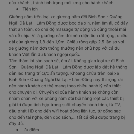
của khách., tránh tình trạng mỏi lưng cho hành khách.
Tiện ích
Giường nằm trên loại xe giường nằm đôi Bình Sơn - Quảng
Ngãi Đà Lạt - Lâm Đồng được bọc da xịn, nệm êm ái, có dây
thắt an toàn, có chế độ massage tự động vô cùng thoải mái
và dễ chịu. Vì là giường nằm đôi nên diện tích rất rộng, chiều
dài của giường 1,8 đến 1,9m. Chiều rộng gấp 2,5 lần so với
xe giường nằm đơn thông thường nên phù hợp với cả du
khách Việt lẫn du khách ngoại quốc.
Tấm thảm lót sàn sạch sẽ, êm ái. Không gian loại xe đi Bình
Sơn - Quảng Ngãi Đà Lạt - Lâm Đồng được lắp đặt hệ thống
đèn led trang trí cực ấn tượng. Khoang chứa trên loại xe
Bình Sơn - Quảng Ngãi Đà Lạt - Lâm Đồng này thì rộng rãi
nên hành khách có thể mang theo nhiều hành lý cần thiết
cho chuyến đi. Chuyến đi của hành khách sẽ không còn
nhàm chán với xe phòng nằm đôi bởi hàng loạt các thiết bị
giải trí được tích hợp trong suốt chuyến hành trình, từ TV,
đầu phát HD cho đến wifi hoạt động liên tục, từ cổng sạc
cho đến tai nghe, đèn đọc sách,… tất cả đều được trang bị
đầy đủ.
Ưu điểm