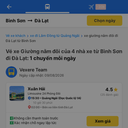
arrow_back
Tải app Vexere ngay!
Tải app Vexere
-30k
Mở app
Mở app
Nhận ưu đãi thành viên độc
-30k/ghế khi đặt vé máy bay qua
quyền
app
Bình Sơn
Đà Lạt
Chọn ngày
Vé xe khách
xe đi Lâm Đồng từ Quảng Ngãi
xe giường nằm đôi đi
Đà Lạt từ Bình Sơn
Vé xe Giường nằm đôi của 4 nhà xe từ Bình Sơn
đi Đà Lạt
: 1 chuyến mỗi ngày
Vexere Team
Ngày cập nhật: 09/08/2026
Xuân Hải
4.5
Limousine 24 Phòng Đôi
(25 đánh giá)
15:30 • Quảng Ngãi (Dọc Quốc lộ 1A)
10 giờ 30 phút
02:00 • Bến xe liên tỉnh Đà Lạt
Không cần thanh toán trước
Xem giá
Xác nhận chỗ ngay lập tức