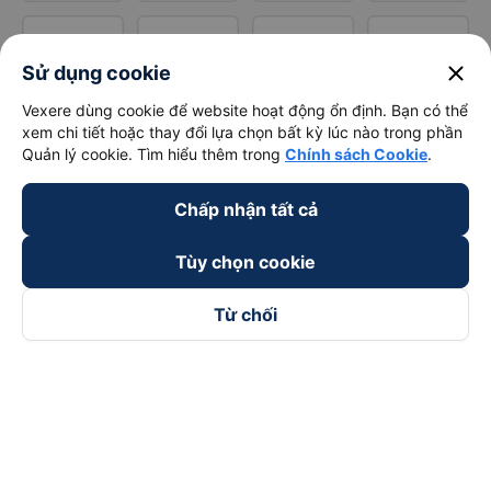
close
Sử dụng cookie
Vexere dùng cookie để website hoạt động ổn định. Bạn có thể
xem chi tiết hoặc thay đổi lựa chọn bất kỳ lúc nào trong phần
Quản lý cookie. Tìm hiểu thêm trong
Chính sách Cookie
.
Chấp nhận tất cả
Tùy chọn cookie
Từ chối
Theo dõi chúng tôi trên
Facebook
Tiktok
Youtube
Công ty TNHH Thương Mại Dịch Vụ Vexere
Địa chỉ đăng ký kinh doanh: 8C Chữ Đồng Tử, Phường Tân