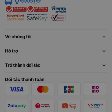
keyboard_arrow_down
Về chúng tôi
keyboard_arrow_down
Hỗ trợ
keyboard_arrow_down
Trở thành đối tác
Đối tác thanh toán