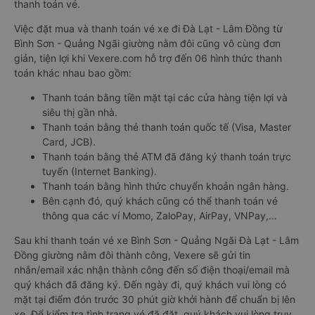
thanh toán vé.
Việc đặt mua và thanh toán vé xe đi Đà Lạt - Lâm Đồng từ
Bình Sơn - Quảng Ngãi giường nằm đôi cũng vô cùng đơn
giản, tiện lợi khi Vexere.com hỗ trợ đến 06 hình thức thanh
toán khác nhau bao gồm:
Thanh toán bằng tiền mặt tại các cửa hàng tiện lợi và
siêu thị gần nhà.
Thanh toán bằng thẻ thanh toán quốc tế (Visa, Master
Card, JCB).
Thanh toán bằng thẻ ATM đã đăng ký thanh toán trực
tuyến (Internet Banking).
Thanh toán bằng hình thức chuyển khoản ngân hàng.
Bên cạnh đó, quý khách cũng có thể thanh toán vé
thông qua các ví Momo, ZaloPay, AirPay, VNPay,…
Sau khi thanh toán vé xe Bình Sơn - Quảng Ngãi Đà Lạt - Lâm
Đồng giường nằm đôi thành công, Vexere sẽ gửi tin
nhắn/email xác nhận thành công đến số điện thoại/email mà
quý khách đã đăng ký. Đến ngày đi, quý khách vui lòng có
mặt tại điểm đón trước 30 phút giờ khởi hành để chuẩn bị lên
xe. Để kiểm tra tình trạng vé đã đặt, quý khách vui lòng truy