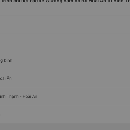
 trình chi tiết các xe Giường nằm đôi Đi Hoài Ân từ Bình 
ng bình
oài Ân
ình Thạnh - Hoài Ân
n