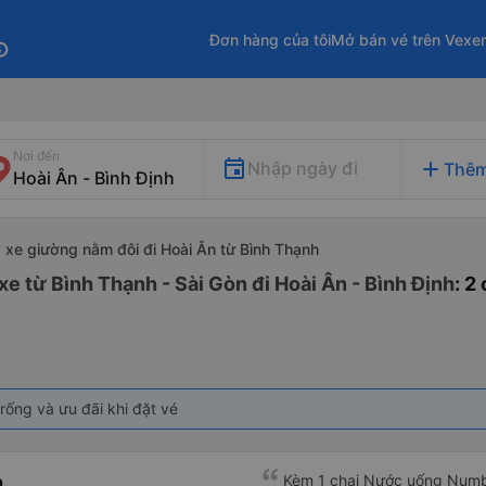
Đơn hàng của tôi
Mở bán vé trên Vexe
fo
Nơi đến
add
Nhập ngày đi
Thêm
xe giường nằm đôi đi Hoài Ân từ Bình Thạnh
e từ Bình Thạnh - Sài Gòn đi Hoài Ân - Bình Định
: 2
rống và ưu đãi khi đặt vé
h
Kèm 1 chai Nước uống Number