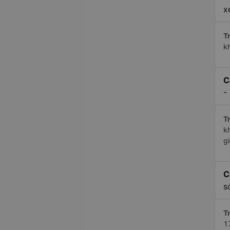
x
Tr
k
C
-
Tr
k
g
C
s
Tr
1