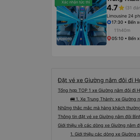
Xác nhận tức thì
4.7
star
(31 đán
Limousine 24 p
17:30 • Bến 
11h40m
05:10 • Bến 
Đặt vé xe Giường nằm đôi đi Ho
Tổng hợp TOP 1 xe Giường nằm đôi đi Ho
🚌 1. Xe Trung Thành: xe Giường 
Những thắc mắc mà hàng khách thường g
Thông tin đặt vé xe Giường nằm đôi Bìn
Giới thiệu về các dòng xe Giường nằm đô
1. Giới thiệu các dòng xe Giường 