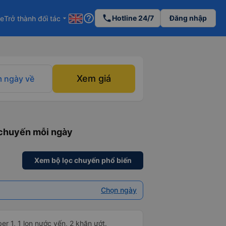
help_outline
phone
Hotline 24/7
Đăng nhập
re
Trở thành đối tác
arrow_drop_down
Xem giá
 ngày về
 chuyến mỗi ngày
Xem bộ lọc chuyến phổ biến
Chọn ngày
 1, 1 lon nước yến, 2 khăn ướt.