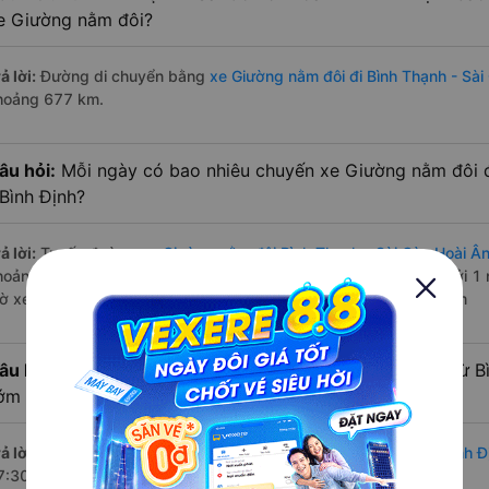
e Giường nằm đôi?
ả lời:
Đường di chuyển bằng
xe Giường nằm đôi đi Bình Thạnh - Sài
hoảng 677 km.
âu hỏi:
Mỗi ngày có bao nhiêu chuyến xe Giường nằm đôi đ
 Bình Định?
ả lời:
Tuyến đường
xe Giường nằm đôi Bình Thạnh - Sài Gòn Hoài Ân
hoảng 2 chuyến trên
Vexere.com
bắt đầu từ 17:30 đến 17:30 bởi 1 
iờ xe chạy có đầy đủ cả ban ngày, buổi trưa, buổi chiều, ban đêm
âu hỏi:
Nhà xe Giường nằm đôi đi Hoài Ân - Bình Định từ B
ớm nhất?
ả lời:
Chuyến
Giường nằm đôi Bình Thạnh - Sài Gòn Hoài Ân - Bình Đ
7:30 là của nhà xe Trung Thành.