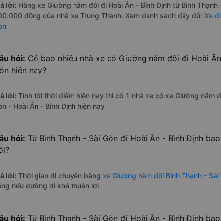
ả lời:
Hãng xe Giường nằm đôi đi Hoài Ân - Bình Định từ Bình Thạnh -
00.000 đồng của nhà xe Trung Thành. Xem danh sách đầy đủ:
Xe đi
òn
âu hỏi:
Có bao nhiêu nhà xe có Giường nằm đôi đi Hoài Ân -
òn hiện nay?
ả lời:
Tính tới thời điểm hiện nay thì có 1 nhà xe có xe Giường nằm 
òn - Hoài Ân - Bình Định hiện nay
âu hỏi:
Từ Bình Thạnh - Sài Gòn đi Hoài Ân - Bình Định ba
ôi?
ả lời:
Thời gian di chuyển bằng
xe Giường nằm đôi Bình Thạnh - Sài 
iếng nếu đường đi khá thuận lợi
âu hỏi:
Từ Bình Thạnh - Sài Gòn đi Hoài Ân - Bình Định ba