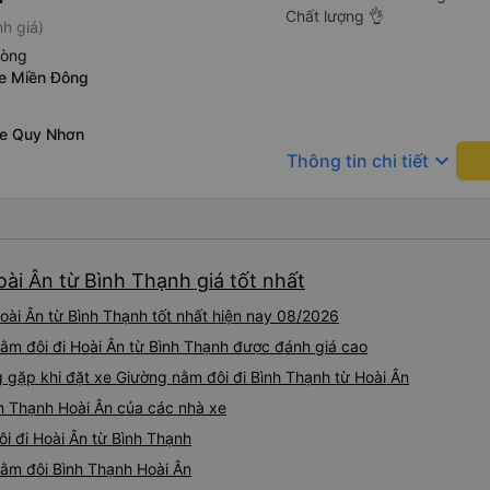
Chất lượng 👌
h giá)
hòng
xe Miền Đông
xe Quy Nhơn
keyboard_arrow_down
Thông tin chi tiết
ài Ân từ Bình Thạnh giá tốt nhất
ài Ân từ Bình Thạnh tốt nhất hiện nay 08/2026
nằm đôi đi Hoài Ân từ Bình Thạnh được đánh giá cao
ặp khi đặt xe Giường nằm đôi đi Bình Thạnh từ Hoài Ân
h Thạnh Hoài Ân của các nhà xe
i đi Hoài Ân từ Bình Thạnh
nằm đôi Bình Thạnh Hoài Ân