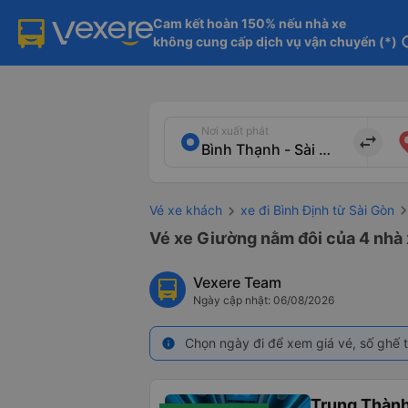
Cam kết hoàn 150% nếu nhà xe

không cung cấp dịch vụ vận chuyển (*)
in
Nơi xuất phát
import_export
Vé xe khách
xe đi Bình Định từ Sài Gòn
Vé xe Giường nằm đôi của 4 nhà x
Vexere Team
Ngày cập nhật: 06/08/2026
Chọn ngày đi để xem giá vé, số ghế t
info
Trung Thàn