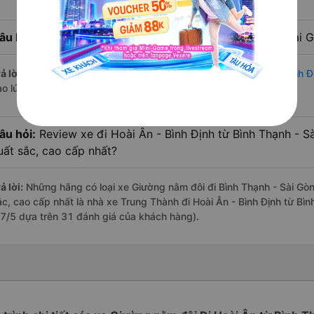
âu hỏi:
Nhà xe đi Hoài Ân - Bình Định từ Bình Thạnh - Sài 
ả lời:
Chuyến
Giường nằm đôi Bình Thạnh - Sài Gòn Hoài Ân - Bình Đ
ào lúc 17:30 là của nhà xe Trung Thành.
âu hỏi:
Review xe đi Hoài Ân - Bình Định từ Bình Thạnh - Sà
uất sắc, cao cấp nhất?
ả lời:
Những hãng có loại xe Giường nằm đôi đi Bình Thạnh - Sài Gòn 
ắc, cao cấp nhất là nhà xe Trung Thành đi Hoài Ân - Bình Định từ Bìn
.7/5 dựa trên 31 đánh giá của khách hàng).