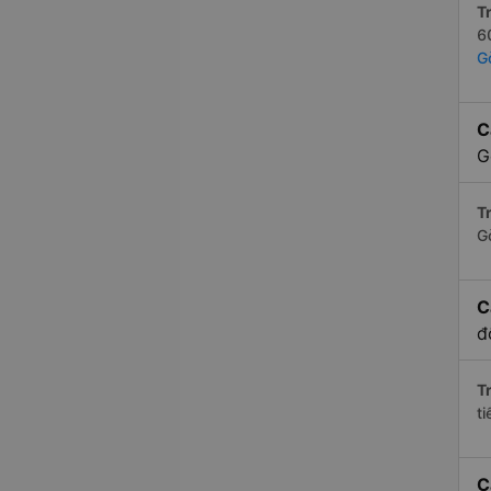
Tr
6
G
C
G
Tr
G
C
đ
Tr
t
C