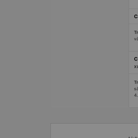
C
Tr
v
C
x
Tr
s
4