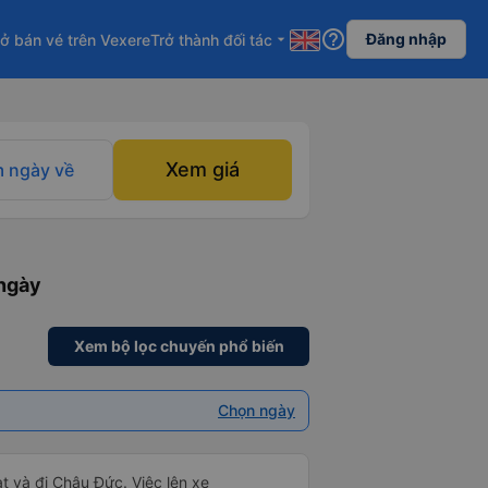
help_outline
Đăng nhập
ở bán vé trên Vexere
Trở thành đối tác
arrow_drop_down
Xem giá
 ngày về
 ngày
Xem bộ lọc chuyến phổ biến
Chọn ngày
t và đi Châu Đức. Việc lên xe