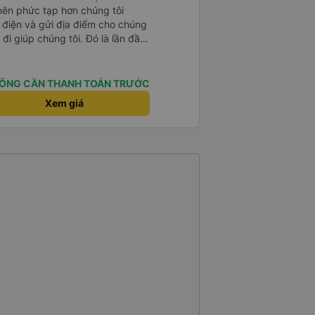
 nên phức tạp hơn chúng tôi
 điện và gửi địa điểm cho chúng
 đi giúp chúng tôi. Đó là lần đầu
i đứa trẻ nhỏ khá thú vị. Chúng
 xe sẽ dừng lại để nghỉ hoặc ăn
 xe dừng lại lúc nửa đêm ở Cần
ÔNG CẦN THANH TOÁN TRƯỚC
ăn. Khi đến điểm dừng, họ đánh
Xem giá
ảo chúng tôi đã sẵn sàng. Nhìn
 tốt. Mỗi giường đều có gối và
lớn và 1 trẻ em nằm thoải mái.