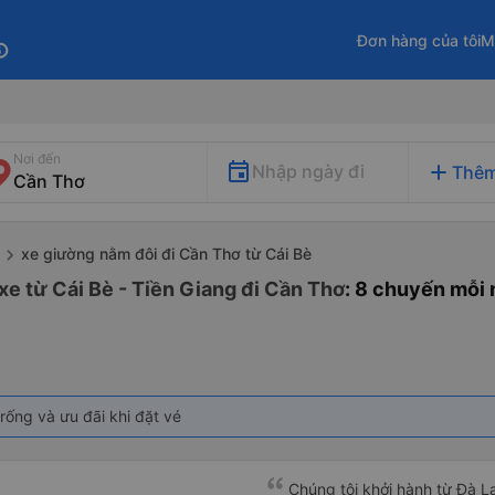
Đơn hàng của tôi
M
fo
Nơi đến
add
Nhập ngày đi
Thêm
xe giường nằm đôi đi Cần Thơ từ Cái Bè
xe từ Cái Bè - Tiền Giang đi Cần Thơ
: 8 chuyến mỗi
rống và ưu đãi khi đặt vé
Chúng tôi khởi hành từ Đà Lạ