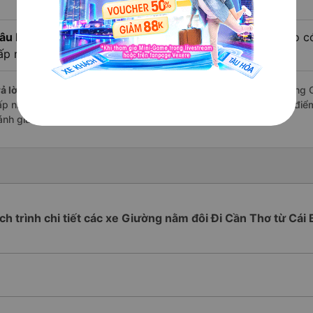
âu hỏi:
Review xe đi Cần Thơ từ Cái Bè - Tiền Giang nào có
ấp nhất?
ả lời:
Những hãng có loại xe Giường nằm đôi đi Cái Bè - Tiền Giang C
ấp nhất là nhà xe Tân Niên đi Cần Thơ từ Cái Bè - Tiền Giang với đi
ánh giá của khách hàng).
ịch trình chi tiết các xe Giường nằm đôi Đi Cần Thơ từ Cái 