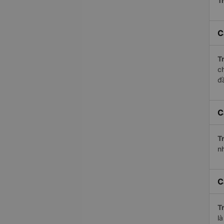
Tr
C
Tr
c
đ
C
Tr
n
C
Tr
l