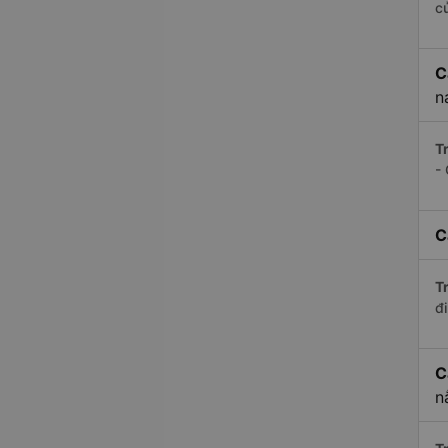
c
C
n
Tr
-
C
Tr
đi
C
n