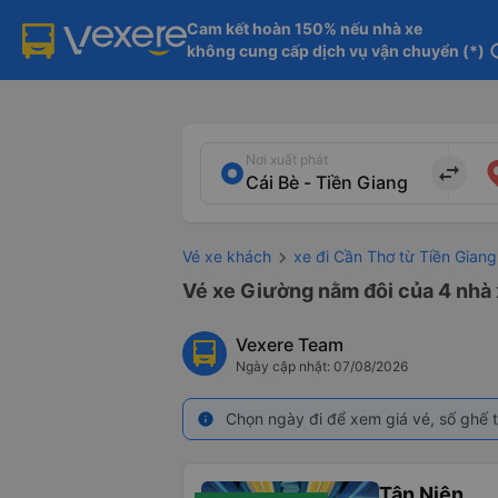
Cam kết hoàn 150% nếu nhà xe

không cung cấp dịch vụ vận chuyển (*)
in
Nơi xuất phát
import_export
Vé xe khách
xe đi Cần Thơ từ Tiền Giang
Vé xe Giường nằm đôi của 4 nhà 
Vexere Team
Ngày cập nhật: 07/08/2026
Chọn ngày đi để xem giá vé, số ghế t
info
Tân Niên