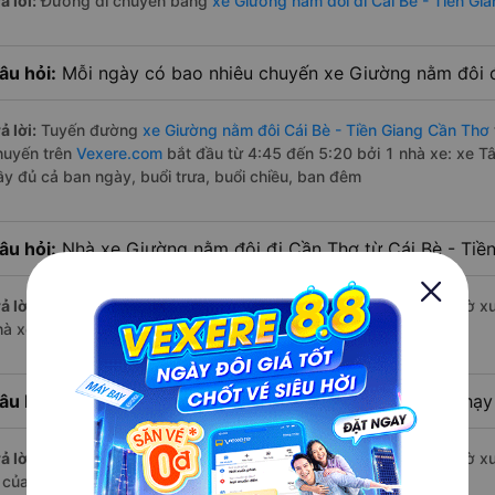
ả lời:
Đường di chuyển bằng
xe Giường nằm đôi đi Cái Bè - Tiền Gi
âu hỏi:
Mỗi ngày có bao nhiêu chuyến xe Giường nằm đôi đ
ả lời:
Tuyến đường
xe Giường nằm đôi Cái Bè - Tiền Giang Cần Thơ
huyến trên
Vexere.com
bắt đầu từ 4:45 đến 5:20 bởi 1 nhà xe: xe T
ầy đủ cả ban ngày, buổi trưa, buổi chiều, ban đêm
âu hỏi:
Nhà xe Giường nằm đôi đi Cần Thơ từ Cái Bè - Tiề
ả lời:
Chuyến
Giường nằm đôi Cái Bè - Tiền Giang Cần Thơ
có giờ xu
hà xe Tân Niên.
âu hỏi:
Nhà xe đi Cần Thơ từ Cái Bè - Tiền Giang nào chạy 
ả lời:
Chuyến
Giường nằm đôi Cái Bè - Tiền Giang Cần Thơ
có giờ xu
à của nhà xe Tân Niên.