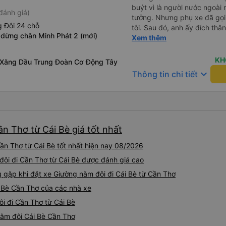
buýt vì là người nước ngoài
đánh giá)
tưởng. Nhưng phụ xe đã gọi
 Đôi 24 chỗ
tôi. Sau đó, anh ấy đích thân
 dừng chân Minh Phát 2 (mới)
tiên đi xe giường nằm với ha
Xem thêm
tôi không chắc chắn khi nào
uống. Tôi rất ngạc nhiên khi
KH
 Xăng Dầu Trung Đoàn Cơ Động Tây
Thơ và mọi người xuống xe 
keyboard_arrow_down
Thông tin chi tiết
thức chúng tôi dậy và đảm b
chung, đó là một trải nghiệm
chăn, và đủ chỗ cho 1 người 
n Thơ từ Cái Bè giá tốt nhất
ần Thơ từ Cái Bè tốt nhất hiện nay 08/2026
 đôi đi Cần Thơ từ Cái Bè được đánh giá cao
ặp khi đặt xe Giường nằm đôi đi Cái Bè từ Cần Thơ
i Bè Cần Thơ của các nhà xe
ôi đi Cần Thơ từ Cái Bè
 nằm đôi Cái Bè Cần Thơ