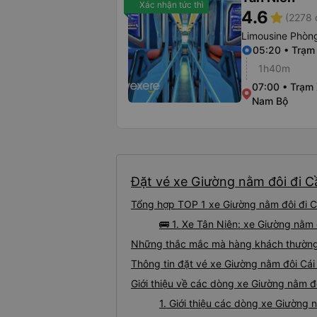
Xác nhận tức thì
4.6
star
(2278 
Limousine Phòng
05:20 • Trạm
1h40m
07:00 • Trạm
Nam Bộ
Đặt vé xe Giường nằm đôi đi Cầ
Tổng hợp TOP 1 xe Giường nằm đôi đi C
🚌 1. Xe Tân Niên: xe Giường nằm
Những thắc mắc mà hàng khách thường g
Thông tin đặt vé xe Giường nằm đôi Cá
Giới thiệu về các dòng xe Giường nằm đ
1. Giới thiệu các dòng xe Giường