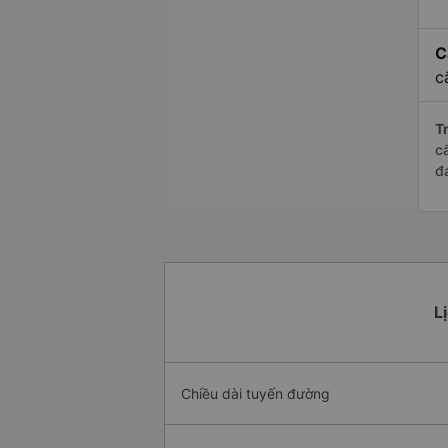
C
c
Tr
c
đ
L
Chiều dài tuyến đường