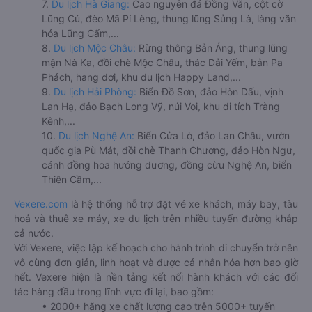
7.
Du lịch Hà Giang:
Cao nguyên đá Đồng Văn, cột cờ
Lũng Cú, đèo Mã Pí Lèng, thung lũng Sủng Là, làng văn
hóa Lũng Cẩm,...
8.
Du lịch Mộc Châu:
Rừng thông Bản Áng, thung lũng
mận Nà Ka, đồi chè Mộc Châu, thác Dải Yếm, bản Pa
Phách, hang dơi, khu du lịch Happy Land,...
9.
Du lịch Hải Phòng:
Biển Đồ Sơn, đảo Hòn Dấu, vịnh
Lan Hạ, đảo Bạch Long Vỹ, núi Voi, khu di tích Tràng
Kênh,...
10.
Du lịch Nghệ An:
Biển Cửa Lò, đảo Lan Châu, vườn
quốc gia Pù Mát, đồi chè Thanh Chương, đảo Hòn Ngư,
cánh đồng hoa hướng dương, đồng cừu Nghệ An, biển
Thiên Cầm,...
Vexere.com
là hệ thống hỗ trợ đặt vé xe khách, máy bay, tàu
hoả và thuê xe máy, xe du lịch trên nhiều tuyến đường khắp
cả nước.
Với Vexere, việc lập kế hoạch cho hành trình di chuyển trở nên
vô cùng đơn giản, linh hoạt và được cá nhân hóa hơn bao giờ
hết. Vexere hiện là nền tảng kết nối hành khách với các đối
tác hàng đầu trong lĩnh vực đi lại, bao gồm:
• 2000+ hãng xe chất lượng cao trên 5000+ tuyến