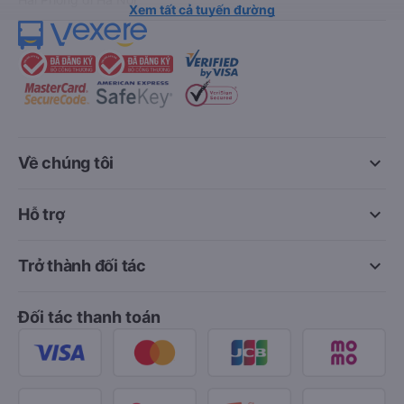
Xem tất cả tuyến đường
keyboard_arrow_down
Về chúng tôi
keyboard_arrow_down
Hỗ trợ
keyboard_arrow_down
Trở thành đối tác
Đối tác thanh toán