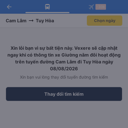
arrow_back
Tải app Vexere ngay!
Tải app Vexere
-30k
Mở app
Mở app
Nhận ưu đãi thành viên độc
-30k/ghế khi đặt vé máy bay qua
quyền
app
Cam Lâm
Tuy Hòa
Chọn ngày
Xin lỗi bạn vì sự bất tiện này. Vexere sẽ cập nhật
ngay khi có thông tin xe Giường nằm đôi hoạt động
trên tuyến đường Cam Lâm đi Tuy Hòa ngày
08/08/2026
Xin bạn vui lòng thay đổi tuyến đường tìm kiếm
Thay đổi tìm kiếm