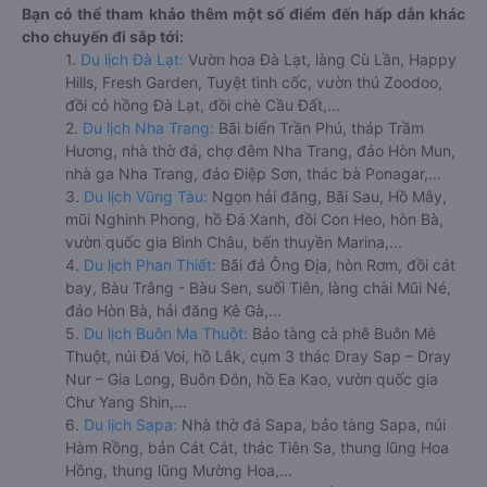
Bạn có thể tham khảo thêm một số điểm đến hấp dẫn khác
cho chuyến đi sắp tới:
1.
Du lịch Đà Lạt:
Vườn hoa Đà Lạt, làng Cù Lần, Happy
Hills, Fresh Garden, Tuyệt tình cốc, vườn thú Zoodoo,
đồi cỏ hồng Đà Lạt, đồi chè Cầu Đất,...
2.
Du lịch Nha Trang:
Bãi biển Trần Phú, tháp Trầm
Hương, nhà thờ đá, chợ đêm Nha Trang, đảo Hòn Mun,
nhà ga Nha Trang, đảo Điệp Sơn, thác bà Ponagar,...
3.
Du lịch Vũng Tàu:
Ngọn hải đăng, Bãi Sau, Hồ Mây,
mũi Nghinh Phong, hồ Đá Xanh, đồi Con Heo, hòn Bà,
vườn quốc gia Bình Châu, bến thuyền Marina,...
4.
Du lịch Phan Thiết:
Bãi đá Ông Địa, hòn Rơm, đồi cát
bay, Bàu Trắng - Bàu Sen, suối Tiên, làng chài Mũi Né,
đảo Hòn Bà, hải đăng Kê Gà,...
5.
Du lịch Buôn Ma Thuột:
Bảo tàng cà phê Buôn Mê
Thuột, núi Đá Voi, hồ Lắk, cụm 3 thác Dray Sap – Dray
Nur – Gia Long, Buôn Đôn, hồ Ea Kao, vườn quốc gia
Chư Yang Shin,...
6.
Du lịch Sapa:
Nhà thờ đá Sapa, bảo tàng Sapa, núi
Hàm Rồng, bản Cát Cát, thác Tiên Sa, thung lũng Hoa
Hồng, thung lũng Mường Hoa,...