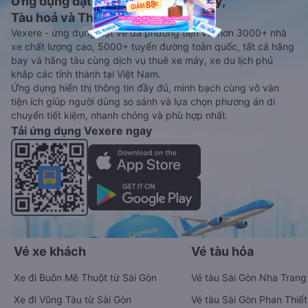
Ứng dụng đặt vé Xe khách, Máy bay,
Tàu hoả và Thuê xe
Vexere - ứng dụng đặt vé đa phương tiện với hơn 3000+ nhà
xe chất lượng cao, 5000+ tuyến đường toàn quốc, tất cả hãng
bay và hãng tàu cùng dịch vụ thuê xe máy, xe du lịch phủ
khắp các tỉnh thành tại Việt Nam.
Ứng dụng hiển thị thông tin đầy đủ, minh bạch cùng vô vàn
tiện ích giúp người dùng so sánh và lựa chọn phương án di
chuyển tiết kiệm, nhanh chóng và phù hợp nhất.
Tải ứng dụng Vexere ngay
Vé xe khách
Vé tàu hỏa
Xe đi Buôn Mê Thuột từ Sài Gòn
Vé tàu Sài Gòn Nha Trang
Xe đi Vũng Tàu từ Sài Gòn
Vé tàu Sài Gòn Phan Thiết