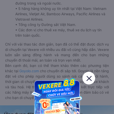
đường trong và ngoài nước.
• 5 hãng hàng không uy tín nhất tại Việt Nam: Vietnam
Airlines, Vietjet Air, Bamboo Airways, Pacific Airlines và
Vietravel Airlines.
• Tổng công ty Đường sắt Việt Nam.
• Các đơn vị cho thuê xe máy, thuê xe du lịch uy tín
trên toàn quốc.
Chỉ với vài thao tác đơn giản, bạn đã có thể đặt được dịch vụ
di chuyển tại Vexere với nhiều ưu đãi vô cùng hấp dẫn. Vexere
luôn sẵn sàng đồng hành và mang đến cho bạn những
chuyến đi thoải mái, an toàn và trọn vẹn nhất.
Bên cạnh đó, bạn có thể tham khảo thêm các phương tiện
khác tại
Goyolo.com
cho chuyến đi sắp tới. Goyolo là nền tảng
đặt vé cho phép người dùng so sánh giá cả, giờ khởi hành,
thời gian di chuyển của nhiều phương tiện máy bay, xe khách
và tàu hoả. Hệ thống của Goyolo được liên kết trực tiếp với
các hãng máy bay, xe khách và tàu hoả, luôn đảm bảo có vé
cho bạn di chuyển.