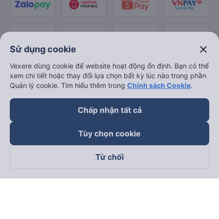
close
Sử dụng cookie
Vexere dùng cookie để website hoạt động ổn định. Bạn có thể
xem chi tiết hoặc thay đổi lựa chọn bất kỳ lúc nào trong phần
Quản lý cookie. Tìm hiểu thêm trong
Chính sách Cookie
.
Chấp nhận tất cả
Tùy chọn cookie
Từ chối
Theo dõi chúng tôi trên
Facebook
Tiktok
Youtube
Công ty TNHH Thương Mại Dịch Vụ Vexere