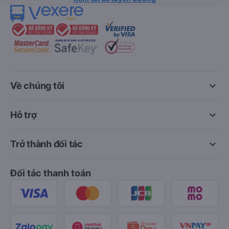
keyboard_arrow_down
Về chúng tôi
keyboard_arrow_down
Hỗ trợ
keyboard_arrow_down
Trở thành đối tác
Đối tác thanh toán