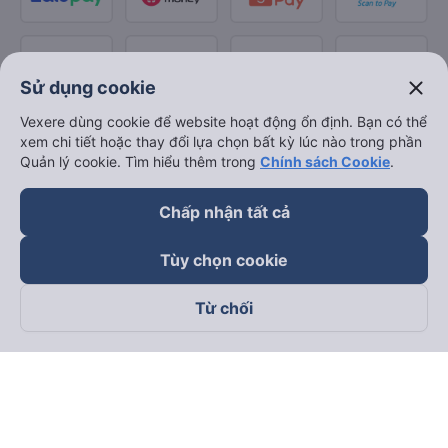
close
Sử dụng cookie
Vexere dùng cookie để website hoạt động ổn định. Bạn có thể
xem chi tiết hoặc thay đổi lựa chọn bất kỳ lúc nào trong phần
Quản lý cookie. Tìm hiểu thêm trong
Chính sách Cookie
.
Chấp nhận tất cả
Tùy chọn cookie
Từ chối
Theo dõi chúng tôi trên
Facebook
Tiktok
Youtube
Công ty TNHH Thương Mại Dịch Vụ Vexere