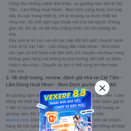
Cũng như những cabin đơn khác, xe giường nằm đôi đi Cát
Tiên - Lâm Đồng Hoài Nhơn - Bình Định cũng được tích hợp
đầy đủ các trang thiết bị, chỉ là khoang xe được thiết kế
rộng hơn, đủ chỗ nghỉ ngơi thoải mái cho hai người. Không
gian đó, ấm áp và dễ chịu chẳng khác chi căn phòng tại
nhà.
Đây quả là tin cực vui với các cặp đôi bởi suốt chuyến hành
trình đi từ Cát Tiên - Lâm Đồng đến Hoài Nhơn - Bình Định
các bạn có thể thoải mái tâm tình, trò chuyện với nhau trong
không gian riêng mà không sợ ảnh hưởng đến bất cứ hành
khách nào khác. Chuyến du lịch vì thế cũng trở nên hoàn
hảo hơn.
2. Về chất lượng, review, đánh giá nhà xe Cát Tiên -
Lâm Đồng Hoài Nhơn - Bình Định giường nằm đôi
Xe giường nằm đôi đi Hoài Nhơn - Bình Định từ Cát Tiên - Lâm
Đồng tốt nhất được phân loại chất lượng dựa trên đánh giá từ
1 đến 5 của khách hàng với các tiêu chí như: Chất lượng xe
giường nằm đôi, Đúng giờ, Chất lượng phục vụ trên
Vexere.com
. Đánh giá này được viết trực tiếp bởi các khách
hàng đã trải nghiệm các hãng Xe Cát Tiên - Lâm Đồng đi Hoài