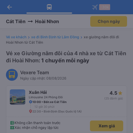
arrow_back
Tải app Vexere ngay!
Tải app Vexere
-30k
Mở app
Mở app
Nhận ưu đãi thành viên độc
-30k/ghế khi đặt vé máy bay qua
quyền
app
Cát Tiên
Hoài Nhơn
Chọn ngày
Vé xe khách
xe đi Bình Định từ Lâm Đồng
xe giường nằm đôi đi
Hoài Nhơn từ Cát Tiên
Vé xe Giường nằm đôi của 4 nhà xe từ Cát Tiên
đi Hoài Nhơn
: 1 chuyến mỗi ngày
Vexere Team
Ngày cập nhật: 08/08/2026
Xuân Hải
4.5
Limousine 24 Phòng Đôi
(25 đánh giá)
10:00 • Bến xe Cát Tiên
12 giờ 30 phút
22:30 • Bình Định (Dọc Quốc lộ 1A)
Không cần thanh toán trước
Xem giá
Xác nhận chỗ ngay lập tức