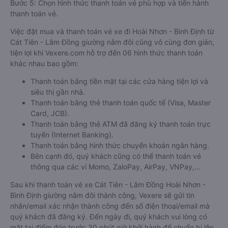
Bước 5: Chọn hình thức thanh toán vé phù hợp và tiến hành
thanh toán vé.
Việc đặt mua và thanh toán vé xe đi Hoài Nhơn - Bình Định từ
Cát Tiên - Lâm Đồng giường nằm đôi cũng vô cùng đơn giản,
tiện lợi khi Vexere.com hỗ trợ đến 06 hình thức thanh toán
khác nhau bao gồm:
Thanh toán bằng tiền mặt tại các cửa hàng tiện lợi và
siêu thị gần nhà.
Thanh toán bằng thẻ thanh toán quốc tế (Visa, Master
Card, JCB).
Thanh toán bằng thẻ ATM đã đăng ký thanh toán trực
tuyến (Internet Banking).
Thanh toán bằng hình thức chuyển khoản ngân hàng.
Bên cạnh đó, quý khách cũng có thể thanh toán vé
thông qua các ví Momo, ZaloPay, AirPay, VNPay,…
Sau khi thanh toán vé xe Cát Tiên - Lâm Đồng Hoài Nhơn -
Bình Định giường nằm đôi thành công, Vexere sẽ gửi tin
nhắn/email xác nhận thành công đến số điện thoại/email mà
quý khách đã đăng ký. Đến ngày đi, quý khách vui lòng có
mặt tại điểm đón trước 30 phút giờ khởi hành để chuẩn bị lên