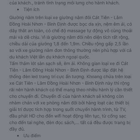
của khách., tránh tình trạng mỏi lưng cho hành khách.
Tiện ích
Giường nằm trên loại xe giường nằm đôi Cát Tiên - Lâm
Đồng Hoài Nhơn - Bình Định được bọc da xịn, nệm êm ái, có
dây thắt an toàn, có chế độ massage tự động vô cùng thoải
mái và dễ chịu. Vì là giường nằm đôi nên diện tích rất rộng,
chiều dài của giường 1,8 đến 1,9m. Chiều rộng gấp 2,5 lần
so với xe giường nằm đơn thông thường nên phù hợp với cả
du khách Việt lẫn du khách ngoại quốc.
Tấm thảm lót sàn sạch sẽ, êm ái. Không gian loại xe đi Cát
Tiên - Lâm Đồng Hoài Nhơn - Bình Định được lắp đặt hệ
thống đèn led trang trí cực ấn tượng. Khoang chứa trên loại
xe Cát Tiên - Lâm Đồng Hoài Nhơn - Bình Định này thì rộng
rãi nên hành khách có thể mang theo nhiều hành lý cần thiết
cho chuyến đi. Chuyến đi của hành khách sẽ không còn
nhàm chán với xe phòng nằm đôi bởi hàng loạt các thiết bị
giải trí được tích hợp trong suốt chuyến hành trình, từ TV,
đầu phát HD cho đến wifi hoạt động liên tục, từ cổng sạc
cho đến tai nghe, đèn đọc sách,… tất cả đều được trang bị
đầy đủ.
Ưu điểm