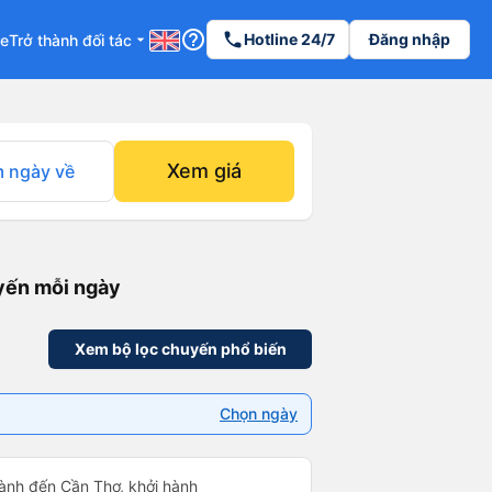
help_outline
phone
Hotline 24/7
Đăng nhập
re
Trở thành đối tác
arrow_drop_down
Xem giá
 ngày về
uyến mỗi ngày
Xem bộ lọc chuyến phổ biến
Chọn ngày
ành đến Cần Thơ, khởi hành