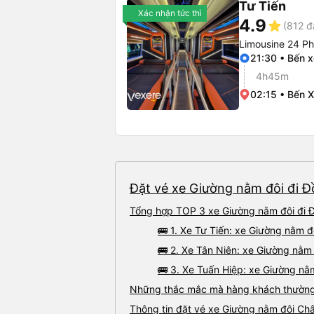
Tư Tiến
Xác nhận tức thì
4.9
star
(812 đ
Limousine 24 P
21:30 • Bến x
4h45m
02:15 • Bến 
Đặt vé xe Giường nằm đôi đi Đ
Tổng hợp TOP 3 xe Giường nằm đôi đi Đ
🚌 1. Xe Tư Tiến: xe Giường nằm 
🚌 2. Xe Tân Niên: xe Giường nằm 
🚌 3. Xe Tuấn Hiệp: xe Giường nằ
Những thắc mắc mà hàng khách thường 
Thông tin đặt vé xe Giường nằm đôi Ch