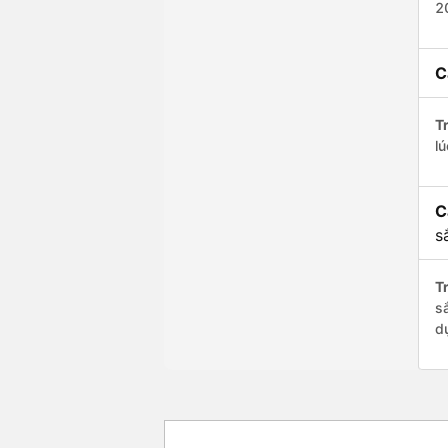
2
C
Tr
l
C
s
Tr
s
d