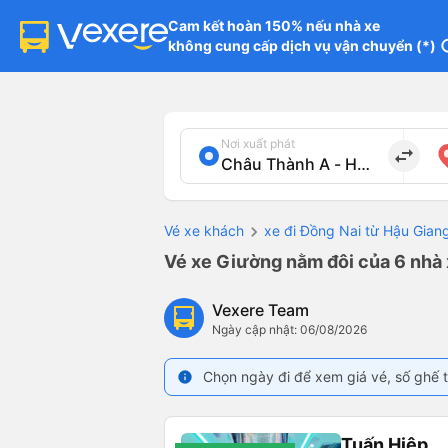
Cam kết hoàn 150% nếu nhà xe

không cung cấp dịch vụ vận chuyển (*)
in
Nơi xuất phát
import_export
Vé xe khách
xe đi Đồng Nai từ Hậu Gian
Vé xe Giường nằm đôi của 6 nhà 
Vexere Team
Ngày cập nhật: 06/08/2026
Chọn ngày đi để xem giá vé, số ghế t
info
Tuấn Hiệp