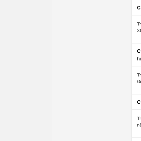
C
Tr
3
C
h
Tr
G
C
Tr
n