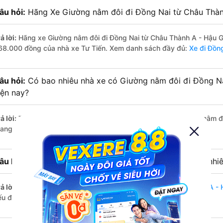
âu hỏi:
Hãng Xe Giường nằm đôi đi Đồng Nai từ Châu Thành
ả lời:
Hãng xe Giường nằm đôi đi Đồng Nai từ Châu Thành A - Hậu Gi
68.000 đồng của nhà xe Tư Tiến. Xem danh sách đầy đủ:
Xe đi Đồn
âu hỏi:
Có bao nhiêu nhà xe có Giường nằm đôi đi Đồng N
iện nay?
ả lời:
Tính tới thời điểm hiện nay thì có 3 nhà xe có xe Giường nằm
iang - Đồng Nai hiện nay
âu hỏi:
Từ Châu Thành A - Hậu Giang đi Đồng Nai bao nhiê
ả lời:
Thời gian di chuyển bằng
xe Giường nằm đôi Châu Thành A - 
ếu đường đi khá thuận lợi