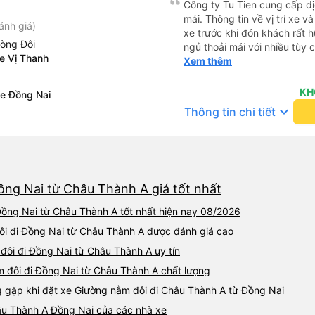
Công ty Tu Tien cung cấp dịc
mái. Thông tin về vị trí xe v
ánh giá)
xe trước khi đón khách rất h
hòng Đôi
ngủ thoải mái với nhiều tùy
e Vị Thanh
USB được đặt ở vị trí thuận t
Xem thêm
đến điểm đến sớm hơn dự ki
KH
Xe Đồng Nai
keyboard_arrow_down
Thông tin chi tiết
ồng Nai từ Châu Thành A giá tốt nhất
ồng Nai từ Châu Thành A tốt nhất hiện nay 08/2026
đôi đi Đồng Nai từ Châu Thành A được đánh giá cao
đôi đi Đồng Nai từ Châu Thành A uy tín
m đôi đi Đồng Nai từ Châu Thành A chất lượng
gặp khi đặt xe Giường nằm đôi đi Châu Thành A từ Đồng Nai
âu Thành A Đồng Nai của các nhà xe