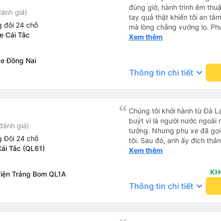
đúng giờ, hành trình êm thuậ
ánh giá)
tay quả thật khiến tôi an tâm, mãn ý. Đường xa muôn dặm
 đôi 24 chỗ
mà lòng chẳng vướng lo. Ph
e Cái Tắc
cẩn, hiếm thấy giữa thời buổi
Xem thêm
Xin gửi lời tán dương chân 
hưng thịnh, vạn lộ bình an.”
xe Đồng Nai
keyboard_arrow_down
Thông tin chi tiết
Chúng tôi khởi hành từ Đà Lạ
buýt vì là người nước ngoài
đánh giá)
tưởng. Nhưng phụ xe đã gọi
 Đôi 24 chỗ
tôi. Sau đó, anh ấy đích thân
ái Tắc (QL61)
tiên đi xe giường nằm với ha
Xem thêm
tôi không chắc chắn khi nào
uống. Tôi rất ngạc nhiên khi
KH
điện Trảng Bom QL1A
Thơ và mọi người xuống xe 
keyboard_arrow_down
Thông tin chi tiết
thức chúng tôi dậy và đảm b
chung, đó là một trải nghiệm
chăn, và đủ chỗ cho 1 người 