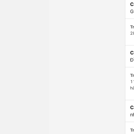
C
G
Tr
2
C
Đ
Tr
1
h
C
n
Tr