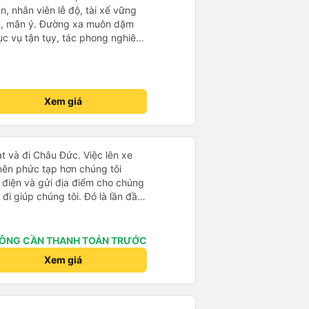
n, nhân viên lễ độ, tài xế vững
ục vụ tận tụy, tác phong nghiêm
 kim tiền vội vã. Xã hội loạn đạo.
thành, kính chúc nhà xe ngày một
Xem giá
t và đi Châu Đức. Việc lên xe
 nên phức tạp hơn chúng tôi
 điện và gửi địa điểm cho chúng
 đi giúp chúng tôi. Đó là lần đầu
i đứa trẻ nhỏ khá thú vị. Chúng
 xe sẽ dừng lại để nghỉ hoặc ăn
 xe dừng lại lúc nửa đêm ở Cần
ÔNG CẦN THANH TOÁN TRƯỚC
ăn. Khi đến điểm dừng, họ đánh
Xem giá
ảo chúng tôi đã sẵn sàng. Nhìn
 tốt. Mỗi giường đều có gối và
lớn và 1 trẻ em nằm thoải mái.