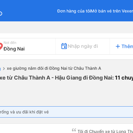
Đơn hàng của tôi
Mở bán vé trên Vexe
fo
Nơi đến
add
Nhập ngày đi
Thêm
xe giường nằm đôi đi Đồng Nai từ Châu Thành A
g
xe từ Châu Thành A - Hậu Giang đi Đồng Nai
: 11 ch
rống và ưu đãi khi đặt vé
Tôi đi Chuyến xe từ Long Th