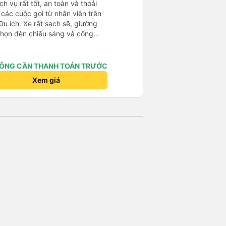
h vụ rất tốt, an toàn và thoải
à các cuộc gọi từ nhân viên trên
ữu ích. Xe rất sạch sẽ, giường
 chọn đèn chiếu sáng và cổng
iện. Nhân viên rất lịch sự và xe
ến. Cảm ơn!
ÔNG CẦN THANH TOÁN TRƯỚC
Xem giá