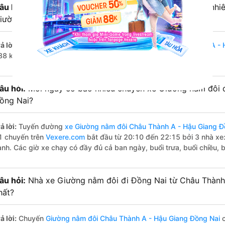
âu hỏi:
Từ Châu Thành A - Hậu Giang đi Đồng Nai bao nhiê
iường nằm đôi?
ả lời:
Đường di chuyển bằng
xe Giường nằm đôi đi Châu Thành A - 
88 km.
âu hỏi:
Mỗi ngày có bao nhiêu chuyến xe Giường nằm đôi 
ồng Nai?
ả lời:
Tuyến đường
xe Giường nằm đôi Châu Thành A - Hậu Giang Đ
1 chuyến trên
Vexere.com
bắt đầu từ 20:10 đến 22:15 bởi 3 nhà xe:
ành. Các giờ xe chạy có đầy đủ cả ban ngày, buổi trưa, buổi chiều,
âu hỏi:
Nhà xe Giường nằm đôi đi Đồng Nai từ Châu Thành
hất?
ả lời:
Chuyến
Giường nằm đôi Châu Thành A - Hậu Giang Đồng Nai
c