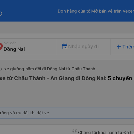
Đơn hàng của tôi
Mở bán vé trên Vexe
fo
Nơi đến
add
Nhập ngày đi
Thêm
xe giường nằm đôi đi Đồng Nai từ Châu Thành
xe từ Châu Thành - An Giang đi Đồng Nai
: 5 chuyến
rống và ưu đãi khi đặt vé
Chúng tôi khởi hành từ Đà Lạ