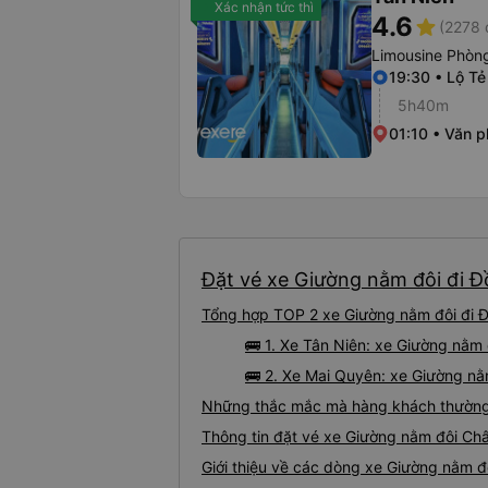
Xác nhận tức thì
4.6
star
(2278 
Limousine Phòng
19:30 • Lộ Tẻ
5h40m
01:10 • Văn 
Đặt vé xe Giường nằm đôi đi Đ
Tổng hợp TOP 2 xe Giường nằm đôi đi Đ
🚌 1. Xe Tân Niên: xe Giường nằm
🚌 2. Xe Mai Quyên: xe Giường nằ
Những thắc mắc mà hàng khách thường 
Thông tin đặt vé xe Giường nằm đôi Ch
Giới thiệu về các dòng xe Giường nằm đ