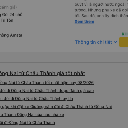
buýt vì là người nước ngoài
đánh giá)
tưởng. Nhưng phụ xe đã gọi
 Đôi 24 chỗ
tôi. Sau đó, anh ấy đích thân
 Tri Tôn
tiên đi xe giường nằm với ha
Xem thêm
tôi không chắc chắn khi nào
uống. Tôi rất ngạc nhiên khi
KH
phòng Amata
Thơ và mọi người xuống xe 
keyboard_arrow_down
Thông tin chi tiết
thức chúng tôi dậy và đảm b
chung, đó là một trải nghiệm
chăn, và đủ chỗ cho 1 người 
ồng Nai từ Châu Thành giá tốt nhất
ồng Nai từ Châu Thành tốt nhất hiện nay 08/2026
 đôi đi Đồng Nai từ Châu Thành được đánh giá cao
m đôi đi Đồng Nai từ Châu Thành uy tín
gặp khi đặt xe Giường nằm đôi đi Châu Thành từ Đồng Nai
âu Thành Đồng Nai của các nhà xe
ôi đi Đồng Nai từ Châu Thành