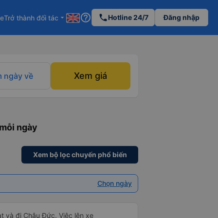
help_outline
phone
Hotline 24/7
Đăng nhập
re
Trở thành đối tác
arrow_drop_down
Xem giá
 ngày về
 mỗi ngày
Xem bộ lọc chuyến phổ biến
Chọn ngày
t và đi Châu Đức. Việc lên xe