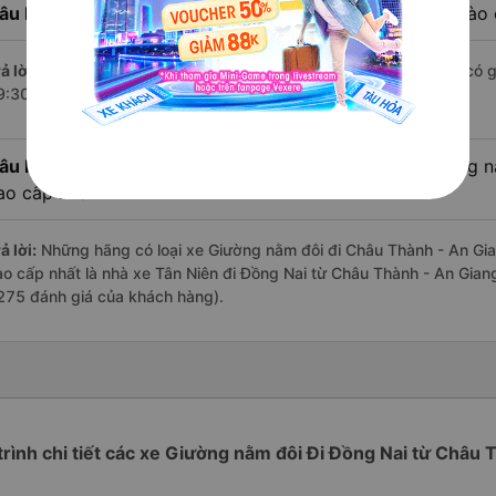
âu hỏi:
Nhà xe đi Đồng Nai từ Châu Thành - An Giang nào 
ả lời:
Chuyến
Giường nằm đôi Châu Thành - An Giang Đồng Nai
có g
9:30 là của nhà xe Mai Quyên.
âu hỏi:
Review xe đi Đồng Nai từ Châu Thành - An Giang nà
ao cấp nhất?
ả lời:
Những hãng có loại xe Giường nằm đôi đi Châu Thành - An Gian
ao cấp nhất là nhà xe Tân Niên đi Đồng Nai từ Châu Thành - An Giang
275 đánh giá của khách hàng).
trình chi tiết các xe Giường nằm đôi Đi Đồng Nai từ Châu