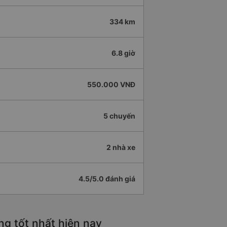
334 km
6.8 giờ
550.000 VNĐ
5 chuyến
2 nhà xe
4.5/5.0 đánh giá
g tốt nhất hiện nay