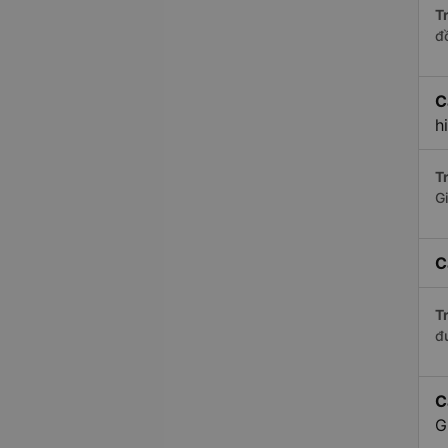
Tr
đ
C
h
Tr
G
C
Tr
đ
C
G