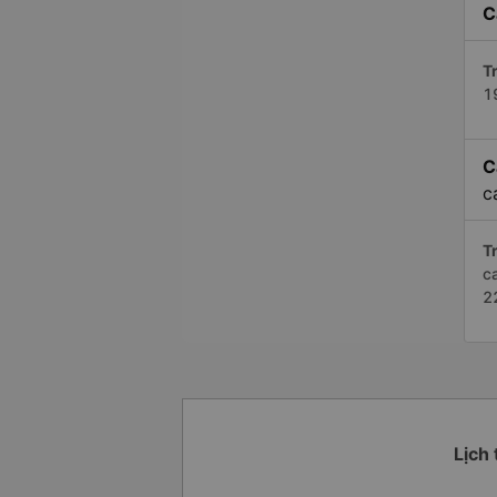
C
Tr
1
C
c
Tr
c
2
Lịch 