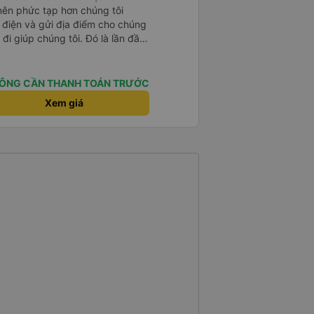
 nên phức tạp hơn chúng tôi
 điện và gửi địa điểm cho chúng
 đi giúp chúng tôi. Đó là lần đầu
i đứa trẻ nhỏ khá thú vị. Chúng
 xe sẽ dừng lại để nghỉ hoặc ăn
 xe dừng lại lúc nửa đêm ở Cần
ÔNG CẦN THANH TOÁN TRƯỚC
ăn. Khi đến điểm dừng, họ đánh
Xem giá
ảo chúng tôi đã sẵn sàng. Nhìn
 tốt. Mỗi giường đều có gối và
lớn và 1 trẻ em nằm thoải mái.