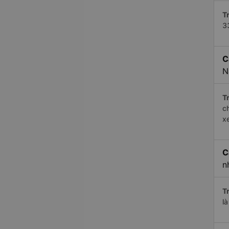
Tr
3
C
N
Tr
c
x
C
n
Tr
l