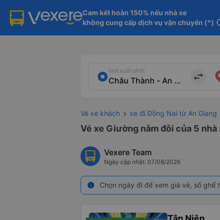
Cam kết hoàn 150% nếu nhà xe

không cung cấp dịch vụ vận chuyển (*)
in
Nơi xuất phát
import_export
Vé xe khách
xe đi Đồng Nai từ An Giang
Vé xe Giường nằm đôi của 5 nhà 
Vexere Team
Ngày cập nhật: 07/08/2026
Chọn ngày đi để xem giá vé, số ghế t
info
Tân Niên