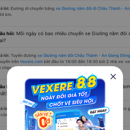
ả lời:
Đường di chuyển bằng
xe Giường nằm đôi đi Châu Thành - An
34 km.
âu hỏi:
Mỗi ngày có bao nhiêu chuyến xe Giường nằm đôi 
ai?
ả lời:
Tuyến đường
xe Giường nằm đôi Châu Thành - An Giang Đồng
huyến trên
Vexere.com
bắt đầu từ 16:00 đến 19:30 bởi 2 nhà xe: xe
e chạy có đầy đủ cả ban ngày, buổi trưa, buổi chiều, ban đêm
âu hỏi:
Nhà xe Giường nằm đôi đi Đồng Nai từ Châu Thành
hất?
ả lời:
Chuyến
Giường nằm đôi Châu Thành - An Giang Đồng Nai
có g
à của nhà xe Mai Quyên.