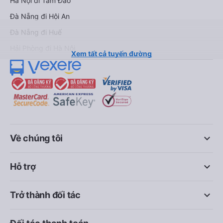
Hà Nội đi Tam Đảo
Đà Nẵng đi Hội An
Đà Nẵng đi Huế
Hải Phòng đi Hà Nội
Xem tất cả tuyến đường
keyboard_arrow_down
Về chúng tôi
keyboard_arrow_down
Hỗ trợ
keyboard_arrow_down
Trở thành đối tác