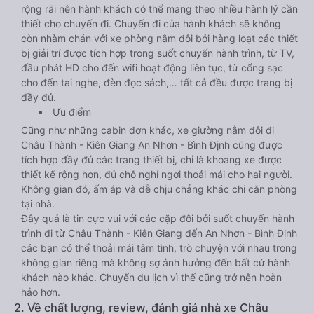
rộng rãi nên hành khách có thể mang theo nhiều hành lý cần
thiết cho chuyến đi. Chuyến đi của hành khách sẽ không
còn nhàm chán với xe phòng nằm đôi bởi hàng loạt các thiết
bị giải trí được tích hợp trong suốt chuyến hành trình, từ TV,
đầu phát HD cho đến wifi hoạt động liên tục, từ cổng sạc
cho đến tai nghe, đèn đọc sách,… tất cả đều được trang bị
đầy đủ.
Ưu điểm
Cũng như những cabin đơn khác, xe giường nằm đôi đi
Châu Thành - Kiên Giang An Nhơn - Bình Định cũng được
tích hợp đầy đủ các trang thiết bị, chỉ là khoang xe được
thiết kế rộng hơn, đủ chỗ nghỉ ngơi thoải mái cho hai người.
Không gian đó, ấm áp và dễ chịu chẳng khác chi căn phòng
tại nhà.
Đây quả là tin cực vui với các cặp đôi bởi suốt chuyến hành
trình đi từ Châu Thành - Kiên Giang đến An Nhơn - Bình Định
các bạn có thể thoải mái tâm tình, trò chuyện với nhau trong
không gian riêng mà không sợ ảnh hưởng đến bất cứ hành
khách nào khác. Chuyến du lịch vì thế cũng trở nên hoàn
hảo hơn.
2. Về chất lượng, review, đánh giá nhà xe Châu