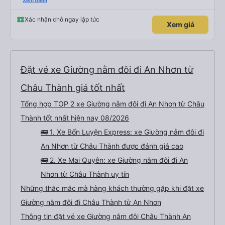
hộ và giới thiệu cho người thân sử dụng dịch vụ của nhà xe này
Xem thêm
Xác nhận chỗ ngay lập tức
Xem giá
Đặt vé xe Giường nằm đôi đi An Nhơn từ
Châu Thành giá tốt nhất
Tổng hợp TOP 2 xe Giường nằm đôi đi An Nhơn từ Châu
Thành tốt nhất hiện nay 08/2026
🚌 1. Xe Bốn Luyện Express: xe Giường nằm đôi đi
An Nhơn từ Châu Thành được đánh giá cao
🚌 2. Xe Mai Quyên: xe Giường nằm đôi đi An
Nhơn từ Châu Thành uy tín
Những thắc mắc mà hàng khách thường gặp khi đặt xe
Giường nằm đôi đi Châu Thành từ An Nhơn
Thông tin đặt vé xe Giường nằm đôi Châu Thành An