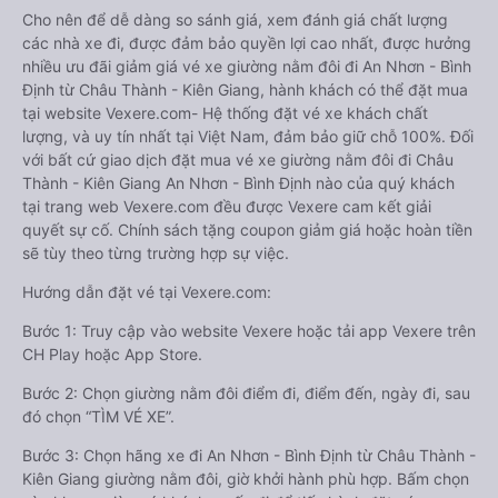
Cho nên để dễ dàng so sánh giá, xem đánh giá chất lượng
các nhà xe đi, được đảm bảo quyền lợi cao nhất, được hưởng
nhiều ưu đãi giảm giá vé xe giường nằm đôi đi An Nhơn - Bình
Định từ Châu Thành - Kiên Giang, hành khách có thể đặt mua
tại website Vexere.com- Hệ thống đặt vé xe khách chất
lượng, và uy tín nhất tại Việt Nam, đảm bảo giữ chỗ 100%. Đối
với bất cứ giao dịch đặt mua vé xe giường nằm đôi đi Châu
Thành - Kiên Giang An Nhơn - Bình Định nào của quý khách
tại trang web Vexere.com đều được Vexere cam kết giải
quyết sự cố. Chính sách tặng coupon giảm giá hoặc hoàn tiền
sẽ tùy theo từng trường hợp sự việc.
Hướng dẫn đặt vé tại Vexere.com:
Bước 1: Truy cập vào website Vexere hoặc tải app Vexere trên
CH Play hoặc App Store.
Bước 2: Chọn giường nằm đôi điểm đi, điểm đến, ngày đi, sau
đó chọn “TÌM VÉ XE”.
Bước 3: Chọn hãng xe đi An Nhơn - Bình Định từ Châu Thành -
Kiên Giang giường nằm đôi, giờ khởi hành phù hợp. Bấm chọn