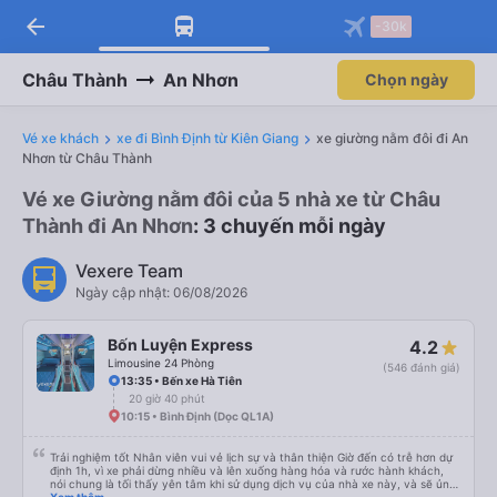
arrow_back
Tải app Vexere ngay!
Tải app Vexere
-30k
Mở app
Mở app
Nhận ưu đãi thành viên độc
-30k/ghế khi đặt vé máy bay qua
quyền
app
Châu Thành
An Nhơn
Chọn ngày
Vé xe khách
xe đi Bình Định từ Kiên Giang
xe giường nằm đôi đi An
Nhơn từ Châu Thành
Vé xe Giường nằm đôi của 5 nhà xe từ Châu
Thành đi An Nhơn
: 3 chuyến mỗi ngày
Vexere Team
Ngày cập nhật: 06/08/2026
Bốn Luyện Express
4.2
Limousine 24 Phòng
(546 đánh giá)
13:35 • Bến xe Hà Tiên
20 giờ 40 phút
10:15 • Bình Định (Dọc QL1A)
Trải nghiệm tốt Nhân viên vui vẻ lịch sự và thân thiện Giờ đến có trễ hơn dự
định 1h, vì xe phải dừng nhiều và lên xuống hàng hóa và rước hành khách,
nói chung là tối thấy yên tâm khi sử dụng dịch vụ của nhà xe này, và sẽ ủng