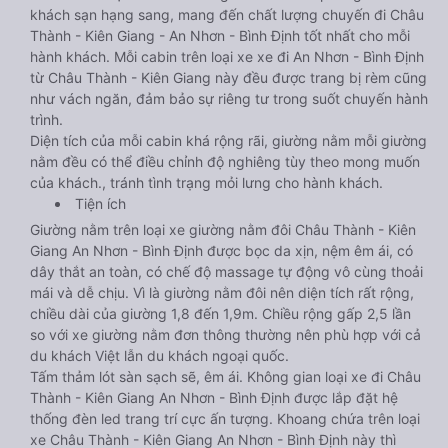
khách sạn hạng sang, mang đến chất lượng chuyến đi Châu
Thành - Kiên Giang - An Nhơn - Bình Định tốt nhất cho mỗi
hành khách. Mỗi cabin trên loại xe xe đi An Nhơn - Bình Định
từ Châu Thành - Kiên Giang này đều được trang bị rèm cũng
như vách ngăn, đảm bảo sự riêng tư trong suốt chuyến hành
trình.
Diện tích của mỗi cabin khá rộng rãi, giường nằm mỗi giường
nằm đều có thể điều chỉnh độ nghiêng tùy theo mong muốn
của khách., tránh tình trạng mỏi lưng cho hành khách.
Tiện ích
Giường nằm trên loại xe giường nằm đôi Châu Thành - Kiên
Giang An Nhơn - Bình Định được bọc da xịn, nệm êm ái, có
dây thắt an toàn, có chế độ massage tự động vô cùng thoải
mái và dễ chịu. Vì là giường nằm đôi nên diện tích rất rộng,
chiều dài của giường 1,8 đến 1,9m. Chiều rộng gấp 2,5 lần
so với xe giường nằm đơn thông thường nên phù hợp với cả
du khách Việt lẫn du khách ngoại quốc.
Tấm thảm lót sàn sạch sẽ, êm ái. Không gian loại xe đi Châu
Thành - Kiên Giang An Nhơn - Bình Định được lắp đặt hệ
thống đèn led trang trí cực ấn tượng. Khoang chứa trên loại
xe Châu Thành - Kiên Giang An Nhơn - Bình Định này thì