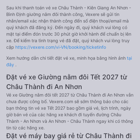
Sau khi thanh toán vé xe Châu Thành - Kiên Giang An Nhơn -
Bình Định giường nằm đôi thành công, Vexere sẽ gửi tin
nhắn/email xác nhận thành công đến số điện thoại/email mà
quý khách đã đăng ký. Đến ngày đi, quý khách vui lòng có
mặt tại điểm đón trước 30 phút giờ khởi hành để chuẩn bị lên
xe. Để kiểm tra tình trạng vé đã đặt, quý khách vui lòng truy
cập
https://vexere.com/vi-VN/booking/ticketinfo
Xem hướng dẫn chi tiết đặt vé xe, minh họa bằng hình ảnh
tại
đây
.
Đặt vé xe Giường nằm đôi Tết 2027 từ
Châu Thành đi An Nhơn
Vé xe Giường nằm đôi tết 2027 từ Châu Thành đi An Nhơn vẫn
chưa được công bố. Vexere.com sẽ sớm thông báo cho các
bạn thông tin vé xe Tết 2027 bao gồm giá vé, lịch trình, ngày
giờ bán vé của các hãng xe khách đi tuyến đường Châu
Thành - An Nhơn và An Nhơn - Châu Thành ngay khi có thông
tin từ các hãng xe.
Đặt vé máy bay giá rẻ từ Châu Thành đi