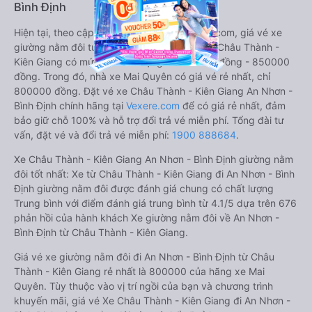
Bình Định
Hiện tại, theo cập nhật mới nhất của Vexere.com, giá vé xe
giường nằm đôi tuyến An Nhơn - Bình Định - Châu Thành -
Kiên Giang có mức giá dao động từ 800000 đồng - 850000
đồng. Trong đó, nhà xe Mai Quyên có giá vé rẻ nhất, chỉ
800000 đồng. Đặt vé xe Châu Thành - Kiên Giang An Nhơn -
Bình Định chính hãng tại
Vexere.com
để có giá rẻ nhất, đảm
bảo giữ chỗ 100% và hỗ trợ đổi trả vé miễn phí. Tổng đài tư
vấn, đặt vé và đổi trả vé miễn phí:
1900 888684
.
Xe Châu Thành - Kiên Giang An Nhơn - Bình Định giường nằm
đôi tốt nhất: Xe từ Châu Thành - Kiên Giang đi An Nhơn - Bình
Định giường nằm đôi được đánh giá chung có chất lượng
Trung bình với điểm đánh giá trung bình từ 4.1/5 dựa trên 676
phản hồi của hành khách Xe giường nằm đôi về An Nhơn -
Bình Định từ Châu Thành - Kiên Giang.
Giá vé xe giường nằm đôi đi An Nhơn - Bình Định từ Châu
Thành - Kiên Giang rẻ nhất là 800000 của hãng xe Mai
Quyên. Tùy thuộc vào vị trí ngồi của bạn và chương trình
khuyến mãi, giá vé Xe Châu Thành - Kiên Giang đi An Nhơn -