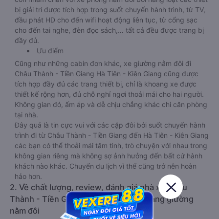
bị giải trí được tích hợp trong suốt chuyến hành trình, từ TV,
đầu phát HD cho đến wifi hoạt động liên tục, từ cổng sạc
cho đến tai nghe, đèn đọc sách,… tất cả đều được trang bị
đầy đủ.
Ưu điểm
Cũng như những cabin đơn khác, xe giường nằm đôi đi
Châu Thành - Tiền Giang Hà Tiên - Kiên Giang cũng được
tích hợp đầy đủ các trang thiết bị, chỉ là khoang xe được
thiết kế rộng hơn, đủ chỗ nghỉ ngơi thoải mái cho hai người.
Không gian đó, ấm áp và dễ chịu chẳng khác chi căn phòng
tại nhà.
Đây quả là tin cực vui với các cặp đôi bởi suốt chuyến hành
trình đi từ Châu Thành - Tiền Giang đến Hà Tiên - Kiên Giang
các bạn có thể thoải mái tâm tình, trò chuyện với nhau trong
không gian riêng mà không sợ ảnh hưởng đến bất cứ hành
khách nào khác. Chuyến du lịch vì thế cũng trở nên hoàn
hảo hơn.
2. Về chất lượng, review, đánh giá nhà xe Châu
Thành - Tiền Giang Hà Tiên - Kiên Giang giường
nằm đôi