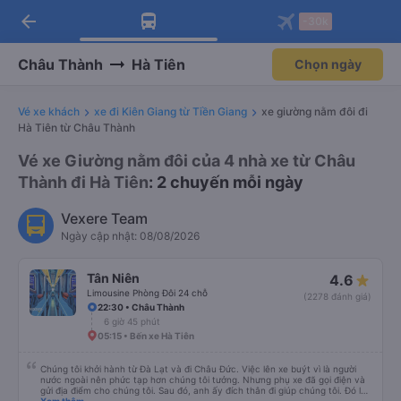
arrow_back
Tải app Vexere ngay!
Tải app Vexere
-30k
Mở app
Mở app
Nhận ưu đãi thành viên độc
-30k/ghế khi đặt vé máy bay qua
quyền
app
Châu Thành
Hà Tiên
Chọn ngày
Vé xe khách
xe đi Kiên Giang từ Tiền Giang
xe giường nằm đôi đi
Hà Tiên từ Châu Thành
Vé xe Giường nằm đôi của 4 nhà xe từ Châu
Thành đi Hà Tiên
: 2 chuyến mỗi ngày
Vexere Team
Ngày cập nhật: 08/08/2026
Tân Niên
4.6
Limousine Phòng Đôi 24 chỗ
(2278 đánh giá)
22:30 • Châu Thành
6 giờ 45 phút
05:15 • Bến xe Hà Tiên
Chúng tôi khởi hành từ Đà Lạt và đi Châu Đức. Việc lên xe buýt vì là người
nước ngoài nên phức tạp hơn chúng tôi tưởng. Nhưng phụ xe đã gọi điện và
gửi địa điểm cho chúng tôi. Sau đó, anh ấy đích thân đi giúp chúng tôi. Đó là