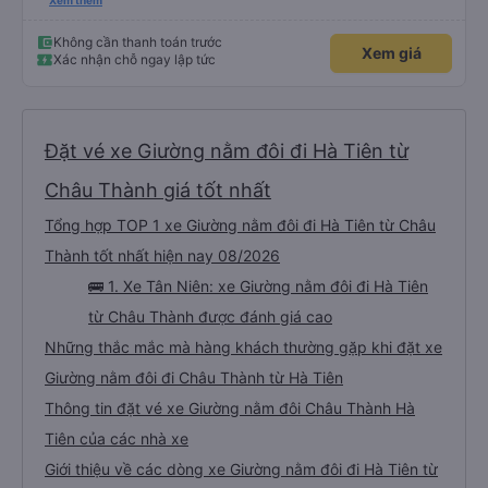
lần đầu tiên đi xe giường nằm với hai đứa trẻ nhỏ khá thú vị. Chúng tôi không
Xem thêm
chắc chắn khi nào xe sẽ dừng lại để nghỉ hoặc ăn uống. Tôi rất ngạc nhiên
khi xe dừng lại lúc nửa đêm ở Cần Thơ và mọi người xuống xe ăn. Khi đến
điểm dừng, họ đánh thức chúng tôi dậy và đảm bảo chúng tôi đã sẵn sàng.
Không cần thanh toán trước
Xem giá
Nhìn chung, đó là một trải nghiệm tốt. Mỗi giường đều có gối và chăn, và đủ
Xác nhận chỗ ngay lập tức
chỗ cho 1 người lớn và 1 trẻ em nằm thoải mái.
Đặt vé xe Giường nằm đôi đi Hà Tiên từ
Châu Thành giá tốt nhất
Tổng hợp TOP 1 xe Giường nằm đôi đi Hà Tiên từ Châu
Thành tốt nhất hiện nay 08/2026
🚌 1. Xe Tân Niên: xe Giường nằm đôi đi Hà Tiên
từ Châu Thành được đánh giá cao
Những thắc mắc mà hàng khách thường gặp khi đặt xe
Giường nằm đôi đi Châu Thành từ Hà Tiên
Thông tin đặt vé xe Giường nằm đôi Châu Thành Hà
Tiên của các nhà xe
Giới thiệu về các dòng xe Giường nằm đôi đi Hà Tiên từ