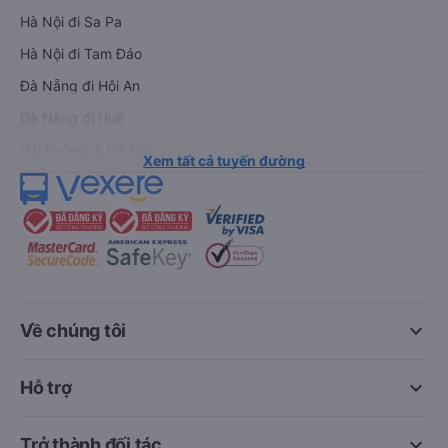
Hà Nội đi Sa Pa
Hà Nội đi Tam Đảo
Đà Nẵng đi Hội An
Đà Nẵng đi Huế
Hải Phòng đi Hà Nội
Xem tất cả tuyến đường
keyboard_arrow_down
Về chúng tôi
keyboard_arrow_down
Hỗ trợ
keyboard_arrow_down
Trở thành đối tác