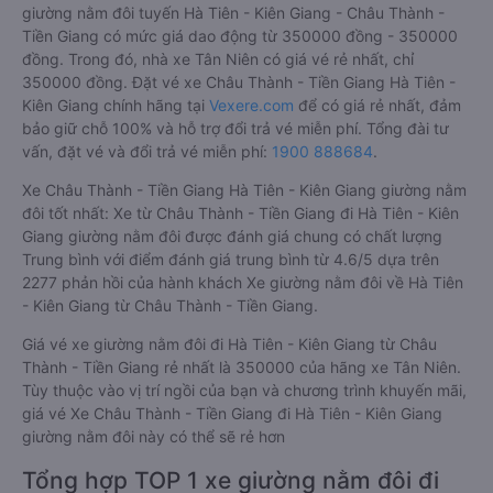
giường nằm đôi tuyến Hà Tiên - Kiên Giang - Châu Thành -
Tiền Giang có mức giá dao động từ 350000 đồng - 350000
đồng. Trong đó, nhà xe Tân Niên có giá vé rẻ nhất, chỉ
350000 đồng. Đặt vé xe Châu Thành - Tiền Giang Hà Tiên -
Kiên Giang chính hãng tại
Vexere.com
để có giá rẻ nhất, đảm
bảo giữ chỗ 100% và hỗ trợ đổi trả vé miễn phí. Tổng đài tư
vấn, đặt vé và đổi trả vé miễn phí:
1900 888684
.
Xe Châu Thành - Tiền Giang Hà Tiên - Kiên Giang giường nằm
đôi tốt nhất: Xe từ Châu Thành - Tiền Giang đi Hà Tiên - Kiên
Giang giường nằm đôi được đánh giá chung có chất lượng
Trung bình với điểm đánh giá trung bình từ 4.6/5 dựa trên
2277 phản hồi của hành khách Xe giường nằm đôi về Hà Tiên
- Kiên Giang từ Châu Thành - Tiền Giang.
Giá vé xe giường nằm đôi đi Hà Tiên - Kiên Giang từ Châu
Thành - Tiền Giang rẻ nhất là 350000 của hãng xe Tân Niên.
Tùy thuộc vào vị trí ngồi của bạn và chương trình khuyến mãi,
giá vé Xe Châu Thành - Tiền Giang đi Hà Tiên - Kiên Giang
giường nằm đôi này có thể sẽ rẻ hơn
Tổng hợp TOP 1 xe giường nằm đôi đi