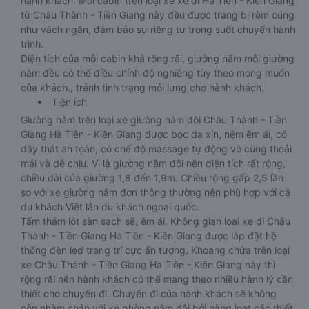
hành khách. Mỗi cabin trên loại xe xe đi Hà Tiên - Kiên Giang
từ Châu Thành - Tiền Giang này đều được trang bị rèm cũng
như vách ngăn, đảm bảo sự riêng tư trong suốt chuyến hành
trình.
Diện tích của mỗi cabin khá rộng rãi, giường nằm mỗi giường
nằm đều có thể điều chỉnh độ nghiêng tùy theo mong muốn
của khách., tránh tình trạng mỏi lưng cho hành khách.
Tiện ích
Giường nằm trên loại xe giường nằm đôi Châu Thành - Tiền
Giang Hà Tiên - Kiên Giang được bọc da xịn, nệm êm ái, có
dây thắt an toàn, có chế độ massage tự động vô cùng thoải
mái và dễ chịu. Vì là giường nằm đôi nên diện tích rất rộng,
chiều dài của giường 1,8 đến 1,9m. Chiều rộng gấp 2,5 lần
so với xe giường nằm đơn thông thường nên phù hợp với cả
du khách Việt lẫn du khách ngoại quốc.
Tấm thảm lót sàn sạch sẽ, êm ái. Không gian loại xe đi Châu
Thành - Tiền Giang Hà Tiên - Kiên Giang được lắp đặt hệ
thống đèn led trang trí cực ấn tượng. Khoang chứa trên loại
xe Châu Thành - Tiền Giang Hà Tiên - Kiên Giang này thì
rộng rãi nên hành khách có thể mang theo nhiều hành lý cần
thiết cho chuyến đi. Chuyến đi của hành khách sẽ không
còn nhàm chán với xe phòng nằm đôi bởi hàng loạt các thiết