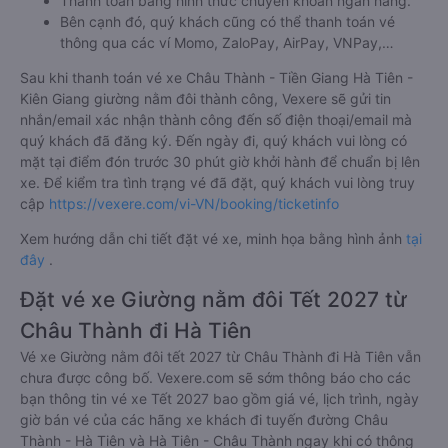
Thanh toán bằng hình thức chuyển khoản ngân hàng.
Bên cạnh đó, quý khách cũng có thể thanh toán vé
thông qua các ví Momo, ZaloPay, AirPay, VNPay,…
Sau khi thanh toán vé xe Châu Thành - Tiền Giang Hà Tiên -
Kiên Giang giường nằm đôi thành công, Vexere sẽ gửi tin
nhắn/email xác nhận thành công đến số điện thoại/email mà
quý khách đã đăng ký. Đến ngày đi, quý khách vui lòng có
mặt tại điểm đón trước 30 phút giờ khởi hành để chuẩn bị lên
xe. Để kiểm tra tình trạng vé đã đặt, quý khách vui lòng truy
cập
https://vexere.com/vi-VN/booking/ticketinfo
Xem hướng dẫn chi tiết đặt vé xe, minh họa bằng hình ảnh
tại
đây
.
Đặt vé xe Giường nằm đôi Tết 2027 từ
Châu Thành đi Hà Tiên
Vé xe Giường nằm đôi tết 2027 từ Châu Thành đi Hà Tiên vẫn
chưa được công bố. Vexere.com sẽ sớm thông báo cho các
bạn thông tin vé xe Tết 2027 bao gồm giá vé, lịch trình, ngày
giờ bán vé của các hãng xe khách đi tuyến đường Châu
Thành - Hà Tiên và Hà Tiên - Châu Thành ngay khi có thông