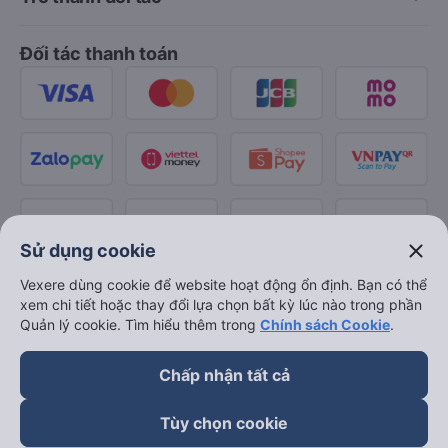
Đối tác thanh toán
close
Sử dụng cookie
Vexere dùng cookie để website hoạt động ổn định. Bạn có thể
xem chi tiết hoặc thay đổi lựa chọn bất kỳ lúc nào trong phần
Quản lý cookie. Tìm hiểu thêm trong
Chính sách Cookie
.
Chấp nhận tất cả
Tùy chọn cookie