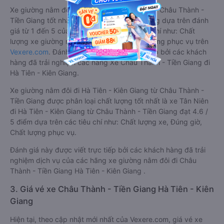
Xe giường nằm đôi đi Hà Tiên - Kiên Giang từ Châu Thành -
Tiền Giang tốt nhất được phân loại chất lượng dựa trên đánh
giá từ 1 đến 5 của khách hàng với các tiêu chí như: Chất
lượng xe giường nằm đôi, Đúng giờ, Chất lượng phục vụ trên
Vexere.com
. Đánh giá này được viết trực tiếp bởi các khách
hàng đã trải nghiệm các hãng Xe Châu Thành - Tiền Giang đi
Hà Tiên - Kiên Giang.
Xe giường nằm đôi đi Hà Tiên - Kiên Giang từ Châu Thành -
Tiền Giang được phân loại chất lượng tốt nhất là xe Tân Niên
đi Hà Tiên - Kiên Giang từ Châu Thành - Tiền Giang đạt 4.6 /
5 điểm dựa trên các tiêu chí như: Chất lượng xe, Đúng giờ,
Chất lượng phục vụ.
Đánh giá này được viết trực tiếp bởi các khách hàng đã trải
nghiệm dịch vụ của các hãng xe giường nằm đôi đi Châu
Thành - Tiền Giang Hà Tiên - Kiên Giang .
3. Giá vé xe Châu Thành - Tiền Giang Hà Tiên - Kiên
Giang
Hiện tại, theo cập nhật mới nhất của Vexere.com, giá vé xe