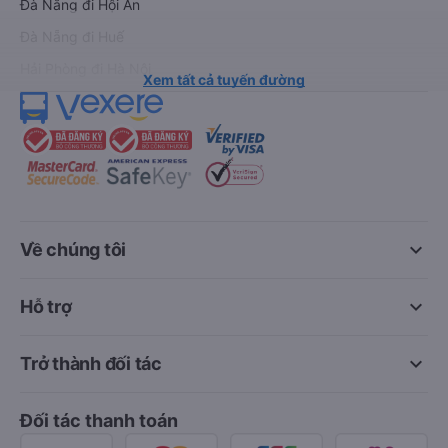
Đà Nẵng đi Hội An
Đà Nẵng đi Huế
Hải Phòng đi Hà Nội
Xem tất cả tuyến đường
keyboard_arrow_down
Về chúng tôi
keyboard_arrow_down
Hỗ trợ
keyboard_arrow_down
Trở thành đối tác
Đối tác thanh toán