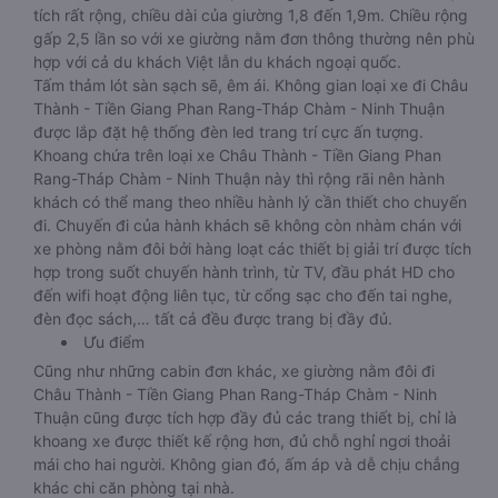
tích rất rộng, chiều dài của giường 1,8 đến 1,9m. Chiều rộng
gấp 2,5 lần so với xe giường nằm đơn thông thường nên phù
hợp với cả du khách Việt lẫn du khách ngoại quốc.
Tấm thảm lót sàn sạch sẽ, êm ái. Không gian loại xe đi Châu
Thành - Tiền Giang Phan Rang-Tháp Chàm - Ninh Thuận
được lắp đặt hệ thống đèn led trang trí cực ấn tượng.
Khoang chứa trên loại xe Châu Thành - Tiền Giang Phan
Rang-Tháp Chàm - Ninh Thuận này thì rộng rãi nên hành
khách có thể mang theo nhiều hành lý cần thiết cho chuyến
đi. Chuyến đi của hành khách sẽ không còn nhàm chán với
xe phòng nằm đôi bởi hàng loạt các thiết bị giải trí được tích
hợp trong suốt chuyến hành trình, từ TV, đầu phát HD cho
đến wifi hoạt động liên tục, từ cổng sạc cho đến tai nghe,
đèn đọc sách,… tất cả đều được trang bị đầy đủ.
Ưu điểm
Cũng như những cabin đơn khác, xe giường nằm đôi đi
Châu Thành - Tiền Giang Phan Rang-Tháp Chàm - Ninh
Thuận cũng được tích hợp đầy đủ các trang thiết bị, chỉ là
khoang xe được thiết kế rộng hơn, đủ chỗ nghỉ ngơi thoải
mái cho hai người. Không gian đó, ấm áp và dễ chịu chẳng
khác chi căn phòng tại nhà.