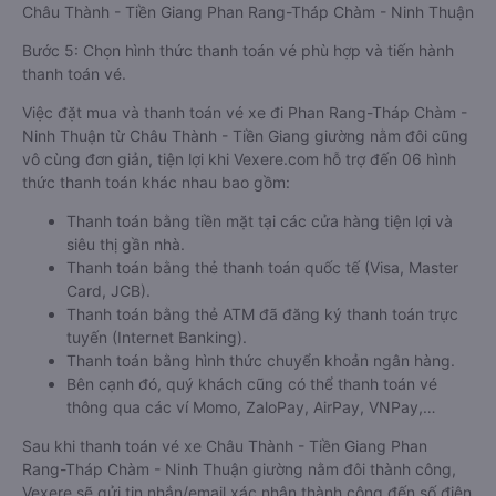
Châu Thành - Tiền Giang Phan Rang-Tháp Chàm - Ninh Thuận
Bước 5: Chọn hình thức thanh toán vé phù hợp và tiến hành
thanh toán vé.
Việc đặt mua và thanh toán vé xe đi Phan Rang-Tháp Chàm -
Ninh Thuận từ Châu Thành - Tiền Giang giường nằm đôi cũng
vô cùng đơn giản, tiện lợi khi Vexere.com hỗ trợ đến 06 hình
thức thanh toán khác nhau bao gồm:
Thanh toán bằng tiền mặt tại các cửa hàng tiện lợi và
siêu thị gần nhà.
Thanh toán bằng thẻ thanh toán quốc tế (Visa, Master
Card, JCB).
Thanh toán bằng thẻ ATM đã đăng ký thanh toán trực
tuyến (Internet Banking).
Thanh toán bằng hình thức chuyển khoản ngân hàng.
Bên cạnh đó, quý khách cũng có thể thanh toán vé
thông qua các ví Momo, ZaloPay, AirPay, VNPay,…
Sau khi thanh toán vé xe Châu Thành - Tiền Giang Phan
Rang-Tháp Chàm - Ninh Thuận giường nằm đôi thành công,
Vexere sẽ gửi tin nhắn/email xác nhận thành công đến số điện