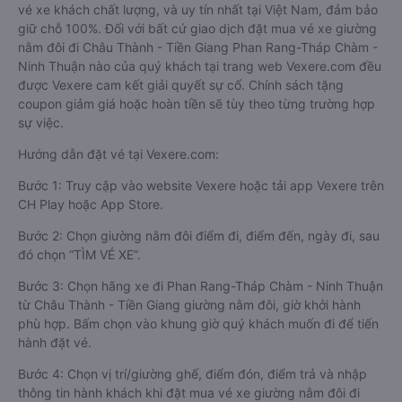
vé xe khách chất lượng, và uy tín nhất tại Việt Nam, đảm bảo
giữ chỗ 100%. Đối với bất cứ giao dịch đặt mua vé xe giường
nằm đôi đi Châu Thành - Tiền Giang Phan Rang-Tháp Chàm -
Ninh Thuận nào của quý khách tại trang web Vexere.com đều
được Vexere cam kết giải quyết sự cố. Chính sách tặng
coupon giảm giá hoặc hoàn tiền sẽ tùy theo từng trường hợp
sự việc.
Hướng dẫn đặt vé tại Vexere.com:
Bước 1: Truy cập vào website Vexere hoặc tải app Vexere trên
CH Play hoặc App Store.
Bước 2: Chọn giường nằm đôi điểm đi, điểm đến, ngày đi, sau
đó chọn “TÌM VÉ XE”.
Bước 3: Chọn hãng xe đi Phan Rang-Tháp Chàm - Ninh Thuận
từ Châu Thành - Tiền Giang giường nằm đôi, giờ khởi hành
phù hợp. Bấm chọn vào khung giờ quý khách muốn đi để tiến
hành đặt vé.
Bước 4: Chọn vị trí/giường ghế, điểm đón, điểm trả và nhập
thông tin hành khách khi đặt mua vé xe giường nằm đôi đi