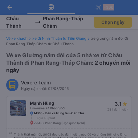
arrow_back
Tải app Vexere ngay!
Tải app Vexere
-30k
Mở app
Mở app
Nhận ưu đãi thành viên độc
-30k/ghế khi đặt vé máy bay qua
quyền
app
Châu
Phan Rang-Tháp
Chọn ngày
Thành
Chàm
Vé xe khách
xe đi Ninh Thuận từ Tiền Giang
xe giường nằm đôi đi
Phan Rang-Tháp Chàm từ Châu Thành
Vé xe Giường nằm đôi của 5 nhà xe từ Châu
Thành đi Phan Rang-Tháp Chàm
: 2 chuyến mỗi
ngày
Vexere Team
Ngày cập nhật: 07/08/2026
Mạnh Hùng
3.1
Limousine 24 Phòng Đôi
(381 đánh giá)
14:00 • Bến xe trung tâm Cần Thơ
8 giờ 45 phút
22:45 • Phan Rang (Dọc quốc lộ 1A)
Thành thật mà nói, tôi đã đọc các đánh giá trước đó và chúng tôi hơi lo lắng.