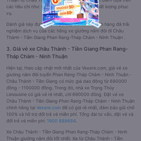
các tiêu chí như: Chất lượng xe, Đúng giờ, Chất lượng phục
vụ.
Đánh giá này được viết trực tiếp bởi các khách hàng đã trải
nghiệm dịch vụ của các hãng xe giường nằm đôi đi Châu
Thành - Tiền Giang Phan Rang-Tháp Chàm - Ninh Thuận .
3. Giá vé xe Châu Thành - Tiền Giang Phan Rang-
Tháp Chàm - Ninh Thuận
Hiện tại, theo cập nhật mới nhất của Vexere.com, giá vé xe
giường nằm đôi tuyến Phan Rang-Tháp Chàm - Ninh Thuận -
Châu Thành - Tiền Giang có mức giá dao động từ 690000
đồng - 1100000 đồng. Trong đó, nhà xe Trọng Thủy
Limousine có giá vé rẻ nhất, chỉ 690000 đồng. Đặt vé xe
Châu Thành - Tiền Giang Phan Rang-Tháp Chàm - Ninh Thuận
chính hãng tại
Vexere.com
để có giá rẻ nhất, đảm bảo giữ chỗ
100% và hỗ trợ đổi trả vé miễn phí. Tổng đài tư vấn, đặt vé và
đổi trả vé miễn phí:
1900 888684
.
Xe Châu Thành - Tiền Giang Phan Rang-Tháp Chàm - Ninh
Thuận giường nằm đôi tốt nhất: Xe từ Châu Thành - Tiền