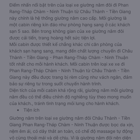
Điểm nhấn nổi bật trên của loại xe giường nằm đôi đi Phan
Rang-Tháp Chàm - Ninh Thuận từ Châu Thành - Tiền Giang
này chính là hệ thống giường nằm cao cấp. Mỗi giường là
một cabin riêng kín đáo như phòng hạng sang ở các khách
sạn 5 sao. Bên trong không gian của xe giường nằm đôi
được cải tiến, trang hoàng hết sức tiện lợi.
Mỗi cabin được thiết kế chẳng khác chi căn phòng của
khách sạn hạng sang, mang đến chất lượng chuyến đi Châu
Thành - Tiền Giang - Phan Rang-Tháp Chàm - Ninh Thuận
tốt nhất cho mỗi hành khách. Mỗi cabin trên loại xe xe đi
Phan Rang-Tháp Chàm - Ninh Thuận từ Châu Thành - Tiền
Giang này đều được trang bị rèm cũng như vách ngăn, đảm
bảo sự riêng tư trong suốt chuyến hành trình.
Diện tích của mỗi cabin khá rộng rãi, giường nằm mỗi giường
nằm đều có thể điều chỉnh độ nghiêng tùy theo mong muốn
của khách., tránh tình trạng mỏi lưng cho hành khách.
Tiện ích
Giường nằm trên loại xe giường nằm đôi Châu Thành - Tiền
Giang Phan Rang-Tháp Chàm - Ninh Thuận được bọc da xịn,
nệm êm ái, có dây thắt an toàn, có chế độ massage tự động
vô cùng thoải mái và dễ chịu. Vì là giường nằm đôi nên diện