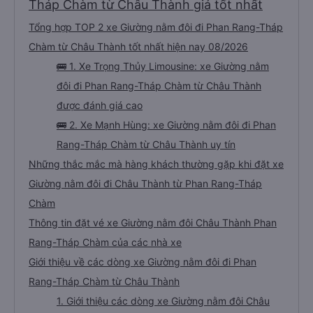
tuyến đường này. Tôi thực sự hy vọng rằng trong tương lai các tài xế sẽ
Tháp Chàm từ Châu Thành giá tốt nhất
dừng xe thường xuyên theo lịch trình, đặc biệt là vì tôi dự định sẽ đi tuyến
đường này một lần nữa vào tuần tới.
Tổng hợp TOP 2 xe Giường nằm đôi đi Phan Rang-Tháp
Chàm từ Châu Thành tốt nhất hiện nay 08/2026
🚌 1. Xe Trọng Thủy Limousine: xe Giường nằm
đôi đi Phan Rang-Tháp Chàm từ Châu Thành
được đánh giá cao
🚌 2. Xe Mạnh Hùng: xe Giường nằm đôi đi Phan
Rang-Tháp Chàm từ Châu Thành uy tín
Những thắc mắc mà hàng khách thường gặp khi đặt xe
Giường nằm đôi đi Châu Thành từ Phan Rang-Tháp
Chàm
Thông tin đặt vé xe Giường nằm đôi Châu Thành Phan
Rang-Tháp Chàm của các nhà xe
Giới thiệu về các dòng xe Giường nằm đôi đi Phan
Rang-Tháp Chàm từ Châu Thành
1. Giới thiệu các dòng xe Giường nằm đôi Châu