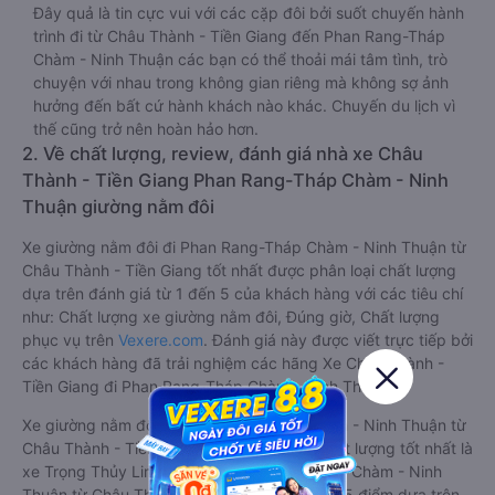
Đây quả là tin cực vui với các cặp đôi bởi suốt chuyến hành
trình đi từ Châu Thành - Tiền Giang đến Phan Rang-Tháp
Chàm - Ninh Thuận các bạn có thể thoải mái tâm tình, trò
chuyện với nhau trong không gian riêng mà không sợ ảnh
hưởng đến bất cứ hành khách nào khác. Chuyến du lịch vì
thế cũng trở nên hoàn hảo hơn.
2. Về chất lượng, review, đánh giá nhà xe Châu
Thành - Tiền Giang Phan Rang-Tháp Chàm - Ninh
Thuận giường nằm đôi
Xe giường nằm đôi đi Phan Rang-Tháp Chàm - Ninh Thuận từ
Châu Thành - Tiền Giang tốt nhất được phân loại chất lượng
dựa trên đánh giá từ 1 đến 5 của khách hàng với các tiêu chí
như: Chất lượng xe giường nằm đôi, Đúng giờ, Chất lượng
phục vụ trên
Vexere.com
. Đánh giá này được viết trực tiếp bởi
các khách hàng đã trải nghiệm các hãng Xe Châu Thành -
Tiền Giang đi Phan Rang-Tháp Chàm - Ninh Thuận.
Xe giường nằm đôi đi Phan Rang-Tháp Chàm - Ninh Thuận từ
Châu Thành - Tiền Giang được phân loại chất lượng tốt nhất là
xe Trọng Thủy Limousine đi Phan Rang-Tháp Chàm - Ninh
Thuận từ Châu Thành - Tiền Giang đạt 4.8 / 5 điểm dựa trên