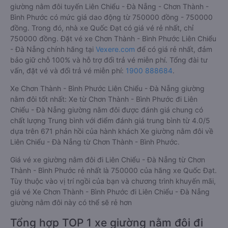
giường nằm đôi tuyến Liên Chiểu - Đà Nẵng - Chơn Thành -
Bình Phước có mức giá dao động từ 750000 đồng - 750000
đồng. Trong đó, nhà xe Quốc Đạt có giá vé rẻ nhất, chỉ
750000 đồng. Đặt vé xe Chơn Thành - Bình Phước Liên Chiểu
- Đà Nẵng chính hãng tại
Vexere.com
để có giá rẻ nhất, đảm
bảo giữ chỗ 100% và hỗ trợ đổi trả vé miễn phí. Tổng đài tư
vấn, đặt vé và đổi trả vé miễn phí:
1900 888684
.
Xe Chơn Thành - Bình Phước Liên Chiểu - Đà Nẵng giường
nằm đôi tốt nhất: Xe từ Chơn Thành - Bình Phước đi Liên
Chiểu - Đà Nẵng giường nằm đôi được đánh giá chung có
chất lượng Trung bình với điểm đánh giá trung bình từ 4.0/5
dựa trên 671 phản hồi của hành khách Xe giường nằm đôi về
Liên Chiểu - Đà Nẵng từ Chơn Thành - Bình Phước.
Giá vé xe giường nằm đôi đi Liên Chiểu - Đà Nẵng từ Chơn
Thành - Bình Phước rẻ nhất là 750000 của hãng xe Quốc Đạt.
Tùy thuộc vào vị trí ngồi của bạn và chương trình khuyến mãi,
giá vé Xe Chơn Thành - Bình Phước đi Liên Chiểu - Đà Nẵng
giường nằm đôi này có thể sẽ rẻ hơn
Tổng hợp TOP 1 xe giường nằm đôi đi