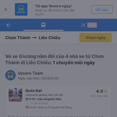
Tải app Vexere ngay!
Mở app
Nhận ưu đãi thành viên độc
quyền
arrow_back
Tải app Vexere
-30k
Mở app
-30k/ghế khi đặt vé máy bay qua
app
Chơn Thành
Liên Chiểu
Chọn ngày
Vé xe Giường nằm đôi của 4 nhà xe từ Chơn
Thành đi Liên Chiểu
: 1 chuyến mỗi ngày
Vexere Team
Ngày cập nhật: 06/08/2026
Quốc Đạt
4.0
Limousine giường nằm 24 chỗ
(672 đánh giá)
11:10 • Cây xăng Đức Hiếu
17 giờ 50 phút
05:00 • Bến xe Trung tâm Đà Nẵng