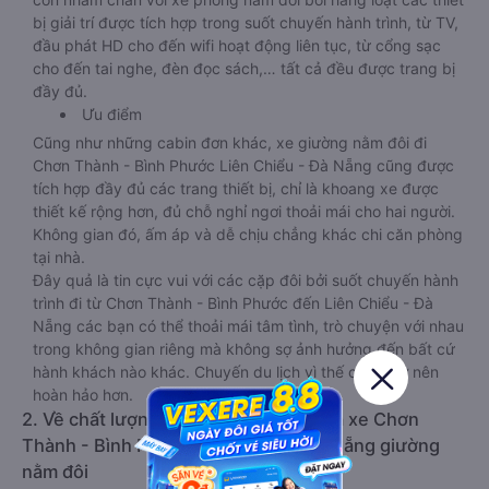
bị giải trí được tích hợp trong suốt chuyến hành trình, từ TV,
đầu phát HD cho đến wifi hoạt động liên tục, từ cổng sạc
cho đến tai nghe, đèn đọc sách,… tất cả đều được trang bị
đầy đủ.
Ưu điểm
Cũng như những cabin đơn khác, xe giường nằm đôi đi
Chơn Thành - Bình Phước Liên Chiểu - Đà Nẵng cũng được
tích hợp đầy đủ các trang thiết bị, chỉ là khoang xe được
thiết kế rộng hơn, đủ chỗ nghỉ ngơi thoải mái cho hai người.
Không gian đó, ấm áp và dễ chịu chẳng khác chi căn phòng
tại nhà.
Đây quả là tin cực vui với các cặp đôi bởi suốt chuyến hành
trình đi từ Chơn Thành - Bình Phước đến Liên Chiểu - Đà
Nẵng các bạn có thể thoải mái tâm tình, trò chuyện với nhau
trong không gian riêng mà không sợ ảnh hưởng đến bất cứ
hành khách nào khác. Chuyến du lịch vì thế cũng trở nên
hoàn hảo hơn.
2. Về chất lượng, review, đánh giá nhà xe Chơn
Thành - Bình Phước Liên Chiểu - Đà Nẵng giường
nằm đôi