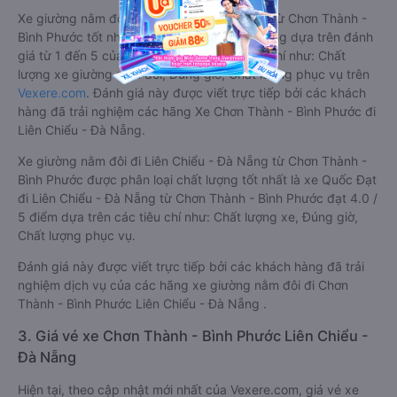
Xe giường nằm đôi đi Liên Chiểu - Đà Nẵng từ Chơn Thành -
Bình Phước tốt nhất được phân loại chất lượng dựa trên đánh
giá từ 1 đến 5 của khách hàng với các tiêu chí như: Chất
lượng xe giường nằm đôi, Đúng giờ, Chất lượng phục vụ trên
Vexere.com
. Đánh giá này được viết trực tiếp bởi các khách
hàng đã trải nghiệm các hãng Xe Chơn Thành - Bình Phước đi
Liên Chiểu - Đà Nẵng.
Xe giường nằm đôi đi Liên Chiểu - Đà Nẵng từ Chơn Thành -
Bình Phước được phân loại chất lượng tốt nhất là xe Quốc Đạt
đi Liên Chiểu - Đà Nẵng từ Chơn Thành - Bình Phước đạt 4.0 /
5 điểm dựa trên các tiêu chí như: Chất lượng xe, Đúng giờ,
Chất lượng phục vụ.
Đánh giá này được viết trực tiếp bởi các khách hàng đã trải
nghiệm dịch vụ của các hãng xe giường nằm đôi đi Chơn
Thành - Bình Phước Liên Chiểu - Đà Nẵng .
3. Giá vé xe Chơn Thành - Bình Phước Liên Chiểu -
Đà Nẵng
Hiện tại, theo cập nhật mới nhất của Vexere.com, giá vé xe