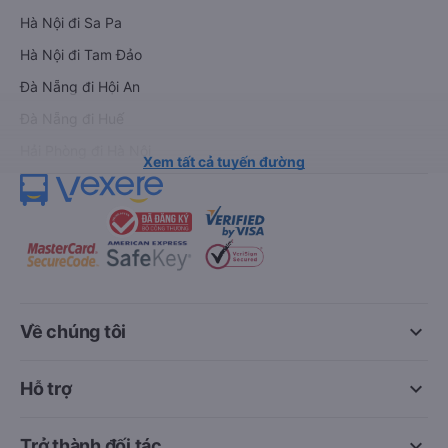
Hà Nội đi Sa Pa
Hà Nội đi Tam Đảo
Đà Nẵng đi Hội An
Đà Nẵng đi Huế
Hải Phòng đi Hà Nội
Xem tất cả tuyến đường
keyboard_arrow_down
Về chúng tôi
keyboard_arrow_down
Hỗ trợ
keyboard_arrow_down
Trở thành đối tác