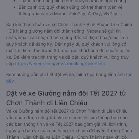
Thanh toán bằng hình thức chuyển khoản ngân hàng.
Bên cạnh đó, quý khách cũng có thể thanh toán vé
thông qua các ví Momo, ZaloPay, AirPay, VNPay,…
Sau khi thanh toán vé xe Chơn Thành - Bình Phước Liên Chiểu
- Đà Nẵng giường nằm đôi thành công, Vexere sẽ gửi tin
nhắn/email xác nhận thành công đến số điện thoại/email mà
quý khách đã đăng ký. Đến ngày đi, quý khách vui lòng có
mặt tại điểm đón trước 30 phút giờ khởi hành để chuẩn bị lên
xe. Để kiểm tra tình trạng vé đã đặt, quý khách vui lòng truy
cập
https://vexere.com/vi-VN/booking/ticketinfo
Xem hướng dẫn chi tiết đặt vé xe, minh họa bằng hình ảnh
tại
đây
.
Đặt vé xe Giường nằm đôi Tết 2027 từ
Chơn Thành đi Liên Chiểu
Vé xe Giường nằm đôi tết 2027 từ Chơn Thành đi Liên Chiểu
vẫn chưa được công bố. Vexere.com sẽ sớm thông báo cho
các bạn thông tin vé xe Tết 2027 bao gồm giá vé, lịch trình,
ngày giờ bán vé của các hãng xe khách đi tuyến đường Chơn
Thành - Liên Chiểu và Liên Chiểu - Chơn Thành ngay khi có