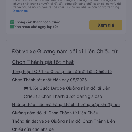
Đã đi xe Quốc Đạt vài lần trước đó nhưng rất bất ngờ vì hôm đi là ngày lễ
nhưng chất lượng chuyến đi rất tốt, đúng giờ, đúng ghế, sạch sẽ, có wifi, tài
xế và phụ xe nói chuyện rất dễ chịu. Lúc tới nơi nhà xe còn hỗ trợ xe trung
chuyển tới tận nhà. 10đ cho nhà xe, hy vọng nhà xe duy trì được chất lượng
Xem thêm
này. Cảm ơn
Không cần thanh toán trước
Xem giá
Xác nhận chỗ ngay lập tức
Đặt vé xe Giường nằm đôi đi Liên Chiểu từ
Chơn Thành giá tốt nhất
Tổng hợp TOP 1 xe Giường nằm đôi đi Liên Chiểu từ
Chơn Thành tốt nhất hiện nay 08/2026
🚌 1. Xe Quốc Đạt: xe Giường nằm đôi đi Liên
Chiểu từ Chơn Thành được đánh giá cao
Những thắc mắc mà hàng khách thường gặp khi đặt xe
Giường nằm đôi đi Chơn Thành từ Liên Chiểu
Thông tin đặt vé xe Giường nằm đôi Chơn Thành Liên
Chiểu của các nhà xe