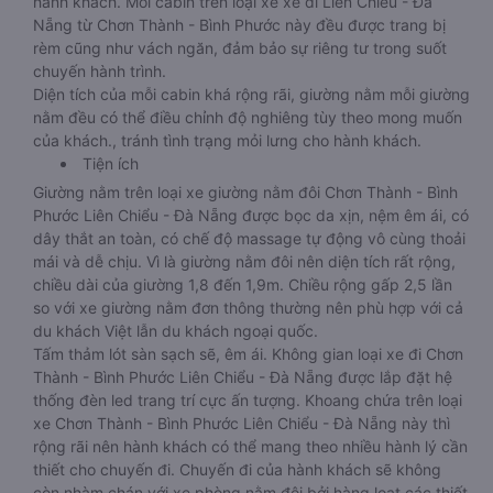
hành khách. Mỗi cabin trên loại xe xe đi Liên Chiểu - Đà
Nẵng từ Chơn Thành - Bình Phước này đều được trang bị
rèm cũng như vách ngăn, đảm bảo sự riêng tư trong suốt
chuyến hành trình.
Diện tích của mỗi cabin khá rộng rãi, giường nằm mỗi giường
nằm đều có thể điều chỉnh độ nghiêng tùy theo mong muốn
của khách., tránh tình trạng mỏi lưng cho hành khách.
Tiện ích
Giường nằm trên loại xe giường nằm đôi Chơn Thành - Bình
Phước Liên Chiểu - Đà Nẵng được bọc da xịn, nệm êm ái, có
dây thắt an toàn, có chế độ massage tự động vô cùng thoải
mái và dễ chịu. Vì là giường nằm đôi nên diện tích rất rộng,
chiều dài của giường 1,8 đến 1,9m. Chiều rộng gấp 2,5 lần
so với xe giường nằm đơn thông thường nên phù hợp với cả
du khách Việt lẫn du khách ngoại quốc.
Tấm thảm lót sàn sạch sẽ, êm ái. Không gian loại xe đi Chơn
Thành - Bình Phước Liên Chiểu - Đà Nẵng được lắp đặt hệ
thống đèn led trang trí cực ấn tượng. Khoang chứa trên loại
xe Chơn Thành - Bình Phước Liên Chiểu - Đà Nẵng này thì
rộng rãi nên hành khách có thể mang theo nhiều hành lý cần
thiết cho chuyến đi. Chuyến đi của hành khách sẽ không
còn nhàm chán với xe phòng nằm đôi bởi hàng loạt các thiết