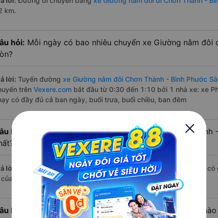
ả lời:
Đường di chuyển bằng
xe Giường nằm đôi đi Chơn Thành - Bì
2 km.
âu hỏi:
Mỗi ngày có bao nhiêu chuyến xe Giường nằm đôi đ
òn?
ả lời:
Tuyến đường
xe Giường nằm đôi Chơn Thành - Bình Phước Sà
huyến trên
Vexere.com
bắt đầu từ 0:30 đến 1:10 bởi 1 nhà xe: xe 
hạy có đầy đủ cả ban ngày, buổi trưa, buổi chiều, ban đêm
âu hỏi:
Nhà xe Giường nằm đôi đi Sài Gòn từ Chơn Thành 
hất?
ả lời:
Chuyến
Giường nằm đôi Chơn Thành - Bình Phước Sài Gòn
có 
à của nhà xe Phương Hồng Linh.
âu hỏi:
Nhà xe đi Sài Gòn từ Chơn Thành - Bình Phước nào 