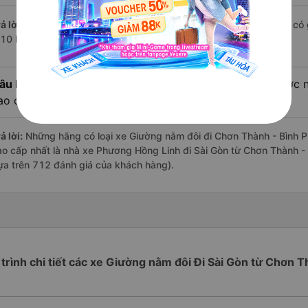
ả lời:
Chuyến
Giường nằm đôi Chơn Thành - Bình Phước Sài Gòn
có 
:10 là của nhà xe Phương Hồng Linh.
âu hỏi:
Review xe đi Sài Gòn từ Chơn Thành - Bình Phước nà
ao cấp nhất?
ả lời:
Những hãng có loại xe Giường nằm đôi đi Chơn Thành - Bình Ph
ao cấp nhất là nhà xe Phương Hồng Linh đi Sài Gòn từ Chơn Thành - 
ựa trên 712 đánh giá của khách hàng).
 trình chi tiết các xe Giường nằm đôi Đi Sài Gòn từ Chơn 