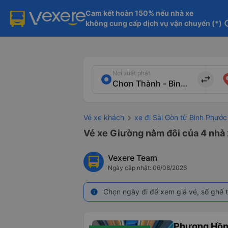
Cam kết hoàn 150% nếu nhà xe

không cung cấp dịch vụ vận chuyển (*)
in
Nơi xuất phát
import_export
Vé xe khách
xe đi Sài Gòn từ Bình Phước
Vé xe Giường nằm đôi của 4 nhà 
Vexere Team
Ngày cập nhật: 06/08/2026
Chọn ngày đi để xem giá vé, số ghế t
info
Phương Hồn