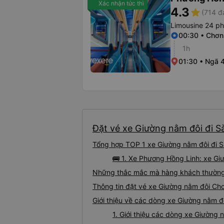
Xác nhận tức thì
4.3
star
(714 đ
Limousine 24 p
00:30 • Chơn
1h
01:30 • Ngã 
Đặt vé xe Giường nằm đôi đi S
Tổng hợp TOP 1 xe Giường nằm đôi đi S
🚌 1. Xe Phương Hồng Linh: xe Gi
Những thắc mắc mà hàng khách thường 
Thông tin đặt vé xe Giường nằm đôi Ch
Giới thiệu về các dòng xe Giường nằm đ
1. Giới thiệu các dòng xe Giường