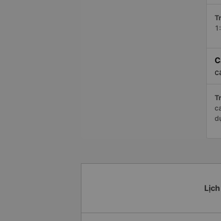
Tr
1
C
c
Tr
c
d
Lịch