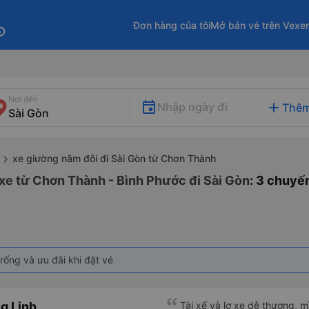
Đơn hàng của tôi
Mở bán vé trên Vexe
fo
Nơi đến
add
Nhập ngày đi
Thêm
xe giường nằm đôi đi Sài Gòn từ Chơn Thành
xe từ Chơn Thành - Bình Phước đi Sài Gòn
: 3 chuyế
rống và ưu đãi khi đặt vé
g Linh
Tài xế và lơ xe dễ thương, 