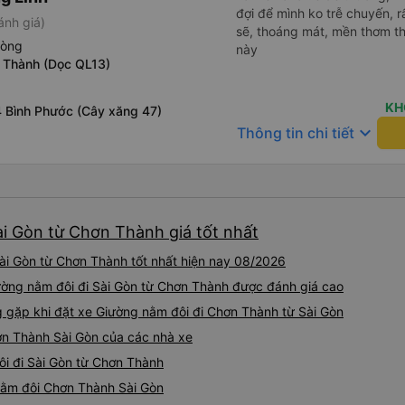
đợi để mình ko trễ chuyến, r
ánh giá)
sẽ, thoáng mát, mền thơm th
hòng
này
 Thành (Dọc QL13)
KH
4 Bình Phước (Cây xăng 47)
keyboard_arrow_down
Thông tin chi tiết
ài Gòn từ Chơn Thành giá tốt nhất
ài Gòn từ Chơn Thành tốt nhất hiện nay 08/2026
ường nằm đôi đi Sài Gòn từ Chơn Thành được đánh giá cao
gặp khi đặt xe Giường nằm đôi đi Chơn Thành từ Sài Gòn
ơn Thành Sài Gòn của các nhà xe
ôi đi Sài Gòn từ Chơn Thành
 nằm đôi Chơn Thành Sài Gòn