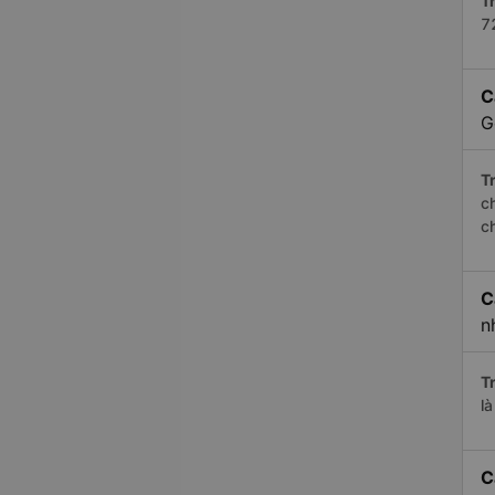
Tr
7
C
G
Tr
c
c
C
n
Tr
l
C