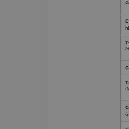
đ
C
h
Tr
P
C
Tr
đ
C
G