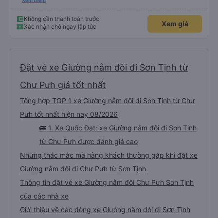
chuyển tới tận nhà. 10đ cho nhà xe, hy vọng nhà xe duy trì được chất lượng
Xem thêm
này. Cảm ơn
Không cần thanh toán trước
Xem giá
Xác nhận chỗ ngay lập tức
Đặt vé xe Giường nằm đôi đi Sơn Tịnh từ
Chư Pưh giá tốt nhất
Tổng hợp TOP 1 xe Giường nằm đôi đi Sơn Tịnh từ Chư
Pưh tốt nhất hiện nay 08/2026
🚌 1. Xe Quốc Đạt: xe Giường nằm đôi đi Sơn Tịnh
từ Chư Pưh được đánh giá cao
Những thắc mắc mà hàng khách thường gặp khi đặt xe
Giường nằm đôi đi Chư Pưh từ Sơn Tịnh
Thông tin đặt vé xe Giường nằm đôi Chư Pưh Sơn Tịnh
của các nhà xe
Giới thiệu về các dòng xe Giường nằm đôi đi Sơn Tịnh