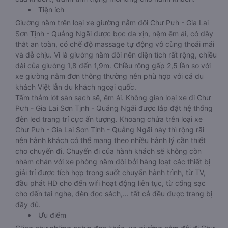
Tiện ích
Giường nằm trên loại xe giường nằm đôi Chư Pưh - Gia Lai
Sơn Tịnh - Quảng Ngãi được bọc da xịn, nệm êm ái, có dây
thắt an toàn, có chế độ massage tự động vô cùng thoải mái
và dễ chịu. Vì là giường nằm đôi nên diện tích rất rộng, chiều
dài của giường 1,8 đến 1,9m. Chiều rộng gấp 2,5 lần so với
xe giường nằm đơn thông thường nên phù hợp với cả du
khách Việt lẫn du khách ngoại quốc.
Tấm thảm lót sàn sạch sẽ, êm ái. Không gian loại xe đi Chư
Pưh - Gia Lai Sơn Tịnh - Quảng Ngãi được lắp đặt hệ thống
đèn led trang trí cực ấn tượng. Khoang chứa trên loại xe
Chư Pưh - Gia Lai Sơn Tịnh - Quảng Ngãi này thì rộng rãi
nên hành khách có thể mang theo nhiều hành lý cần thiết
cho chuyến đi. Chuyến đi của hành khách sẽ không còn
nhàm chán với xe phòng nằm đôi bởi hàng loạt các thiết bị
giải trí được tích hợp trong suốt chuyến hành trình, từ TV,
đầu phát HD cho đến wifi hoạt động liên tục, từ cổng sạc
cho đến tai nghe, đèn đọc sách,… tất cả đều được trang bị
đầy đủ.
Ưu điểm