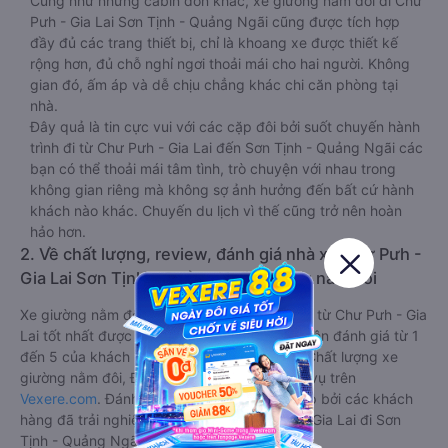
Cũng như những cabin đơn khác, xe giường nằm đôi đi Chư
Pưh - Gia Lai Sơn Tịnh - Quảng Ngãi cũng được tích hợp
đầy đủ các trang thiết bị, chỉ là khoang xe được thiết kế
rộng hơn, đủ chỗ nghỉ ngơi thoải mái cho hai người. Không
gian đó, ấm áp và dễ chịu chẳng khác chi căn phòng tại
nhà.
Đây quả là tin cực vui với các cặp đôi bởi suốt chuyến hành
trình đi từ Chư Pưh - Gia Lai đến Sơn Tịnh - Quảng Ngãi các
bạn có thể thoải mái tâm tình, trò chuyện với nhau trong
không gian riêng mà không sợ ảnh hưởng đến bất cứ hành
khách nào khác. Chuyến du lịch vì thế cũng trở nên hoàn
hảo hơn.
2. Về chất lượng, review, đánh giá nhà xe Chư Pưh -
Gia Lai Sơn Tịnh - Quảng Ngãi giường nằm đôi
Xe giường nằm đôi đi Sơn Tịnh - Quảng Ngãi từ Chư Pưh - Gia
Lai tốt nhất được phân loại chất lượng dựa trên đánh giá từ 1
đến 5 của khách hàng với các tiêu chí như: Chất lượng xe
giường nằm đôi, Đúng giờ, Chất lượng phục vụ trên
Vexere.com
. Đánh giá này được viết trực tiếp bởi các khách
hàng đã trải nghiệm các hãng Xe Chư Pưh - Gia Lai đi Sơn
Tịnh - Quảng Ngãi.