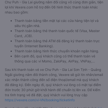
Chư Pưh - Gia Lai giường nằm đôi cũng vô cùng đơn giản, tiện
lợi khi Vexere.com hỗ trợ đến 06 hình thức thanh toán khác
nhau bao gồm:
Thanh toán bằng tiền mặt tại các cửa hàng tiện lợi và
siêu thị gần nhà.
Thanh toán bằng thẻ thanh toán quốc tế (Visa, Master
Card, JCB).
Thanh toán bằng thẻ ATM đã đăng ký thanh toán trực
tuyến (Internet Banking).
Thanh toán bằng hình thức chuyển khoản ngân hàng.
Bên cạnh đó, quý khách cũng có thể thanh toán vé
thông qua các ví Momo, ZaloPay, AirPay, VNPay,…
Sau khi thanh toán vé xe Chư Pưh - Gia Lai Sơn Tịnh - Quảng
Ngãi giường nằm đôi thành công, Vexere sẽ gửi tin nhắn/email
xác nhận thành công đến số điện thoại/email mà quý khách
đã đăng ký. Đến ngày đi, quý khách vui lòng có mặt tại điểm
đón trước 30 phút giờ khởi hành để chuẩn bị lên xe. Để kiểm
tra tình trạng vé đã đặt, quý khách vui lòng truy cập
https://vexere.com/vi-VN/booking/ticketinfo