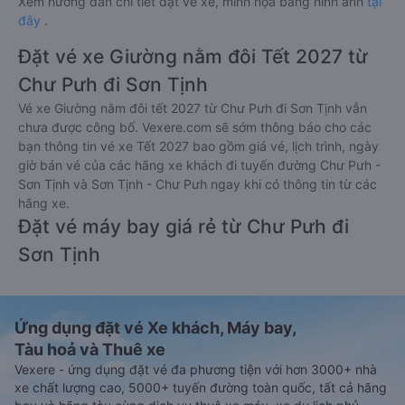
Xem hướng dẫn chi tiết đặt vé xe, minh họa bằng hình ảnh
tại
đây
.
Đặt vé xe Giường nằm đôi Tết 2027 từ
Chư Pưh đi Sơn Tịnh
Vé xe Giường nằm đôi tết 2027 từ Chư Pưh đi Sơn Tịnh vẫn
chưa được công bố. Vexere.com sẽ sớm thông báo cho các
bạn thông tin vé xe Tết 2027 bao gồm giá vé, lịch trình, ngày
giờ bán vé của các hãng xe khách đi tuyến đường Chư Pưh -
Sơn Tịnh và Sơn Tịnh - Chư Pưh ngay khi có thông tin từ các
hãng xe.
Đặt vé máy bay giá rẻ từ Chư Pưh đi
Sơn Tịnh
Ứng dụng đặt vé Xe khách, Máy bay,
Tàu hoả và Thuê xe
Vexere - ứng dụng đặt vé đa phương tiện với hơn 3000+ nhà
xe chất lượng cao, 5000+ tuyến đường toàn quốc, tất cả hãng