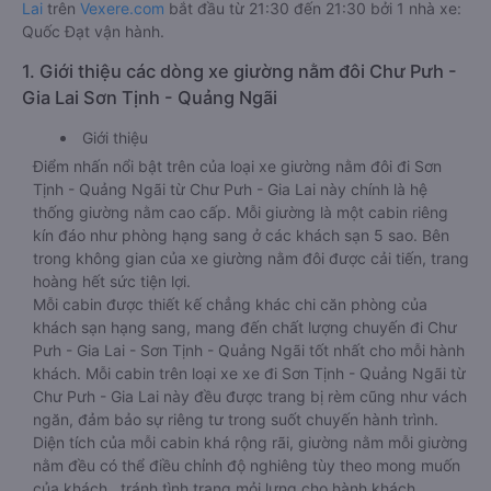
Lai
trên
Vexere.com
bắt đầu từ 21:30 đến 21:30 bởi 1 nhà xe:
Quốc Đạt vận hành.
1. Giới thiệu các dòng xe giường nằm đôi Chư Pưh -
Gia Lai Sơn Tịnh - Quảng Ngãi
Giới thiệu
Điểm nhấn nổi bật trên của loại xe giường nằm đôi đi Sơn
Tịnh - Quảng Ngãi từ Chư Pưh - Gia Lai này chính là hệ
thống giường nằm cao cấp. Mỗi giường là một cabin riêng
kín đáo như phòng hạng sang ở các khách sạn 5 sao. Bên
trong không gian của xe giường nằm đôi được cải tiến, trang
hoàng hết sức tiện lợi.
Mỗi cabin được thiết kế chẳng khác chi căn phòng của
khách sạn hạng sang, mang đến chất lượng chuyến đi Chư
Pưh - Gia Lai - Sơn Tịnh - Quảng Ngãi tốt nhất cho mỗi hành
khách. Mỗi cabin trên loại xe xe đi Sơn Tịnh - Quảng Ngãi từ
Chư Pưh - Gia Lai này đều được trang bị rèm cũng như vách
ngăn, đảm bảo sự riêng tư trong suốt chuyến hành trình.
Diện tích của mỗi cabin khá rộng rãi, giường nằm mỗi giường
nằm đều có thể điều chỉnh độ nghiêng tùy theo mong muốn
của khách., tránh tình trạng mỏi lưng cho hành khách.