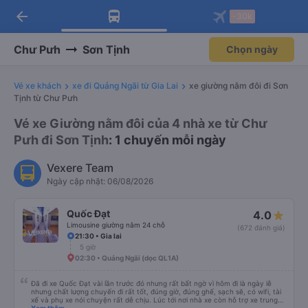
arrow_back
Tải app Vexere ngay!
Tải app Vexere
-30k
Mở app
Mở app
Nhận ưu đãi thành viên độc
-30k/ghế khi đặt vé máy bay qua
quyền
app
Chư Pưh
Sơn Tịnh
Chọn ngày
Vé xe khách
xe đi Quảng Ngãi từ Gia Lai
xe giường nằm đôi đi Sơn
Tịnh từ Chư Pưh
Vé xe Giường nằm đôi của 4 nhà xe từ Chư
Pưh đi Sơn Tịnh
: 1 chuyến mỗi ngày
Vexere Team
Ngày cập nhật: 06/08/2026
Quốc Đạt
4.0
Limousine giường nằm 24 chỗ
(672 đánh giá)
21:30 • Gia lai
5 giờ
02:30 • Quảng Ngãi (dọc QL1A)
Đã đi xe Quốc Đạt vài lần trước đó nhưng rất bất ngờ vì hôm đi là ngày lễ
nhưng chất lượng chuyến đi rất tốt, đúng giờ, đúng ghế, sạch sẽ, có wifi, tài
xế và phụ xe nói chuyện rất dễ chịu. Lúc tới nơi nhà xe còn hỗ trợ xe trung