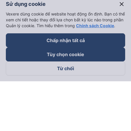
close
Sử dụng cookie
Vexere dùng cookie để website hoạt động ổn định. Bạn có thể
xem chi tiết hoặc thay đổi lựa chọn bất kỳ lúc nào trong phần
Quản lý cookie. Tìm hiểu thêm trong
Chính sách Cookie
.
Chấp nhận tất cả
Tùy chọn cookie
Từ chối
Theo dõi chúng tôi trên
Facebook
Tiktok
Youtube
Công ty TNHH Thương Mại Dịch Vụ Vexere
Địa chỉ đăng ký kinh doanh: 8C Chữ Đồng Tử, Phường Tân
Sơn Nhất, TP. Hồ Chí Minh, Việt Nam
Địa chỉ
:
Lầu 2, toà nhà H3 Circo Hoàng Diệu, 384 Hoàng Diệu,