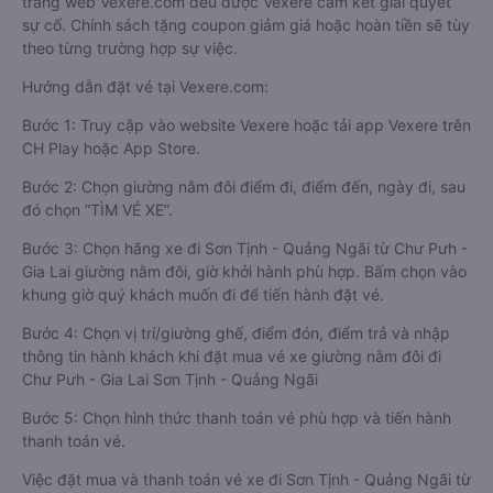
trang web Vexere.com đều được Vexere cam kết giải quyết
sự cố. Chính sách tặng coupon giảm giá hoặc hoàn tiền sẽ tùy
theo từng trường hợp sự việc.
Hướng dẫn đặt vé tại Vexere.com:
Bước 1: Truy cập vào website Vexere hoặc tải app Vexere trên
CH Play hoặc App Store.
Bước 2: Chọn giường nằm đôi điểm đi, điểm đến, ngày đi, sau
đó chọn “TÌM VÉ XE”.
Bước 3: Chọn hãng xe đi Sơn Tịnh - Quảng Ngãi từ Chư Pưh -
Gia Lai giường nằm đôi, giờ khởi hành phù hợp. Bấm chọn vào
khung giờ quý khách muốn đi để tiến hành đặt vé.
Bước 4: Chọn vị trí/giường ghế, điểm đón, điểm trả và nhập
thông tin hành khách khi đặt mua vé xe giường nằm đôi đi
Chư Pưh - Gia Lai Sơn Tịnh - Quảng Ngãi
Bước 5: Chọn hình thức thanh toán vé phù hợp và tiến hành
thanh toán vé.
Việc đặt mua và thanh toán vé xe đi Sơn Tịnh - Quảng Ngãi từ