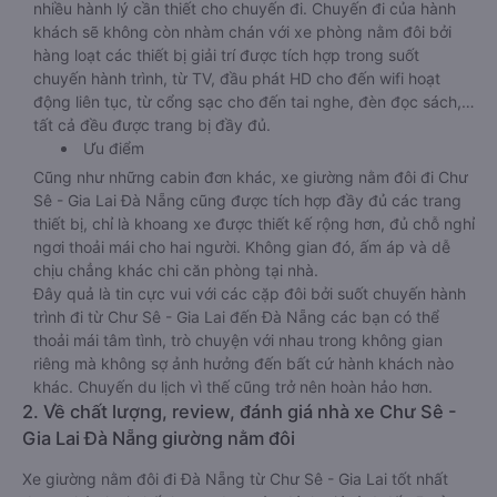
nhiều hành lý cần thiết cho chuyến đi. Chuyến đi của hành
khách sẽ không còn nhàm chán với xe phòng nằm đôi bởi
hàng loạt các thiết bị giải trí được tích hợp trong suốt
chuyến hành trình, từ TV, đầu phát HD cho đến wifi hoạt
động liên tục, từ cổng sạc cho đến tai nghe, đèn đọc sách,…
tất cả đều được trang bị đầy đủ.
Ưu điểm
Cũng như những cabin đơn khác, xe giường nằm đôi đi Chư
Sê - Gia Lai Đà Nẵng cũng được tích hợp đầy đủ các trang
thiết bị, chỉ là khoang xe được thiết kế rộng hơn, đủ chỗ nghỉ
ngơi thoải mái cho hai người. Không gian đó, ấm áp và dễ
chịu chẳng khác chi căn phòng tại nhà.
Đây quả là tin cực vui với các cặp đôi bởi suốt chuyến hành
trình đi từ Chư Sê - Gia Lai đến Đà Nẵng các bạn có thể
thoải mái tâm tình, trò chuyện với nhau trong không gian
riêng mà không sợ ảnh hưởng đến bất cứ hành khách nào
khác. Chuyến du lịch vì thế cũng trở nên hoàn hảo hơn.
2. Về chất lượng, review, đánh giá nhà xe Chư Sê -
Gia Lai Đà Nẵng giường nằm đôi
Xe giường nằm đôi đi Đà Nẵng từ Chư Sê - Gia Lai tốt nhất