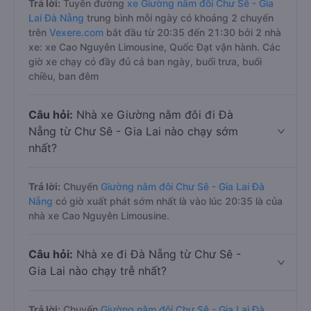
Trả lời:
Tuyến đường
xe Giường nằm đôi Chư Sê - Gia
Lai Đà Nẵng
trung bình mỗi ngày có khoảng 2 chuyến
trên
Vexere.com
bắt đầu từ 20:35 đến 21:30 bởi 2 nhà
xe: xe Cao Nguyên Limousine, Quốc Đạt vận hành. Các
giờ xe chạy có đầy đủ cả ban ngày, buổi trưa, buổi
chiều, ban đêm
Câu hỏi:
Nhà xe Giường nằm đôi đi Đà
Nẵng từ Chư Sê - Gia Lai nào chạy sớm
nhất?
Trả lời:
Chuyến
Giường nằm đôi Chư Sê - Gia Lai Đà
Nẵng
có giờ xuất phát sớm nhất là vào lúc 20:35 là của
nhà xe Cao Nguyên Limousine.
Câu hỏi:
Nhà xe đi Đà Nẵng từ Chư Sê -
Gia Lai nào chạy trễ nhất?
Trả lời:
Chuyến
Giường nằm đôi Chư Sê - Gia Lai Đà