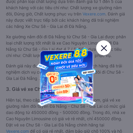
được phân loại chất lượng dựa trên đánh giá từ 1 đến 5 của
khách hàng với các tiêu chí như: Chất lượng xe giường nằm
đôi, Đúng giờ, Chất lượng phục vụ trên
Vexere.com
. Đánh giá
này được viết trực tiếp bởi các khách hàng đã trải nghiệm
các hãng Xe Chư Sê - Gia Lai đi Đà Nẵng.
Xe giường nằm đôi đi Đà Nẵng từ Chư Sê - Gia Lai được phân
loại chất lượng tốt nhất là xe Cao Nguyên Limousine đi Đà
Nẵng từ Chư Sê - Gia Lai đạt 4.7 / 5 điểm dựa trên các tiêu
chí như: Chất lượng xe, Đúng giờ, Chất lượng phục vụ.
Đánh giá này được viết trực tiếp bởi các khách hàng đã trải
nghiệm dịch vụ của các hãng xe giường nằm đôi đi Chư Sê -
Gia Lai Đà Nẵng .
3. Giá vé xe Chư Sê - Gia Lai Đà Nẵng
Hiện tại, theo cập nhật mới nhất của Vexere.com, giá vé xe
giường nằm đôi tuyến Đà Nẵng - Chư Sê - Gia Lai có mức giá
dao động từ 450000 đồng - 500000 đồng. Trong đó, nhà xe
Cao Nguyên Limousine có giá vé rẻ nhất, chỉ 450000 đồng.
Đặt vé xe Chư Sê - Gia Lai Đà Nẵng chính hãng tại
Vexere.com
để có giá rẻ nhất, đảm bảo giữ chỗ 100% và hỗ