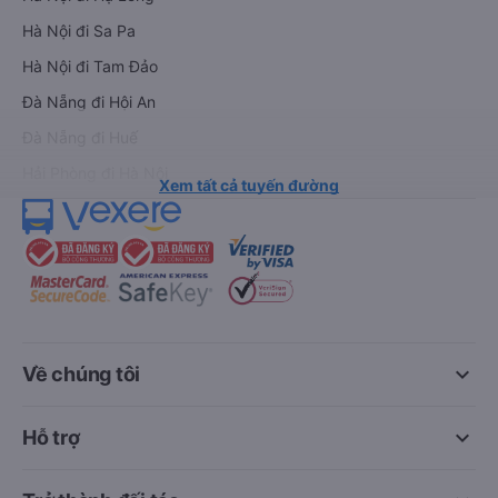
Hà Nội đi Sa Pa
Hà Nội đi Tam Đảo
Đà Nẵng đi Hội An
Đà Nẵng đi Huế
Hải Phòng đi Hà Nội
Xem tất cả tuyến đường
keyboard_arrow_down
Về chúng tôi
keyboard_arrow_down
Hỗ trợ