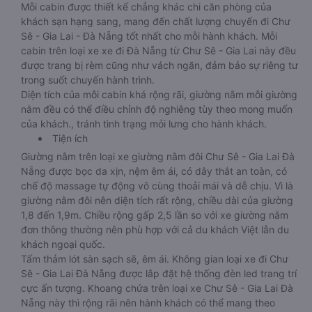
Mỗi cabin được thiết kế chẳng khác chi căn phòng của
khách sạn hạng sang, mang đến chất lượng chuyến đi Chư
Sê - Gia Lai - Đà Nẵng tốt nhất cho mỗi hành khách. Mỗi
cabin trên loại xe xe đi Đà Nẵng từ Chư Sê - Gia Lai này đều
được trang bị rèm cũng như vách ngăn, đảm bảo sự riêng tư
trong suốt chuyến hành trình.
Diện tích của mỗi cabin khá rộng rãi, giường nằm mỗi giường
nằm đều có thể điều chỉnh độ nghiêng tùy theo mong muốn
của khách., tránh tình trạng mỏi lưng cho hành khách.
Tiện ích
Giường nằm trên loại xe giường nằm đôi Chư Sê - Gia Lai Đà
Nẵng được bọc da xịn, nệm êm ái, có dây thắt an toàn, có
chế độ massage tự động vô cùng thoải mái và dễ chịu. Vì là
giường nằm đôi nên diện tích rất rộng, chiều dài của giường
1,8 đến 1,9m. Chiều rộng gấp 2,5 lần so với xe giường nằm
đơn thông thường nên phù hợp với cả du khách Việt lẫn du
khách ngoại quốc.
Tấm thảm lót sàn sạch sẽ, êm ái. Không gian loại xe đi Chư
Sê - Gia Lai Đà Nẵng được lắp đặt hệ thống đèn led trang trí
cực ấn tượng. Khoang chứa trên loại xe Chư Sê - Gia Lai Đà
Nẵng này thì rộng rãi nên hành khách có thể mang theo