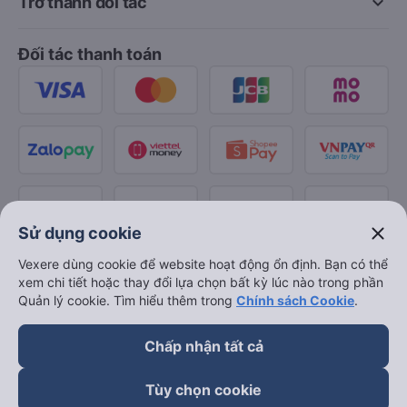
keyboard_arrow_down
Trở thành đối tác
Đối tác thanh toán
close
Sử dụng cookie
Vexere dùng cookie để website hoạt động ổn định. Bạn có thể
xem chi tiết hoặc thay đổi lựa chọn bất kỳ lúc nào trong phần
Quản lý cookie. Tìm hiểu thêm trong
Chính sách Cookie
.
Chấp nhận tất cả
Tùy chọn cookie