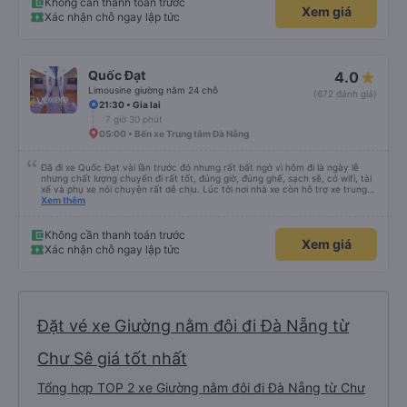
Không cần thanh toán trước
Xem giá
Xác nhận chỗ ngay lập tức
Quốc Đạt
4.0
Limousine giường nằm 24 chỗ
(672 đánh giá)
21:30 • Gia lai
7 giờ 30 phút
05:00 • Bến xe Trung tâm Đà Nẵng
Đã đi xe Quốc Đạt vài lần trước đó nhưng rất bất ngờ vì hôm đi là ngày lễ
nhưng chất lượng chuyến đi rất tốt, đúng giờ, đúng ghế, sạch sẽ, có wifi, tài
xế và phụ xe nói chuyện rất dễ chịu. Lúc tới nơi nhà xe còn hỗ trợ xe trung
chuyển tới tận nhà. 10đ cho nhà xe, hy vọng nhà xe duy trì được chất lượng
Xem thêm
này. Cảm ơn
Không cần thanh toán trước
Xem giá
Xác nhận chỗ ngay lập tức
Đặt vé xe Giường nằm đôi đi Đà Nẵng từ
Chư Sê giá tốt nhất
Tổng hợp TOP 2 xe Giường nằm đôi đi Đà Nẵng từ Chư