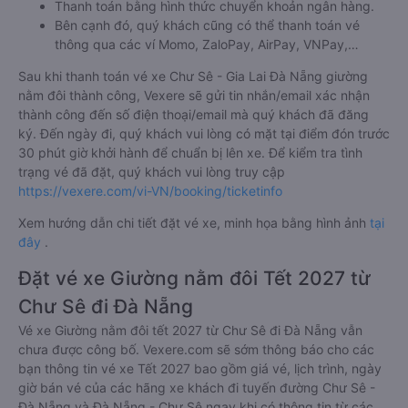
Thanh toán bằng hình thức chuyển khoản ngân hàng.
Bên cạnh đó, quý khách cũng có thể thanh toán vé
thông qua các ví Momo, ZaloPay, AirPay, VNPay,…
Sau khi thanh toán vé xe Chư Sê - Gia Lai Đà Nẵng giường
nằm đôi thành công, Vexere sẽ gửi tin nhắn/email xác nhận
thành công đến số điện thoại/email mà quý khách đã đăng
ký. Đến ngày đi, quý khách vui lòng có mặt tại điểm đón trước
30 phút giờ khởi hành để chuẩn bị lên xe. Để kiểm tra tình
trạng vé đã đặt, quý khách vui lòng truy cập
https://vexere.com/vi-VN/booking/ticketinfo
Xem hướng dẫn chi tiết đặt vé xe, minh họa bằng hình ảnh
tại
đây
.
Đặt vé xe Giường nằm đôi Tết 2027 từ
Chư Sê đi Đà Nẵng
Vé xe Giường nằm đôi tết 2027 từ Chư Sê đi Đà Nẵng vẫn
chưa được công bố. Vexere.com sẽ sớm thông báo cho các
bạn thông tin vé xe Tết 2027 bao gồm giá vé, lịch trình, ngày
giờ bán vé của các hãng xe khách đi tuyến đường Chư Sê -
Đà Nẵng và Đà Nẵng - Chư Sê ngay khi có thông tin từ các