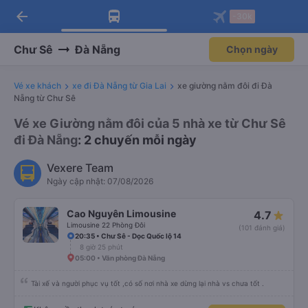
arrow_back
Tải app Vexere ngay!
Tải app Vexere
-30k
Mở app
Mở app
Nhận ưu đãi thành viên độc
-30k/ghế khi đặt vé máy bay qua
quyền
app
Chư Sê
Đà Nẵng
Chọn ngày
Vé xe khách
xe đi Đà Nẵng từ Gia Lai
xe giường nằm đôi đi Đà
Nẵng từ Chư Sê
Vé xe Giường nằm đôi của 5 nhà xe từ Chư Sê
đi Đà Nẵng
: 2 chuyến mỗi ngày
Vexere Team
Ngày cập nhật: 07/08/2026
Cao Nguyên Limousine
4.7
Limousine 22 Phòng Đôi
(101 đánh giá)
20:35 • Chư Sê - Dọc Quốc lộ 14
8 giờ 25 phút
05:00 • Văn phòng Đà Nẵng
Tài xế và người phục vụ tốt ,có số nơi nhà xe dừng lại nhà vs chưa tốt .