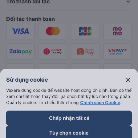
keyboard_arrow_down
Trở thành đối tác
Đối tác thanh toán
close
Sử dụng cookie
Vexere dùng cookie để website hoạt động ổn định. Bạn có thể
xem chi tiết hoặc thay đổi lựa chọn bất kỳ lúc nào trong phần
Quản lý cookie. Tìm hiểu thêm trong
Chính sách Cookie
.
Chấp nhận tất cả
Tùy chọn cookie