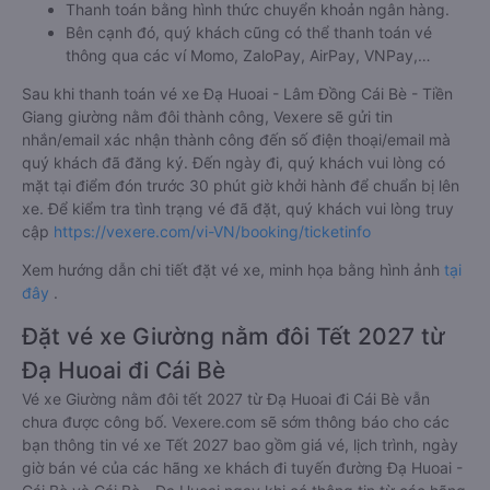
Thanh toán bằng hình thức chuyển khoản ngân hàng.
Bên cạnh đó, quý khách cũng có thể thanh toán vé
thông qua các ví Momo, ZaloPay, AirPay, VNPay,…
Sau khi thanh toán vé xe Đạ Huoai - Lâm Đồng Cái Bè - Tiền
Giang giường nằm đôi thành công, Vexere sẽ gửi tin
nhắn/email xác nhận thành công đến số điện thoại/email mà
quý khách đã đăng ký. Đến ngày đi, quý khách vui lòng có
mặt tại điểm đón trước 30 phút giờ khởi hành để chuẩn bị lên
xe. Để kiểm tra tình trạng vé đã đặt, quý khách vui lòng truy
cập
https://vexere.com/vi-VN/booking/ticketinfo
Xem hướng dẫn chi tiết đặt vé xe, minh họa bằng hình ảnh
tại
đây
.
Đặt vé xe Giường nằm đôi Tết 2027 từ
Đạ Huoai đi Cái Bè
Vé xe Giường nằm đôi tết 2027 từ Đạ Huoai đi Cái Bè vẫn
chưa được công bố. Vexere.com sẽ sớm thông báo cho các
bạn thông tin vé xe Tết 2027 bao gồm giá vé, lịch trình, ngày
giờ bán vé của các hãng xe khách đi tuyến đường Đạ Huoai -