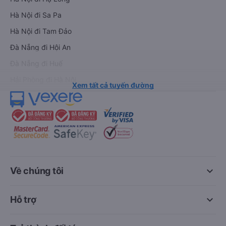
Hà Nội đi Sa Pa
Hà Nội đi Tam Đảo
Đà Nẵng đi Hội An
Đà Nẵng đi Huế
Hải Phòng đi Hà Nội
Xem tất cả tuyến đường
keyboard_arrow_down
Về chúng tôi
keyboard_arrow_down
Hỗ trợ