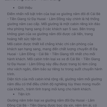
Giới thiệu
Điểm nhấn nổi bật trên của loại xe giường nằm đôi đi Cái Bè
- Tiền Giang từ Đạ Huoai - Lâm Đồng này chính là hệ thống
giường nằm cao cấp. Mỗi giường là một cabin riêng kín đáo
như phòng hạng sang ở các khách sạn 5 sao. Bên trong
không gian của xe giường nằm đôi được cải tiến, trang
hoàng hết sức tiện lợi.
Mỗi cabin được thiết kế chẳng khác chi căn phòng của
khách sạn hạng sang, mang đến chất lượng chuyến đi Đạ
Huoai - Lâm Đồng - Cái Bè - Tiền Giang tốt nhất cho mỗi
hành khách. Mỗi cabin trên loại xe xe đi Cái Bè - Tiền Giang
từ Đạ Huoai - Lâm Đồng này đều được trang bị rèm cũng
như vách ngăn, đảm bảo sự riêng tư trong suốt chuyến hành
trình.
Diện tích của mỗi cabin khá rộng rãi, giường nằm mỗi giường
nằm đều có thể điều chỉnh độ nghiêng tùy theo mong muốn
của khách., tránh tình trạng mỏi lưng cho hành khách.
Tiện ích
Giường nằm trên loại xe giường nằm đôi Đạ Huoai - Lâm
Đồng Cái Bè - Tiền Giang được bọc da xịn, nệm êm ái, có