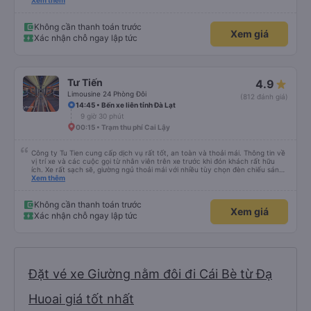
lần đầu tiên đi xe giường nằm với hai đứa trẻ nhỏ khá thú vị. Chúng tôi không
Xem thêm
chắc chắn khi nào xe sẽ dừng lại để nghỉ hoặc ăn uống. Tôi rất ngạc nhiên
khi xe dừng lại lúc nửa đêm ở Cần Thơ và mọi người xuống xe ăn. Khi đến
điểm dừng, họ đánh thức chúng tôi dậy và đảm bảo chúng tôi đã sẵn sàng.
Không cần thanh toán trước
Xem giá
Nhìn chung, đó là một trải nghiệm tốt. Mỗi giường đều có gối và chăn, và đủ
Xác nhận chỗ ngay lập tức
chỗ cho 1 người lớn và 1 trẻ em nằm thoải mái.
Tư Tiến
4.9
Limousine 24 Phòng Đôi
(812 đánh giá)
14:45 • Bến xe liên tỉnh Đà Lạt
9 giờ 30 phút
00:15 • Trạm thu phí Cai Lậy
Công ty Tu Tien cung cấp dịch vụ rất tốt, an toàn và thoải mái. Thông tin về
vị trí xe và các cuộc gọi từ nhân viên trên xe trước khi đón khách rất hữu
ích. Xe rất sạch sẽ, giường ngủ thoải mái với nhiều tùy chọn đèn chiếu sáng
và cổng USB được đặt ở vị trí thuận tiện. Nhân viên rất lịch sự và xe đến
Xem thêm
điểm đến sớm hơn dự kiến. Cảm ơn!
Không cần thanh toán trước
Xem giá
Xác nhận chỗ ngay lập tức
Đặt vé xe Giường nằm đôi đi Cái Bè từ Đạ
Huoai giá tốt nhất