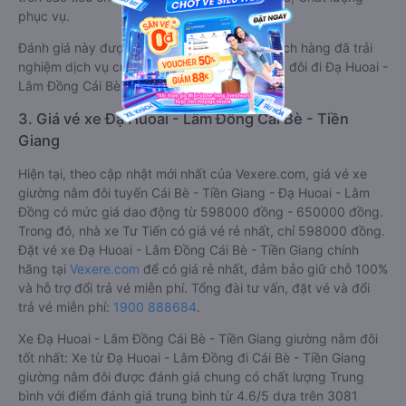
phục vụ.
Đánh giá này được viết trực tiếp bởi các khách hàng đã trải
nghiệm dịch vụ của các hãng xe giường nằm đôi đi Đạ Huoai -
Lâm Đồng Cái Bè - Tiền Giang .
3. Giá vé xe Đạ Huoai - Lâm Đồng Cái Bè - Tiền
Giang
Hiện tại, theo cập nhật mới nhất của Vexere.com, giá vé xe
giường nằm đôi tuyến Cái Bè - Tiền Giang - Đạ Huoai - Lâm
Đồng có mức giá dao động từ 598000 đồng - 650000 đồng.
Trong đó, nhà xe Tư Tiến có giá vé rẻ nhất, chỉ 598000 đồng.
Đặt vé xe Đạ Huoai - Lâm Đồng Cái Bè - Tiền Giang chính
hãng tại
Vexere.com
để có giá rẻ nhất, đảm bảo giữ chỗ 100%
và hỗ trợ đổi trả vé miễn phí. Tổng đài tư vấn, đặt vé và đổi
trả vé miễn phí:
1900 888684
.
Xe Đạ Huoai - Lâm Đồng Cái Bè - Tiền Giang giường nằm đôi
tốt nhất: Xe từ Đạ Huoai - Lâm Đồng đi Cái Bè - Tiền Giang
giường nằm đôi được đánh giá chung có chất lượng Trung
bình với điểm đánh giá trung bình từ 4.6/5 dựa trên 3081