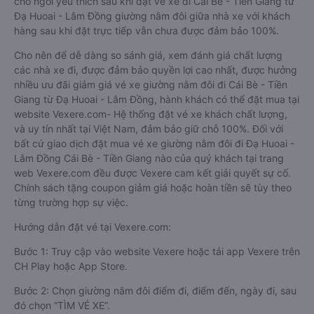
chỗ ngồi yêu thích sau khi đặt vé xe đi Cái Bè - Tiền Giang từ
Đạ Huoai - Lâm Đồng giường nằm đôi giữa nhà xe với khách
hàng sau khi đặt trực tiếp vẫn chưa được đảm bảo 100%.
Cho nên để dễ dàng so sánh giá, xem đánh giá chất lượng
các nhà xe đi, được đảm bảo quyền lợi cao nhất, được hưởng
nhiều ưu đãi giảm giá vé xe giường nằm đôi đi Cái Bè - Tiền
Giang từ Đạ Huoai - Lâm Đồng, hành khách có thể đặt mua tại
website Vexere.com- Hệ thống đặt vé xe khách chất lượng,
và uy tín nhất tại Việt Nam, đảm bảo giữ chỗ 100%. Đối với
bất cứ giao dịch đặt mua vé xe giường nằm đôi đi Đạ Huoai -
Lâm Đồng Cái Bè - Tiền Giang nào của quý khách tại trang
web Vexere.com đều được Vexere cam kết giải quyết sự cố.
Chính sách tặng coupon giảm giá hoặc hoàn tiền sẽ tùy theo
từng trường hợp sự việc.
Hướng dẫn đặt vé tại Vexere.com:
Bước 1: Truy cập vào website Vexere hoặc tải app Vexere trên
CH Play hoặc App Store.
Bước 2: Chọn giường nằm đôi điểm đi, điểm đến, ngày đi, sau
đó chọn “TÌM VÉ XE”.