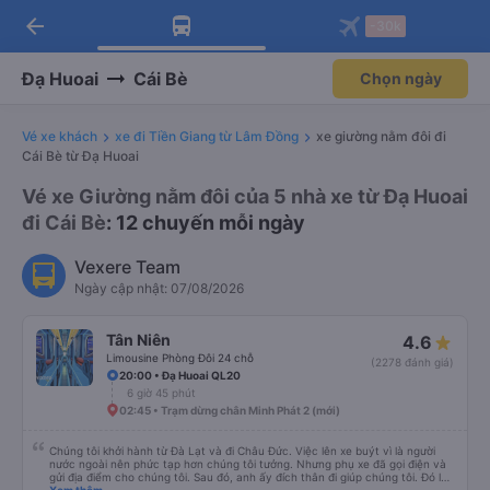
arrow_back
Tải app Vexere ngay!
Tải app Vexere
-30k
Mở app
Mở app
Nhận ưu đãi thành viên độc
-30k/ghế khi đặt vé máy bay qua
quyền
app
Đạ Huoai
Cái Bè
Chọn ngày
Vé xe khách
xe đi Tiền Giang từ Lâm Đồng
xe giường nằm đôi đi
Cái Bè từ Đạ Huoai
Vé xe Giường nằm đôi của 5 nhà xe từ Đạ Huoai
đi Cái Bè
: 12 chuyến mỗi ngày
Vexere Team
Ngày cập nhật: 07/08/2026
Tân Niên
4.6
Limousine Phòng Đôi 24 chỗ
(2278 đánh giá)
20:00 • Đạ Huoai QL20
6 giờ 45 phút
02:45 • Trạm dừng chân Minh Phát 2 (mới)
Chúng tôi khởi hành từ Đà Lạt và đi Châu Đức. Việc lên xe buýt vì là người
nước ngoài nên phức tạp hơn chúng tôi tưởng. Nhưng phụ xe đã gọi điện và
gửi địa điểm cho chúng tôi. Sau đó, anh ấy đích thân đi giúp chúng tôi. Đó là