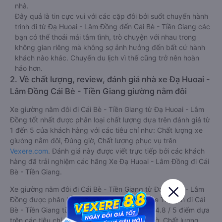
nhà.
Đây quả là tin cực vui với các cặp đôi bởi suốt chuyến hành
trình đi từ Đạ Huoai - Lâm Đồng đến Cái Bè - Tiền Giang các
bạn có thể thoải mái tâm tình, trò chuyện với nhau trong
không gian riêng mà không sợ ảnh hưởng đến bất cứ hành
khách nào khác. Chuyến du lịch vì thế cũng trở nên hoàn
hảo hơn.
2. Về chất lượng, review, đánh giá nhà xe Đạ Huoai -
Lâm Đồng Cái Bè - Tiền Giang giường nằm đôi
Xe giường nằm đôi đi Cái Bè - Tiền Giang từ Đạ Huoai - Lâm
Đồng tốt nhất được phân loại chất lượng dựa trên đánh giá từ
1 đến 5 của khách hàng với các tiêu chí như: Chất lượng xe
giường nằm đôi, Đúng giờ, Chất lượng phục vụ trên
Vexere.com
. Đánh giá này được viết trực tiếp bởi các khách
hàng đã trải nghiệm các hãng Xe Đạ Huoai - Lâm Đồng đi Cái
Bè - Tiền Giang.
Xe giường nằm đôi đi Cái Bè - Tiền Giang từ Đạ Huoai - Lâm
Đồng được phân loại chất lượng tốt nhất là xe Tư Tiến đi Cái
Bè - Tiền Giang từ Đạ Huoai - Lâm Đồng đạt 4.8 / 5 điểm dựa
trên các tiêu chí như: Chất lượng xe, Đúng giờ, Chất lượng