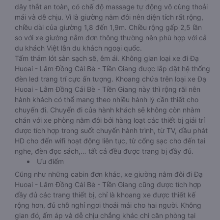
dây thắt an toàn, có chế độ massage tự động vô cùng thoải
mái và dễ chịu. Vì là giường nằm đôi nên diện tích rất rộng,
chiều dài của giường 1,8 đến 1,9m. Chiều rộng gấp 2,5 lần
so với xe giường nằm đơn thông thường nên phù hợp với cả
du khách Việt lẫn du khách ngoại quốc.
Tấm thảm lót sàn sạch sẽ, êm ái. Không gian loại xe đi Đạ
Huoai - Lâm Đồng Cái Bè - Tiền Giang được lắp đặt hệ thống
đèn led trang trí cực ấn tượng. Khoang chứa trên loại xe Đạ
Huoai - Lâm Đồng Cái Bè - Tiền Giang này thì rộng rãi nên
hành khách có thể mang theo nhiều hành lý cần thiết cho
chuyến đi. Chuyến đi của hành khách sẽ không còn nhàm
chán với xe phòng nằm đôi bởi hàng loạt các thiết bị giải trí
được tích hợp trong suốt chuyến hành trình, từ TV, đầu phát
HD cho đến wifi hoạt động liên tục, từ cổng sạc cho đến tai
nghe, đèn đọc sách,… tất cả đều được trang bị đầy đủ.
Ưu điểm
Cũng như những cabin đơn khác, xe giường nằm đôi đi Đạ
Huoai - Lâm Đồng Cái Bè - Tiền Giang cũng được tích hợp
đầy đủ các trang thiết bị, chỉ là khoang xe được thiết kế
rộng hơn, đủ chỗ nghỉ ngơi thoải mái cho hai người. Không
gian đó, ấm áp và dễ chịu chẳng khác chi căn phòng tại