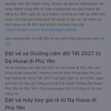
giường nằm đôi thành công, Vexere sẽ gửi tin nhắn/email xác
nhận thành công đến số điện thoại/email mà quý khách đã
đăng ký. Đến ngày đi, quý khách vui lòng có mặt tại điểm đón
trước 30 phút giờ khởi hành để chuẩn bị lên xe. Để kiểm tra
tình trạng vé đã đặt, quý khách vui lòng truy cập
https://vexere.com/vi-VN/booking/ticketinfo
Xem hướng dẫn chi tiết đặt vé xe, minh họa bằng hình ảnh
tại
đây
.
Đặt vé xe Giường nằm đôi Tết 2027 từ
Đạ Huoai đi Phú Yên
Vé xe Giường nằm đôi tết 2027 từ Đạ Huoai đi Phú Yên vẫn
chưa được công bố. Vexere.com sẽ sớm thông báo cho các
bạn thông tin vé xe Tết 2027 bao gồm giá vé, lịch trình, ngày
giờ bán vé của các hãng xe khách đi tuyến đường Đạ Huoai -
Phú Yên và Phú Yên - Đạ Huoai ngay khi có thông tin từ các
hãng xe.
Đặt vé máy bay giá rẻ từ Đạ Huoai đi
Phú Yên