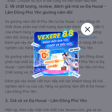
khác. Chuyến du lịch vì thế cũng trở nên hoàn hảo hơn.
2. Về chất lượng, review, đánh giá nhà xe Đạ Huoai -
Lâm Đồng Phú Yên giường nằm đôi
Xe giường nằm đôi đi Phú Yên từ Đạ Huoai - Lâm Đồng tốt
nhất được phân loại chất lượng dựa trên đánh giá từ 1 đến 5
của khách hàng với các tiêu chí như: Chất lượng xe giường
nằm đôi, Đúng giờ, Chất lượng phục vụ trên
Vexere.com
.
Đánh giá này được viết trực tiếp bởi các khách hàng đã trải
nghiệm các hãng Xe Đạ Huoai - Lâm Đồng đi Phú Yên.
Xe giường nằm đôi đi Phú Yên từ Đạ Huoai - Lâm Đồng được
phân loại chất lượng tốt nhất là xe Xuân Hải đi Phú Yên từ Đạ
Huoai - Lâm Đồng đạt 4.3 / 5 điểm dựa trên các tiêu chí như:
Chất lượng xe, Đúng giờ, Chất lượng phục vụ.
Đánh giá này được viết trực tiếp bởi các khách hàng đã trải
nghiệm dịch vụ của các hãng xe giường nằm đôi đi Đạ Huoai -
Lâm Đồng Phú Yên .
3. Giá vé xe Đạ Huoai - Lâm Đồng Phú Yên
Hiện tại, theo cập nhật mới nhất của Vexere.com, giá vé xe