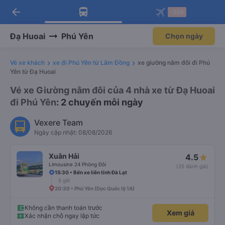
arrow_back
Tải app Vexere ngay!
Tải app Vexere
-30k
Mở app
Mở app
Nhận ưu đãi thành viên độc
-30k/ghế khi đặt vé máy bay qua
quyền
app
Đạ Huoai
Phú Yên
Chọn ngày
Vé xe khách
xe đi Phú Yên từ Lâm Đồng
xe giường nằm đôi đi Phú
Yên từ Đạ Huoai
Vé xe Giường nằm đôi của 4 nhà xe từ Đạ Huoai
đi Phú Yên
: 2 chuyến mỗi ngày
Vexere Team
Ngày cập nhật: 08/08/2026
Xuân Hải
4.5
Limousine 24 Phòng Đôi
(25 đánh giá)
15:30 • Bến xe liên tỉnh Đà Lạt
5 giờ
20:30 • Phú Yên (Dọc Quốc lộ 1A)
Không cần thanh toán trước
Xem giá
Xác nhận chỗ ngay lập tức