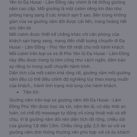
Yên từ Đạ Huoai - Lâm Đồng này chính là hệ thống giường
nằm cao cấp. Mỗi giường là một cabin riêng kín đáo như
phòng hạng sang ở các khách sạn 5 sao. Bên trong không
gian của xe giường nằm đôi được cải tiến, trang hoàng hết
sức tiện lợi.
Mỗi cabin được thiết kế chẳng khác chi căn phòng của
khách sạn hạng sang, mang đến chất lượng chuyến đi Đạ
Huoai - Lâm Đồng - Phú Yên tốt nhất cho mỗi hành khách.
Mỗi cabin trên loại xe xe đi Phú Yên từ Đạ Huoai - Lâm Đồng
này đều được trang bị rèm cũng như vách ngăn, đảm bảo
sự riêng tư trong suốt chuyến hành trình.
Diện tích của mỗi cabin khá rộng rãi, giường nằm mỗi giường
nằm đều có thể điều chỉnh độ nghiêng tùy theo mong muốn
của khách., tránh tình trạng mỏi lưng cho hành khách.
Tiện ích
Giường nằm trên loại xe giường nằm đôi Đạ Huoai - Lâm
Đồng Phú Yên được bọc da xịn, nệm êm ái, có dây thắt an
toàn, có chế độ massage tự động vô cùng thoải mái và dễ
chịu. Vì là giường nằm đôi nên diện tích rất rộng, chiều dài
của giường 1,8 đến 1,9m. Chiều rộng gấp 2,5 lần so với xe
giường nằm đơn thông thường nên phù hợp với cả du khách