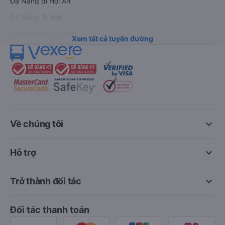
Đà Nẵng đi Hội An
Đà Nẵng đi Huế
Hải Phòng đi Hà Nội
Xem tất cả tuyến đường
keyboard_arrow_down
Về chúng tôi
keyboard_arrow_down
Hỗ trợ
keyboard_arrow_down
Trở thành đối tác
Đối tác thanh toán