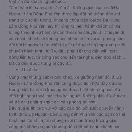
Việt lẫn du khách ngoại quốc.
Tấm thảm lót sàn sạch sẽ, êm ái. Không gian loại xe đi Đạ
Huoai - Lâm Đồng Phú Yên được lắp đặt hệ thống đèn led
trang trí cực ấn tượng. Khoang chứa trên loại xe Đạ Huoai -
Lâm Đồng Phú Yên này thì rộng rãi nên hành khách có thể
mang theo nhiều hành lý cần thiết cho chuyến đi. Chuyến đi
của hành khách sẽ không còn nhàm chán với xe phòng nằm
đôi bởi hàng loạt các thiết bị giải trí được tích hợp trong suốt
chuyến hành trình, từ TV, đầu phát HD cho đến wifi hoạt
động liên tục, từ cổng sạc cho đến tai nghe, đèn đọc sách,…
tất cả đều được trang bị đầy đủ.
Ưu điểm
Cũng như những cabin đơn khác, xe giường nằm đôi đi Đạ
Huoai - Lâm Đồng Phú Yên cũng được tích hợp đầy đủ các
trang thiết bị, chỉ là khoang xe được thiết kế rộng hơn, đủ
chỗ nghỉ ngơi thoải mái cho hai người. Không gian đó, ấm áp
và dễ chịu chẳng khác chi căn phòng tại nhà.
Đây quả là tin cực vui với các cặp đôi bởi suốt chuyến hành
trình đi từ Đạ Huoai - Lâm Đồng đến Phú Yên các bạn có thể
thoải mái tâm tình, trò chuyện với nhau trong không gian
riêng mà không sợ ảnh hưởng đến bất cứ hành khách nào