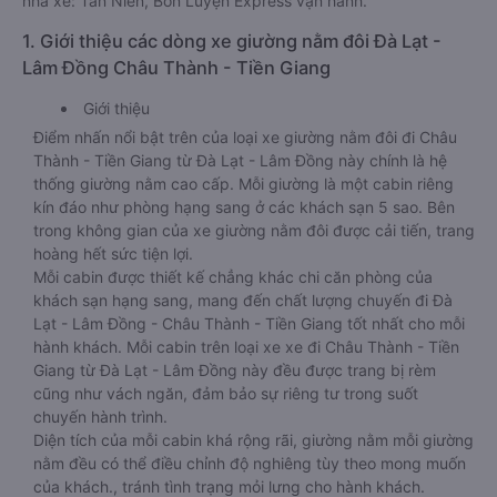
nhà xe: Tân Niên, Bốn Luyện Express vận hành.
1. Giới thiệu các dòng xe giường nằm đôi Đà Lạt -
Lâm Đồng Châu Thành - Tiền Giang
Giới thiệu
Điểm nhấn nổi bật trên của loại xe giường nằm đôi đi Châu
Thành - Tiền Giang từ Đà Lạt - Lâm Đồng này chính là hệ
thống giường nằm cao cấp. Mỗi giường là một cabin riêng
kín đáo như phòng hạng sang ở các khách sạn 5 sao. Bên
trong không gian của xe giường nằm đôi được cải tiến, trang
hoàng hết sức tiện lợi.
Mỗi cabin được thiết kế chẳng khác chi căn phòng của
khách sạn hạng sang, mang đến chất lượng chuyến đi Đà
Lạt - Lâm Đồng - Châu Thành - Tiền Giang tốt nhất cho mỗi
hành khách. Mỗi cabin trên loại xe xe đi Châu Thành - Tiền
Giang từ Đà Lạt - Lâm Đồng này đều được trang bị rèm
cũng như vách ngăn, đảm bảo sự riêng tư trong suốt
chuyến hành trình.
Diện tích của mỗi cabin khá rộng rãi, giường nằm mỗi giường
nằm đều có thể điều chỉnh độ nghiêng tùy theo mong muốn
của khách., tránh tình trạng mỏi lưng cho hành khách.