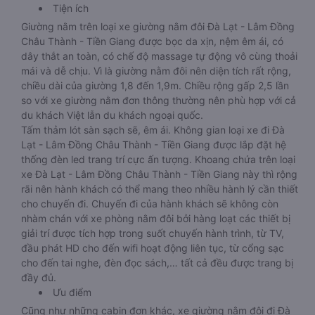
Tiện ích
Giường nằm trên loại xe giường nằm đôi Đà Lạt - Lâm Đồng
Châu Thành - Tiền Giang được bọc da xịn, nệm êm ái, có
dây thắt an toàn, có chế độ massage tự động vô cùng thoải
mái và dễ chịu. Vì là giường nằm đôi nên diện tích rất rộng,
chiều dài của giường 1,8 đến 1,9m. Chiều rộng gấp 2,5 lần
so với xe giường nằm đơn thông thường nên phù hợp với cả
du khách Việt lẫn du khách ngoại quốc.
Tấm thảm lót sàn sạch sẽ, êm ái. Không gian loại xe đi Đà
Lạt - Lâm Đồng Châu Thành - Tiền Giang được lắp đặt hệ
thống đèn led trang trí cực ấn tượng. Khoang chứa trên loại
xe Đà Lạt - Lâm Đồng Châu Thành - Tiền Giang này thì rộng
rãi nên hành khách có thể mang theo nhiều hành lý cần thiết
cho chuyến đi. Chuyến đi của hành khách sẽ không còn
nhàm chán với xe phòng nằm đôi bởi hàng loạt các thiết bị
giải trí được tích hợp trong suốt chuyến hành trình, từ TV,
đầu phát HD cho đến wifi hoạt động liên tục, từ cổng sạc
cho đến tai nghe, đèn đọc sách,… tất cả đều được trang bị
đầy đủ.
Ưu điểm
Cũng như những cabin đơn khác, xe giường nằm đôi đi Đà