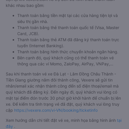
khác nhau bao gồm:
Thanh toán bằng tiền mặt tại các cửa hàng tiện lợi và
siêu thị gần nhà.
Thanh toán bằng thẻ thanh toán quốc tế (Visa, Master
Card, JCB).
Thanh toán bằng thẻ ATM đã đăng ký thanh toán trực
tuyến (Internet Banking).
Thanh toán bằng hình thức chuyển khoản ngân hàng.
Bên cạnh đó, quý khách cũng có thể thanh toán vé
thông qua các ví Momo, ZaloPay, AirPay, VNPay,…
Sau khi thanh toán vé xe Đà Lạt - Lâm Đồng Châu Thành -
Tiền Giang giường nằm đôi thành công, Vexere sẽ gửi tin
nhắn/email xác nhận thành công đến số điện thoại/email mà
quý khách đã đăng ký. Đến ngày đi, quý khách vui lòng có
mặt tại điểm đón trước 30 phút giờ khởi hành để chuẩn bị lên
xe. Để kiểm tra tình trạng vé đã đặt, quý khách vui lòng truy
cập
https://vexere.com/vi-VN/booking/ticketinfo
Xem hướng dẫn chi tiết đặt vé xe, minh họa bằng hình ảnh
tại
đây
.