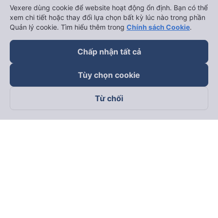
Vexere dùng cookie để website hoạt động ổn định. Bạn có thể
xem chi tiết hoặc thay đổi lựa chọn bất kỳ lúc nào trong phần
Quản lý cookie. Tìm hiểu thêm trong
Chính sách Cookie
.
Chấp nhận tất cả
Tùy chọn cookie
Từ chối
Theo dõi chúng tôi trên
Facebook
Tiktok
Youtube
Công ty TNHH Thương Mại Dịch Vụ Vexere
Địa chỉ đăng ký kinh doanh: 8C Chữ Đồng Tử, Phường Tân
Sơn Nhất, TP. Hồ Chí Minh, Việt Nam
Địa chỉ
:
Lầu 2, toà nhà H3 Circo Hoàng Diệu, 384 Hoàng Diệu,
Phường Khánh Hội, TP Hồ Chí Minh, Việt Nam
Tầng 3, toà nhà 101 Láng Hạ, 101 Láng Hạ, Phường Láng, TP.