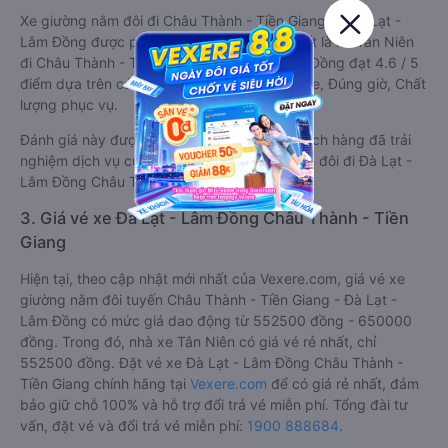
Xe giường nằm đôi đi Châu Thành - Tiền Giang từ Đà Lạt -
Lâm Đồng được phân loại chất lượng tốt nhất là xe Tân Niên
đi Châu Thành - Tiền Giang từ Đà Lạt - Lâm Đồng đạt 4.6 / 5
điểm dựa trên các tiêu chí như: Chất lượng xe, Đúng giờ, Chất
lượng phục vụ.
Đánh giá này được viết trực tiếp bởi các khách hàng đã trải
nghiệm dịch vụ của các hãng xe giường nằm đôi đi Đà Lạt -
Lâm Đồng Châu Thành - Tiền Giang .
3. Giá vé xe Đà Lạt - Lâm Đồng Châu Thành - Tiền
Giang
Hiện tại, theo cập nhật mới nhất của Vexere.com, giá vé xe
giường nằm đôi tuyến Châu Thành - Tiền Giang - Đà Lạt -
Lâm Đồng có mức giá dao động từ 552500 đồng - 650000
đồng. Trong đó, nhà xe Tân Niên có giá vé rẻ nhất, chỉ
552500 đồng. Đặt vé xe Đà Lạt - Lâm Đồng Châu Thành -
Tiền Giang chính hãng tại
Vexere.com
để có giá rẻ nhất, đảm
bảo giữ chỗ 100% và hỗ trợ đổi trả vé miễn phí. Tổng đài tư
vấn, đặt vé và đổi trả vé miễn phí:
1900 888684
.