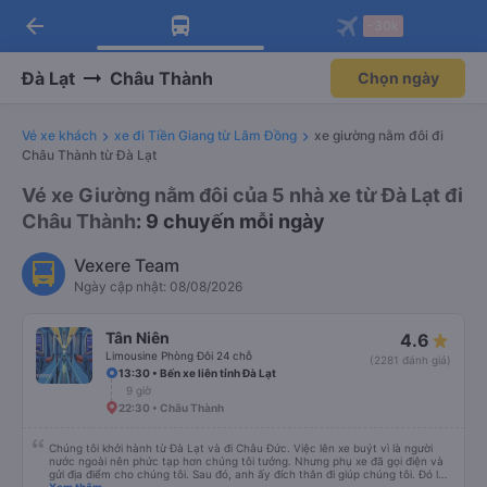
arrow_back
Tải app Vexere ngay!
Tải app Vexere
-30k
Mở app
Mở app
Nhận ưu đãi thành viên độc
-30k/ghế khi đặt vé máy bay qua
quyền
app
Đà Lạt
Châu Thành
Chọn ngày
Vé xe khách
xe đi Tiền Giang từ Lâm Đồng
xe giường nằm đôi đi
Châu Thành từ Đà Lạt
Vé xe Giường nằm đôi của 5 nhà xe từ Đà Lạt đi
Châu Thành
: 9 chuyến mỗi ngày
Vexere Team
Ngày cập nhật: 08/08/2026
Tân Niên
4.6
Limousine Phòng Đôi 24 chỗ
(2281 đánh giá)
13:30 • Bến xe liên tỉnh Đà Lạt
9 giờ
22:30 • Châu Thành
Chúng tôi khởi hành từ Đà Lạt và đi Châu Đức. Việc lên xe buýt vì là người
nước ngoài nên phức tạp hơn chúng tôi tưởng. Nhưng phụ xe đã gọi điện và
gửi địa điểm cho chúng tôi. Sau đó, anh ấy đích thân đi giúp chúng tôi. Đó là