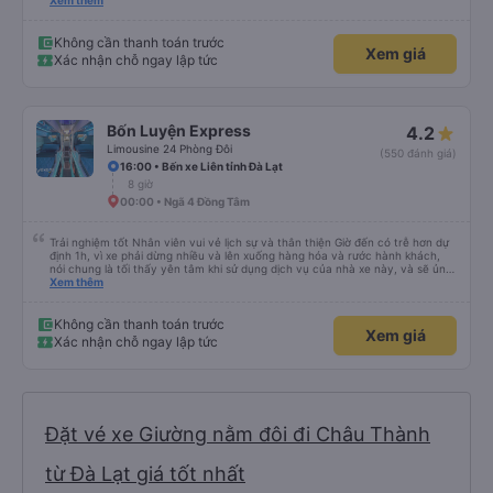
lần đầu tiên đi xe giường nằm với hai đứa trẻ nhỏ khá thú vị. Chúng tôi không
Xem thêm
chắc chắn khi nào xe sẽ dừng lại để nghỉ hoặc ăn uống. Tôi rất ngạc nhiên
khi xe dừng lại lúc nửa đêm ở Cần Thơ và mọi người xuống xe ăn. Khi đến
điểm dừng, họ đánh thức chúng tôi dậy và đảm bảo chúng tôi đã sẵn sàng.
Không cần thanh toán trước
Xem giá
Nhìn chung, đó là một trải nghiệm tốt. Mỗi giường đều có gối và chăn, và đủ
Xác nhận chỗ ngay lập tức
chỗ cho 1 người lớn và 1 trẻ em nằm thoải mái.
Bốn Luyện Express
4.2
Limousine 24 Phòng Đôi
(550 đánh giá)
16:00 • Bến xe Liên tỉnh Đà Lạt
8 giờ
00:00 • Ngã 4 Đồng Tâm
Trải nghiệm tốt Nhân viên vui vẻ lịch sự và thân thiện Giờ đến có trễ hơn dự
định 1h, vì xe phải dừng nhiều và lên xuống hàng hóa và rước hành khách,
nói chung là tối thấy yên tâm khi sử dụng dịch vụ của nhà xe này, và sẽ ủng
hộ và giới thiệu cho người thân sử dụng dịch vụ của nhà xe này
Xem thêm
Không cần thanh toán trước
Xem giá
Xác nhận chỗ ngay lập tức
Đặt vé xe Giường nằm đôi đi Châu Thành
từ Đà Lạt giá tốt nhất